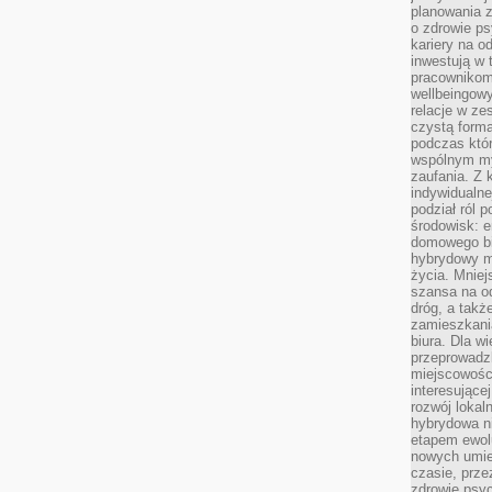
planowania 
o zdrowie ps
kariery na o
inwestują w 
pracownikom
wellbeingow
relacje w ze
czystą forma
podczas któr
wspólnym my
zaufania. Z k
indywidualne
podział ról 
środowisk: e
domowego bi
hybrydowy m
życia. Mniej
szansa na od
dróg, a tak
zamieszkania
biura. Dla wi
przeprowadzk
miejscowośc
interesujące
rozwój lokal
hybrydowa ni
etapem ewol
nowych umie
czasie, prze
zdrowie psy