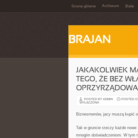
Archiwum
Strona główna
Biała
BRAJAN
JAKAKOLWIEK MA
TEGO, ŻE BEZ W
OPRZYRZĄDOWAN
POSTED BY ADMIN
POSTED ON
WYŁĄCZONA
Biznesmenów, jacy muszą kupić od
Tak w gruncie rzeczy każde nowe
mnogim doświadczeniom. W tym m