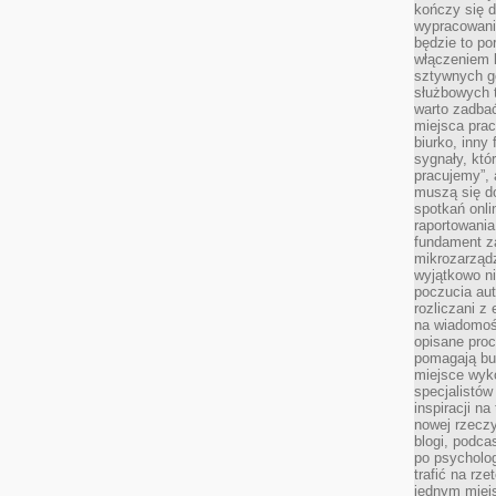
kończy się d
wypracowanie
będzie to po
włączeniem k
sztywnych go
służbowych 
warto zadbać
miejsca pra
biurko, inny 
sygnały, któ
pracujemy”, 
muszą się d
spotkań onli
raportowania
fundament z
mikrozarządz
wyjątkowo n
poczucia au
rozliczani z
na wiadomoś
opisane proc
pomagają bu
miejsce wyk
specjalistów
inspiracji na
nowej rzeczy
blogi, podca
po psycholog
trafić na rze
jednym miej