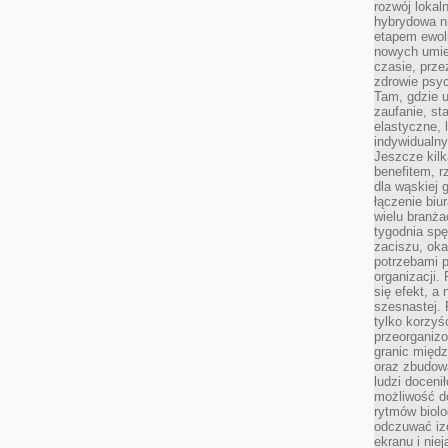
rozwój lokal
hybrydowa ni
etapem ewol
nowych umie
czasie, prze
zdrowie psy
Tam, gdzie 
zaufanie, st
elastyczne, 
indywidualn
Jeszcze kilk
benefitem, 
dla wąskiej 
łączenie biu
wielu branż
tygodnia sp
zaciszu, ok
potrzebami 
organizacji.
się efekt, a
szesnastej. 
tylko korzyś
przeorganizo
granic międ
oraz zbudowa
ludzi doceni
możliwość d
rytmów biolo
odczuwać izo
ekranu i nie