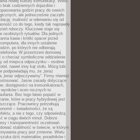
nia nowej kultury komunikacji. Wielu
ło brak codziennych dojazdów i
opasowania godzin pracy do swoich
gicznych, ale jednocześnie zaczęło
lację, trudność w oderwaniu się od
jasność co do tego, kiedy tak naprawdę
zień roboczy. Kluczowe staje się
 osobistych rytuałów. Dla jednych
ranna kawa i krótki spacer przed
omputera, dla innych ustalenie
dzin, po których nie odbierają
telefonów. W przestrzeni domowej
 o chociaż symboliczne oddzielenie
cy od miejsca odpoczynku – osobne
fotel, nawet inny kąt stołu. Mózg lubi
re podpowiadają mu, że „teraz
a „teraz odpoczywamy”. Firmy również
ostosować. Jasne zasady dotyczące
ne, dostępności na komunikatorach,
 wyników i ocen rocznych to
aufania. Bez tego łatwo popaść w
anie, które w pracy hybrydowej jest
iszczące. Pracownicy potrzebują
tonomii – świadomości, że są
 efektu, a nie z tego, czy odpowiedzą
ć w ciągu dwóch minut. Dobrze
esy i transparentność oczekiwań
dować stabilność w świecie, w którym
onywania pracy jest zmienne. Wielu
 szuka dziś materiałów, poradników i