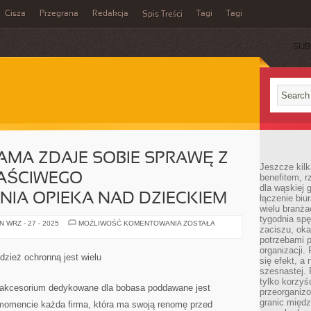
Cisza
Przegrana
Redakcja
Tagi
Tagi
Spis Treści
SUB
MA ZDAJE SOBIE SPRAWĘ Z
Jeszcze kilk
ŁAŚCIWEGO
benefitem, 
dla wąskiej 
IA OPIEKA NAD DZIECKIEM
łączenie biu
wielu branż
tygodnia sp
JAKAKOLWIEK
 WRZ - 27 - 2025
MOŻLIWOŚĆ KOMENTOWANIA
ZOSTAŁA
zaciszu, ok
MAMA
ZDAJE
potrzebami 
SOBIE
organizacji.
SPRAWĘ
zież ochronną jest wielu
się efekt, a
Z
TEGO,
szesnastej. 
ŻE
tylko korzyś
BEZ
 akcesorium dedykowane dla bobasa poddawane jest
przeorganizo
WŁAŚCIWEGO
OPRZYRZĄDOWANIA
granic międ
omencie każda firma, która ma swoją renomę przed
OPIEKA