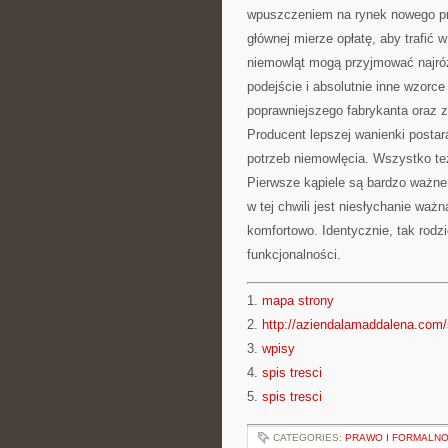
wpuszczeniem na rynek nowego pr
głównej mierze opłatę, aby trafić
niemowląt mogą przyjmować najróż
podejście i absolutnie inne wzorc
poprawniejszego fabrykanta oraz 
Producent lepszej wanienki postara
potrzeb niemowlęcia. Wszystko też
Pierwsze kąpiele są bardzo ważne.
w tej chwili jest niesłychanie wa
komfortowo. Identycznie, tak rodz
funkcjonalności.
1.
mapa strony
2.
http://aziendalamaddalena.com/s
3.
wpisy
4.
spis tresci
5.
spis tresci
CATEGORIES:
PRAWO I FORMALNO