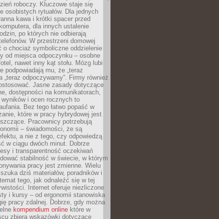
zień roboczy. Kluczowe staje się
 osobistych rytuałów. Dla jednych
ranna kawa i krótki spacer przed
omputera, dla innych ustalenie
dzin, po których nie odbierają
telefonów. W przestrzeni domowej
 o chociaż symboliczne oddzielenie
cy od miejsca odpoczynku – osobne
fotel, nawet inny kąt stołu. Mózg lubi
re podpowiadają mu, że „teraz
a „teraz odpoczywamy”. Firmy również
ostosować. Jasne zasady dotyczące
ne, dostępności na komunikatorach,
 wyników i ocen rocznych to
aufania. Bez tego łatwo popaść w
anie, które w pracy hybrydowej jest
iszczące. Pracownicy potrzebują
tonomii – świadomości, że są
 efektu, a nie z tego, czy odpowiedzą
ć w ciągu dwóch minut. Dobrze
esy i transparentność oczekiwań
dować stabilność w świecie, w którym
onywania pracy jest zmienne. Wielu
 szuka dziś materiałów, poradników i
 temat tego, jak odnaleźć się w tej
wistości. Internet oferuje niezliczone
sty i kursy – od ergonomii stanowiska
ię pracy zdalnej. Dobrze, gdy można
telne
kompendium online
które w
scu zbiera wskazówki dotyczące