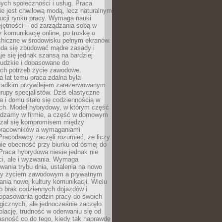
nych społeczności i usług. Praca
e jest chwilową modą, lecz naturalnym
ucji rynku pracy. Wymaga nauki
jętności – od zarządzania sobą w
z komunikację online, po troskę o
chiczne w środowisku pełnym ekranów.
uda się zbudować mądre zasady i
aje się jednak szansą na bardziej
ludzkie i dopasowane do
ych potrzeb życie zawodowe.
a lat temu praca zdalna była
rzadkim przywilejem zarezerwowanym
grupy specjalistów. Dziś elastyczne
ra i domu stało się codziennością w
ach. Model hybrydowy, w którym część
ędzamy w firmie, a część w domowym
azał się kompromisem między
pracowników a wymaganiami
 Pracodawcy zaczęli rozumieć, że liczy
 nie obecność przy biurku od ósmej do
Praca hybrydowa niesie jednak nie
ci, ale i wyzwania. Wymaga
wania trybu dnia, ustalenia na nowo
zy życiem zawodowym a prywatnym
nia nowej kultury komunikacji. Wielu
ło brak codziennych dojazdów i
opasowania godzin pracy do swoich
gicznych, ale jednocześnie zaczęło
lację, trudność w oderwaniu się od
jasność co do tego, kiedy tak naprawdę