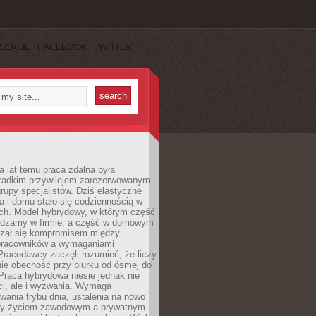
SCRIBE
FACEBOOK
TWITTER
a lat temu praca zdalna była
rzadkim przywilejem zarezerwowanym
grupy specjalistów. Dziś elastyczne
ra i domu stało się codziennością w
ach. Model hybrydowy, w którym część
ędzamy w firmie, a część w domowym
azał się kompromisem między
pracowników a wymaganiami
 Pracodawcy zaczęli rozumieć, że liczy
 nie obecność przy biurku od ósmej do
Praca hybrydowa niesie jednak nie
ci, ale i wyzwania. Wymaga
wania trybu dnia, ustalenia na nowo
zy życiem zawodowym a prywatnym