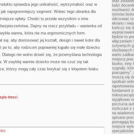
oraz zbudowa
NAD
oduktu sprawdza jego unikalność, wytrzymałość oraz w
DZIECKIEM
ludzi doceni
możliwość d
 w jak najogromniejszy segment. Wobec tego ubranka dla
rytmów biolo
niejsze opłaty. Chodzi tu przede wszystkim o inne
odczuwać izo
ekranu i nie
e bezpieczeństwa. Dajmy na rzecz przykładu – wanienka od
kończy się d
wypracowanie
zwykła wanna, która nie ma ergonomicznych form.
będzie to po
ł się, aby dostosować jej kształt, design i nawet kolor dla
włączeniem k
sztywnych go
 po to, aby rodzicom poprawniej kąpało się małe dziecko.
służbowych 
 Dlatego nie wolno dziwić się, że przemyślana technologia
warto zadbać
miejsca pra
żna. W zwykłej wannie dziecko może nie czuć się tak
biurko, inny 
sygnały, któ
ice, którzy mogą cały czas borykać się z kłopotem braku
pracujemy”, 
muszą się d
spotkań onli
raportowania
fundament z
mikrozarządz
pis-tresci
wyjątkowo n
poczucia au
rozliczani z
na wiadomoś
opisane proc
pomagają bu
miejsce wyk
specjalistów
ŚCI