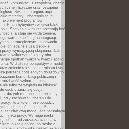
zadań, komunikacji z zespołem, dbania
ychiczne i fizyczne oraz rozwijania
dległość. Świadome organizacje
takie materiały, udostępniając je
 jako element programów
ych. Praca hybrydowa wpływa także na
spole. Spotkania w biurze przestają być
lnością, a stają się wydarzeniem,
ego warto skupić się na integracji,
śleniu strategicznym i budowaniu
olei dni zdalne służą głębokiej,
j pracy wymagającej skupienia. Taki
pozwala wykorzystać zalety obu
nergię spotkań twarzą w twarz i spokój
urka. W dłuższej perspektywie model
oże zmienić także nasze miasta i styl
sza potrzeba codziennych dojazdów to
ciążenie komunikacji publicznej i
że możliwość wyboru miejsca
 nie tylko ze względu na bliskość
elu osób otwiera się opcja
i z dużych metropolii do mniejszych
i, przy zachowaniu dostępu do
j pracy. To z kolei może pobudzić
nych społeczności i usług. Praca
e jest chwilową modą, lecz naturalnym
ucji rynku pracy. Wymaga nauki
jętności – od zarządzania sobą w
z komunikację online, po troskę o
chiczne w środowisku pełnym ekranów.