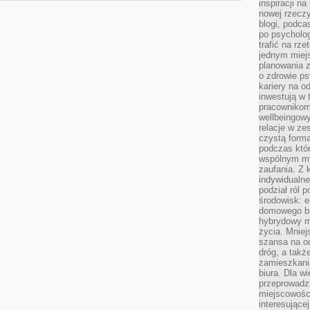
inspiracji na
nowej rzeczy
blogi, podca
po psycholog
trafić na rze
jednym miej
planowania 
o zdrowie ps
kariery na o
inwestują w 
pracownikom
wellbeingow
relacje w ze
czystą forma
podczas któr
wspólnym my
zaufania. Z k
indywidualne
podział ról 
środowisk: e
domowego bi
hybrydowy m
życia. Mniej
szansa na od
dróg, a tak
zamieszkania
biura. Dla wi
przeprowadzk
miejscowośc
interesujące