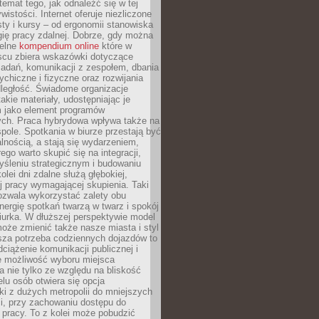
 temat tego, jak odnaleźć się w tej
wistości. Internet oferuje niezliczone
sty i kursy – od ergonomii stanowiska
ię pracy zdalnej. Dobrze, gdy można
telne
kompendium online
które w
scu zbiera wskazówki dotyczące
zadań, komunikacji z zespołem, dbania
ychiczne i fizyczne oraz rozwijania
dległość. Świadome organizacje
takie materiały, udostępniając je
 jako element programów
ych. Praca hybrydowa wpływa także na
spole. Spotkania w biurze przestają być
lnością, a stają się wydarzeniem,
ego warto skupić się na integracji,
śleniu strategicznym i budowaniu
olei dni zdalne służą głębokiej,
j pracy wymagającej skupienia. Taki
pozwala wykorzystać zalety obu
nergię spotkań twarzą w twarz i spokój
urka. W dłuższej perspektywie model
oże zmienić także nasze miasta i styl
sza potrzeba codziennych dojazdów to
ciążenie komunikacji publicznej i
że możliwość wyboru miejsca
 nie tylko ze względu na bliskość
elu osób otwiera się opcja
i z dużych metropolii do mniejszych
i, przy zachowaniu dostępu do
j pracy. To z kolei może pobudzić