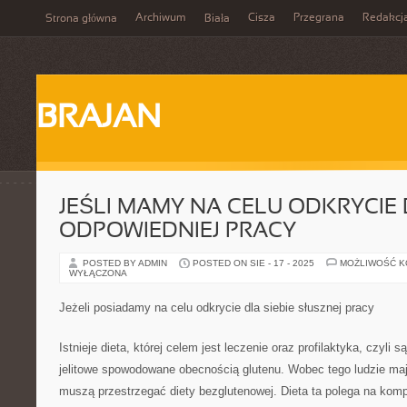
Archiwum
Cisza
Przegrana
Redakcj
Strona główna
Biała
BRAJAN
JEŚLI MAMY NA CELU ODKRYCIE 
ODPOWIEDNIEJ PRACY
POSTED BY ADMIN
POSTED ON SIE - 17 - 2025
MOŻLIWOŚĆ 
WYŁĄCZONA
Jeżeli posiadamy na celu odkrycie dla siebie słusznej pracy
Istnieje dieta, której celem jest leczenie oraz profilaktyka, czyli 
jelitowe spowodowane obecnością glutenu. Wobec tego ludzie maj
muszą przestrzegać diety bezglutenowej. Dieta ta polega na kom