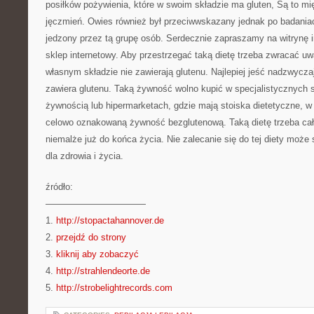
posiłków pożywienia, które w swoim składzie ma gluten, Są to mi
jęczmień. Owies również był przeciwwskazany jednak po badania
jedzony przez tą grupę osób. Serdecznie zapraszamy na witrynę 
sklep internetowy. Aby przestrzegać taką dietę trzeba zwracać u
własnym składzie nie zawierają glutenu. Najlepiej jeść nadzwycza
zawiera glutenu. Taką żywność wolno kupić w specjalistycznych 
żywnością lub hipermarketach, gdzie mają stoiska dietetyczne, 
celowo oznakowaną żywność bezglutenową. Taką dietę trzeba ca
niemalże już do końca życia. Nie zalecanie się do tej diety może
dla zdrowia i życia.
źródło:
———————————
1.
http://stopactahannover.de
2.
przejdź do strony
3.
kliknij aby zobaczyć
4.
http://strahlendeorte.de
5.
http://strobelightrecords.com