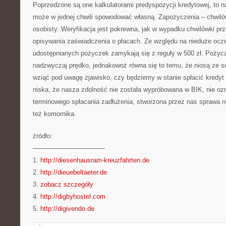
Poprzedzone są one kalkulatorami predyspozycji kredytowej, to n
może w jednej chwili spowodować własną. Zapożyczenia – chwil
osobisty. Weryfikacja jest pokrewna, jak w wypadku chwilówki prz
opisywania zaświadczenia o płacach. Ze względu na nieduże ocze
udostępnianych pożyczek zamykają się z reguły w 500 zł. Pożycz
nadzwyczaj prędko, jednakowoż równa się to temu, że niosą ze s
wziąć pod uwagę zjawisko, czy będziemy w stanie spłacić kredyt w
niska, że nasza zdolność nie została wypróbowana w BIK, nie oz
terminowego spłacania zadłużenia, stworzona przez nas sprawa nie
też komornika.
źródło:
———————————
1.
http://diesenhausram-kreuzfahrten.de
2.
http://dieuebeltaeter.de
3.
zobacz szczegóły
4.
http://digbyhostel.com
5.
http://digivendo.de