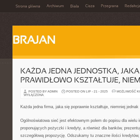
Archiwum
Cisza
Przegrana
Redakcj
Strona główna
Biała
BRAJAN
KAŻDA JEDNA JEDNOSTKA, JAKA 
PRAWIDŁOWO KSZTAŁTUJE, NIEM
POSTED BY ADMIN
POSTED ON LIP - 21 - 2025
MOŻLIWOŚĆ 
WYŁĄCZONA
Każda jedna firma, jaka się poprawnie kształtuje, niemniej jednak
Ogólnoświatowa sieć jest efektownym polem do popisu dla wielu in
proponujących pożyczki i kredyty, a również dla banków, prezentu
szczegółową propozycję. Odszukamy tu znaczne ilości kredytów,