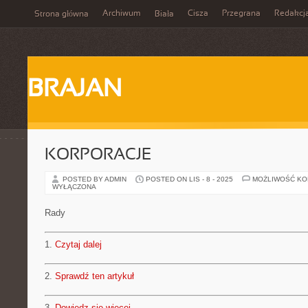
Archiwum
Cisza
Przegrana
Redakcj
Strona główna
Biała
BRAJAN
KORPORACJE
POSTED BY ADMIN
POSTED ON LIS - 8 - 2025
MOŻLIWOŚĆ K
WYŁĄCZONA
Rady
1.
Czytaj dalej
2.
Sprawdź ten artykuł
3.
Dowiedz się więcej