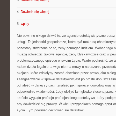
4.
Dowiedz się więcej
5.
wpisy
Nie powinno nikogo dziwić to, że agencje detektywistyczne coraz
usługi. To jednostki gospodarcze, które być może są charakterys
pozostały stworzone po to, żeby pomagać ludziom. Wobec tego os
muszą odwiedzić takowe agencje, żeby błyskawicznie oraz w pewn
problematycznego epizodu w swoim życiu. Warto podkreślić, że a
radom działa legalnie, a więc nie ma mowy o naruszaniu przepisó
akcjach, które zdołałyby zostać obwołane przez prawo jako nieleg
zaangażowanie w sprawę detektywów jest po prostu dopuszczalne. 
odnaleźć w danej sytuacji, znaleźć jak najwięcej dowodów oraz 
odpowiednie wiadomości, żeby ułożyć łamigłówkę zleconą przez 
skrócie wygląda profesja profesjonalnego detektywa, który podej
aby dowiedzieć się prawdy. W wielu przypadkach pomaga spryt or
życia. Tym powinien cechować się detektyw.