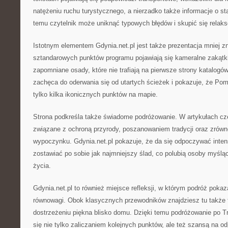
natężeniu ruchu turystycznego, a nierzadko także informacje o sta
temu czytelnik może uniknąć typowych błędów i skupić się relak
Istotnym elementem Gdynia.net.pl jest także prezentacja mniej 
sztandarowych punktów programu pojawiają się kameralne zakątki
zapomniane osady, które nie trafiają na pierwsze strony katalogów
zachęca do oderwania się od utartych ścieżek i pokazuje, że Pom
tylko kilka ikonicznych punktów na mapie.
Strona podkreśla także świadome podróżowanie. W artykułach czę
związane z ochroną przyrody, poszanowaniem tradycji oraz zró
wypoczynku. Gdynia.net.pl pokazuje, że da się odpoczywać inten
zostawiać po sobie jak najmniejszy ślad, co polubią osoby myślą
życia.
Gdynia.net.pl to również miejsce refleksji, w którym podróż poka
równowagi. Obok klasycznych przewodników znajdziesz tu także 
dostrzeżeniu piękna blisko domu. Dzięki temu podróżowanie po Tr
się nie tylko zaliczaniem kolejnych punktów, ale też szansą na 