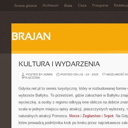
Archiwum
Cisza
Przegrana
Redakcj
Strona główna
Biała
BRAJAN
KULTURA I WYDARZENIA
POSTED BY ADMIN
POSTED ON LIS - 24 - 2025
MOŻLIWOŚĆ 
WYŁĄCZONA
Gdynia.net.pl to serwis turystyczny, który w rozbudowanej formie 
wybrzeże Bałtyku. To przestrzeń, gdzie zakochani w Bałtyku zna
wycieczkę, a osoby z regionu odkryją inne oblicze na dobrze znan
scala w jednym miejscu opisy atrakcji, piaszczystych wybrzeży, 
naturalnych atrakcji Pomorza.
Morze i Żeglarstwo i Sopot
. Na Gdy
które prowadzą podróżnika krok po kroku przez najciekawsze zaką