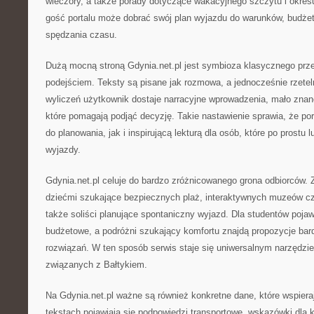
wieczory, a także porady dotyczące wakacyjnego szczytu i okres
gość portalu może dobrać swój plan wyjazdu do warunków, budże
spędzania czasu.
Dużą mocną stroną Gdynia.net.pl jest symbioza klasycznego prz
podejściem. Teksty są pisane jak rozmowa, a jednocześnie rzete
wyliczeń użytkownik dostaje narracyjne wprowadzenia, mało znane
które pomagają podjąć decyzję. Takie nastawienie sprawia, że po
do planowania, jak i inspirującą lekturą dla osób, które po prostu 
wyjazdy.
Gdynia.net.pl celuje do bardzo zróżnicowanego grona odbiorców. Z
dziećmi szukające bezpiecznych plaż, interaktywnych muzeów cz
także soliści planujące spontaniczny wyjazd. Dla studentów poja
budżetowe, a podróżni szukający komfortu znajdą propozycje bar
rozwiązań. W ten sposób serwis staje się uniwersalnym narzędzi
związanych z Bałtykiem.
Na Gdynia.net.pl ważne są również konkretne dane, które wspiera
tekstach pojawiają się podpowiedzi transportowe, wskazówki dla 