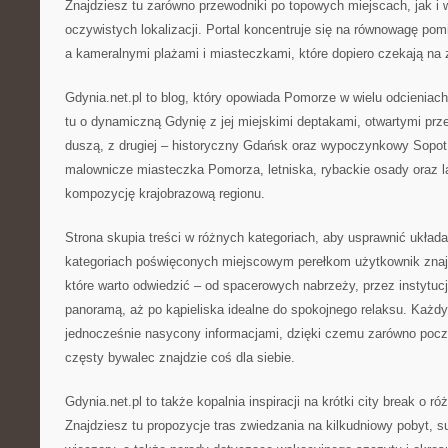
Znajdziesz tu zarówno przewodniki po topowych miejscach, jak i
oczywistych lokalizacji. Portal koncentruje się na równowagę pom
a kameralnymi plażami i miasteczkami, które dopiero czekają na
Gdynia.net.pl to blog, który opowiada Pomorze w wielu odcieniach
tu o dynamiczną Gdynię z jej miejskimi deptakami, otwartymi prz
duszą, z drugiej – historyczny Gdańsk oraz wypoczynkowy Sopot
malownicze miasteczka Pomorza, letniska, rybackie osady oraz l
kompozycję krajobrazową regionu.
Strona skupia treści w różnych kategoriach, aby usprawnić układ
kategoriach poświęconych miejscowym perełkom użytkownik znajd
które warto odwiedzić – od spacerowych nabrzeży, przez instytucje
panoramą, aż po kąpieliska idealne do spokojnego relaksu. Każdy 
jednocześnie nasycony informacjami, dzięki czemu zarówno począ
częsty bywalec znajdzie coś dla siebie.
Gdynia.net.pl to także kopalnia inspiracji na krótki city break o r
Znajdziesz tu propozycje tras zwiedzania na kilkudniowy pobyt, s