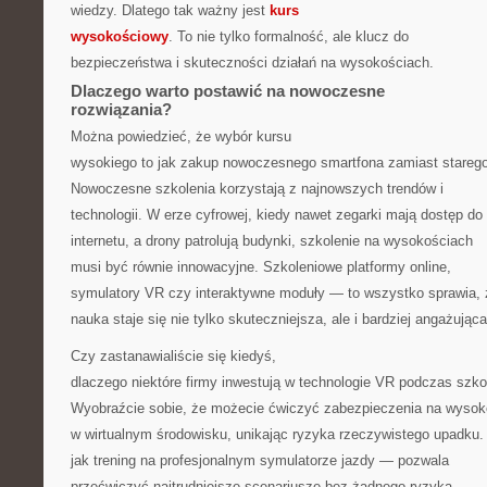
wiedzy. Dlatego tak ważny jest
kurs
wysokościowy
. To nie tylko formalność, ale klucz do
bezpieczeństwa i skuteczności działań na wysokościach.
Dlaczego warto postawić na nowoczesne
rozwiązania?
Można powiedzieć, że wybór kursu
wysokiego to jak zakup nowoczesnego smartfona zamiast stareg
Nowoczesne szkolenia korzystają z najnowszych trendów i
technologii. W erze cyfrowej, kiedy nawet zegarki mają dostęp do
internetu, a drony patrolują budynki, szkolenie na wysokościach
musi być równie innowacyjne. Szkoleniowe platformy online,
symulatory VR czy interaktywne moduły — to wszystko sprawia, 
nauka staje się nie tylko skuteczniejsza, ale i bardziej angażująca
Czy zastanawialiście się kiedyś,
dlaczego niektóre firmy inwestują w technologie VR podczas szko
Wyobraźcie sobie, że możecie ćwiczyć zabezpieczenia na wysok
w wirtualnym środowisku, unikając ryzyka rzeczywistego upadku.
jak trening na profesjonalnym symulatorze jazdy — pozwala
przećwiczyć najtrudniejsze scenariusze bez żadnego ryzyka.