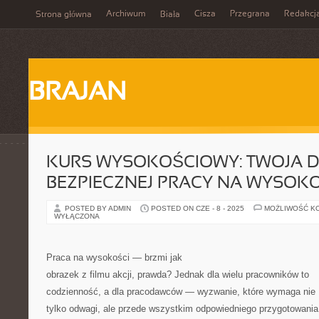
Archiwum
Cisza
Przegrana
Redakcj
Strona główna
Biała
BRAJAN
KURS WYSOKOŚCIOWY: TWOJA 
BEZPIECZNEJ PRACY NA WYSOK
POSTED BY ADMIN
POSTED ON CZE - 8 - 2025
MOŻLIWOŚĆ K
WYŁĄCZONA
Praca na wysokości — brzmi jak
obrazek z filmu akcji, prawda? Jednak dla wielu pracowników to
codzienność, a dla pracodawców — wyzwanie, które wymaga nie
tylko odwagi, ale przede wszystkim odpowiedniego przygotowania 