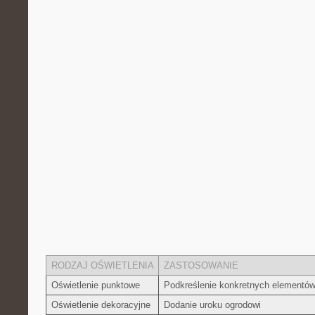
RODZAJ ‍OŚWIETLENIA
ZASTOSOWANIE
Oświetlenie punktowe
Podkreślenie ‍konkretnych elementó
Oświetlenie⁣ dekoracyjne
Dodanie uroku ogrodowi