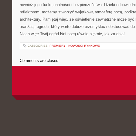
również jego funkcjonalności i bezpieczeństwa. Dzięki ⁣odpowied
reflektorom, możemy stworzyć wyjątkową atmosferę ‌nocą, podkreśl
architektury. Pamiętaj więc, że oświetlenie⁣ zewnętrzne może b
aranżacji ogrodu, który warto dobrze przemyśleć i dostosować do s
Niech więc⁣ Twój ogród lśni nocą równie pięknie,⁤ jak za dnia!
CATEGORIES:
PREMIERY I NOWOŚCI RYNKOWE
Comments are closed.