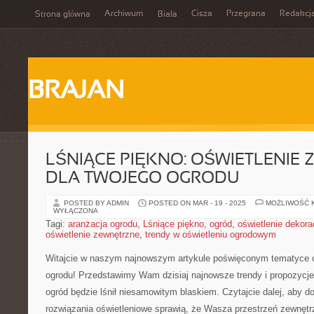
Archiwum
Cisza
Przegrana
Redakcj
Strona główna
Biała
BRAJAN
LŚNIĄCE PIĘKNO: OŚWIETLENIE
DLA TWOJEGO OGRODU
POSTED BY ADMIN
POSTED ON MAR - 19 - 2025
MOŻLIWOŚĆ 
WYŁĄCZONA
Tagi:
aranżacja ogrodu
,
Lśniące piękno
,
ogród
,
oświetlenie dekora
oświetlenie zewnętrzne
,
trendy w oświetleniu ogrodowym
Witajcie w naszym najnowszym artykule poświęconym tematyce o
ogrodu! Przedstawimy Wam dzisiaj ‌najnowsze trendy i propozycje
ogród będzie lśnił niesamowitym blaskiem. Czytajcie dalej, aby dowi
rozwiązania oświetleniowe sprawią, że ⁢Wasza przestrzeń zewnętr