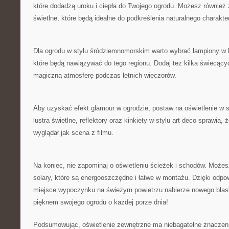
które dodadzą uroku i ciepła do Twojego ogrodu. Możesz ⁤również
‍świetlne, które będą idealne do podkreślenia naturalnego charakte
Dla‍ ogrodu⁢ w stylu śródziemnomorskim warto wybrać lampiony w⁤ ksz
które będą nawiązywać do tego regionu. Dodaj też kilka świecącyc
magiczną atmosferę podczas letnich wieczorów.
Aby uzyskać efekt ‍glamour w ogrodzie, postaw na oświetlenie w s
lustra świetlne, reflektory oraz ‌kinkiety w stylu art deco sprawią,
wyglądał jak ⁢scena z filmu.
Na ⁢koniec,‍ nie zapominaj ⁤o oświetleniu ścieżek i ​schodów. Może
solary, które są energooszczędne i łatwe w ​montażu. Dzięki‌ odp
miejsce wypoczynku na świeżym powietrzu nabierze nowego blask
pięknem ⁤swojego ⁤ogrodu o‌ każdej porze ‍dnia!
Podsumowując, oświetlenie zewnętrzne ma niebagatelne znaczenie 