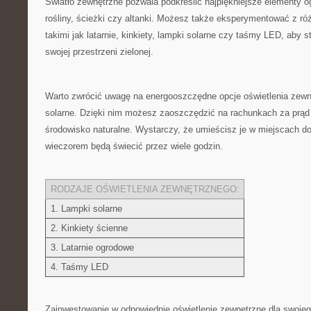
Światło zewnętrzne pozwala podkreślić​ najpiękniejsze elementy ogr
rośliny, ścieżki czy altanki. Możesz także eksperymentować ⁣z ró
takimi jak latarnie, kinkiety, lampki solarne czy taśmy LED, aby⁢ 
swojej przestrzeni zielonej.
Warto zwrócić uwagę na energooszczędne opcje oświetlenia​ zewnę
‍solarne. Dzięki nim możesz⁢ zaoszczędzić ⁤na rachunkach za prąd
środowisko naturalne. ​Wystarczy, że umieścisz je w miejscach d
wieczorem będą​ świecić przez wiele godzin.
RODZAJE OŚWIETLENIA ZEWNĘTRZNEGO:
1. Lampki solarne
2. Kinkiety ścienne
3. Latarnie‌ ogrodowe
4. ⁤Taśmy LED
Zainwestowanie⁤ w odpowiednie oświetlenie zewnętrzne dla swojego