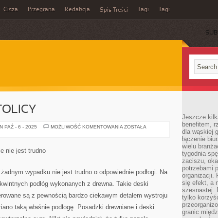
Cisza
Przegrana
Redakcja
Tagi
Tagi
Spis Treści
SUB
TOLICY
Jeszcze kilk
benefitem, 
MIESZKANIE
 PAŹ - 6 - 2025
MOŻLIWOŚĆ KOMENTOWANIA
ZOSTAŁA
dla wąskiej 
W
STOLICY
łączenie biu
wielu branż
 nie jest trudno
tygodnia sp
zaciszu, ok
potrzebami 
adnym wypadku nie jest trudno o odpowiednie podłogi. Na
organizacji.
się efekt, a
kwintnych podłóg wykonanych z drewna. Takie deski
szesnastej. 
ierowane są z pewnością bardzo ciekawym detalem wystroju
tylko korzyś
przeorganizo
iano taką właśnie podłogę. Posadzki drewniane i deski
granic międ