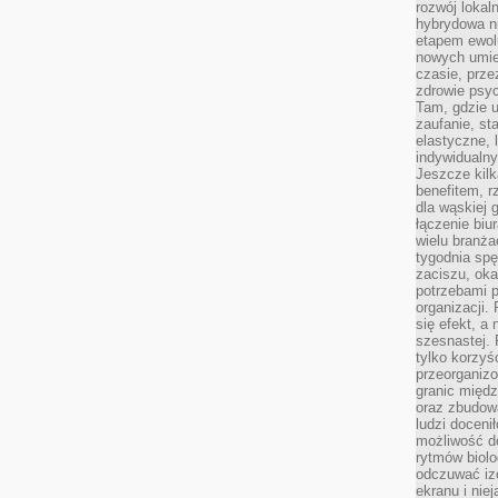
rozwój lokal
hybrydowa ni
etapem ewol
nowych umie
czasie, prze
zdrowie psy
Tam, gdzie 
zaufanie, st
elastyczne, 
indywidualn
Jeszcze kilk
benefitem, 
dla wąskiej 
łączenie biu
wielu branż
tygodnia sp
zaciszu, ok
potrzebami 
organizacji.
się efekt, a
szesnastej. 
tylko korzyś
przeorganizo
granic międ
oraz zbudowa
ludzi doceni
możliwość d
rytmów biolo
odczuwać izo
ekranu i nie