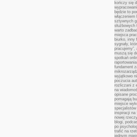
kończy się d
wypracowanie
będzie to po
włączeniem k
sztywnych go
służbowych 
warto zadbać
miejsca pra
biurko, inny 
sygnały, któ
pracujemy”, 
muszą się d
spotkań onli
raportowania
fundament z
mikrozarządz
wyjątkowo n
poczucia au
rozliczani z
na wiadomoś
opisane proc
pomagają bu
miejsce wyk
specjalistów
inspiracji na
nowej rzeczy
blogi, podca
po psycholog
trafić na rze
jednym miej