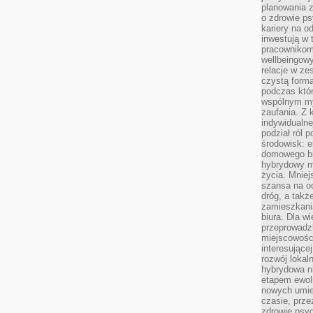
planowania 
o zdrowie ps
kariery na o
inwestują w 
pracownikom
wellbeingow
relacje w ze
czystą forma
podczas któr
wspólnym my
zaufania. Z k
indywidualne
podział ról 
środowisk: e
domowego bi
hybrydowy m
życia. Mniej
szansa na od
dróg, a tak
zamieszkania
biura. Dla wi
przeprowadzk
miejscowośc
interesujące
rozwój lokal
hybrydowa ni
etapem ewol
nowych umie
czasie, prze
zdrowie psy