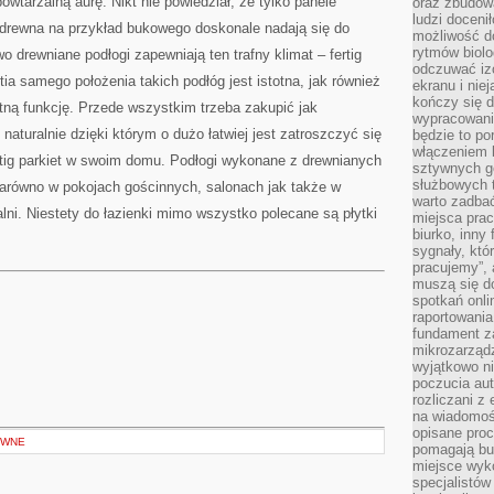
powtarzalną aurę. Nikt nie powiedział, że tylko panele
oraz zbudowa
ludzi doceni
drewna na przykład bukowego doskonale nadają się do
możliwość d
rytmów biolo
 drewniane podłogi zapewniają ten trafny klimat – fertig
odczuwać izo
tia samego położenia takich podłóg jest istotna, jak również
ekranu i nie
kończy się d
otną funkcję. Przede wszystkim trzeba zakupić jak
wypracowanie
 naturalnie dzięki którym o dużo łatwiej jest zatroszczyć się
będzie to po
włączeniem k
ertig parkiet w swoim domu. Podłogi wykonane z drewnianych
sztywnych go
służbowych 
zarówno w pokojach gościnnych, salonach jak także w
warto zadbać
ialni. Niestety do łazienki mimo wszystko polecane są płytki
miejsca pra
biurko, inny 
sygnały, któ
pracujemy”, 
muszą się d
spotkań onli
raportowania
fundament z
mikrozarządz
wyjątkowo n
poczucia au
rozliczani z
na wiadomoś
opisane proc
YWNE
pomagają bu
miejsce wyk
specjalistów