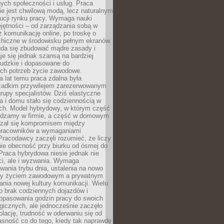
nych społeczności i usług. Praca
e jest chwilową modą, lecz naturalnym
ucji rynku pracy. Wymaga nauki
jętności – od zarządzania sobą w
z komunikację online, po troskę o
chiczne w środowisku pełnym ekranów.
uda się zbudować mądre zasady i
aje się jednak szansą na bardziej
ludzkie i dopasowane do
ych potrzeb życie zawodowe.
a lat temu praca zdalna była
rzadkim przywilejem zarezerwowanym
grupy specjalistów. Dziś elastyczne
ra i domu stało się codziennością w
ach. Model hybrydowy, w którym część
ędzamy w firmie, a część w domowym
azał się kompromisem między
pracowników a wymaganiami
 Pracodawcy zaczęli rozumieć, że liczy
 nie obecność przy biurku od ósmej do
Praca hybrydowa niesie jednak nie
ci, ale i wyzwania. Wymaga
wania trybu dnia, ustalenia na nowo
zy życiem zawodowym a prywatnym
nia nowej kultury komunikacji. Wielu
ło brak codziennych dojazdów i
opasowania godzin pracy do swoich
gicznych, ale jednocześnie zaczęło
lację, trudność w oderwaniu się od
jasność co do tego, kiedy tak naprawdę