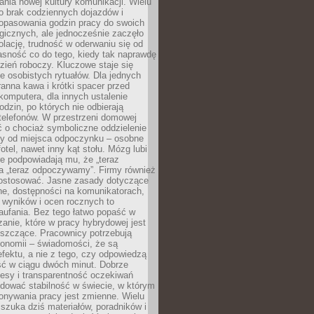
nia nowej kultury komunikacji. Wielu
ło brak codziennych dojazdów i
opasowania godzin pracy do swoich
gicznych, ale jednocześnie zaczęło
lację, trudność w oderwaniu się od
jasność co do tego, kiedy tak naprawdę
zień roboczy. Kluczowe staje się
 osobistych rytuałów. Dla jednych
ranna kawa i krótki spacer przed
omputera, dla innych ustalenie
dzin, po których nie odbierają
telefonów. W przestrzeni domowej
 o chociaż symboliczne oddzielenie
cy od miejsca odpoczynku – osobne
fotel, nawet inny kąt stołu. Mózg lubi
re podpowiadają mu, że „teraz
a „teraz odpoczywamy”. Firmy również
ostosować. Jasne zasady dotyczące
ne, dostępności na komunikatorach,
 wyników i ocen rocznych to
aufania. Bez tego łatwo popaść w
anie, które w pracy hybrydowej jest
iszczące. Pracownicy potrzebują
tonomii – świadomości, że są
 efektu, a nie z tego, czy odpowiedzą
ć w ciągu dwóch minut. Dobrze
esy i transparentność oczekiwań
dować stabilność w świecie, w którym
onywania pracy jest zmienne. Wielu
 szuka dziś materiałów, poradników i