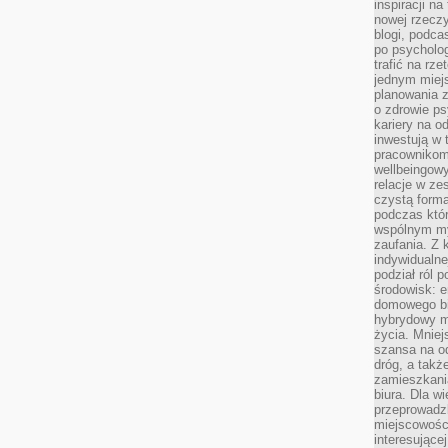
inspiracji na
nowej rzeczy
blogi, podca
po psycholog
trafić na rze
jednym miej
planowania 
o zdrowie ps
kariery na o
inwestują w 
pracownikom
wellbeingow
relacje w ze
czystą forma
podczas któr
wspólnym my
zaufania. Z k
indywidualne
podział ról 
środowisk: e
domowego bi
hybrydowy m
życia. Mniej
szansa na od
dróg, a tak
zamieszkania
biura. Dla wi
przeprowadzk
miejscowośc
interesujące