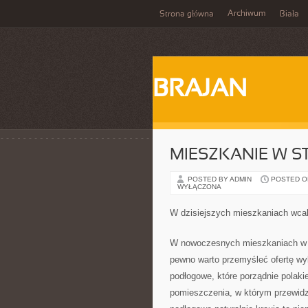
Archiwum
Strona główna
Biała
BRAJAN
MIESZKANIE W S
POSTED BY ADMIN
POSTED ON
WYŁĄCZONA
W dzisiejszych mieszkaniach wcale
W nowoczesnych mieszkaniach w ż
pewno warto przemyśleć ofertę wy
podłogowe, które porządnie polak
pomieszczenia, w którym przewidz