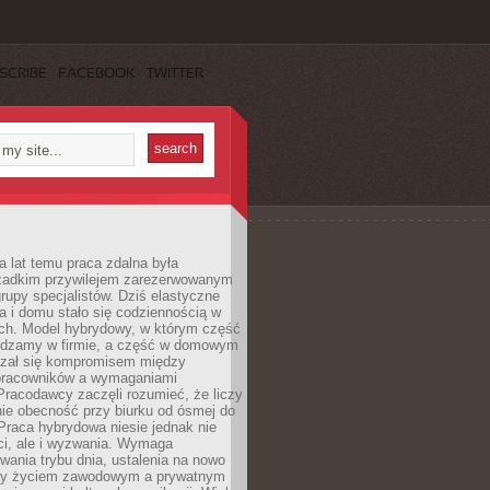
SCRIBE
FACEBOOK
TWITTER
a lat temu praca zdalna była
rzadkim przywilejem zarezerwowanym
grupy specjalistów. Dziś elastyczne
ra i domu stało się codziennością w
ach. Model hybrydowy, w którym część
ędzamy w firmie, a część w domowym
azał się kompromisem między
pracowników a wymaganiami
 Pracodawcy zaczęli rozumieć, że liczy
 nie obecność przy biurku od ósmej do
Praca hybrydowa niesie jednak nie
ci, ale i wyzwania. Wymaga
wania trybu dnia, ustalenia na nowo
zy życiem zawodowym a prywatnym