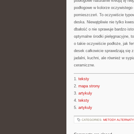
podłogowe naturalnie kreują tę nie
podłogowe w kolorze oczywistego 
pomieszczeń. To oczywiście typowo
deska. Niewątpliwie nie tylko kwes
dbałość o nie sprawuje bardzo ist
optymalne środki pielęgnacyjne, to
o takie oczywiście podłoże, jak f
desek całkowicie sprawdzają się 
jadalni, kuchni, ale również w syp
ceramiczne.
1.
teksty
2.
mapa strony
3.
artykuly
4.
teksty
5.
artykuly
CATEGORIES:
METODY ALTERNAT