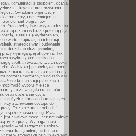
zadań, komunikacji z zespołem, dbania
ychiczne i fizyczne oraz rozwijania
dległość. Świadome organizacje
takie materiały, udostępniając je
 jako element programów
ych. Praca hybrydowa wpływa także na
spole. Spotkania w biurze przestają być
lnością, a stają się wydarzeniem,
ego warto skupić się na integracji,
śleniu strategicznym i budowaniu
olei dni zdalne służą głębokiej,
j pracy wymagającej skupienia. Taki
pozwala wykorzystać zalety obu
nergię spotkań twarzą w twarz i spokój
urka. W dłuższej perspektywie model
oże zmienić także nasze miasta i styl
sza potrzeba codziennych dojazdów to
ciążenie komunikacji publicznej i
że możliwość wyboru miejsca
 nie tylko ze względu na bliskość
elu osób otwiera się opcja
i z dużych metropolii do mniejszych
i, przy zachowaniu dostępu do
j pracy. To z kolei może pobudzić
nych społeczności i usług. Praca
e jest chwilową modą, lecz naturalnym
ucji rynku pracy. Wymaga nauki
jętności – od zarządzania sobą w
z komunikację online, po troskę o
chiczne w środowisku pełnym ekranów.