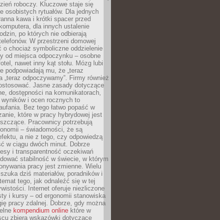
zień roboczy. Kluczowe staje się
 osobistych rytuałów. Dla jednych
ranna kawa i krótki spacer przed
omputera, dla innych ustalenie
dzin, po których nie odbierają
telefonów. W przestrzeni domowej
 o chociaż symboliczne oddzielenie
cy od miejsca odpoczynku – osobne
fotel, nawet inny kąt stołu. Mózg lubi
re podpowiadają mu, że „teraz
a „teraz odpoczywamy”. Firmy również
ostosować. Jasne zasady dotyczące
ne, dostępności na komunikatorach,
 wyników i ocen rocznych to
aufania. Bez tego łatwo popaść w
anie, które w pracy hybrydowej jest
iszczące. Pracownicy potrzebują
tonomii – świadomości, że są
 efektu, a nie z tego, czy odpowiedzą
ć w ciągu dwóch minut. Dobrze
esy i transparentność oczekiwań
dować stabilność w świecie, w którym
onywania pracy jest zmienne. Wielu
 szuka dziś materiałów, poradników i
 temat tego, jak odnaleźć się w tej
wistości. Internet oferuje niezliczone
sty i kursy – od ergonomii stanowiska
ię pracy zdalnej. Dobrze, gdy można
telne
kompendium online
które w
scu zbiera wskazówki dotyczące