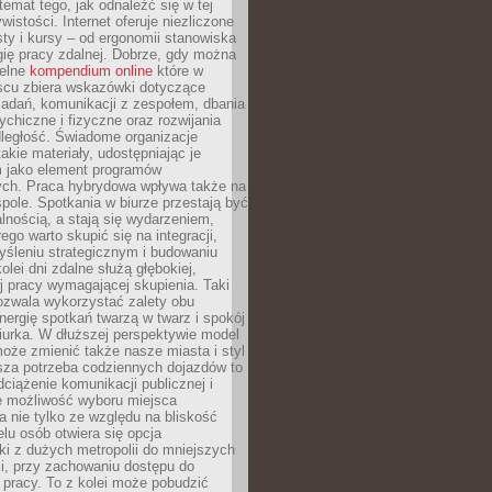
 temat tego, jak odnaleźć się w tej
wistości. Internet oferuje niezliczone
sty i kursy – od ergonomii stanowiska
ię pracy zdalnej. Dobrze, gdy można
telne
kompendium online
które w
scu zbiera wskazówki dotyczące
zadań, komunikacji z zespołem, dbania
ychiczne i fizyczne oraz rozwijania
dległość. Świadome organizacje
takie materiały, udostępniając je
 jako element programów
ych. Praca hybrydowa wpływa także na
spole. Spotkania w biurze przestają być
lnością, a stają się wydarzeniem,
ego warto skupić się na integracji,
śleniu strategicznym i budowaniu
olei dni zdalne służą głębokiej,
j pracy wymagającej skupienia. Taki
pozwala wykorzystać zalety obu
nergię spotkań twarzą w twarz i spokój
urka. W dłuższej perspektywie model
oże zmienić także nasze miasta i styl
sza potrzeba codziennych dojazdów to
ciążenie komunikacji publicznej i
że możliwość wyboru miejsca
 nie tylko ze względu na bliskość
elu osób otwiera się opcja
i z dużych metropolii do mniejszych
i, przy zachowaniu dostępu do
j pracy. To z kolei może pobudzić