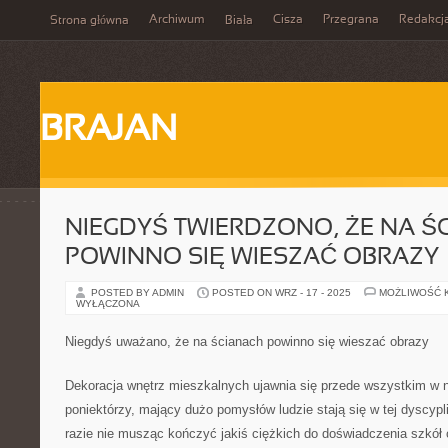
Archiwum
Cisza
Przegrana
Redakcj
Strona główna
Biała
BRAJAN
NIEGDYŚ TWIERDZONO, ŻE NA Ś
POWINNO SIĘ WIESZAĆ OBRAZY
POSTED BY ADMIN
POSTED ON WRZ - 17 - 2025
MOŻLIWOŚĆ 
WYŁĄCZONA
Niegdyś uważano, że na ścianach powinno się wieszać obrazy
Dekoracja wnętrz mieszkalnych ujawnia się przede wszystkim w
poniektórzy, mający dużo pomysłów ludzie stają się w tej dyscyp
razie nie musząc kończyć jakiś ciężkich do doświadczenia szkół