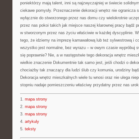
poniektórzy mają talent, inni są najzwyczajniej w świecie solidn
ciekawe pomysły. Przeznaczenie dekoracji wnętrz nie ogranicza si
wyłącznie do stworzonego przez nas domu czy wielokrotnie ucz
przez nas pokoi takich jak miejsce naszej klarownej pracy bądź p
w stworzonym przez nas życiu właściwie w każdej dyscyplinie. 
tego, że idziemy na imprezę karnawałową lub też sylwestrową i c
wszystko jest normalne, bez wyrazu – w owym czasie wypróbuj 
się poprawnie? Nie, a w następstwie tego dekoracja wnętrz mies
wielkie znaczenie Dokumentnie tak samo jest, jeśli chodzi o dekor
chociażby tak znaczący dla ludzi ślub czy komunia, urodziny bąd
Dekoracja wnętrz mieszkalnych wiele tu wnosi oraz nie ulega ni
stopniu nadaje pomieszczeniu właściwy przydatny przez nas urok
1.
mapa strony
2.
mapa strony
3.
mapa strony
4.
artykuly
5.
teksty