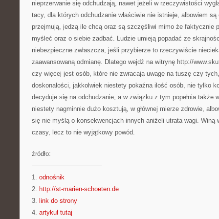
nieprzerwanie się odchudzają, nawet jeżeli w rzeczywistości wygl
tacy, dla których odchudzanie właściwie nie istnieje, albowiem są 
przejmują, jedzą ile chcą oraz są szczęśliwi mimo że faktycznie
myśleć oraz o siebie zadbać. Ludzie umieją popadać ze skrajnoś
niebezpieczne zwłaszcza, jeśli przybierze to rzeczywiście niecie
zaawansowaną odmianę. Dlatego wejdź na witrynę http://www.skut
czy więcej jest osób, które nie zwracają uwagę na tuszę czy tych
doskonałości, jakkolwiek niestety pokaźna ilość osób, nie tylko 
decyduje się na odchudzanie, a w związku z tym popełnia także w
niestety nagminnie dużo kosztują, w głównej mierze zdrowie, al
się nie myślą o konsekwencjach innych aniżeli utrata wagi. Winą
czasy, lecz to nie wyjątkowy powód.
źródło:
———————————
1.
odnośnik
2.
http://st-marien-schoeten.de
3.
link do strony
4.
artykuł tutaj