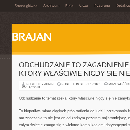
Archiwum
Cisza
Przegrana
Redakcj
Strona główna
Biała
BRAJAN
ODCHUDZANIE TO ZAGADNIENIE
KTÓRY WŁAŚCIWIE NIGDY SIĘ NI
POSTED BY ADMIN
POSTED ON SIE - 17 - 2025
MOŻLIWOŚĆ 
WYŁĄCZONA
Odchudzanie to temat rzeka, który właściwie nigdy się nie zamyk
To kłopotliwe mimo ciągłych prób trafienia do ludzi i przekonania
ma znaczenie to nie jest on od żadnym pozorem najistotniejszy, 
całym świecie zmaga się z wieloma komplikacjami dotyczącymi sw