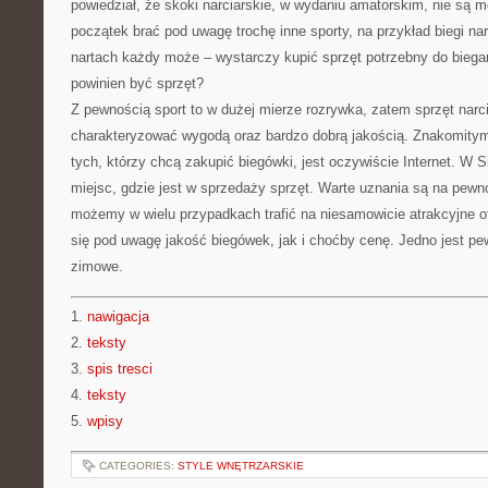
powiedział, że skoki narciarskie, w wydaniu amatorskim, nie są
początek brać pod uwagę trochę inne sporty, na przykład biegi nar
nartach każdy może – wystarczy kupić sprzęt potrzebny do biegani
powinien być sprzęt?
Z pewnością sport to w dużej mierze rozrywka, zatem sprzęt narci
charakteryzować wygodą oraz bardzo dobrą jakością. Znakomity
tych, którzy chcą zakupić biegówki, jest oczywiście Internet. W S
miejsc, gdzie jest w sprzedaży sprzęt. Warte uznania są na pewn
możemy w wielu przypadkach trafić na niesamowicie atrakcyjne of
się pod uwagę jakość biegówek, jak i choćby cenę. Jedno jest pe
zimowe.
1.
nawigacja
2.
teksty
3.
spis tresci
4.
teksty
5.
wpisy
CATEGORIES:
STYLE WNĘTRZARSKIE