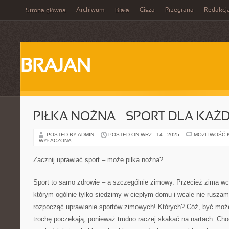
Archiwum
Cisza
Przegrana
Redakcj
Strona główna
Biała
BRAJAN
PIŁKA NOŻNA – SPORT DLA KAŻ
POSTED BY ADMIN
POSTED ON WRZ - 14 - 2025
MOŻLIWOŚĆ 
WYŁĄCZONA
Zacznij uprawiać sport – może piłka nożna?
Sport to samo zdrowie – a szczególnie zimowy. Przecież zima wc
którym ogólnie tylko siedzimy w ciepłym domu i wcale nie rusza
rozpocząć uprawianie sportów zimowych! Których? Cóż, być może 
trochę poczekają, ponieważ trudno raczej skakać na nartach. Choci