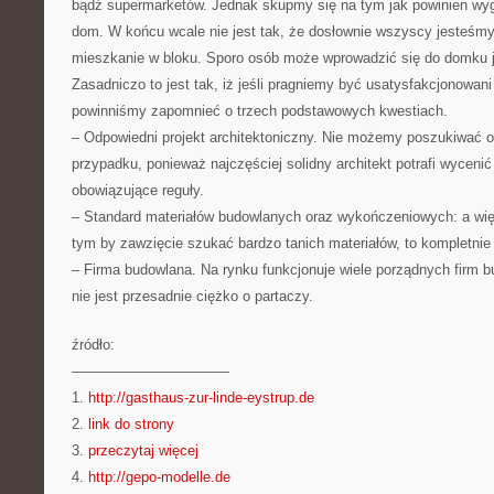
bądź supermarketów. Jednak skupmy się na tym jak powinien wy
dom. W końcu wcale nie jest tak, że dosłownie wszyscy jesteśm
mieszkanie w bloku. Sporo osób może wprowadzić się do domku 
Zasadniczo to jest tak, iż jeśli pragniemy być usatysfakcjonowan
powinniśmy zapomnieć o trzech podstawowych kwestiach.
– Odpowiedni projekt architektoniczny. Nie możemy poszukiwać 
przypadku, ponieważ najczęściej solidny architekt potrafi wycenić
obowiązujące reguły.
– Standard materiałów budowlanych oraz wykończeniowych: a wi
tym by zawzięcie szukać bardzo tanich materiałów, to kompletni
– Firma budowlana. Na rynku funkcjonuje wiele porządnych firm b
nie jest przesadnie ciężko o partaczy.
źródło:
———————————
1.
http://gasthaus-zur-linde-eystrup.de
2.
link do strony
3.
przeczytaj więcej
4.
http://gepo-modelle.de