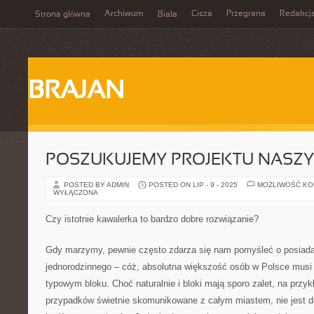
Archiwum
Cisza
Przegrana
Redakcj
Strona główna
Biała
BRAJAN
POSZUKUJEMY PROJEKTU NASZ
POSTED BY ADMIN
POSTED ON LIP - 9 - 2025
MOŻLIWOŚĆ K
WYŁĄCZONA
Czy istotnie kawalerka to bardzo dobre rozwiązanie?
Gdy marzymy, pewnie często zdarza się nam pomyśleć o posiad
jednorodzinnego – cóż, absolutna większość osób w Polsce mus
typowym bloku. Choć naturalnie i bloki mają sporo zalet, na przy
przypadków świetnie skomunikowane z całym miastem, nie jest d