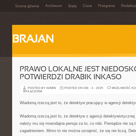
Archiwum
Cisza
Przegrana
Redakcj
Strona główna
Biała
BRAJAN
PRAWO LOKALNE JEST NIEDOSK
POTWIERDZI DRABIK INKASO
POSTED BY ADMIN
POSTED ON SIE - 3 - 2025
MOŻLIWOŚĆ K
WYŁĄCZONA
Wiadomą rzeczą jest to, że detektyw pracujący w agencji detekty
Wiadomą rzeczą jest to, że detektyw z agencji detektywistycznej 
należy mu się miarodajna pensja za to, co robi. Pieniądze nie są
zagadnieniem. Mimo to nie można oznajmić, że się nie liczą. Det