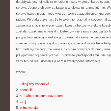
detektywistycznej nalicza określone kwoty w stosunku do czasu, j
sprawy. Jedne problemy są łatwe w anulowaniu, a inne już nie. Ws
sprawy trzeba płacić nieco więcej. Takie są zagadnienia typu age
radom. Wypada przyznać, że to wybitnie racjonalny sposób nalic
zajmująca znacznie więcej czasu kwestia będzie w efekcie koszto
została rozwikłana w parę dni. Detektywi nie zawsze pracują tak
przypadków muszą przed akcją uzbierać akcesoryjne wiadomości
świecie przygotować się do działania, co nie jest wcale takie be
tym nadzwyczajnego, że wielu z nich nim przystąpi do pracy musi 
przygotować się teoretycznie. To przejaw profesjonalizmu. Nie ż
żeby ten od razu dostarczył nam niewiarygodne informacje.
źródło:
———————————
1.
kliknij aby zobaczyć
2.
odnośnik
3.
http://intercelticomorrazo.com
4.
tutaj
5.
pełna wersja