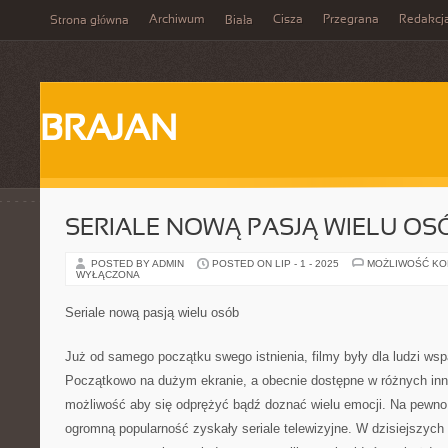
Archiwum
Cisza
Przegrana
Redakcj
Strona główna
Biała
BRAJAN
SERIALE NOWĄ PASJĄ WIELU OS
POSTED BY ADMIN
POSTED ON LIP - 1 - 2025
MOŻLIWOŚĆ K
WYŁĄCZONA
Seriale nową pasją wielu osób
Już od samego początku swego istnienia, filmy były dla ludzi wsp
Początkowo na dużym ekranie, a obecnie dostępne w różnych inn
możliwość aby się odprężyć bądź doznać wielu emocji. Na pewno 
ogromną popularność zyskały seriale telewizyjne. W dzisiejszych