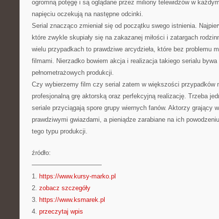
ogromną potęgę i są oglądane przez miliony telewidzów w każdym
napięciu oczekują na następne odcinki.
Serial znacząco zmieniał się od początku swego istnienia. Najpie
które zwykle skupiały się na zakazanej miłości i zatargach rodzin
wielu przypadkach to prawdziwe arcydzieła, które bez problemu 
filmami. Nierzadko bowiem akcja i realizacja takiego serialu bywa
pełnometrażowych produkcji.
Czy wybierzemy film czy serial zatem w większości przypadków
profesjonalną grę aktorską oraz perfekcyjną realizację. Trzeba je
seriale przyciągają spore grupy wiernych fanów. Aktorzy grający w
prawdziwymi gwiazdami, a pieniądze zarabiane na ich powodzeniu
tego typu produkcji.
źródło:
———————————
1.
https://www.kursy-marko.pl
2.
zobacz szczegóły
3.
https://www.ksmarek.pl
4.
przeczytaj wpis