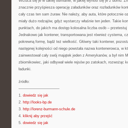
Wrzuca się je w takiej odmianie, w jakiej wynosi się je z domu. Z
znacznie przyśpiesza operację załadunków oraz rozładunków kont
cały czas ten sam żuraw. Nie należy, aby auta, które potocznie
miały dużo rodzajów, gdyż wystarczy właśnie ten jeden. Takie ko
punktach, do jakich ma dostęp kolosalna liczba osób – przetestuj
Jednakowo jak kontener, transportowana jest również cysterna, c
pokrewną formę, bądź też wielkość. Główny taki kontener, pozo
następnej kolejności od niego powstała nazwa kontenerowca, w k
zainwestował cały swój majątek jeden z Amerykanów, a był nim 
zbiornikowiec, jaki odbywał wiele rejsów po zatokach, rozwożąc 
ładunki.
źródło:
———————————
1.
dowiedz się jak
2.
http://looks-bp.de
3.
http://lorenz-burmann-schule.de
4.
kliknij aby przejść
5.
dowiedz się jak