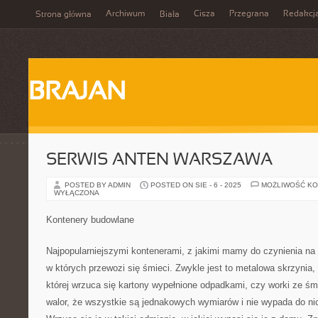
Archiwum
Cisza
Przegrana
Redakcj
Strona główna
Biała
BRAJAN
SERWIS ANTEN WARSZAWA
POSTED BY ADMIN
POSTED ON SIE - 6 - 2025
MOŻLIWOŚĆ K
WYŁĄCZONA
Kontenery budowlane
Najpopularniejszymi kontenerami, z jakimi mamy do czynienia na 
w których przewozi się śmieci. Zwykle jest to metalowa skrzynia
której wrzuca się kartony wypełnione odpadkami, czy worki ze śm
walor, że wszystkie są jednakowych wymiarów i nie wypada do n