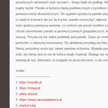
przeróżnych odcieniach oraz wzorach – listwy białe do podłogi. Nie
mądry wybór. Panele w łazience będą poddane innym czynnikom ni
pomieszczeniu ekonomicznym. Do sypialni wystarczą panele winyl
o ciepłych kolorach ale już do kuchni, panele muszą być odporne
mieć grubszą pierwszą warstwę, co uchroni nas przed szybkim śc
chcieli zamontować panele w pomieszczeniach gospodarczych, kwe
inaczej. Przyda się też dobre podkłady pod panele. Zaraz po mon
pomyśleć o należytej konserwacji. Do układania przydają się kle
Nieraz potrzebna może być nawet warstwa ochronna. Wypada pam
stali, ale nieraz jest to nie do końca trwały materiał. Dlatego tez
obowiązek być dokonany ze względu na przeznaczenie, a nie cen
źródło:
———————————
1.
https://ursulle.pl
2.
https://mtww.pl
3.
pełny artykuł
4.
https://www.saunawadowice.pl
5.
artykuł tutaj