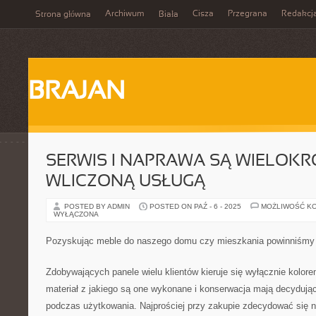
Archiwum
Cisza
Przegrana
Redakcj
Strona główna
Biała
BRAJAN
SERWIS I NAPRAWA SĄ WIELOKR
WLICZONĄ USŁUGĄ
POSTED BY ADMIN
POSTED ON PAŹ - 6 - 2025
MOŻLIWOŚĆ K
WYŁĄCZONA
Pozyskując meble do naszego domu czy mieszkania powinniśmy
Zdobywających panele wielu klientów kieruje się wyłącznie kolorem
materiał z jakiego są one wykonane i konserwacja mają decydujące
podczas użytkowania. Najprościej przy zakupie zdecydować się 