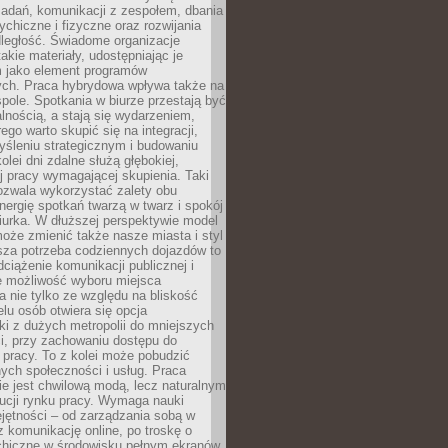
zadań, komunikacji z zespołem, dbania
ychiczne i fizyczne oraz rozwijania
dległość. Świadome organizacje
takie materiały, udostępniając je
 jako element programów
ych. Praca hybrydowa wpływa także na
spole. Spotkania w biurze przestają być
lnością, a stają się wydarzeniem,
ego warto skupić się na integracji,
śleniu strategicznym i budowaniu
olei dni zdalne służą głębokiej,
j pracy wymagającej skupienia. Taki
pozwala wykorzystać zalety obu
nergię spotkań twarzą w twarz i spokój
urka. W dłuższej perspektywie model
oże zmienić także nasze miasta i styl
sza potrzeba codziennych dojazdów to
ciążenie komunikacji publicznej i
że możliwość wyboru miejsca
 nie tylko ze względu na bliskość
elu osób otwiera się opcja
i z dużych metropolii do mniejszych
i, przy zachowaniu dostępu do
j pracy. To z kolei może pobudzić
nych społeczności i usług. Praca
e jest chwilową modą, lecz naturalnym
ucji rynku pracy. Wymaga nauki
jętności – od zarządzania sobą w
z komunikację online, po troskę o
chiczne w środowisku pełnym ekranów.