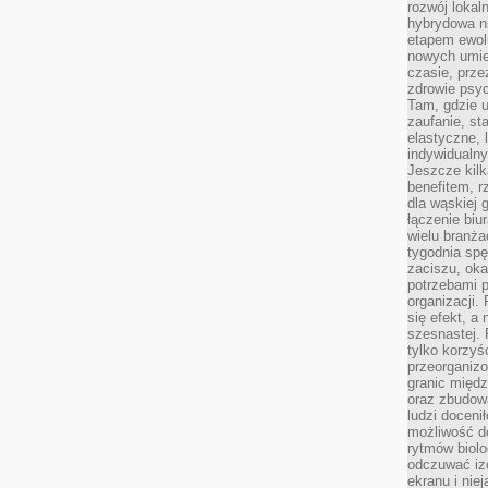
rozwój lokal
hybrydowa ni
etapem ewol
nowych umie
czasie, prze
zdrowie psy
Tam, gdzie 
zaufanie, st
elastyczne, 
indywidualn
Jeszcze kilk
benefitem, 
dla wąskiej 
łączenie biu
wielu branż
tygodnia sp
zaciszu, ok
potrzebami 
organizacji.
się efekt, a
szesnastej. 
tylko korzyś
przeorganizo
granic międ
oraz zbudowa
ludzi doceni
możliwość d
rytmów biolo
odczuwać izo
ekranu i nie