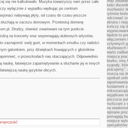
oraz zbudowa
ęcej się nie kalkulowało. Muzyka towarzyszy nam przez całe
ludzi doceni
, czy wyłącznie z wypadku wędrując po centrum
możliwość d
rytmów biolo
asjonaci nabywają płyty, od czasu do czasu jeszcze
odczuwać izo
 i słuchają w zaciszu domowym. Przetestuj domenę
ekranu i nie
kończy się d
.com.pl. Drudzy, również zwariowani na tym punkcie
wypracowanie
będzie to po
eżdżą na koncerty oraz wspomagają ulubionych artystów,
włączeniem k
rto zaznajomić swój gust, w momentach smutku czy radości
sztywnych go
służbowych 
nym gatunkiem, przy dźwiękach fruwających z głośników
warto zadbać
zapomnieć, o przeszkodach nas otaczających. Odpowiednio
miejsca pra
biurko, inny 
 naukę, łatwiejsze zapamiętywanie a słuchanie jej w innych
sygnały, któ
pracujemy”, 
 łatwiejszą naukę języków obcych.
muszą się d
spotkań onli
raportowania
fundament z
mikrozarządz
wyjątkowo n
poczucia au
rozliczani z
na wiadomoś
opisane proc
pomagają bu
miejsce wyk
STĘPCZOŚĆ
specjalistów