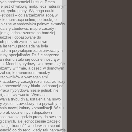
nych społeczności i usług. Praca
e jest chwilową modą, lecz naturalnym
ucji rynku pracy. Wymaga nauki
jętności – od zarządzania sobą w
z komunikację online, po troskę o
chiczne w środowisku pełnym ekranów.
uda się zbudować mądre zasady i
aje się jednak szansą na bardziej
ludzkie i dopasowane do
ych potrzeb życie zawodowe.
a lat temu praca zdalna była
rzadkim przywilejem zarezerwowanym
grupy specjalistów. Dziś elastyczne
ra i domu stało się codziennością w
ach. Model hybrydowy, w którym część
ędzamy w firmie, a część w domowym
azał się kompromisem między
pracowników a wymaganiami
 Pracodawcy zaczęli rozumieć, że liczy
 nie obecność przy biurku od ósmej do
Praca hybrydowa niesie jednak nie
ci, ale i wyzwania. Wymaga
wania trybu dnia, ustalenia na nowo
zy życiem zawodowym a prywatnym
nia nowej kultury komunikacji. Wielu
ło brak codziennych dojazdów i
opasowania godzin pracy do swoich
gicznych, ale jednocześnie zaczęło
lację, trudność w oderwaniu się od
jasność co do tego, kiedy tak naprawdę