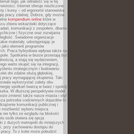
 temat tego, jak odnaleźć się w tej
wistości. Internet oferuje niezliczone
sty i kursy – od ergonomii stanowiska
ię pracy zdalnej. Dobrze, gdy można
telne
kompendium online
które w
scu zbiera wskazówki dotyczące
zadań, komunikacji z zespołem, dbania
ychiczne i fizyczne oraz rozwijania
dległość. Świadome organizacje
takie materiały, udostępniając je
 jako element programów
ych. Praca hybrydowa wpływa także na
spole. Spotkania w biurze przestają być
lnością, a stają się wydarzeniem,
ego warto skupić się na integracji,
śleniu strategicznym i budowaniu
olei dni zdalne służą głębokiej,
j pracy wymagającej skupienia. Taki
pozwala wykorzystać zalety obu
nergię spotkań twarzą w twarz i spokój
urka. W dłuższej perspektywie model
oże zmienić także nasze miasta i styl
sza potrzeba codziennych dojazdów to
ciążenie komunikacji publicznej i
że możliwość wyboru miejsca
 nie tylko ze względu na bliskość
elu osób otwiera się opcja
i z dużych metropolii do mniejszych
i, przy zachowaniu dostępu do
j pracy. To z kolei może pobudzić