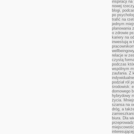
inspiracji na
nowej rzeczy
blogi, podca
po psycholog
trafić na rze
jednym miej
planowania 
o zdrowie ps
kariery na o
inwestują w 
pracownikom
wellbeingow
relacje w ze
czystą forma
podczas któr
wspólnym my
zaufania. Z k
indywidualne
podział ról 
środowisk: e
domowego bi
hybrydowy m
życia. Mniej
szansa na od
dróg, a tak
zamieszkania
biura. Dla wi
przeprowadzk
miejscowośc
interesujące