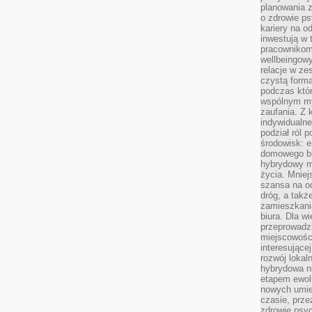
planowania 
o zdrowie ps
kariery na o
inwestują w 
pracownikom
wellbeingow
relacje w ze
czystą forma
podczas któr
wspólnym my
zaufania. Z k
indywidualne
podział ról 
środowisk: e
domowego bi
hybrydowy m
życia. Mniej
szansa na od
dróg, a tak
zamieszkania
biura. Dla wi
przeprowadzk
miejscowośc
interesujące
rozwój lokal
hybrydowa ni
etapem ewol
nowych umie
czasie, prze
zdrowie psy