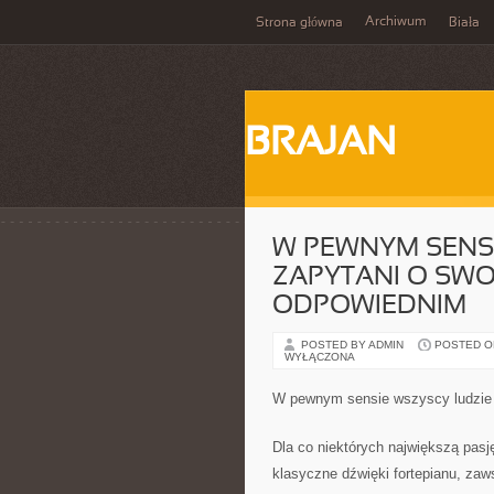
Archiwum
Strona główna
Biała
BRAJAN
W PEWNYM SENSI
ZAPYTANI O SWO
ODPOWIEDNIM
POSTED BY ADMIN
POSTED ON
WYŁĄCZONA
W pewnym sensie wszyscy ludzie 
Dla co niektórych największą pasj
klasyczne dźwięki fortepianu, zaw