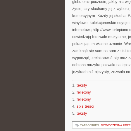
globu oraz poczucie, jakby nic wi
życie, czy słuchamy jej z wyboru
komercyjnym. Każdy jej słucha. P
winylowe, kolekcjonerskie edycje
internetową http://www.fortepiano
odwiedzają festiwale muzyczne, j
pokazując im własne uznanie. Wa
zamknąć się sam na sam z ulubio
wypocząć, zrelaksować się oraz 
dobrana muzyka pozwala na lepszą
językach niż ojczysty, zezwala na
1.
teksty
2.
felietony
3.
felietony
4.
spis tresci
5.
teksty
CATEGORIES:
NOWOCZESNA PRZE