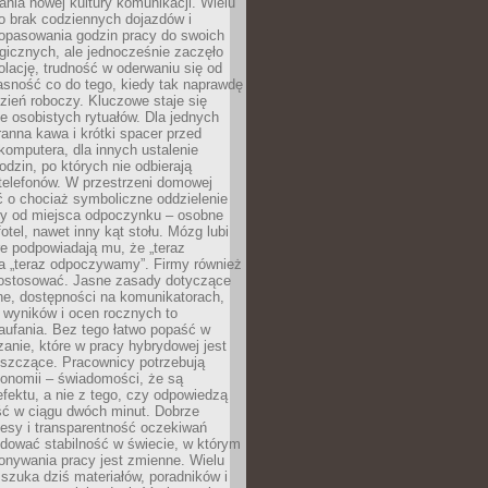
nia nowej kultury komunikacji. Wielu
ło brak codziennych dojazdów i
opasowania godzin pracy do swoich
gicznych, ale jednocześnie zaczęło
lację, trudność w oderwaniu się od
jasność co do tego, kiedy tak naprawdę
zień roboczy. Kluczowe staje się
 osobistych rytuałów. Dla jednych
ranna kawa i krótki spacer przed
omputera, dla innych ustalenie
dzin, po których nie odbierają
telefonów. W przestrzeni domowej
 o chociaż symboliczne oddzielenie
cy od miejsca odpoczynku – osobne
fotel, nawet inny kąt stołu. Mózg lubi
re podpowiadają mu, że „teraz
a „teraz odpoczywamy”. Firmy również
ostosować. Jasne zasady dotyczące
ne, dostępności na komunikatorach,
 wyników i ocen rocznych to
aufania. Bez tego łatwo popaść w
anie, które w pracy hybrydowej jest
iszczące. Pracownicy potrzebują
tonomii – świadomości, że są
 efektu, a nie z tego, czy odpowiedzą
ć w ciągu dwóch minut. Dobrze
esy i transparentność oczekiwań
dować stabilność w świecie, w którym
onywania pracy jest zmienne. Wielu
 szuka dziś materiałów, poradników i