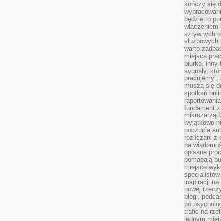
kończy się d
wypracowanie
będzie to po
włączeniem k
sztywnych go
służbowych 
warto zadbać
miejsca pra
biurko, inny 
sygnały, któ
pracujemy”, 
muszą się d
spotkań onli
raportowania
fundament z
mikrozarządz
wyjątkowo n
poczucia au
rozliczani z
na wiadomoś
opisane proc
pomagają bu
miejsce wyk
specjalistów
inspiracji na
nowej rzeczy
blogi, podca
po psycholog
trafić na rze
jednym miej