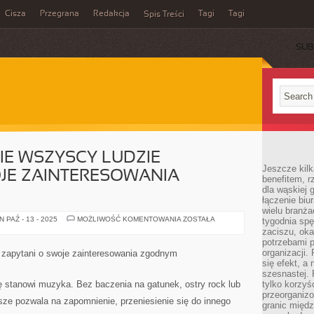
Cisza
Przegrana
Redakcja
Tagi
Tagi
Spis Treści
SUB
E WSZYSCY LUDZIE
Jeszcze kilk
JE ZAINTERESOWANIA
benefitem, 
dla wąskiej 
łączenie biu
wielu branż
W
 PAŹ - 13 - 2025
MOŻLIWOŚĆ KOMENTOWANIA
ZOSTAŁA
tygodnia sp
PEWNYM
zaciszu, ok
SENSIE
potrzebami 
WSZYSCY
LUDZIE
organizacji.
zapytani o swoje zainteresowania zgodnym
ZAPYTANI
się efekt, a
O
SWOJE
szesnastej. 
ZAINTERESOWANIA
ę stanowi muzyka. Bez baczenia na gatunek, ostry rock lub
tylko korzyś
ODPOWIEDNIM
przeorganizo
sze pozwala na zapomnienie, przeniesienie się do innego
granic międ