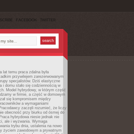
SCRIBE
FACEBOOK
TWITTER
a lat temu praca zdalna była
rzadkim przywilejem zarezerwowanym
grupy specjalistów. Dziś elastyczne
ra i domu stało się codziennością w
ach. Model hybrydowy, w którym część
ędzamy w firmie, a część w domowym
azał się kompromisem między
pracowników a wymaganiami
 Pracodawcy zaczęli rozumieć, że liczy
 nie obecność przy biurku od ósmej do
Praca hybrydowa niesie jednak nie
ci, ale i wyzwania. Wymaga
wania trybu dnia, ustalenia na nowo
zy życiem zawodowym a prywatnym