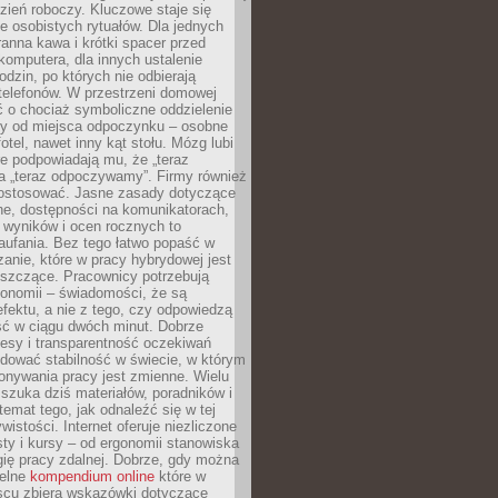
zień roboczy. Kluczowe staje się
 osobistych rytuałów. Dla jednych
ranna kawa i krótki spacer przed
omputera, dla innych ustalenie
dzin, po których nie odbierają
telefonów. W przestrzeni domowej
 o chociaż symboliczne oddzielenie
cy od miejsca odpoczynku – osobne
fotel, nawet inny kąt stołu. Mózg lubi
re podpowiadają mu, że „teraz
a „teraz odpoczywamy”. Firmy również
ostosować. Jasne zasady dotyczące
ne, dostępności na komunikatorach,
 wyników i ocen rocznych to
aufania. Bez tego łatwo popaść w
anie, które w pracy hybrydowej jest
iszczące. Pracownicy potrzebują
tonomii – świadomości, że są
 efektu, a nie z tego, czy odpowiedzą
ć w ciągu dwóch minut. Dobrze
esy i transparentność oczekiwań
dować stabilność w świecie, w którym
onywania pracy jest zmienne. Wielu
 szuka dziś materiałów, poradników i
 temat tego, jak odnaleźć się w tej
wistości. Internet oferuje niezliczone
sty i kursy – od ergonomii stanowiska
ię pracy zdalnej. Dobrze, gdy można
telne
kompendium online
które w
scu zbiera wskazówki dotyczące