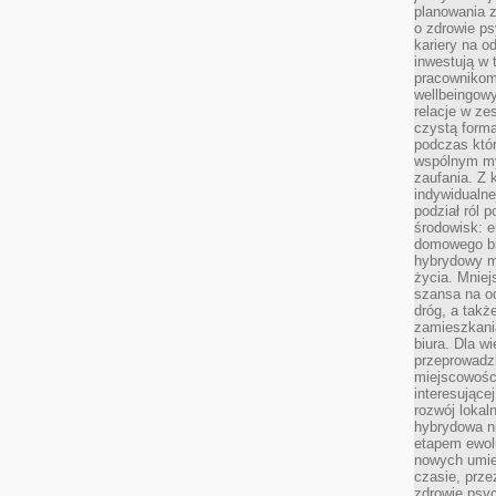
planowania 
o zdrowie ps
kariery na o
inwestują w 
pracownikom
wellbeingow
relacje w ze
czystą forma
podczas któr
wspólnym my
zaufania. Z k
indywidualne
podział ról 
środowisk: e
domowego bi
hybrydowy m
życia. Mniej
szansa na od
dróg, a tak
zamieszkania
biura. Dla wi
przeprowadzk
miejscowośc
interesujące
rozwój lokal
hybrydowa ni
etapem ewol
nowych umie
czasie, prze
zdrowie psy