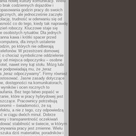
nia nowej kultury komunikacji. Wielu
ło brak codziennych dojazdów i
opasowania godzin pracy do swoich
gicznych, ale jednocześnie zaczęło
lację, trudność w oderwaniu się od
jasność co do tego, kiedy tak naprawdę
zień roboczy. Kluczowe staje się
 osobistych rytuałów. Dla jednych
ranna kawa i krótki spacer przed
omputera, dla innych ustalenie
dzin, po których nie odbierają
telefonów. W przestrzeni domowej
 o chociaż symboliczne oddzielenie
cy od miejsca odpoczynku – osobne
fotel, nawet inny kąt stołu. Mózg lubi
re podpowiadają mu, że „teraz
a „teraz odpoczywamy”. Firmy również
ostosować. Jasne zasady dotyczące
ne, dostępności na komunikatorach,
 wyników i ocen rocznych to
aufania. Bez tego łatwo popaść w
anie, które w pracy hybrydowej jest
iszczące. Pracownicy potrzebują
tonomii – świadomości, że są
 efektu, a nie z tego, czy odpowiedzą
ć w ciągu dwóch minut. Dobrze
esy i transparentność oczekiwań
dować stabilność w świecie, w którym
onywania pracy jest zmienne. Wielu
 szuka dziś materiałów, poradników i