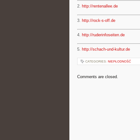
2.
http://rentenallee.de
3.
http://rock-s-off.de
4.
http://ruderinfoseiten.de
5.
http://schach-und-kultur.de
CATEGORIES:
NIEPŁODNOŚĆ
Comments are closed.