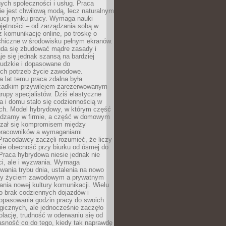
nych społeczności i usług. Praca
e jest chwilową modą, lecz naturalnym
ucji rynku pracy. Wymaga nauki
jętności – od zarządzania sobą w
z komunikację online, po troskę o
chiczne w środowisku pełnym ekranów.
uda się zbudować mądre zasady i
aje się jednak szansą na bardziej
ludzkie i dopasowane do
ych potrzeb życie zawodowe.
a lat temu praca zdalna była
rzadkim przywilejem zarezerwowanym
grupy specjalistów. Dziś elastyczne
ra i domu stało się codziennością w
ach. Model hybrydowy, w którym część
ędzamy w firmie, a część w domowym
azał się kompromisem między
pracowników a wymaganiami
 Pracodawcy zaczęli rozumieć, że liczy
 nie obecność przy biurku od ósmej do
Praca hybrydowa niesie jednak nie
ci, ale i wyzwania. Wymaga
wania trybu dnia, ustalenia na nowo
zy życiem zawodowym a prywatnym
nia nowej kultury komunikacji. Wielu
ło brak codziennych dojazdów i
opasowania godzin pracy do swoich
gicznych, ale jednocześnie zaczęło
lację, trudność w oderwaniu się od
jasność co do tego, kiedy tak naprawdę