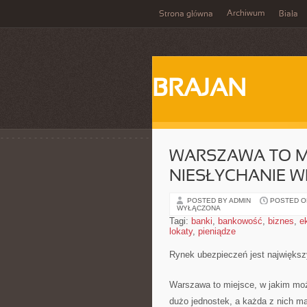
Archiwum
Strona główna
Biała
BRAJAN
WARSZAWA TO M
NIESŁYCHANIE W
POSTED BY ADMIN
POSTED ON
WYŁĄCZONA
Tagi:
banki
,
bankowość
,
biznes
,
e
lokaty
,
pieniądze
Rynek ubezpieczeń jest największ
Warszawa to miejsce, w jakim moż
dużo jednostek, a każda z nich ma