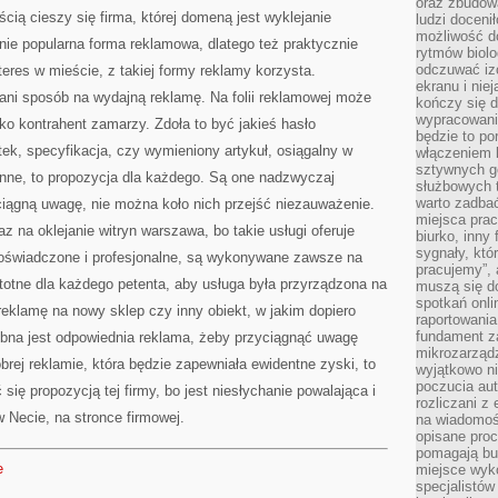
oraz zbudowa
cią cieszy się firma, której domeną jest wyklejanie
ludzi doceni
możliwość d
ie popularna forma reklamowa, dlatego też praktycznie
rytmów biolo
odczuwać izo
teres w mieście, z takiej formy reklamy korzysta.
ekranu i nie
 tani sposób na wydajną reklamę. Na folii reklamowej może
kończy się d
wypracowanie
lko kontrahent zamarzy. Zdoła to być jakieś hasło
będzie to po
ek, specyfikacja, czy wymieniony artykuł, osiągalny w
włączeniem k
sztywnych go
ienne, to propozycja dla każdego. Są one nadzwyczaj
służbowych 
warto zadbać
ciągną uwagę, nie można koło nich przejść niezauważenie.
miejsca pra
z na oklejanie witryn warszawa, bo takie usługi oferuje
biurko, inny 
sygnały, któ
 doświadczone i profesjonalne, są wykonywane zawsze na
pracujemy”, 
totne dla każdego petenta, aby usługa była przyrządzona na
muszą się d
spotkań onli
 reklamę na nowy sklep czy inny obiekt, w jakim dopiero
raportowania
fundament z
ebna jest odpowiednia reklama, żeby przyciągnąć uwagę
mikrozarządz
brej reklamie, która będzie zapewniała ewidentne zyski, to
wyjątkowo n
poczucia au
się propozycją tej firmy, bo jest niesłychanie powalająca i
rozliczani z
w Necie, na stronce firmowej.
na wiadomoś
opisane proc
pomagają bu
e
miejsce wyk
specjalistów