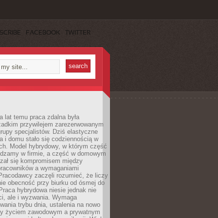
SCRIBE
FACEBOOK
TWITTER
a lat temu praca zdalna była
rzadkim przywilejem zarezerwowanym
grupy specjalistów. Dziś elastyczne
ra i domu stało się codziennością w
ach. Model hybrydowy, w którym część
ędzamy w firmie, a część w domowym
azał się kompromisem między
pracowników a wymaganiami
 Pracodawcy zaczęli rozumieć, że liczy
 nie obecność przy biurku od ósmej do
Praca hybrydowa niesie jednak nie
ci, ale i wyzwania. Wymaga
wania trybu dnia, ustalenia na nowo
zy życiem zawodowym a prywatnym