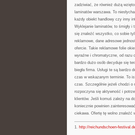
zadziwiać, że również dużą wziętoś
laminatów warszawa. To niesłychan
każdy obiekt handlowy czy inny in
Wyklejanie laminatów, to śmigły i
się znaleźć wszystko, co sobie ty
reklamowe, dane adresowe jednost
ofercie. Takie reklamowe folie ok
wyraźne i chromatyczne, od razu 
bardzo dużo osób decyduje się tera
biegła firma. Usługi te są bardzo
czas w wskazanym terminie. To is
czas. Szczególnie jeżeli chodzi o
rozpoczyna się aktywność i potrz
klientów. Jeśli komuś zależy na do
koniecznie powinien zainteresować 
ciekawa. Ofertę tę wolno znaleźć 
1.
http://reichundschoen-festival.d