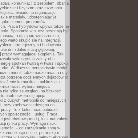
zadań, komunikacji z zespołem, dbania
ychiczne i fizyczne oraz rozwijania
dległość. Świadome organizacje
takie materiały, udostępniając je
 jako element programów
ych. Praca hybrydowa wpływa także na
spole. Spotkania w biurze przestają być
lnością, a stają się wydarzeniem,
ego warto skupić się na integracji,
śleniu strategicznym i budowaniu
olei dni zdalne służą głębokiej,
j pracy wymagającej skupienia. Taki
pozwala wykorzystać zalety obu
nergię spotkań twarzą w twarz i spokój
urka. W dłuższej perspektywie model
oże zmienić także nasze miasta i styl
sza potrzeba codziennych dojazdów to
ciążenie komunikacji publicznej i
że możliwość wyboru miejsca
 nie tylko ze względu na bliskość
elu osób otwiera się opcja
i z dużych metropolii do mniejszych
i, przy zachowaniu dostępu do
j pracy. To z kolei może pobudzić
nych społeczności i usług. Praca
e jest chwilową modą, lecz naturalnym
ucji rynku pracy. Wymaga nauki
jętności – od zarządzania sobą w
z komunikację online, po troskę o
chiczne w środowisku pełnym ekranów.