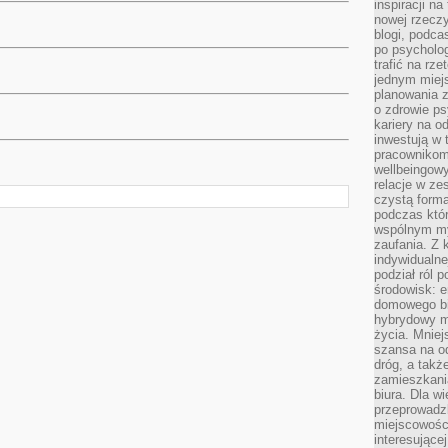
inspiracji na
nowej rzeczy
blogi, podca
po psycholog
trafić na rze
jednym miej
planowania 
o zdrowie ps
kariery na o
inwestują w 
pracownikom
wellbeingow
relacje w ze
czystą forma
podczas któr
wspólnym my
zaufania. Z k
indywidualne
podział ról 
środowisk: e
domowego bi
hybrydowy m
życia. Mniej
szansa na od
dróg, a tak
zamieszkania
biura. Dla wi
przeprowadzk
miejscowośc
interesujące