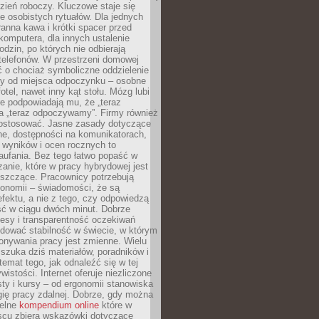
zień roboczy. Kluczowe staje się
 osobistych rytuałów. Dla jednych
ranna kawa i krótki spacer przed
omputera, dla innych ustalenie
dzin, po których nie odbierają
telefonów. W przestrzeni domowej
 o chociaż symboliczne oddzielenie
cy od miejsca odpoczynku – osobne
fotel, nawet inny kąt stołu. Mózg lubi
re podpowiadają mu, że „teraz
a „teraz odpoczywamy”. Firmy również
ostosować. Jasne zasady dotyczące
ne, dostępności na komunikatorach,
 wyników i ocen rocznych to
aufania. Bez tego łatwo popaść w
anie, które w pracy hybrydowej jest
iszczące. Pracownicy potrzebują
tonomii – świadomości, że są
 efektu, a nie z tego, czy odpowiedzą
ć w ciągu dwóch minut. Dobrze
esy i transparentność oczekiwań
dować stabilność w świecie, w którym
onywania pracy jest zmienne. Wielu
 szuka dziś materiałów, poradników i
 temat tego, jak odnaleźć się w tej
wistości. Internet oferuje niezliczone
sty i kursy – od ergonomii stanowiska
ię pracy zdalnej. Dobrze, gdy można
telne
kompendium online
które w
scu zbiera wskazówki dotyczące