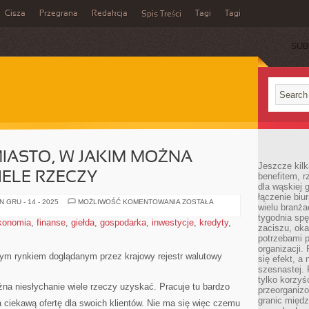
Cisza
Przegrana
Redakcja
Tagi
Tagi
Spis Treści
SUB
IASTO, W JAKIM MOŻNA
Jeszcze kilk
IELE RZECZY
benefitem, 
dla wąskiej 
łączenie biu
WARSZAWA
 GRU - 14 - 2025
MOŻLIWOŚĆ KOMENTOWANIA
ZOSTAŁA
wielu branż
TO
MIASTO,
tygodnia sp
konomia
,
finanse
,
giełda
,
gospodarka
,
inwestycje
,
kredyty
,
W
zaciszu, ok
JAKIM
potrzebami 
MOŻNA
NIESŁYCHANIE
organizacji.
WIELE
ym rynkiem doglądanym przez krajowy rejestr walutowy
się efekt, a
RZECZY
szesnastej. 
tylko korzyś
na niesłychanie wiele rzeczy uzyskać. Pracuje tu bardzo
przeorganizo
granic międ
 ciekawą ofertę dla swoich klientów. Nie ma się więc czemu