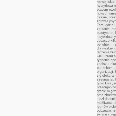
rozwój lokal
hybrydowa ni
etapem ewol
nowych umie
czasie, prze
zdrowie psy
Tam, gdzie 
zaufanie, st
elastyczne, 
indywidualn
Jeszcze kilk
benefitem, 
dla wąskiej 
łączenie biu
wielu branż
tygodnia sp
zaciszu, ok
potrzebami 
organizacji.
się efekt, a
szesnastej. 
tylko korzyś
przeorganizo
granic międ
oraz zbudowa
ludzi doceni
możliwość d
rytmów biolo
odczuwać izo
ekranu i nie