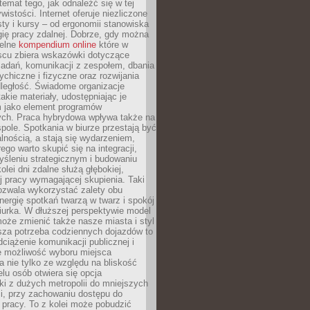
 temat tego, jak odnaleźć się w tej
wistości. Internet oferuje niezliczone
sty i kursy – od ergonomii stanowiska
ię pracy zdalnej. Dobrze, gdy można
telne
kompendium online
które w
scu zbiera wskazówki dotyczące
zadań, komunikacji z zespołem, dbania
ychiczne i fizyczne oraz rozwijania
dległość. Świadome organizacje
takie materiały, udostępniając je
 jako element programów
ych. Praca hybrydowa wpływa także na
spole. Spotkania w biurze przestają być
lnością, a stają się wydarzeniem,
ego warto skupić się na integracji,
śleniu strategicznym i budowaniu
olei dni zdalne służą głębokiej,
j pracy wymagającej skupienia. Taki
pozwala wykorzystać zalety obu
nergię spotkań twarzą w twarz i spokój
urka. W dłuższej perspektywie model
oże zmienić także nasze miasta i styl
sza potrzeba codziennych dojazdów to
ciążenie komunikacji publicznej i
że możliwość wyboru miejsca
 nie tylko ze względu na bliskość
elu osób otwiera się opcja
i z dużych metropolii do mniejszych
i, przy zachowaniu dostępu do
j pracy. To z kolei może pobudzić