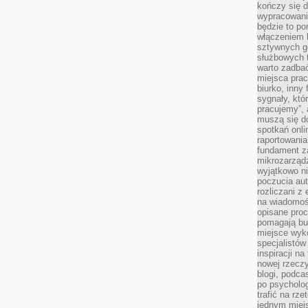
kończy się d
wypracowanie
będzie to po
włączeniem k
sztywnych go
służbowych 
warto zadbać
miejsca pra
biurko, inny 
sygnały, któ
pracujemy”, 
muszą się d
spotkań onli
raportowania
fundament z
mikrozarządz
wyjątkowo n
poczucia au
rozliczani z
na wiadomoś
opisane proc
pomagają bu
miejsce wyk
specjalistów
inspiracji na
nowej rzeczy
blogi, podca
po psycholog
trafić na rze
jednym miej