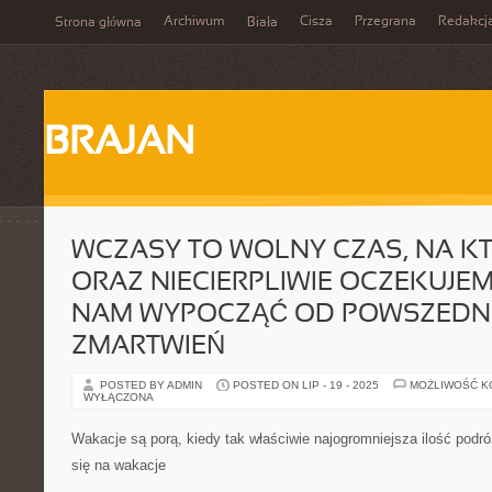
Archiwum
Cisza
Przegrana
Redakcj
Strona główna
Biała
BRAJAN
WCZASY TO WOLNY CZAS, NA K
ORAZ NIECIERPLIWIE OCZEKUJE
NAM WYPOCZĄĆ OD POWSZEDN
ZMARTWIEŃ
POSTED BY ADMIN
POSTED ON LIP - 19 - 2025
MOŻLIWOŚĆ 
WYŁĄCZONA
Wakacje są porą, kiedy tak właściwie najogromniejsza ilość pod
się na wakacje