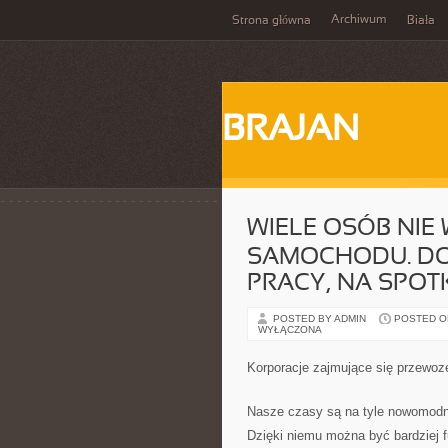
Archiwum
Strona główna
Biała
BRAJAN
WIELE OSÓB NIE
SAMOCHODU. DOJ
PRACY, NA SPOT
POSTED BY ADMIN
POSTED ON 
WYŁĄCZONA
Korporacje zajmujące się przewo
Nasze czasy są na tyle nowomodne
Dzięki niemu można być bardziej f