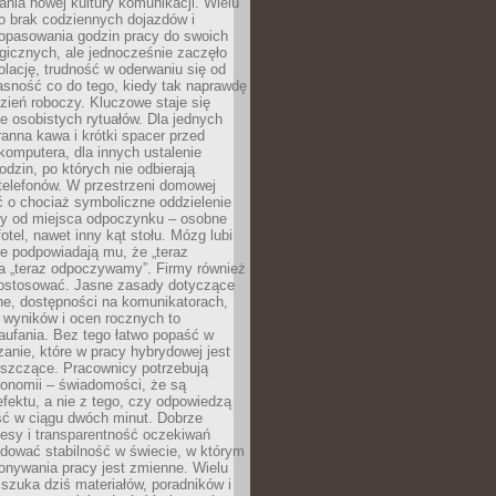
nia nowej kultury komunikacji. Wielu
ło brak codziennych dojazdów i
opasowania godzin pracy do swoich
gicznych, ale jednocześnie zaczęło
lację, trudność w oderwaniu się od
jasność co do tego, kiedy tak naprawdę
zień roboczy. Kluczowe staje się
 osobistych rytuałów. Dla jednych
ranna kawa i krótki spacer przed
omputera, dla innych ustalenie
dzin, po których nie odbierają
telefonów. W przestrzeni domowej
 o chociaż symboliczne oddzielenie
cy od miejsca odpoczynku – osobne
fotel, nawet inny kąt stołu. Mózg lubi
re podpowiadają mu, że „teraz
a „teraz odpoczywamy”. Firmy również
ostosować. Jasne zasady dotyczące
ne, dostępności na komunikatorach,
 wyników i ocen rocznych to
aufania. Bez tego łatwo popaść w
anie, które w pracy hybrydowej jest
iszczące. Pracownicy potrzebują
tonomii – świadomości, że są
 efektu, a nie z tego, czy odpowiedzą
ć w ciągu dwóch minut. Dobrze
esy i transparentność oczekiwań
dować stabilność w świecie, w którym
onywania pracy jest zmienne. Wielu
 szuka dziś materiałów, poradników i