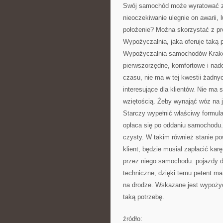
Swój samochód może wyratować z ni
nieoczekiwanie ulegnie on awarii,
położenie? Można skorzystać z pr
Wypożyczalnia, jaka oferuje taką p
Wypożyczalnia samochodów Kraków,
pierwszorzędne, komfortowe i na
czasu, nie ma w tej kwestii żadn
interesujące dla klientów. Nie ma s
wziętością. Żeby wynająć wóz na 
Starczy wypełnić właściwy formular
opłaca się po oddaniu samochodu
czysty. W takim również stanie p
klient, będzie musiał zapłacić ka
przez niego samochodu. pojazdy d
techniczne, dzięki temu petent m
na drodze. Wskazane jest wypożyc
taką potrzebę.
źródło: