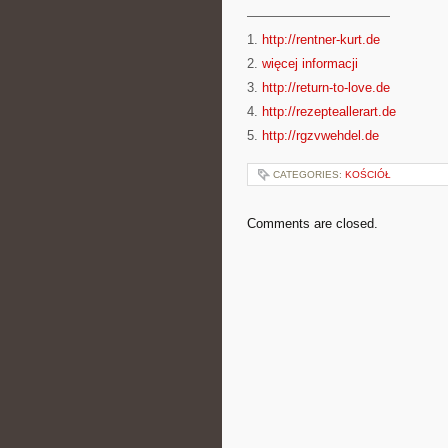
———————————
1.
http://rentner-kurt.de
2.
więcej informacji
3.
http://return-to-love.de
4.
http://rezepteallerart.de
5.
http://rgzvwehdel.de
CATEGORIES:
KOŚCIÓŁ
Comments are closed.