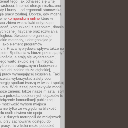
 temat tego, jak odnaleźć się w tej
wistości. Internet oferuje niezliczone
sty i kursy – od ergonomii stanowiska
ię pracy zdalnej. Dobrze, gdy można
telne
kompendium online
które w
scu zbiera wskazówki dotyczące
zadań, komunikacji z zespołem, dbania
ychiczne i fizyczne oraz rozwijania
dległość. Świadome organizacje
takie materiały, udostępniając je
 jako element programów
ych. Praca hybrydowa wpływa także na
spole. Spotkania w biurze przestają być
lnością, a stają się wydarzeniem,
ego warto skupić się na integracji,
śleniu strategicznym i budowaniu
olei dni zdalne służą głębokiej,
j pracy wymagającej skupienia. Taki
pozwala wykorzystać zalety obu
nergię spotkań twarzą w twarz i spokój
urka. W dłuższej perspektywie model
oże zmienić także nasze miasta i styl
sza potrzeba codziennych dojazdów to
ciążenie komunikacji publicznej i
że możliwość wyboru miejsca
 nie tylko ze względu na bliskość
elu osób otwiera się opcja
i z dużych metropolii do mniejszych
i, przy zachowaniu dostępu do
j pracy. To z kolei może pobudzić