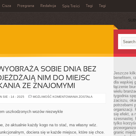
Cisza
Przegrana
Redakcja
Tagi
Tagi
Spis Treści
SUB
 WYOBRAŻA SOBIE DNIA BEZ
Jeszcze kilk
EŻDŻAJĄ NIM DO MIEJSC
benefitem, 
dla wąskiej 
KANIA ZE ZNAJOMYMI
łączenie biu
wielu branż
tygodnia sp
WIELE
SIE - 14 - 2025
MOŻLIWOŚĆ KOMENTOWANIA
ZOSTAŁA
OSÓB
zaciszu, ok
NIE
potrzebami 
WYOBRAŻA
organizacji.
SOBIE
zem uszkodzonych wozów niezwykle
DNIA
się efekt, a
BEZ
szesnastej. 
SAMOCHODU.
tylko korzyś
DOJEŻDŻAJĄ
, że aktualnie każdy kogo na to stać, ma własny wóz.
NIM
przeorganizo
DO
unkcjonalnym, dociera się w każde miejsce, które się chce.
granic międ
MIEJSC