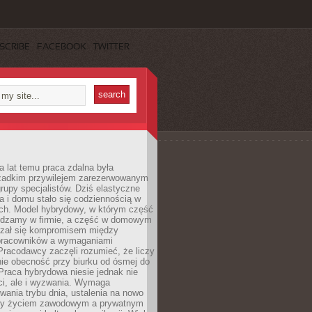
SCRIBE
FACEBOOK
TWITTER
a lat temu praca zdalna była
rzadkim przywilejem zarezerwowanym
grupy specjalistów. Dziś elastyczne
ra i domu stało się codziennością w
ach. Model hybrydowy, w którym część
ędzamy w firmie, a część w domowym
azał się kompromisem między
pracowników a wymaganiami
 Pracodawcy zaczęli rozumieć, że liczy
 nie obecność przy biurku od ósmej do
Praca hybrydowa niesie jednak nie
ci, ale i wyzwania. Wymaga
wania trybu dnia, ustalenia na nowo
zy życiem zawodowym a prywatnym