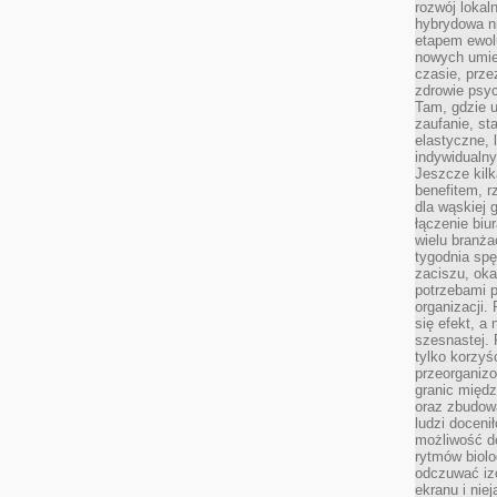
rozwój lokal
hybrydowa ni
etapem ewol
nowych umie
czasie, prze
zdrowie psy
Tam, gdzie 
zaufanie, st
elastyczne, 
indywidualn
Jeszcze kilk
benefitem, 
dla wąskiej 
łączenie biu
wielu branż
tygodnia sp
zaciszu, ok
potrzebami 
organizacji.
się efekt, a
szesnastej. 
tylko korzyś
przeorganizo
granic międ
oraz zbudowa
ludzi doceni
możliwość d
rytmów biolo
odczuwać izo
ekranu i nie