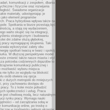
zadań, komunikacji z zespołem, dbania
ychiczne i fizyczne oraz rozwijania
dległość. Świadome organizacje
takie materiały, udostępniając je
 jako element programów
ych. Praca hybrydowa wpływa także na
spole. Spotkania w biurze przestają być
lnością, a stają się wydarzeniem,
ego warto skupić się na integracji,
śleniu strategicznym i budowaniu
olei dni zdalne służą głębokiej,
j pracy wymagającej skupienia. Taki
pozwala wykorzystać zalety obu
nergię spotkań twarzą w twarz i spokój
urka. W dłuższej perspektywie model
oże zmienić także nasze miasta i styl
sza potrzeba codziennych dojazdów to
ciążenie komunikacji publicznej i
że możliwość wyboru miejsca
 nie tylko ze względu na bliskość
elu osób otwiera się opcja
i z dużych metropolii do mniejszych
i, przy zachowaniu dostępu do
j pracy. To z kolei może pobudzić
nych społeczności i usług. Praca
e jest chwilową modą, lecz naturalnym
ucji rynku pracy. Wymaga nauki
jętności – od zarządzania sobą w
z komunikację online, po troskę o
chiczne w środowisku pełnym ekranów.