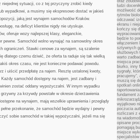
oraz zbudowa
PRACY,
ejednej sytuacji, co z tej przyczyny zrobić kiedy
NA
ludzi doceni
SPOTKANIA
możliwość d
 lub wypadkowi, a musimy się ekspresowo dostać w jakieś
ZE
ZNAJOMYMI
rytmów biolo
opozycji, jaką jest wynajem samochodów Kraków.
odczuwać izo
ekranu i nie
osługę, na deficyt klientów nigdy nie utyskuje.
kończy się d
 oferuje wozy najlepszej klasy, eleganckie,
wypracowanie
będzie to po
der pewne. Samochód wolno wynająć na samowolny okres
włączeniem k
sztywnych go
ych ograniczeń. Stawki cenowe za wynajem, są szalenie
służbowych 
ię dlatego czemu dziwić, że oferta ta raduje się tak wielką
warto zadbać
miejsca pra
jakiś okres czasu, nie jest konieczne podawać powodu.
biurko, inny 
z i uiścić przedpłatę za najem. Resztę ustalonej kwoty,
sygnały, któ
pracujemy”, 
. Każdy samochód dostępny na najem, jest zadbany i
muszą się d
spotkań onli
owinien zostać oddany wypożyczalni. W innym wypadku
raportowania
rę grzywny za krzywdy powstałe w okresie dzierżawienia
fundament z
mikrozarządz
ostępne na wynajem, mają wszelkie uprawnienia i przeglądy
wyjątkowo n
a pełne przekonanie, że samochód będzie wydajny i pewny
poczucia au
rozliczani z
zyć sobie samochód w takiej wypożyczalni, jeżeli ma się
na wiadomoś
opisane proc
pomagają bu
miejsce wyk
specjalistów