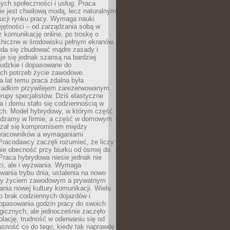
nych społeczności i usług. Praca
e jest chwilową modą, lecz naturalnym
ucji rynku pracy. Wymaga nauki
jętności – od zarządzania sobą w
z komunikację online, po troskę o
chiczne w środowisku pełnym ekranów.
uda się zbudować mądre zasady i
aje się jednak szansą na bardziej
ludzkie i dopasowane do
ych potrzeb życie zawodowe.
a lat temu praca zdalna była
rzadkim przywilejem zarezerwowanym
grupy specjalistów. Dziś elastyczne
ra i domu stało się codziennością w
ach. Model hybrydowy, w którym część
ędzamy w firmie, a część w domowym
azał się kompromisem między
pracowników a wymaganiami
 Pracodawcy zaczęli rozumieć, że liczy
 nie obecność przy biurku od ósmej do
Praca hybrydowa niesie jednak nie
ci, ale i wyzwania. Wymaga
wania trybu dnia, ustalenia na nowo
zy życiem zawodowym a prywatnym
nia nowej kultury komunikacji. Wielu
ło brak codziennych dojazdów i
opasowania godzin pracy do swoich
gicznych, ale jednocześnie zaczęło
lację, trudność w oderwaniu się od
jasność co do tego, kiedy tak naprawdę