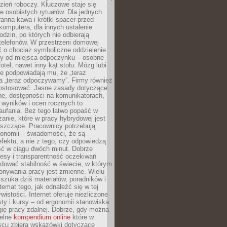
zień roboczy. Kluczowe staje się
 osobistych rytuałów. Dla jednych
ranna kawa i krótki spacer przed
omputera, dla innych ustalenie
dzin, po których nie odbierają
telefonów. W przestrzeni domowej
 o chociaż symboliczne oddzielenie
cy od miejsca odpoczynku – osobne
fotel, nawet inny kąt stołu. Mózg lubi
re podpowiadają mu, że „teraz
a „teraz odpoczywamy”. Firmy również
ostosować. Jasne zasady dotyczące
ne, dostępności na komunikatorach,
 wyników i ocen rocznych to
aufania. Bez tego łatwo popaść w
anie, które w pracy hybrydowej jest
iszczące. Pracownicy potrzebują
tonomii – świadomości, że są
 efektu, a nie z tego, czy odpowiedzą
ć w ciągu dwóch minut. Dobrze
esy i transparentność oczekiwań
dować stabilność w świecie, w którym
onywania pracy jest zmienne. Wielu
 szuka dziś materiałów, poradników i
 temat tego, jak odnaleźć się w tej
wistości. Internet oferuje niezliczone
sty i kursy – od ergonomii stanowiska
ię pracy zdalnej. Dobrze, gdy można
telne
kompendium online
które w
scu zbiera wskazówki dotyczące