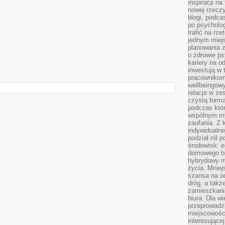
inspiracji na
nowej rzeczy
blogi, podca
po psycholog
trafić na rze
jednym miej
planowania 
o zdrowie ps
kariery na o
inwestują w 
pracownikom
wellbeingow
relacje w ze
czystą forma
podczas któr
wspólnym my
zaufania. Z k
indywidualne
podział ról 
środowisk: e
domowego bi
hybrydowy m
życia. Mniej
szansa na od
dróg, a tak
zamieszkania
biura. Dla wi
przeprowadzk
miejscowośc
interesujące