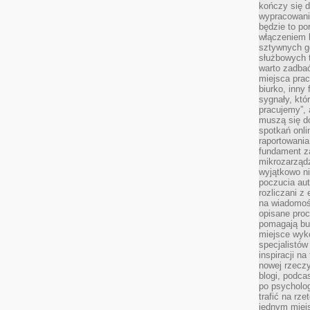
kończy się d
wypracowanie
będzie to po
włączeniem k
sztywnych go
służbowych 
warto zadbać
miejsca pra
biurko, inny 
sygnały, któ
pracujemy”, 
muszą się d
spotkań onli
raportowania
fundament z
mikrozarządz
wyjątkowo n
poczucia au
rozliczani z
na wiadomoś
opisane proc
pomagają bu
miejsce wyk
specjalistów
inspiracji na
nowej rzeczy
blogi, podca
po psycholog
trafić na rze
jednym miej