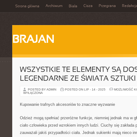
Archiwum
Cisza
Przegrana
Redakcj
Strona główna
Biała
BRAJAN
WSZYSTKIE TE ELEMENTY SĄ DO
LEGENDARNE ZE ŚWIATA SZTUKI
POSTED BY ADMIN
POSTED ON LIP - 14 - 2025
MOŻLIWOŚĆ 
WYŁĄCZONA
Kupowanie trafnych akcesoriów to znaczne wyzwanie
Odzież mogą spełniać przeróżne funkcje, niemniej jednak ma w gł
ciało człowieka przed wzrokiem innych ludzi. Ciuchy się zakłada p
zauważali jakiś przypadłości ciała. Jednak sukienki mają nieco in