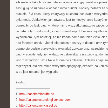
kilkanaście takich odcieni, które całkowicie kryją i maskują jakie
zasługują na uznanie w oczach innych ludzi. Kobiety zwłaszcza 
punkcie. Był czas, kiedy zakrywały ciuchami dosłownie wszystko,
była moda. Jakkolwiek jak zawsze, jest to niesłychanie kapryśne
powróciły do łask ciuchy, które mimo wszystko znacznie więcej o
lacoste buty to odnośnik, który to weryfikuje. Ubieranie się dla d
wyzwaniem, tym bardziej, że nie każda dama ma takie ciało jak s
o to facetom chodzi. Jeżeli się dobierze należyte dodatki oraz ty
pewno się będzie przyzwoicie wyglądać zawsze oraz wszędzie i o 
ciuchy zdobiły jedynie i wyłącznie człowieka, a nie żeby go domin
jest to w żadnym razie takie trudne do zrobienia. Kobiety zdają s
mężczyźni jeszcze mimo wszystko spoglądają czasem na kobietę
w co jest ubrana i jak wygląda.
źródło:
———————————
1.
http://baeckereihauffe.de
2.
http://bajarcolesteroltrigliceridos.com
3.
http://ballonteam-kassel.de