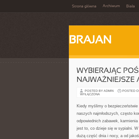
Archiwum
Strona główna
Biała
BRAJAN
WYBIERAJĄC POŚC
NAJWAŻNIEJSZE
POSTED BY ADMIN
POSTED ON
WYŁĄCZONA
Kiedy myślimy o bezpieczeństwie
naszych najmłodszych, często ko
odpowiednich zabawek, karmienia c
jest to, co dzieje się w sypialni.
dużą część dnia i nocy, a od jakośc