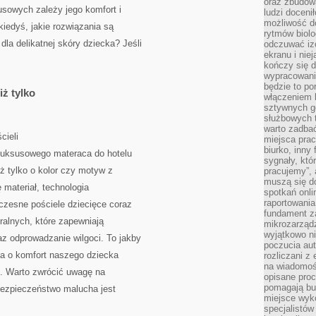
oraz zbudowa
sowych zależy jego komfort i
ludzi doceni
możliwość d
kiedyś, jakie rozwiązania są
rytmów biolo
la delikatnej skóry dziecka? Jeśli
odczuwać izo
ekranu i nie
kończy się d
wypracowanie
będzie to po
iż tylko
włączeniem k
sztywnych go
służbowych 
warto zadbać
cieli
miejsca pra
biurko, inny 
 luksusowego materaca do hotelu
sygnały, któ
ż tylko o kolor czy motyw z
pracujemy”, 
muszą się d
ę materiał, technologia
spotkań onli
raportowania
czesne pościele dziecięce coraz
fundament z
ralnych, które zapewniają
mikrozarządz
wyjątkowo n
az odprowadzanie wilgoci. To jakby
poczucia au
ba o komfort naszego dziecka
rozliczani z
na wiadomoś
i. Warto zwrócić uwagę na
opisane proc
pomagają bu
 bezpieczeństwo malucha jest
miejsce wyk
specjalistów