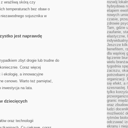
rozwój lokal
i z wrażliwą skórą czy
hybrydowa ni
ich temperaturach bez obaw o
etapem ewol
nowych umie
ć niezawodnego sojusznika w
czasie, prze
zdrowie psy
Tam, gdzie 
zaufanie, st
zystko jest naprawdę
elastyczne, 
indywidualn
Jeszcze kilk
benefitem, 
dla wąskiej 
łączenie biu
ypadkiem zbyt drogie lub trudne do
wielu branż
tygodnia sp
koniecznie. Coraz więcej
zaciszu, ok
i ekologię, a innowacyjne
potrzebami 
organizacji.
pne cenowo. Warto też pamiętać,
się efekt, a
szesnastej. 
 inwestycja na lata.
tylko korzyś
przeorganizo
granic międ
ów dziecięcych
oraz zbudowa
ludzi doceni
możliwość d
rytmów biolo
łów oraz technologii
odczuwać izo
ekranu i nie
 tkaninach. Co ciekawe, coraz