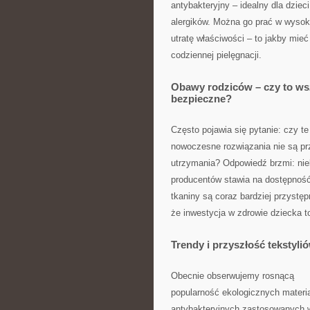
antybakteryjny – idealny dla dziec
alergików. Można go prać w wysok
utratę właściwości – to jakby mie
codziennej pielęgnacji.
Obawy rodziców – czy to ws
bezpieczne?
Często pojawia się pytanie: czy te
nowoczesne rozwiązania nie są prz
utrzymania? Odpowiedź brzmi: nie
producentów stawia na dostępność 
tkaniny są coraz bardziej przystę
że inwestycja w zdrowie dziecka to
Trendy i przyszłość tekstyli
Obecnie obserwujemy rosnącą
popularność ekologicznych materia
antybakteryjnych zastosowanych w