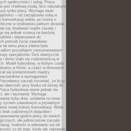
nych społeczności i usług. Praca
e jest chwilową modą, lecz naturalnym
ucji rynku pracy. Wymaga nauki
jętności – od zarządzania sobą w
z komunikację online, po troskę o
chiczne w środowisku pełnym ekranów.
uda się zbudować mądre zasady i
aje się jednak szansą na bardziej
ludzkie i dopasowane do
ych potrzeb życie zawodowe.
a lat temu praca zdalna była
rzadkim przywilejem zarezerwowanym
grupy specjalistów. Dziś elastyczne
ra i domu stało się codziennością w
ach. Model hybrydowy, w którym część
ędzamy w firmie, a część w domowym
azał się kompromisem między
pracowników a wymaganiami
 Pracodawcy zaczęli rozumieć, że liczy
 nie obecność przy biurku od ósmej do
Praca hybrydowa niesie jednak nie
ci, ale i wyzwania. Wymaga
wania trybu dnia, ustalenia na nowo
zy życiem zawodowym a prywatnym
nia nowej kultury komunikacji. Wielu
ło brak codziennych dojazdów i
opasowania godzin pracy do swoich
gicznych, ale jednocześnie zaczęło
lację, trudność w oderwaniu się od
jasność co do tego, kiedy tak naprawdę