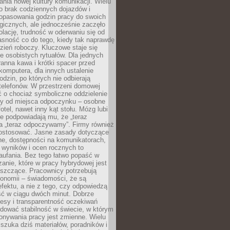
nia nowej kultury komunikacji. Wielu
ło brak codziennych dojazdów i
opasowania godzin pracy do swoich
gicznych, ale jednocześnie zaczęło
lację, trudność w oderwaniu się od
jasność co do tego, kiedy tak naprawdę
zień roboczy. Kluczowe staje się
 osobistych rytuałów. Dla jednych
ranna kawa i krótki spacer przed
omputera, dla innych ustalenie
dzin, po których nie odbierają
telefonów. W przestrzeni domowej
 o chociaż symboliczne oddzielenie
cy od miejsca odpoczynku – osobne
fotel, nawet inny kąt stołu. Mózg lubi
re podpowiadają mu, że „teraz
a „teraz odpoczywamy”. Firmy również
ostosować. Jasne zasady dotyczące
ne, dostępności na komunikatorach,
 wyników i ocen rocznych to
aufania. Bez tego łatwo popaść w
anie, które w pracy hybrydowej jest
iszczące. Pracownicy potrzebują
tonomii – świadomości, że są
 efektu, a nie z tego, czy odpowiedzą
ć w ciągu dwóch minut. Dobrze
esy i transparentność oczekiwań
dować stabilność w świecie, w którym
onywania pracy jest zmienne. Wielu
 szuka dziś materiałów, poradników i