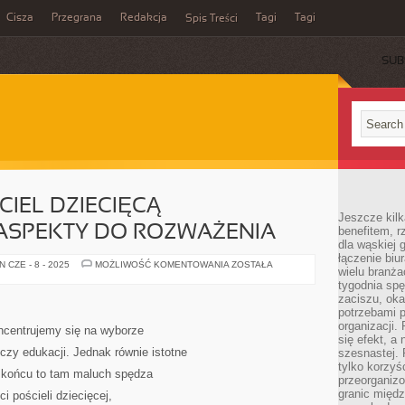
Cisza
Przegrana
Redakcja
Tagi
Tagi
Spis Treści
SUB
IEL DZIECIĘCĄ –
Jeszcze kilk
 ASPEKTY DO ROZWAŻENIA
benefitem, 
dla wąskiej 
łączenie biu
WYBIERAJĄC
 CZE - 8 - 2025
MOŻLIWOŚĆ KOMENTOWANIA
ZOSTAŁA
wielu branż
POŚCIEL
DZIECIĘCĄ
tygodnia sp
–
zaciszu, ok
NAJWAŻNIEJSZE
potrzebami 
ASPEKTY
DO
organizacji.
ncentrujemy się na wyborze
ROZWAŻENIA
się efekt, a
zy edukacji. Jednak równie istotne
szesnastej. 
tylko korzyś
 W końcu to tam maluch spędza
przeorganizo
granic międ
i pościeli dziecięcej,