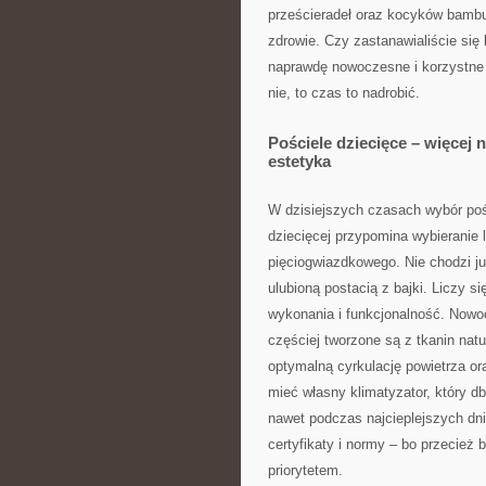
prześcieradeł oraz kocyków bambu
zdrowie. Czy zastanawialiście się 
naprawdę nowoczesne i korzystne d
nie, to czas to nadrobić.
Pościele dziecięce – więcej n
estetyka
W dzisiejszych czasach wybór poś
dziecięcej przypomina wybieranie
pięciogwiazdkowego. Nie chodzi ju
ulubioną postacią z bajki. Liczy si
wykonania i funkcjonalność. Nowo
częściej tworzone są z tkanin natu
optymalną cyrkulację powietrza or
mieć własny klimatyzator, który d
nawet podczas najcieplejszych dn
certyfikaty i normy – bo przecież
priorytetem.