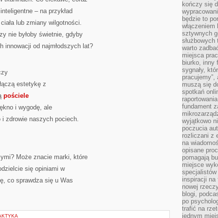
kończy się d
inteligentne – na przykład
wypracowanie
będzie to po
ciała lub zmiany wilgotności.
włączeniem k
sztywnych go
czy nie byłoby świetnie, gdyby
służbowych 
ch innowacji od najmłodszych lat?
warto zadbać
miejsca pra
biurko, inny 
sygnały, któ
czy
pracujemy”, 
 łączą estetykę z
muszą się d
spotkań onli
są
pościele
raportowania
fundament z
iękno i wygodę, ale
mikrozarządz
i zdrowie naszych pociech.
wyjątkowo n
poczucia au
rozliczani z
na wiadomoś
opisane proc
ymi? Może znacie marki, które
pomagają bu
miejsce wyk
dzielcie się opiniami w
specjalistów
inspiracji na
ę, co sprawdza się u Was
nowej rzeczy
blogi, podca
po psycholog
trafić na rze
jednym miej
LAKTYKA