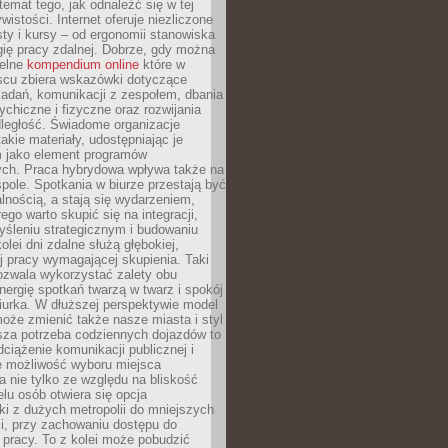
 temat tego, jak odnaleźć się w tej
wistości. Internet oferuje niezliczone
sty i kursy – od ergonomii stanowiska
ię pracy zdalnej. Dobrze, gdy można
telne
kompendium online
które w
scu zbiera wskazówki dotyczące
zadań, komunikacji z zespołem, dbania
ychiczne i fizyczne oraz rozwijania
dległość. Świadome organizacje
takie materiały, udostępniając je
 jako element programów
ych. Praca hybrydowa wpływa także na
spole. Spotkania w biurze przestają być
lnością, a stają się wydarzeniem,
ego warto skupić się na integracji,
śleniu strategicznym i budowaniu
olei dni zdalne służą głębokiej,
j pracy wymagającej skupienia. Taki
pozwala wykorzystać zalety obu
nergię spotkań twarzą w twarz i spokój
urka. W dłuższej perspektywie model
oże zmienić także nasze miasta i styl
sza potrzeba codziennych dojazdów to
ciążenie komunikacji publicznej i
że możliwość wyboru miejsca
 nie tylko ze względu na bliskość
elu osób otwiera się opcja
i z dużych metropolii do mniejszych
i, przy zachowaniu dostępu do
j pracy. To z kolei może pobudzić