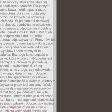
zień roboczy. Kluczowe staje się
 osobistych rytuałów. Dla jednych
ranna kawa i krótki spacer przed
omputera, dla innych ustalenie
dzin, po których nie odbierają
telefonów. W przestrzeni domowej
 o chociaż symboliczne oddzielenie
cy od miejsca odpoczynku – osobne
fotel, nawet inny kąt stołu. Mózg lubi
re podpowiadają mu, że „teraz
a „teraz odpoczywamy”. Firmy również
ostosować. Jasne zasady dotyczące
ne, dostępności na komunikatorach,
 wyników i ocen rocznych to
aufania. Bez tego łatwo popaść w
anie, które w pracy hybrydowej jest
iszczące. Pracownicy potrzebują
tonomii – świadomości, że są
 efektu, a nie z tego, czy odpowiedzą
ć w ciągu dwóch minut. Dobrze
esy i transparentność oczekiwań
dować stabilność w świecie, w którym
onywania pracy jest zmienne. Wielu
 szuka dziś materiałów, poradników i
 temat tego, jak odnaleźć się w tej
wistości. Internet oferuje niezliczone
sty i kursy – od ergonomii stanowiska
ię pracy zdalnej. Dobrze, gdy można
telne
kompendium online
które w
scu zbiera wskazówki dotyczące