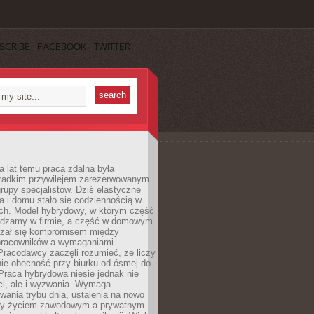
SCRIBE
FACEBOOK
TWITTER
a lat temu praca zdalna była
rzadkim przywilejem zarezerwowanym
grupy specjalistów. Dziś elastyczne
ra i domu stało się codziennością w
ach. Model hybrydowy, w którym część
ędzamy w firmie, a część w domowym
azał się kompromisem między
pracowników a wymaganiami
 Pracodawcy zaczęli rozumieć, że liczy
 nie obecność przy biurku od ósmej do
Praca hybrydowa niesie jednak nie
ci, ale i wyzwania. Wymaga
wania trybu dnia, ustalenia na nowo
zy życiem zawodowym a prywatnym