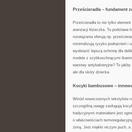
Prześcieradła – fundament 
Prześcieradła to nie tylko element
aranżacji łóżeczka. To podstawa 
rozwiązania oferują np. prześciera
minimalizują ryzyko podrażnień i 
wyobrazić lepszą ochronę dla deli
modele z szybkoschnącymi tkanin
warstwy antybakteryjne? To jakby
ale dla skóry dziecka.
Kocyki bambusowe – innowa
Wśród nowoczesnych tekstyliów n
szczególną uwagę zasługują kocy
tradycyjnymi materiałami jest ogr
o właściwościach termoregulacyjny
zimą. Jest miękki niczym puch, a 