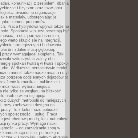
zadań, komunikacji z zespołem, dbania
ychiczne i fizyczne oraz rozwijania
dległość. Świadome organizacje
takie materiały, udostępniając je
 jako element programów
ych. Praca hybrydowa wpływa także na
spole. Spotkania w biurze przestają być
lnością, a stają się wydarzeniem,
ego warto skupić się na integracji,
śleniu strategicznym i budowaniu
olei dni zdalne służą głębokiej,
j pracy wymagającej skupienia. Taki
pozwala wykorzystać zalety obu
nergię spotkań twarzą w twarz i spokój
urka. W dłuższej perspektywie model
oże zmienić także nasze miasta i styl
sza potrzeba codziennych dojazdów to
ciążenie komunikacji publicznej i
że możliwość wyboru miejsca
 nie tylko ze względu na bliskość
elu osób otwiera się opcja
i z dużych metropolii do mniejszych
i, przy zachowaniu dostępu do
j pracy. To z kolei może pobudzić
nych społeczności i usług. Praca
e jest chwilową modą, lecz naturalnym
ucji rynku pracy. Wymaga nauki
jętności – od zarządzania sobą w
z komunikację online, po troskę o
chiczne w środowisku pełnym ekranów.