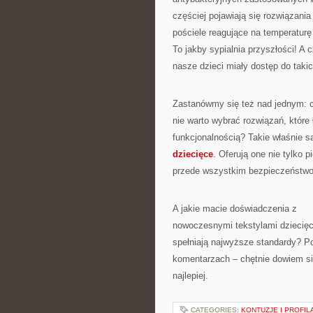
częściej pojawiają się rozwiązania 
pościele reagujące na temperaturę 
To jakby sypialnia przyszłości! A 
nasze dzieci miały dostęp do taki
Zastanówmy się też nad jednym: 
nie warto wybrać rozwiązań, które
funkcjonalnością? Takie właśnie 
dziecięce
. Oferują one nie tylko p
przede wszystkim bezpieczeństwo 
A jakie macie doświadczenia z
nowoczesnymi tekstylami dziecięc
spełniają najwyższe standardy? Po
komentarzach – chętnie dowiem si
najlepiej.
CATEGORIES:
KONTUZJE I PROFI