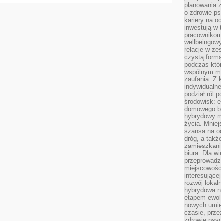
planowania 
o zdrowie ps
kariery na o
inwestują w 
pracownikom
wellbeingow
relacje w ze
czystą forma
podczas któr
wspólnym my
zaufania. Z k
indywidualne
podział ról 
środowisk: e
domowego bi
hybrydowy m
życia. Mniej
szansa na od
dróg, a tak
zamieszkania
biura. Dla wi
przeprowadzk
miejscowośc
interesujące
rozwój lokal
hybrydowa ni
etapem ewol
nowych umie
czasie, prze
zdrowie psy