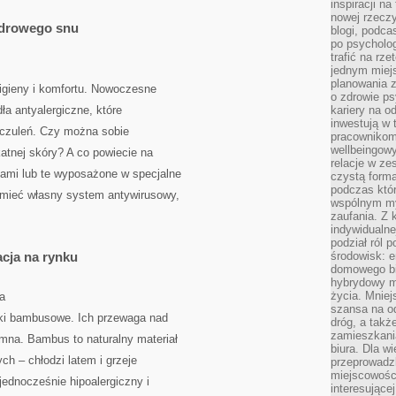
inspiracji na
nowej rzeczy
zdrowego snu
blogi, podca
po psycholog
trafić na rze
jednym miej
planowania 
higieny i komfortu. Nowoczesne
o zdrowie ps
dła antyalergiczne, które
kariery na o
inwestują w 
uczuleń. Czy można sobie
pracownikom
wellbeingow
katnej skóry? A co powiecie na
relacje w ze
ami lub te wyposażone w specjalne
czystą forma
podczas któr
 mieć własny system antywirusowy,
wspólnym my
zaufania. Z k
indywidualne
podział ról 
cja na rynku
środowisk: e
domowego bi
hybrydowy m
życia. Mniej
a
szansa na od
ki bambusowe. Ich przewaga nad
dróg, a tak
zamieszkania
omna. Bambus to naturalny materiał
biura. Dla wi
ch – chłodzi latem i grzeje
przeprowadzk
miejscowośc
jednocześnie hipoalergiczny i
interesujące