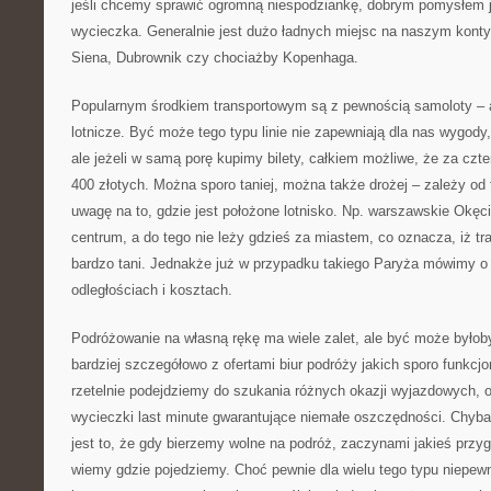
jeśli chcemy sprawić ogromną niespodziankę, dobrym pomysłem 
wycieczka. Generalnie jest dużo ładnych miejsc na naszym konty
Siena, Dubrownik czy chociażby Kopenhaga.
Popularnym środkiem transportowym są z pewnością samoloty – a k
lotnicze. Być może tego typu linie nie zapewniają dla nas wygod
ale jeżeli w samą porę kupimy bilety, całkiem możliwe, że za czte
400 złotych. Można sporo taniej, można także drożej – zależy od
uwagę na to, gdzie jest położone lotnisko. Np. warszawskie Okęci
centrum, a do tego nie leży gdzieś za miastem, co oznacza, iż tran
bardzo tani. Jednakże już w przypadku takiego Paryża mówimy o
odległościach i kosztach.
Podróżowanie na własną rękę ma wiele zalet, ale być może byłob
bardziej szczegółowo z ofertami biur podróży jakich sporo funkcjo
rzetelnie podejdziemy do szukania różnych okazji wyjazdowych,
wycieczki last minute gwarantujące niemałe oszczędności. Chyba
jest to, że gdy bierzemy wolne na podróż, zaczynami jakieś przy
wiemy gdzie pojedziemy. Choć pewnie dla wielu tego typu niepewn