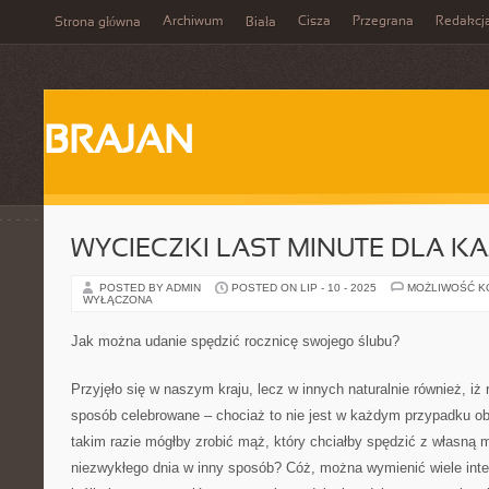
Archiwum
Cisza
Przegrana
Redakcj
Strona główna
Biała
BRAJAN
WYCIECZKI LAST MINUTE DLA K
POSTED BY ADMIN
POSTED ON LIP - 10 - 2025
MOŻLIWOŚĆ 
WYŁĄCZONA
Jak można udanie spędzić rocznicę swojego ślubu?
Przyjęło się w naszym kraju, lecz w innych naturalnie również, iż
sposób celebrowane – chociaż to nie jest w każdym przypadku o
takim razie mógłby zrobić mąż, który chciałby spędzić z własną 
niezwykłego dnia w inny sposób? Cóż, można wymienić wiele inter