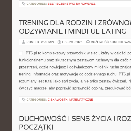
CATEGORIES:
BEZPIECZEŃSTWO NA ROWERZE
TRENING DLA RODZIN I ZRÓWN
ODŻYWIANIE I MINDFUL EATING
POSTED BY ADMIN
LIS - 29 - 2025
MOŻLIWOŚĆ KOMENTOWAN
PT6.pl to kompleksowy przewodnik w sieci, który w całości po
funkcjonalnemu oraz skutecznym zestawom ruchowym dla osób 
przestrzeń, gdzie nowicjusz i doświadczony miłośnik ruchu znaj
trening, informacje oraz motywację do codziennego ruchu. PT6.pl 
rozumiany jest tutaj jako styl życia, a nie tylko zestaw ćwiczeń. 
ćwiczyć mądrze, aby poprawić sprawność ogólną, zredukować ból
CATEGORIES:
CIEKAWOSTKI MATEMATYCZNE
DUCHOWOŚĆ I SENS ŻYCIA I RO
POCZĄTKI