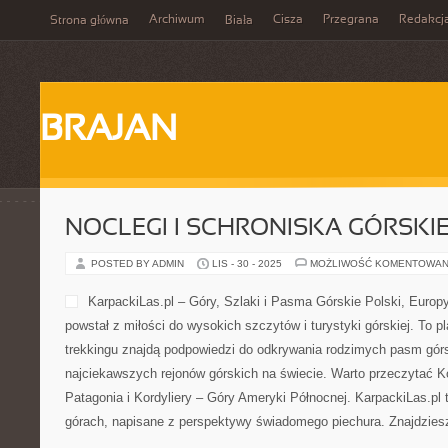
Archiwum
Cisza
Przegrana
Redakcj
Strona główna
Biała
BRAJAN
NOCLEGI I SCHRONISKA GÓRSKI
POSTED BY ADMIN
LIS - 30 - 2025
MOŻLIWOŚĆ KOMENTOWAN
KarpackiLas.pl – Góry, Szlaki i Pasma Górskie Polski, Europy 
powstał z miłości do wysokich szczytów i turystyki górskiej. To p
trekkingu znajdą podpowiedzi do odkrywania rodzimych pasm górs
najciekawszych rejonów górskich na świecie. Warto przeczytać K
Patagonia i Kordyliery – Góry Ameryki Północnej. KarpackiLas.pl 
górach, napisane z perspektywy świadomego piechura. Znajdzies