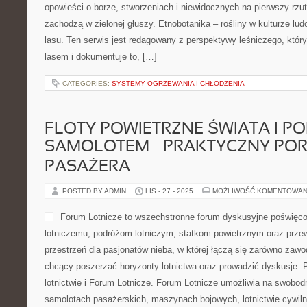
opowieści o borze, stworzeniach i niewidocznych na pierwszy rzu
zachodzą w zielonej głuszy. Etnobotanika – rośliny w kulturze lud
lasu. Ten serwis jest redagowany z perspektywy leśniczego, któr
lasem i dokumentuje to, […]
CATEGORIES:
SYSTEMY OGRZEWANIA I CHŁODZENIA
FLOTY POWIETRZNE ŚWIATA I P
SAMOLOTEM – PRAKTYCZNY PO
PASAŻERA
POSTED BY ADMIN
LIS - 27 - 2025
MOŻLIWOŚĆ KOMENTOWAN
Forum Lotnicze to wszechstronne forum dyskusyjne poświęco
lotniczemu, podróżom lotniczym, statkom powietrznym oraz prze
przestrzeń dla pasjonatów nieba, w której łączą się zarówno zawod
chcący poszerzać horyzonty lotnictwa oraz prowadzić dyskusje. 
lotnictwie i Forum Lotnicze. Forum Lotnicze umożliwia na swobod
samolotach pasażerskich, maszynach bojowych, lotnictwie cywiln