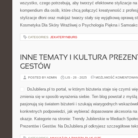
wszystko, czego potrzebują, aby tworzyć efektowne stylizacje na 
kompendium dla osób, które chcą połączyć kreatywność z profesj
stylizacje dłoni oraz makijaż twarzy stały się wyjątkową oprawą s
Kosmetyka Dla Skóry Wrażliwej o Psychologia Piękna i Samoakce
CATEGORIES:
JEKATERYNBURG
INNE TEMATY I KULTURA PREZEN
GESTÓW
POSTED BY ADMIN
LIS - 26 - 2025
MOŻLIWOŚĆ KOMENTOWAN
DoJubilera.pl to portal, w którym biżuteria staje się czymś wi
zmienia się w sposób wyrażenia siebie. Ten blog powstał z myślą 
pasjonują się światem biżuterii i szukają wiarygodnych wskazówe
konkretnych podpowiedzi, jak wybierać dopasowane akcesoria na 
okazje. Kategorie na stronie: Trendy Jubilerskie w Mediach Społe
Prezentów i Gestów. Na DoJubilera.pl odkryjesz szczegółowe tek