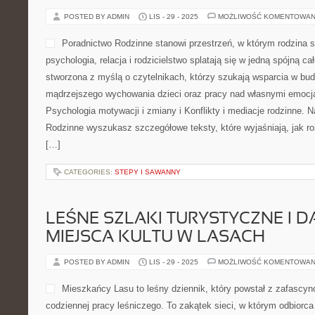
POSTED BY ADMIN
LIS - 29 - 2025
MOŻLIWOŚĆ KOMENTOWAN
Poradnictwo Rodzinne stanowi przestrzeń, w którym rodzina s
psychologia, relacja i rodzicielstwo splatają się w jedną spójną ca
stworzona z myślą o czytelnikach, którzy szukają wsparcia w budo
mądrzejszego wychowania dzieci oraz pracy nad własnymi emocja
Psychologia motywacji i zmiany i Konflikty i mediacje rodzinne. N
Rodzinne wyszukasz szczegółowe teksty, które wyjaśniają, jak roz
[…]
CATEGORIES:
STEPY I SAWANNY
LEŚNE SZLAKI TURYSTYCZNE I D
MIEJSCA KULTU W LASACH
POSTED BY ADMIN
LIS - 29 - 2025
MOŻLIWOŚĆ KOMENTOWAN
Mieszkańcy Lasu to leśny dziennik, który powstał z zafascyno
codziennej pracy leśniczego. To zakątek sieci, w którym odbiorc