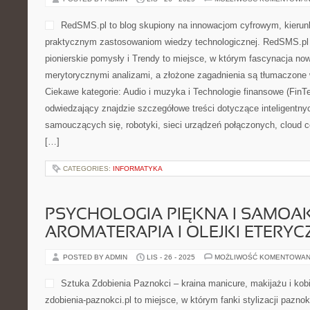
RedSMS.pl to blog skupiony na innowacjom cyfrowym, kierunk
praktycznym zastosowaniom wiedzy technologicznej. RedSMS.pl 
pionierskie pomysły i Trendy to miejsce, w którym fascynacja now
merytorycznymi analizami, a złożone zagadnienia są tłumaczone
Ciekawe kategorie: Audio i muzyka i Technologie finansowe (Fin
odwiedzający znajdzie szczegółowe treści dotyczące inteligentn
samouczących się, robotyki, sieci urządzeń połączonych, cloud 
[…]
CATEGORIES:
INFORMATYKA
PSYCHOLOGIA PIĘKNA I SAMOAK
AROMATERAPIA I OLEJKI ETERYC
POSTED BY ADMIN
LIS - 26 - 2025
MOŻLIWOŚĆ KOMENTOWAN
Sztuka Zdobienia Paznokci – kraina manicure, makijażu i ko
zdobienia-paznokci.pl to miejsce, w którym fanki stylizacji pazno