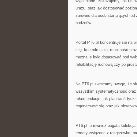
wyjaśnione. Pokazujemy, jak usta
urazu, oraz jak dostosować poziom
zarówno dla osób startujących od z
bodźców.
Portal PT6.pl koncentruje się na 
siłę, kontrolę ciała, mobilność or
można je było dopasować pod wybra
rehabilitację ruchową czy po prost
Na PT6.pl zwracamy uwagę, że skut
wszystkim systematyczność oraz d
rekomendacje, jak planować tydzie
regenerować się oraz jak obserw
PT6.pl to również bogata kolekcja
tematy związane z rozgrzewką, pr