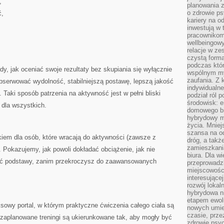
,
planowania 
o zdrowie ps
ć,
kariery na o
inwestują w 
pracownikom
wellbeingow
relacje w ze
czystą forma
podczas któr
dy, jak oceniać swoje rezultaty bez skupiania się wyłącznie
wspólnym my
zaufania. Z k
serwować wydolność, stabilniejszą postawę, lepszą jakość
indywidualne
Taki sposób patrzenia na aktywność jest w pełni bliski
podział ról 
środowisk: e
y dla wszystkich.
domowego bi
hybrydowy m
życia. Mniej
szansa na od
iem dla osób, które wracają do aktywności (zawsze z
dróg, a tak
zamieszkania
Pokazujemy, jak powoli dokładać obciążenie, jak nie
biura. Dla wi
ać podstawy, zanim przekroczysz do zaawansowanych
przeprowadzk
miejscowośc
interesujące
rozwój lokal
hybrydowa ni
etapem ewol
owy portal, w którym praktyczne ćwiczenia całego ciała są
nowych umie
czasie, prze
 zaplanowane treningi są ukierunkowane tak, aby mogły być
zdrowie psy