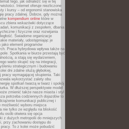
 temat tego, jak odnaleźć się w tej
wistości. Internet oferuje niezliczone
sty i kursy – od ergonomii stanowiska
ię pracy zdalnej. Dobrze, gdy można
telne
kompendium online
które w
scu zbiera wskazówki dotyczące
zadań, komunikacji z zespołem, dbania
ychiczne i fizyczne oraz rozwijania
dległość. Świadome organizacje
takie materiały, udostępniając je
 jako element programów
ych. Praca hybrydowa wpływa także na
spole. Spotkania w biurze przestają być
lnością, a stają się wydarzeniem,
ego warto skupić się na integracji,
śleniu strategicznym i budowaniu
olei dni zdalne służą głębokiej,
j pracy wymagającej skupienia. Taki
pozwala wykorzystać zalety obu
nergię spotkań twarzą w twarz i spokój
urka. W dłuższej perspektywie model
oże zmienić także nasze miasta i styl
sza potrzeba codziennych dojazdów to
ciążenie komunikacji publicznej i
że możliwość wyboru miejsca
 nie tylko ze względu na bliskość
elu osób otwiera się opcja
i z dużych metropolii do mniejszych
i, przy zachowaniu dostępu do
j pracy. To z kolei może pobudzić