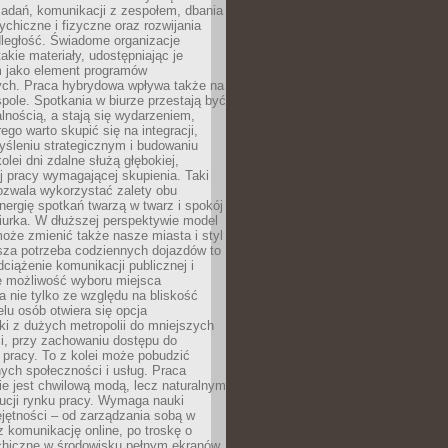
zadań, komunikacji z zespołem, dbania
ychiczne i fizyczne oraz rozwijania
dległość. Świadome organizacje
takie materiały, udostępniając je
 jako element programów
ych. Praca hybrydowa wpływa także na
spole. Spotkania w biurze przestają być
lnością, a stają się wydarzeniem,
ego warto skupić się na integracji,
śleniu strategicznym i budowaniu
olei dni zdalne służą głębokiej,
j pracy wymagającej skupienia. Taki
pozwala wykorzystać zalety obu
nergię spotkań twarzą w twarz i spokój
urka. W dłuższej perspektywie model
oże zmienić także nasze miasta i styl
sza potrzeba codziennych dojazdów to
ciążenie komunikacji publicznej i
że możliwość wyboru miejsca
 nie tylko ze względu na bliskość
elu osób otwiera się opcja
i z dużych metropolii do mniejszych
i, przy zachowaniu dostępu do
j pracy. To z kolei może pobudzić
nych społeczności i usług. Praca
e jest chwilową modą, lecz naturalnym
ucji rynku pracy. Wymaga nauki
jętności – od zarządzania sobą w
z komunikację online, po troskę o
chiczne w środowisku pełnym ekranów.