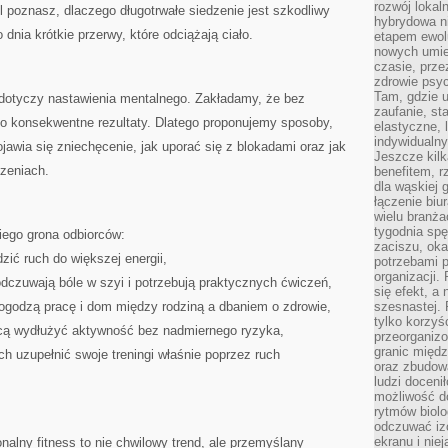
rozwój lokal
l poznasz, dlaczego długotrwałe siedzenie jest szkodliwy
hybrydowa ni
 dnia krótkie przerwy, które odciążają ciało.
etapem ewol
nowych umie
czasie, prze
zdrowie psy
Tam, gdzie 
dotyczy nastawienia mentalnego. Zakładamy, że bez
zaufanie, st
 o konsekwentne rezultaty. Dlatego proponujemy sposoby,
elastyczne, 
indywidualn
jawia się zniechęcenie, jak uporać się z blokadami oraz jak
Jeszcze kilk
zeniach.
benefitem, 
dla wąskiej 
łączenie biu
wielu branż
tygodnia sp
iego grona odbiorców:
zaciszu, ok
zić ruch do większej energii,
potrzebami 
organizacji.
dczuwają bóle w szyi i potrzebują praktycznych ćwiczeń,
się efekt, a
pogodzą pracę i dom między rodziną a dbaniem o zdrowie,
szesnastej. 
tylko korzyś
hcą wydłużyć aktywność bez nadmiernego ryzyka,
przeorganizo
granic międ
 uzupełnić swoje treningi właśnie poprzez ruch
oraz zbudowa
ludzi doceni
możliwość d
rytmów biolo
odczuwać izo
ekranu i nie
nalny fitness to nie chwilowy trend, ale przemyślany