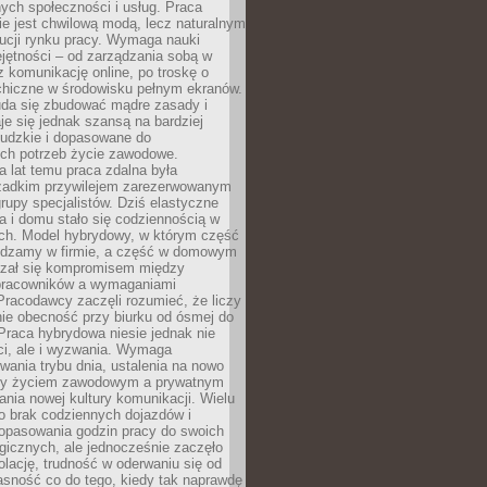
nych społeczności i usług. Praca
e jest chwilową modą, lecz naturalnym
ucji rynku pracy. Wymaga nauki
jętności – od zarządzania sobą w
z komunikację online, po troskę o
chiczne w środowisku pełnym ekranów.
uda się zbudować mądre zasady i
aje się jednak szansą na bardziej
ludzkie i dopasowane do
ych potrzeb życie zawodowe.
a lat temu praca zdalna była
rzadkim przywilejem zarezerwowanym
grupy specjalistów. Dziś elastyczne
ra i domu stało się codziennością w
ach. Model hybrydowy, w którym część
ędzamy w firmie, a część w domowym
azał się kompromisem między
pracowników a wymaganiami
 Pracodawcy zaczęli rozumieć, że liczy
 nie obecność przy biurku od ósmej do
Praca hybrydowa niesie jednak nie
ci, ale i wyzwania. Wymaga
wania trybu dnia, ustalenia na nowo
zy życiem zawodowym a prywatnym
nia nowej kultury komunikacji. Wielu
ło brak codziennych dojazdów i
opasowania godzin pracy do swoich
gicznych, ale jednocześnie zaczęło
lację, trudność w oderwaniu się od
jasność co do tego, kiedy tak naprawdę