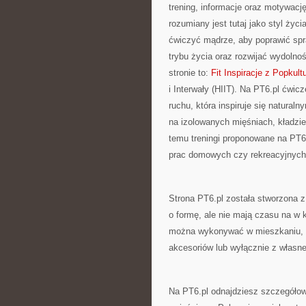
trening, informacje oraz motywacj
rozumiany jest tutaj jako styl życ
ćwiczyć mądrze, aby poprawić spr
trybu życia oraz rozwijać wydoln
stronie to:
Fit Inspiracje z Popkult
i Interwały (HIIT). Na PT6.pl ćwic
ruchu, która inspiruje się natura
na izolowanych mięśniach, kładzie
temu treningi proponowane na PT6
prac domowych czy rekreacyjnych
Strona PT6.pl została stworzona 
o formę, ale nie mają czasu na w 
można wykonywać w mieszkaniu, n
akcesoriów lub wyłącznie z własne
Na PT6.pl odnajdziesz szczegółow