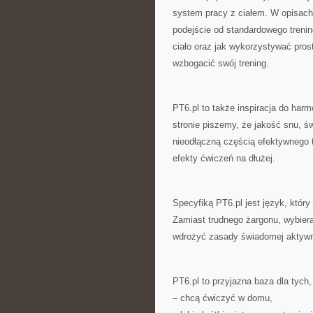
system pracy z ciałem. W opisach
podejście od standardowego trenin
ciało oraz jak wykorzystywać prost
wzbogacić swój trening.
PT6.pl to także inspiracja do har
stronie piszemy, że jakość snu, 
nieodłączną częścią efektywnego t
efekty ćwiczeń na dłużej.
Specyfiką PT6.pl jest język, który
Zamiast trudnego żargonu, wybiera
wdrożyć zasady świadomej aktywn
PT6.pl to przyjazna baza dla tych,
– chcą ćwiczyć w domu,