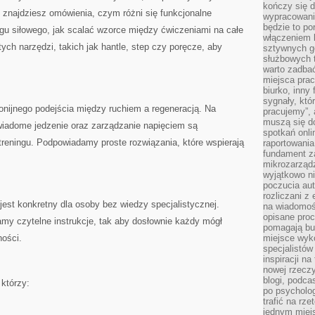
kończy się d
 znajdziesz omówienia, czym różni się funkcjonalne
wypracowanie
będzie to po
gu siłowego, jak scalać wzorce między ćwiczeniami na całe
włączeniem k
ych narzędzi, takich jak hantle, step czy poręcze, aby
sztywnych go
służbowych 
warto zadbać
miejsca pra
biurko, inny 
sygnały, któ
monijnego podejścia między ruchiem a regeneracją. Na
pracujemy”, 
muszą się d
świadome jedzenie oraz zarządzanie napięciem są
spotkań onli
reningu. Podpowiadamy proste rozwiązania, które wspierają
raportowania
fundament z
mikrozarządz
wyjątkowo n
poczucia au
rozliczani z
 jest konkretny dla osoby bez wiedzy specjalistycznej.
na wiadomoś
opisane proc
my czytelne instrukcje, tak aby dosłownie każdy mógł
pomagają bu
ości.
miejsce wyk
specjalistów
inspiracji na
nowej rzeczy
blogi, podca
 którzy:
po psycholog
trafić na rze
jednym miej