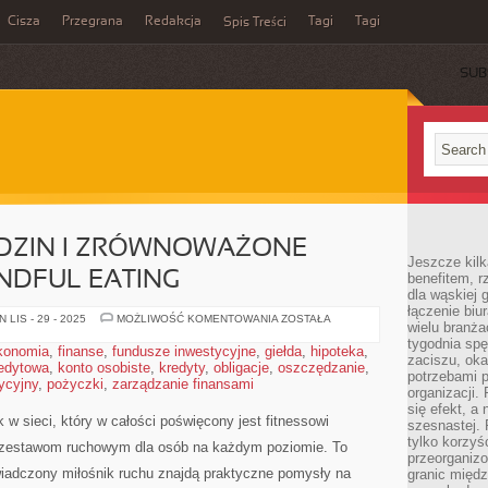
Cisza
Przegrana
Redakcja
Tagi
Tagi
Spis Treści
SUB
ODZIN I ZRÓWNOWAŻONE
Jeszcze kilk
INDFUL EATING
benefitem, 
dla wąskiej 
łączenie biu
TRENING
LIS - 29 - 2025
MOŻLIWOŚĆ KOMENTOWANIA
ZOSTAŁA
wielu branż
DLA
RODZIN
tygodnia sp
konomia
,
finanse
,
fundusze inwestycyjne
,
giełda
,
hipoteka
,
I
zaciszu, ok
redytowa
,
konto osobiste
,
kredyty
,
obligacje
,
oszczędzanie
ZRÓWNOWAŻONE
,
potrzebami 
ODŻYWIANIE
tycyjny
,
pożyczki
,
zarządzanie finansami
I
organizacji.
MINDFUL
się efekt, a
EATING
w sieci, który w całości poświęcony jest fitnessowi
szesnastej. 
tylko korzyś
 zestawom ruchowym dla osób na każdym poziomie. To
przeorganizo
wiadczony miłośnik ruchu znajdą praktyczne pomysły na
granic międ