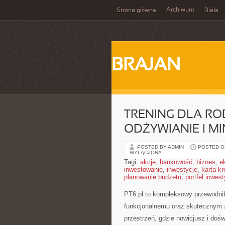
Archiwum
Strona główna
Biała
BRAJAN
TRENING DLA R
ODŻYWIANIE I M
POSTED BY ADMIN
POSTED ON 
WYŁĄCZONA
Tagi:
akcje
,
bankowość
,
biznes
,
e
inwestowanie
,
inwestycje
,
karta k
planowanie budżetu
,
portfel inwes
PT6.pl to kompleksowy przewodnik 
funkcjonalnemu oraz skutecznym
przestrzeń, gdzie nowicjusz i doś