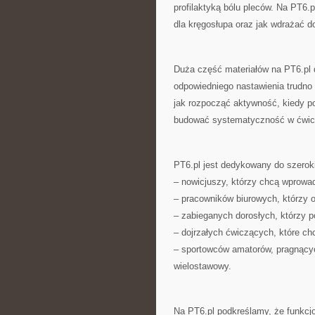
profilaktyką bólu pleców. Na PT6.p
dla kręgosłupa oraz jak wdrażać do
Duża część materiałów na PT6.pl 
odpowiedniego nastawienia trudno
jak rozpocząć aktywność, kiedy po
budować systematyczność w ćwic
PT6.pl jest dedykowany do szerok
– nowicjuszy, którzy chcą wprowad
– pracowników biurowych, którzy o
– zabieganych dorosłych, którzy 
– dojrzałych ćwiczących, które c
– sportowców amatorów, pragnących
wielostawowy.
Na PT6.pl podkreślamy, że funkcjo