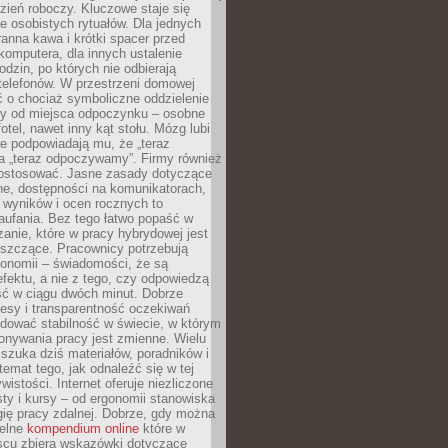
zień roboczy. Kluczowe staje się
 osobistych rytuałów. Dla jednych
ranna kawa i krótki spacer przed
omputera, dla innych ustalenie
dzin, po których nie odbierają
telefonów. W przestrzeni domowej
 o chociaż symboliczne oddzielenie
cy od miejsca odpoczynku – osobne
fotel, nawet inny kąt stołu. Mózg lubi
re podpowiadają mu, że „teraz
a „teraz odpoczywamy”. Firmy również
ostosować. Jasne zasady dotyczące
ne, dostępności na komunikatorach,
 wyników i ocen rocznych to
aufania. Bez tego łatwo popaść w
anie, które w pracy hybrydowej jest
iszczące. Pracownicy potrzebują
tonomii – świadomości, że są
 efektu, a nie z tego, czy odpowiedzą
ć w ciągu dwóch minut. Dobrze
esy i transparentność oczekiwań
dować stabilność w świecie, w którym
onywania pracy jest zmienne. Wielu
 szuka dziś materiałów, poradników i
 temat tego, jak odnaleźć się w tej
wistości. Internet oferuje niezliczone
sty i kursy – od ergonomii stanowiska
ię pracy zdalnej. Dobrze, gdy można
telne
kompendium online
które w
scu zbiera wskazówki dotyczące