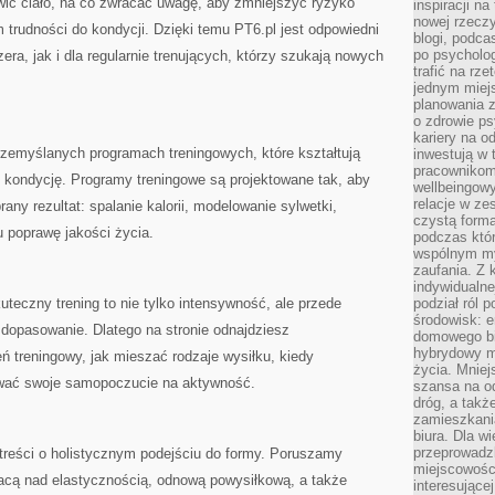
wić ciało, na co zwracać uwagę, aby zmniejszyć ryzyko
inspiracji na
nowej rzeczy
 trudności do kondycji. Dzięki temu PT6.pl jest odpowiedni
blogi, podca
po psycholog
era, jak i dla regularnie trenujących, którzy szukają nowych
trafić na rze
jednym miej
planowania 
o zdrowie ps
kariery na o
przemyślanych programach treningowych, które kształtują
inwestują w 
pracownikom
az kondycję. Programy treningowe są projektowane tak, aby
wellbeingow
relacje w ze
ny rezultat: spalanie kalorii, modelowanie sylwetki,
czystą forma
u poprawę jakości życia.
podczas któr
wspólnym my
zaufania. Z k
indywidualne
eczny trening to nie tylko intensywność, ale przede
podział ról 
środowisk: e
opasowanie. Dlatego na stronie odnajdziesz
domowego bi
hybrydowy m
ń treningowy, jak mieszać rodzaje wysiłku, kiedy
życia. Mniej
ować swoje samopoczucie na aktywność.
szansa na od
dróg, a tak
zamieszkania
biura. Dla wi
przeprowadzk
 treści o holistycznym podejściu do formy. Poruszamy
miejscowośc
acą nad elastycznością, odnową powysiłkową, a także
interesujące