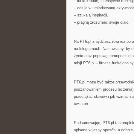
– lubią krótkie, intensywne treningi
– celują w umiarkowaną aktywnoś
– szukają inspiracji,
– pragną zrozumieć swoje ciało.
Na PT6.pl znajdziesz również pora
na kilogramach. Namawiamy, by ob
życia oraz poprawę samopoczucia. 
misji PT6.pl – fitness funkcjonaln
PT6.pl może być także przewodnik
poszanowaniem procesu leczenia). 
przeciążać stawów i jak wzmacni
ćwiczeń.
Podsumowując, PT6.pl to kompleks
opisane w jasny sposób, a dobrze