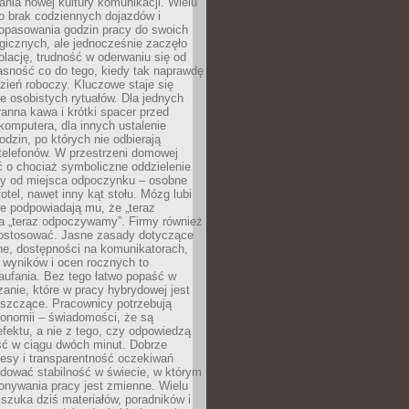
nia nowej kultury komunikacji. Wielu
ło brak codziennych dojazdów i
opasowania godzin pracy do swoich
gicznych, ale jednocześnie zaczęło
lację, trudność w oderwaniu się od
jasność co do tego, kiedy tak naprawdę
zień roboczy. Kluczowe staje się
 osobistych rytuałów. Dla jednych
ranna kawa i krótki spacer przed
omputera, dla innych ustalenie
dzin, po których nie odbierają
telefonów. W przestrzeni domowej
 o chociaż symboliczne oddzielenie
cy od miejsca odpoczynku – osobne
fotel, nawet inny kąt stołu. Mózg lubi
re podpowiadają mu, że „teraz
a „teraz odpoczywamy”. Firmy również
ostosować. Jasne zasady dotyczące
ne, dostępności na komunikatorach,
 wyników i ocen rocznych to
aufania. Bez tego łatwo popaść w
anie, które w pracy hybrydowej jest
iszczące. Pracownicy potrzebują
tonomii – świadomości, że są
 efektu, a nie z tego, czy odpowiedzą
ć w ciągu dwóch minut. Dobrze
esy i transparentność oczekiwań
dować stabilność w świecie, w którym
onywania pracy jest zmienne. Wielu
 szuka dziś materiałów, poradników i