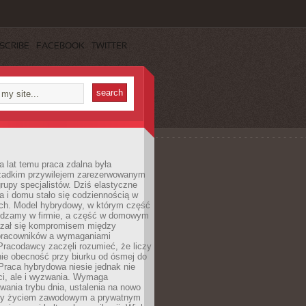
SCRIBE
FACEBOOK
TWITTER
a lat temu praca zdalna była
rzadkim przywilejem zarezerwowanym
grupy specjalistów. Dziś elastyczne
ra i domu stało się codziennością w
ach. Model hybrydowy, w którym część
ędzamy w firmie, a część w domowym
azał się kompromisem między
pracowników a wymaganiami
 Pracodawcy zaczęli rozumieć, że liczy
 nie obecność przy biurku od ósmej do
Praca hybrydowa niesie jednak nie
ci, ale i wyzwania. Wymaga
wania trybu dnia, ustalenia na nowo
zy życiem zawodowym a prywatnym