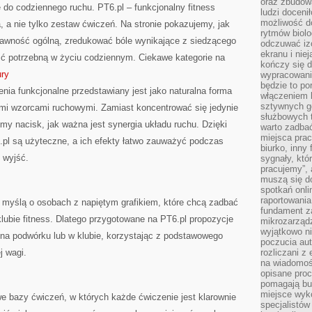
oraz zbudowa
ę do codziennego ruchu. PT6.pl – funkcjonalny fitness
ludzi doceni
możliwość d
ia, a nie tylko zestaw ćwiczeń. Na stronie pokazujemy, jak
rytmów biolo
awność ogólną, zredukować bóle wynikające z siedzącego
odczuwać izo
ekranu i nie
ość potrzebną w życiu codziennym. Ciekawe kategorie na
kończy się d
ury
wypracowanie
będzie to po
zenia funkcjonalne przedstawiany jest jako naturalna forma
włączeniem k
sztywnych go
lnymi wzorcami ruchowymi. Zamiast koncentrować się jedynie
służbowych 
my nacisk, jak ważna jest synergia układu ruchu. Dzięki
warto zadbać
miejsca pra
.pl są użyteczne, a ich efekty łatwo zauważyć podczas
biurko, inny 
 wyjść.
sygnały, któ
pracujemy”, 
muszą się d
spotkań onli
raportowania
z myślą o osobach z napiętym grafikiem, które chcą zadbać
fundament z
klubie fitness. Dlatego przygotowane na PT6.pl propozycje
mikrozarządz
wyjątkowo n
a podwórku lub w klubie, korzystając z podstawowego
poczucia au
j wagi.
rozliczani z
na wiadomoś
opisane proc
pomagają bu
miejsce wyk
e bazy ćwiczeń, w których każde ćwiczenie jest klarownie
specjalistów