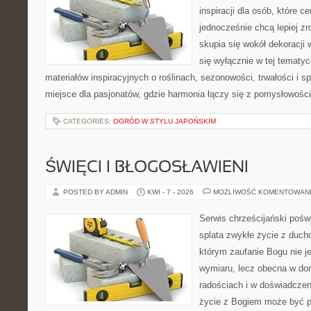
inspiracji dla osób, które ce
jednocześnie chcą lepiej zr
skupia się wokół dekoracji
się wyłącznie w tej tematyc
materiałów inspiracyjnych o roślinach, sezonowości, trwałości i
miejsce dla pasjonatów, gdzie harmonia łączy się z pomysłowości
CATEGORIES:
OGRÓD W STYLU JAPOŃSKIM
ŚWIĘCI I BŁOGOSŁAWIENI
POSTED BY ADMIN
KWI - 7 - 2026
MOŻLIWOŚĆ KOMENTOWAN
Serwis chrześcijański poświ
splata zwykłe życie z duch
którym zaufanie Bogu nie j
wymiaru, lecz obecna w do
radościach i w doświadczen
życie z Bogiem może być p