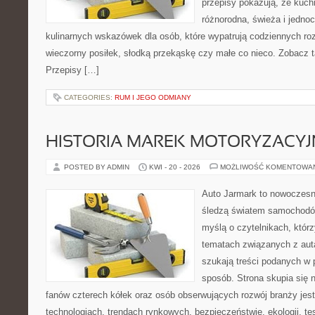
przepisy pokazują, że kuc
różnorodna, świeża i jedno
kulinarnych wskazówek dla osób, które wypatrują codziennych ro
wieczorny posiłek, słodką przekąskę czy małe co nieco. Zobacz t
Przepisy […]
CATEGORIES:
RUM I JEGO ODMIANY
HISTORIA MAREK MOTORYZACY
POSTED BY ADMIN
KWI - 20 - 2026
MOŻLIWOŚĆ KOMENTOWA
Auto Jarmark to nowoczesna
śledzą światem samochodów
myślą o czytelnikach, któr
tematach związanych z aut
szukają treści podanych w 
sposób. Strona skupia się 
fanów czterech kółek oraz osób obserwujących rozwój branży jes
technologiach, trendach rynkowych, bezpieczeństwie, ekologii, t