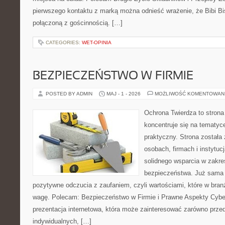
pierwszego kontaktu z marką można odnieść wrażenie, że Bibi Bis
połączoną z gościnnością. […]
CATEGORIES:
WET-OPINIA
BEZPIECZEŃSTWO W FIRMIE
POSTED BY ADMIN
MAJ - 1 - 2026
MOŻLIWOŚĆ KOMENTOWAN
Ochrona Twierdza to strona 
koncentruje się na tematy
praktyczny. Strona została
osobach, firmach i instytuc
solidnego wsparcia w zakres
bezpieczeństwa. Już sama 
pozytywne odczucia z zaufaniem, czyli wartościami, które w bra
wagę. Polecam: Bezpieczeństwo w Firmie i Prawne Aspekty Cybe
prezentacja internetowa, która może zainteresować zarówno przeds
indywidualnych, […]