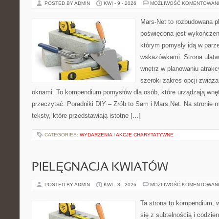
POSTED BY ADMIN
KWI - 9 - 2026
MOŻLIWOŚĆ KOMENTOWAN
Mars-Net to rozbudowana pl
poświęcona jest wykończeni
którym pomysły idą w parz
wskazówkami. Strona ułatw
wnętrz w planowaniu atrakc
szeroki zakres opcji związ
oknami. To kompendium pomysłów dla osób, które urządzają wnęt
przeczytać: Poradniki DIY – Zrób to Sam i Mars.Net. Na stronie
teksty, które przedstawiają istotne […]
CATEGORIES:
WYDARZENIA I AKCJE CHARYTATYWNE
PIELĘGNACJA KWIATÓW
POSTED BY ADMIN
KWI - 8 - 2026
MOŻLIWOŚĆ KOMENTOWAN
Ta strona to kompendium, w
się z subtelnością i codzie