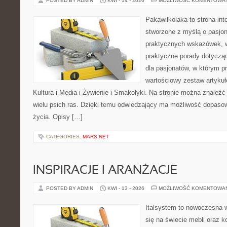
POSTED BY ADMIN
KWI - 14 - 2026
MOŻLIWOŚĆ KOMENTOWA
Pakawilkolaka to strona int
stworzone z myślą o pasjona
praktycznych wskazówek, w
praktyczne porady dotycząc
dla pasjonatów, w którym p
wartościowy zestaw artykułó
Kultura i Media i Żywienie i Smakołyki. Na stronie można znaleź
wielu psich ras. Dzięki temu odwiedzający ma możliwość dopaso
życia. Opisy […]
CATEGORIES:
MARS.NET
INSPIRACJE I ARANŻACJE
POSTED BY ADMIN
KWI - 13 - 2026
MOŻLIWOŚĆ KOMENTOWA
Italsystem to nowoczesna wi
się na świecie mebli oraz 