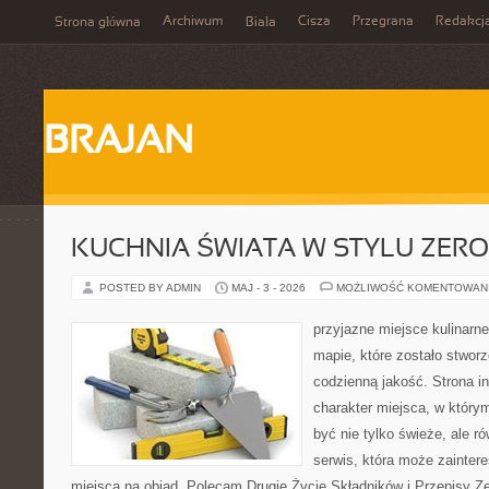
Archiwum
Cisza
Przegrana
Redakcj
Strona główna
Biała
BRAJAN
KUCHNIA ŚWIATA W STYLU ZER
POSTED BY ADMIN
MAJ - 3 - 2026
MOŻLIWOŚĆ KOMENTOWAN
przyjazne miejsce kulinarne
mapie, które zostało stwor
codzienną jakość. Strona i
charakter miejsca, w który
być nie tylko świeże, ale 
serwis, która może zainter
miejsca na obiad. Polecam Drugie Życie Składników i Przepisy Z