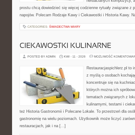
herbacianych kompozycji, a 
prostu chcą dowiedzieć się więcej codzienne rytuały związane z 
napojów. Polecam Rodzaje Kawy i Ciekawostki i Historia Kawy. N
CATEGORIES:
ŚWIADECTWA WIARY
CIEKAWOSTKI KULINARNE
POSTED BY ADMIN
KWI - 11 - 2026
MOŻLIWOŚĆ KOMENTOWA
Restauracjaspichlerz.pl to 
z myślą o osobach kochają
koncentruje się na kuchniac
których można ich spróbowa
tematach związanych z lok
kulinarnymi, testami i cie
też Historia Gastronomii i Polecane Lokale. To przestrzeń dla os
gastronomię na wielu poziomach. Użytkownik może liczyć zarówno
restauracjach, jak i na […]