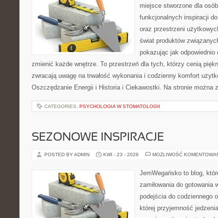
miejsce stworzone dla osób
funkcjonalnych inspiracji d
oraz przestrzeni użytkowyc
świat produktów związanych
pokazując jak odpowiednio 
zmienić każde wnętrze. To przestrzeń dla tych, którzy cenią pięk
zwracają uwagę na trwałość wykonania i codzienny komfort użytk
Oszczędzanie Energii i Historia i Ciekawostki. Na stronie można 
CATEGORIES:
PSYCHOLOGIA W STOMATOLOGII
SEZONOWE INSPIRACJE
POSTED BY ADMIN
KWI - 23 - 2026
MOŻLIWOŚĆ KOMENTOWA
JemWegańsko to blog, które
zamiłowania do gotowania w
podejścia do codziennego o
której przyjemność jedzenia