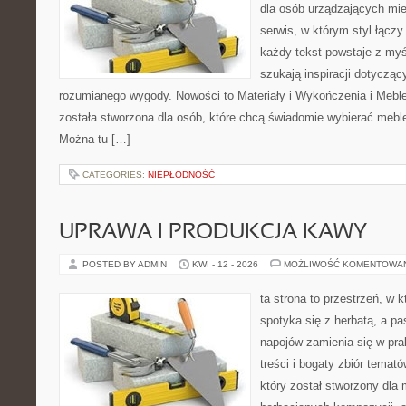
dla osób urządzających mie
serwis, w którym styl łączy
każdy tekst powstaje z myś
szukają inspiracji dotyczący
rozumianego wygody. Nowości to Materiały i Wykończenia i Meble
została stworzona dla osób, które chcą świadomie wybierać meb
Można tu […]
CATEGORIES:
NIEPŁODNOŚĆ
UPRAWA I PRODUKCJA KAWY
POSTED BY ADMIN
KWI - 12 - 2026
MOŻLIWOŚĆ KOMENTOWA
ta strona to przestrzeń, w
spotyka się z herbatą, a p
napojów zamienia się w pra
treści i bogaty zbiór temató
który został stworzony dla