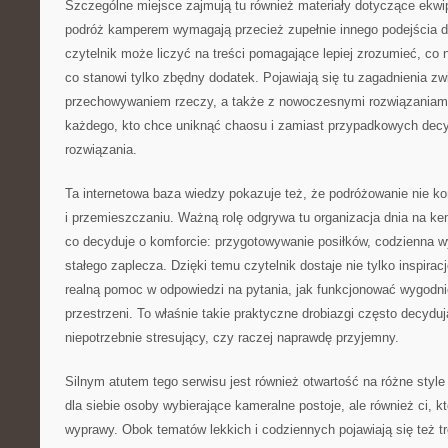
Szczególne miejsce zajmują tu również materiały dotyczące ekwi
podróż kamperem wymagają przecież zupełnie innego podejścia d
czytelnik może liczyć na treści pomagające lepiej zrozumieć, co 
co stanowi tylko zbędny dodatek. Pojawiają się tu zagadnienia z
przechowywaniem rzeczy, a także z nowoczesnymi rozwiązaniami.
każdego, kto chce uniknąć chaosu i zamiast przypadkowych decy
rozwiązania.
Ta internetowa baza wiedzy pokazuje też, że podróżowanie nie 
i przemieszczaniu. Ważną rolę odgrywa tu organizacja dnia na ke
co decyduje o komforcie: przygotowywanie posiłków, codzienna 
stałego zaplecza. Dzięki temu czytelnik dostaje nie tylko inspirac
realną pomoc w odpowiedzi na pytania, jak funkcjonować wygodn
przestrzeni. To właśnie takie praktyczne drobiazgi często decydu
niepotrzebnie stresujący, czy raczej naprawdę przyjemny.
Silnym atutem tego serwisu jest również otwartość na różne style
dla siebie osoby wybierające kameralne postoje, ale również ci, k
wyprawy. Obok tematów lekkich i codziennych pojawiają się też tr