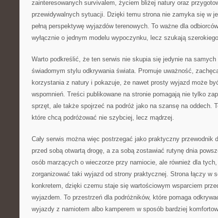
zainteresowanych survivalem, życiem bliżej natury oraz przygot
przewidywalnych sytuacji. Dzięki temu strona nie zamyka się w 
pełną perspektywę wyjazdów terenowych. To ważne dla odbiorców,
wyłącznie o jednym modelu wypoczynku, lecz szukają szerokieg
Warto podkreślić, że ten serwis nie skupia się jedynie na samych
świadomym stylu odkrywania świata. Promuje uważność, zachęca
korzystania z natury i pokazuje, że nawet prosty wyjazd może b
wspomnień. Treści publikowane na stronie pomagają nie tylko za
sprzęt, ale także spojrzeć na podróż jako na szansę na oddech. To
które chcą podróżować nie szybciej, lecz mądrzej.
Cały serwis można więc postrzegać jako praktyczny przewodnik dla
przed sobą otwartą drogę, a za sobą zostawiać rutynę dnia powsz
osób marzących o wieczorze przy namiocie, ale również dla tych, 
zorganizować taki wyjazd od strony praktycznej. Strona łączy w s
konkretem, dzięki czemu staje się wartościowym wsparciem prz
wyjazdem. To przestrzeń dla podróżników, które pomaga odkrywa
wyjazdy z namiotem albo kamperem w sposób bardziej komfortow