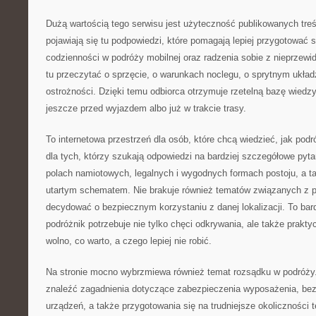
Dużą wartością tego serwisu jest użyteczność publikowanych treś
pojawiają się tu podpowiedzi, które pomagają lepiej przygotować 
codzienności w podróży mobilnej oraz radzenia sobie z nieprzew
tu przeczytać o sprzęcie, o warunkach noclegu, o sprytnym układ
ostrożności. Dzięki temu odbiorca otrzymuje rzetelną bazę wiedz
jeszcze przed wyjazdem albo już w trakcie trasy.
To internetowa przestrzeń dla osób, które chcą wiedzieć, jak pod
dla tych, którzy szukają odpowiedzi na bardziej szczegółowe pytani
polach namiotowych, legalnych i wygodnych formach postoju, a t
utartym schematem. Nie brakuje również tematów związanych z p
decydować o bezpiecznym korzystaniu z danej lokalizacji. To ba
podróżnik potrzebuje nie tylko chęci odkrywania, ale także praktyc
wolno, co warto, a czego lepiej nie robić.
Na stronie mocno wybrzmiewa również temat rozsądku w podróży
znaleźć zagadnienia dotyczące zabezpieczenia wyposażenia, bez
urządzeń, a także przygotowania się na trudniejsze okoliczności 