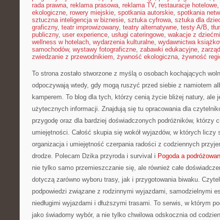
rada prawna
,
reklama prasowa
,
reklama TV
,
restauracje hotelowe
ekologiczne
,
rowery miejskie
,
spotkania autorskie
,
spotkania net
sztuczna inteligencja w biznesie
,
sztuka cyfrowa
,
sztuka dla dzie
graficzny
,
teatr improwizowany
,
teatry alternatywne
,
testy A/B
,
tł
publiczny
,
user experience
,
usługi cateringowe
,
wakacje z dziećm
wellness w hotelach
,
wydarzenia kulturalne
,
wydawnictwa książk
samochodów
,
wystawy fotograficzne
,
zabawki edukacyjne
,
zarzą
zwiedzanie z przewodnikiem
,
żywność ekologiczna
,
żywność regi
To strona zostało stworzone z myślą o osobach kochających wolno
odpoczywają wtedy, gdy mogą ruszyć przed siebie z namiotem al
kamperem. To blog dla tych, którzy cenią życie bliżej natury, ale
użytecznych informacji. Znajdują się tu opracowania dla czyteln
przygodę oraz dla bardziej doświadczonych podróżników, którzy c
umiejętności. Całość skupia się wokół wyjazdów, w których liczy
organizacja i umiejętność czerpania radości z codziennych przy
drodze. Polecam Dzika przyroda i survival i
Pogoda a podróżowan
nie tylko samo przemieszczanie się, ale również całe doświadczen
dotyczą zarówno wyboru trasy, jak i przygotowania biwaku. Czyte
podpowiedzi związane z rodzinnymi wyjazdami, samodzielnymi e
niedługimi wyjazdami i dłuższymi trasami. To serwis, w którym 
jako świadomy wybór, a nie tylko chwilowa odskocznia od codzien