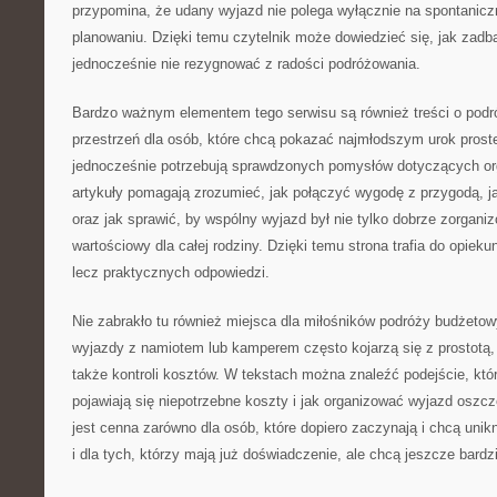
przypomina, że udany wyjazd nie polega wyłącznie na spontaniczn
planowaniu. Dzięki temu czytelnik może dowiedzieć się, jak zadba
jednocześnie nie rezygnować z radości podróżowania.
Bardzo ważnym elementem tego serwisu są również treści o podr
przestrzeń dla osób, które chcą pokazać najmłodszym urok pros
jednocześnie potrzebują sprawdzonych pomysłów dotyczących org
artykuły pomagają zrozumieć, jak połączyć wygodę z przygodą, j
oraz jak sprawić, by wspólny wyjazd był nie tylko dobrze zorgani
wartościowy dla całej rodziny. Dzięki temu strona trafia do opiekun
lecz praktycznych odpowiedzi.
Nie zabrakło tu również miejsca dla miłośników podróży budżetow
wyjazdy z namiotem lub kamperem często kojarzą się z prostotą,
także kontroli kosztów. W tekstach można znaleźć podejście, któ
pojawiają się niepotrzebne koszty i jak organizować wyjazd oszcz
jest cenna zarówno dla osób, które dopiero zaczynają i chcą uni
i dla tych, którzy mają już doświadczenie, ale chcą jeszcze bardz