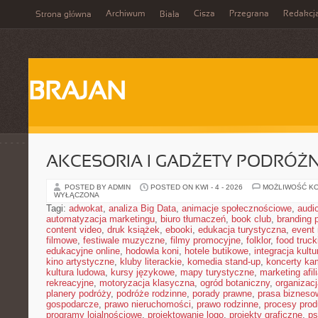
Archiwum
Cisza
Przegrana
Redakcj
Strona główna
Biała
BRAJAN
AKCESORIA I GADŻETY PODRÓŻN
POSTED BY ADMIN
POSTED ON KWI - 4 - 2026
MOŻLIWOŚĆ K
WYŁĄCZONA
Tagi:
adwokat
,
analiza Big Data
,
animacje społecznościowe
,
audi
automatyzacja marketingu
,
biuro tłumaczeń
,
book club
,
branding 
content video
,
druk książek
,
ebooki
,
edukacja turystyczna
,
event
filmowe
,
festiwale muzyczne
,
filmy promocyjne
,
folklor
,
food truck
edukacyjne online
,
hodowla koni
,
hotele butikowe
,
integracja kult
kino artystyczne
,
kluby literackie
,
komedia stand-up
,
koncerty ka
kultura ludowa
,
kursy językowe
,
mapy turystyczne
,
marketing afil
rekreacyjne
,
motoryzacja klasyczna
,
ogród botaniczny
,
organizac
planery podróży
,
podróże rodzinne
,
porady prawne
,
prasa bizneso
gospodarcze
,
prawo nieruchomości
,
prawo rodzinne
,
procesy prod
programy lojalnościowe
,
projektowanie logo
,
projekty graficzne
,
ps