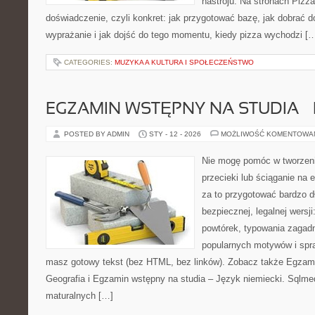
nastroju. Na stronach Pizza
doświadczenie, czyli konkret: jak przygotować bazę, jak dobrać d
wyprażanie i jak dojść do tego momentu, kiedy pizza wychodzi [
CATEGORIES:
MUZYKA A KULTURA I SPOŁECZEŃSTWO
EGZAMIN WSTĘPNY NA STUDIA – 
POSTED BY ADMIN
STY - 12 - 2026
MOŻLIWOŚĆ KOMENTOWA
Nie mogę pomóc w tworzeniu
przecieki lub ściąganie na 
za to przygotować bardzo d
bezpiecznej, legalnej wersji
powtórek, typowania zagad
popularnych motywów i spr
masz gotowy tekst (bez HTML, bez linków). Zobacz także Egzami
Geografia i Egzamin wstępny na studia – Język niemiecki. Sqlmed
maturalnych […]