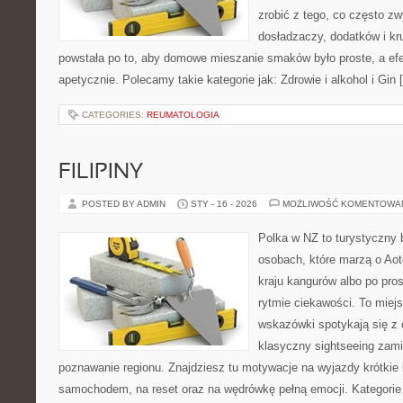
zrobić z tego, co często zw
dosładzaczy, dodatków i kr
powstała po to, aby domowe mieszanie smaków było proste, a ef
apetycznie. Polecamy takie kategorie jak: Zdrowie i alkohol i Gin 
CATEGORIES:
REUMATOLOGIA
FILIPINY
POSTED BY ADMIN
STY - 16 - 2026
MOŻLIWOŚĆ KOMENTOWA
Polka w NZ to turystyczny 
osobach, które marzą o Aot
kraju kangurów albo po pro
rytmie ciekawości. To miej
wskazówki spotykają się z 
klasyczny sightseeing zamie
poznawanie regionu. Znajdziesz tu motywacje na wyjazdy krótkie i
samochodem, na reset oraz na wędrówkę pełną emocji. Kategorie