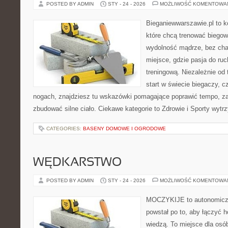
POSTED BY ADMIN
STY - 24 - 2026
MOŻLIWOŚĆ KOMENTOWA
Bieganiewwarszawie.pl to k
które chcą trenować biegowo
wydolność mądrze, bez chao
miejsce, gdzie pasja do ru
treningową. Niezależnie od
start w świecie biegaczy, 
nogach, znajdziesz tu wskazówki pomagające poprawić tempo, za
zbudować silne ciało. Ciekawe kategorie to Zdrowie i Sporty wyt
CATEGORIES:
BASENY DOMOWE I OGRODOWE
WĘDKARSTWO
POSTED BY ADMIN
STY - 24 - 2026
MOŻLIWOŚĆ KOMENTOWA
MOCZYKIJE to autonomiczny
powstał po to, aby łączyć 
wiedzą. To miejsce dla osó