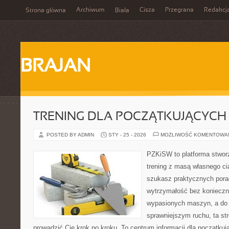
Archiwum
Cisza
Przegrana
Redakcj
Strona główna
Biała
BRAJAN
TRENING DLA POCZĄTKUJĄCYCH
POSTED BY ADMIN
STY - 25 - 2026
MOŻLIWOŚĆ KOMENTOWA
PZKiSW to platforma stworz
trening z masą własnego cia
szukasz praktycznych por
wytrzymałość bez konieczn
wypasionych maszyn, a do
sprawniejszym ruchu, ta str
prowadzić Cię krok po kroku. To centrum informacji dla początk