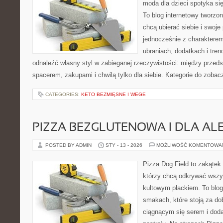
moda dla dzieci spotyka si
To blog internetowy tworzon
chcą ubierać siebie i swoje
jednocześnie z charakterem.
ubraniach, dodatkach i tren
odnaleźć własny styl w zabieganej rzeczywistości: między przeds
spacerem, zakupami i chwilą tylko dla siebie. Kategorie do zobac
CATEGORIES:
KETO BEZMIĘSNE I WEGE
PIZZA BEZGLUTENOWA I DLA AL
POSTED BY ADMIN
STY - 13 - 2026
MOŻLIWOŚĆ KOMENTOWA
Pizza Dog Field to zakątek
którzy chcą odkrywać wszys
kultowym plackiem. To blog 
smakach, które stoją za d
ciągnącym się serem i do