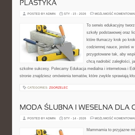
PLASTYKA
POSTED BY ADMIN
STY - 15 - 2026
MOŻLIWOŚĆ KOMENTOWA
To serwis edukacyjny tworz
szkoły podstawowej oraz li
które tłumaczy krok po kro
codziennej nauce, jesteś w
przygotowane tak, aby wspi
chcą nadrobić zaległości, ja
szkolne sukcesy. Polecamy Edukacja medialna i internetowa i Ed
stronie znajdziesz omówienia tematów, które zwykle sprawiają kło
CATEGORIES:
ZGORZELEC
MODA ŚLUBNA I WESELNA DLA 
POSTED BY ADMIN
STY - 14 - 2026
MOŻLIWOŚĆ KOMENTOWA
Mammamia to przyjazne mie