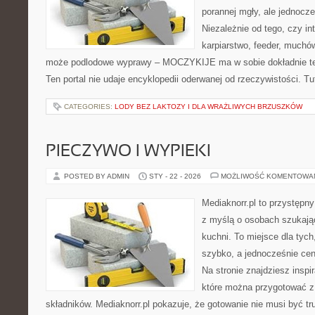
porannej mgły, ale jednocze
Niezależnie od tego, czy in
karpiarstwo, feeder, muchó
może podlodowe wyprawy – MOCZYKIJE ma w sobie dokładnie ten
Ten portal nie udaje encyklopedii oderwanej od rzeczywistości. Tut
CATEGORIES:
LODY BEZ LAKTOZY I DLA WRAŻLIWYCH BRZUSZKÓW
PIECZYWO I WYPIEKI
POSTED BY ADMIN
STY - 22 - 2026
MOŻLIWOŚĆ KOMENTOWA
Mediaknorr.pl to przystępny
z myślą o osobach szukają
kuchni. To miejsce dla tyc
szybko, a jednocześnie ce
Na stronie znajdziesz inspi
które można przygotować z
składników. Mediaknorr.pl pokazuje, że gotowanie nie musi być tr