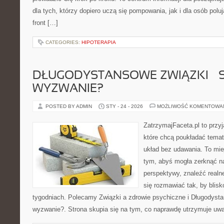
dla tych, którzy dopiero uczą się pompowania, jak i dla osób polu
front […]
CATEGORIES:
HIPOTERAPIA
DŁUGODYSTANSOWE ZWIĄZKI – 
WYZWANIE?
POSTED BY ADMIN
STY - 24 - 2026
MOŻLIWOŚĆ KOMENTOWA
ZatrzymajFaceta.pl to przyj
które chcą poukładać temat
układ bez udawania. To mie
tym, abyś mogła zerknąć na
perspektywy, znaleźć real
się rozmawiać tak, by blisk
tygodniach. Polecamy Związki a zdrowie psychiczne i Długodyst
wyzwanie?. Strona skupia się na tym, co naprawdę utrzymuje uw