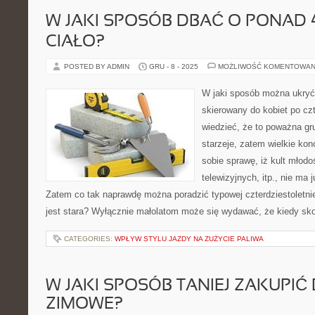
W JAKI SPOSÓB DBAĆ O PONAD 
CIAŁO?
POSTED BY ADMIN
GRU - 8 - 2025
MOŻLIWOŚĆ KOMENTOWAN
W jaki sposób można ukryć 
skierowany do kobiet po czt
wiedzieć, że to poważna gr
starzeje, zatem wielkie ko
sobie sprawę, iż kult młod
telewizyjnych, itp., nie ma 
Zatem co tak naprawdę można poradzić typowej czterdziestoletniej
jest stara? Wyłącznie małolatom może się wydawać, że kiedy sko
CATEGORIES:
WPŁYW STYLU JAZDY NA ZUŻYCIE PALIWA
W JAKI SPOSÓB TANIEJ ZAKUPIĆ
ZIMOWE?