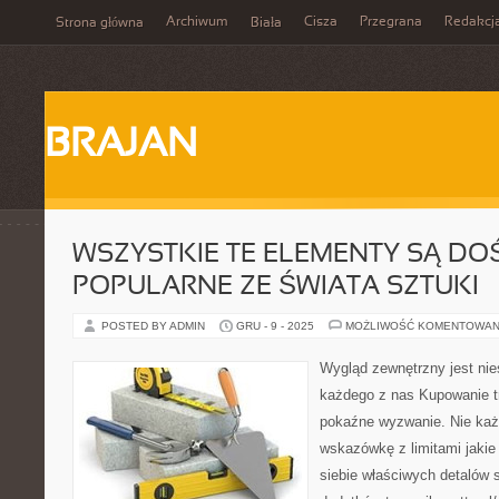
Archiwum
Cisza
Przegrana
Redakcj
Strona główna
Biała
BRAJAN
WSZYSTKIE TE ELEMENTY SĄ DO
POPULARNE ZE ŚWIATA SZTUKI
POSTED BY ADMIN
GRU - 9 - 2025
MOŻLIWOŚĆ KOMENTOWAN
Wygląd zewnętrzny jest nie
każdego z nas Kupowanie t
pokaźne wyzwanie. Nie każ
wskazówkę z limitami jakie 
siebie właściwych detalów s