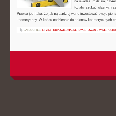
na uwadze, iż dzisiaj czym
to, aby szukać własnych sz
Prawda jest taka, że jak najbardziej warto inwestować swoje pien
kosmetyczny. W końcu codziennie do salonów kosmetycznych ch
CATEGORIES:
ETYKA I ODPOWIEDZIALNE INWESTOWANIE W NIERUCH