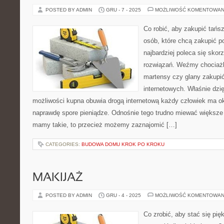
POSTED BY ADMIN
GRU - 7 - 2025
MOŻLIWOŚĆ KOMENTOWAN
Co robić, aby zakupić tańs
osób, które chcą zakupić p
najbardziej poleca się sko
rozwiązań. Weźmy chociaż
martensy czy glany zakupi
internetowych. Właśnie dzię
możliwości kupna obuwia drogą internetową każdy człowiek ma o
naprawdę spore pieniądze. Odnośnie tego trudno miewać większe w
mamy takie, to przecież możemy zaznajomić […]
CATEGORIES:
BUDOWA DOMU KROK PO KROKU
MAKIJAŻ
POSTED BY ADMIN
GRU - 4 - 2025
MOŻLIWOŚĆ KOMENTOWAN
Co zrobić, aby stać się pię