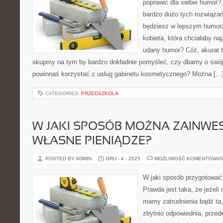
poprawić dla siebie humor? 
bardzo dużo tych rozwiązań
będziesz w lepszym humorze
kobieta, która chciałaby na
udany humor? Cóż, akurat t
skupmy na tym by bardzo dokładnie pomyśleć, czy dbamy o swój
powinnaś korzystać z usług gabinetu kosmetycznego? Można […
CATEGORIES:
PRZEDSZKOLA
W JAKI SPOSÓB MOŻNA ZAINW
WŁASNE PIENIĄDZE?
POSTED BY ADMIN
GRU - 4 - 2025
MOŻLIWOŚĆ KOMENTOWAN
W jaki sposób przygotować 
Prawda jest taka, że jeżeli
mamy zatrudnienia bądź ta,
zbytnio odpowiednia, prze