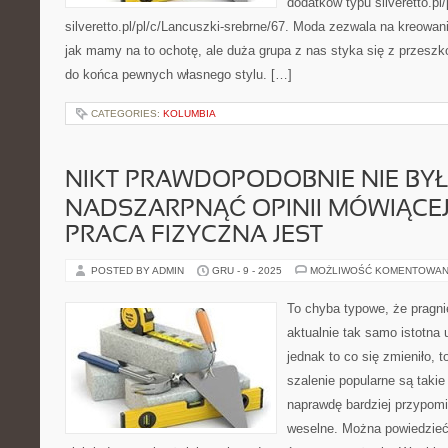
dodatków typu silveretto.pl/
silveretto.pl/pl/c/Lancuszki-srebrne/67. Moda zezwala na kreowa
jak mamy na to ochotę, ale duża grupa z nas styka się z przeszk
do końca pewnych własnego stylu. […]
CATEGORIES:
KOLUMBIA
NIKT PRAWDOPODOBNIE NIE BYŁ
NADSZARPNĄĆ OPINII MÓWIĄCEJ 
PRACA FIZYCZNA JEST
POSTED BY ADMIN
GRU - 9 - 2025
MOŻLIWOŚĆ KOMENTOWAN
To chyba typowe, że pragn
aktualnie tak samo istotna 
jednak to co się zmieniło, t
szalenie popularne są takie
naprawdę bardziej przypomin
weselne. Można powiedzieć,