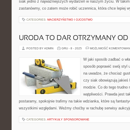
siak jedno z najważniejszych wydarzeń w naszym życiu. W takim 
zastanówmy, co zatem może robić uczennica, która chce lepiej 
CATEGORIES:
MACIERZYŃSTWO I OJCOSTWO
URODA TO DAR OTRZYMANY OD
POSTED BY ADMIN
GRU - 8 - 2025
MOŻLIWOŚĆ KOMENTOWAN
W jaki sposób zadbać o wła
sposób poprawić swój styl
na uwadze, że chociaż gust
czy siak obowiązują jakieś
modzie. Co do tego trudno 
wątpliwości. Prawda jest tak
postaramy, spokojnie trafimy na takie wdzianka, które są fantas
wszystkimi względami. Weźmy choćby w rachubę serwisy aukcyj
CATEGORIES:
ARTYKUŁY SPONSOROWANE