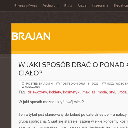
Archiwum
Cisza
Przegrana
Redakcj
Strona główna
Biała
BRAJAN
W JAKI SPOSÓB DBAĆ O PONAD 
CIAŁO?
POSTED BY ADMIN
POSTED ON GRU - 8 - 2025
MOŻLIWOŚĆ 
WYŁĄCZONA
Tagi:
dziewczyny
,
kobiety
,
kosmetyki
,
makijaż
,
moda
,
styl
,
uroda
W jaki sposób można ukryć swój wiek?
Ten artykuł jest skierowany do kobiet po czterdziestce – a należ
grupa społeczna. Świat się starzeje, zatem wielkie koncerny kos