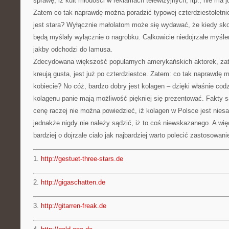
sprawę, iż kult młodości w reklamach telewizyjnych, itp., nie ma j
Zatem co tak naprawdę można poradzić typowej czterdziestoletniej
jest stara? Wyłącznie małolatom może się wydawać, że kiedy sko
będą myślały wyłącznie o nagrobku. Całkowicie niedojrzałe myślen
jakby odchodzi do lamusa.
Zdecydowana większość popularnych amerykańskich aktorek, zat
kreują gusta, jest już po czterdziestce. Zatem: co tak naprawdę 
kobiecie? No cóż, bardzo dobry jest kolagen – dzięki właśnie c
kolagenu panie mają możliwość piękniej się prezentować. Fakty s
cenę raczej nie można powiedzieć, iż kolagen w Polsce jest niesa
jednakże nigdy nie należy sądzić, iż to coś niewskazanego. A w
bardziej o dojrzałe ciało jak najbardziej warto polecić zastosowan
1.
http://gestuet-three-stars.de
2.
http://gigaschatten.de
3.
http://gitarren-freak.de