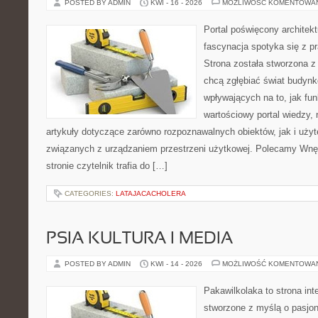
POSTED BY ADMIN
KWI - 16 - 2026
MOŻLIWOŚĆ KOMENTOWA
Portal poświęcony architekt
fascynacja spotyka się z p
Strona została stworzona z
chcą zgłębiać świat budynk
wpływających na to, jak fu
wartościowy portal wiedzy,
artykuły dotyczące zarówno rozpoznawalnych obiektów, jak i użyt
związanych z urządzaniem przestrzeni użytkowej. Polecamy Wnęt
stronie czytelnik trafia do […]
CATEGORIES:
LATAJACACHOLERA
PSIA KULTURA I MEDIA
POSTED BY ADMIN
KWI - 14 - 2026
MOŻLIWOŚĆ KOMENTOWA
Pakawilkolaka to strona int
stworzone z myślą o pasjona