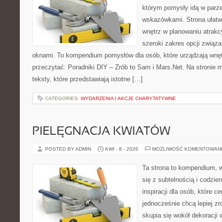
którym pomysły idą w parz
wskazówkami. Strona ułatw
wnętrz w planowaniu atrakc
szeroki zakres opcji związ
oknami. To kompendium pomysłów dla osób, które urządzają wnęt
przeczytać: Poradniki DIY – Zrób to Sam i Mars.Net. Na stronie
teksty, które przedstawiają istotne […]
CATEGORIES:
WYDARZENIA I AKCJE CHARYTATYWNE
PIELĘGNACJA KWIATÓW
POSTED BY ADMIN
KWI - 8 - 2026
MOŻLIWOŚĆ KOMENTOWAN
Ta strona to kompendium, w
się z subtelnością i codzie
inspiracji dla osób, które ce
jednocześnie chcą lepiej zr
skupia się wokół dekoracji