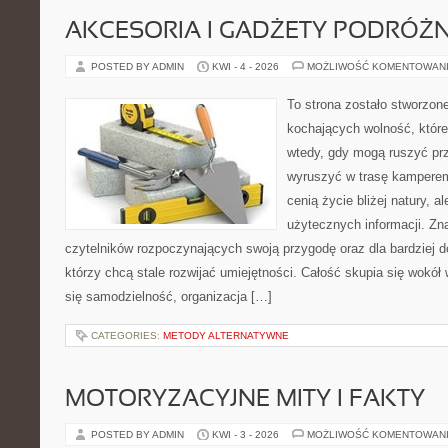
AKCESORIA I GADŻETY PODRÓŻN
POSTED BY ADMIN
KWI - 4 - 2026
MOŻLIWOŚĆ KOMENTOWAN
To strona zostało stworzon
kochających wolność, które
wtedy, gdy mogą ruszyć prz
wyruszyć w trasę kamperem.
cenią życie bliżej natury, a
użytecznych informacji. Zna
czytelników rozpoczynających swoją przygodę oraz dla bardziej 
którzy chcą stale rozwijać umiejętności. Całość skupia się wokół 
się samodzielność, organizacja […]
CATEGORIES:
METODY ALTERNATYWNE
MOTORYZACYJNE MITY I FAKTY
POSTED BY ADMIN
KWI - 3 - 2026
MOŻLIWOŚĆ KOMENTOWAN