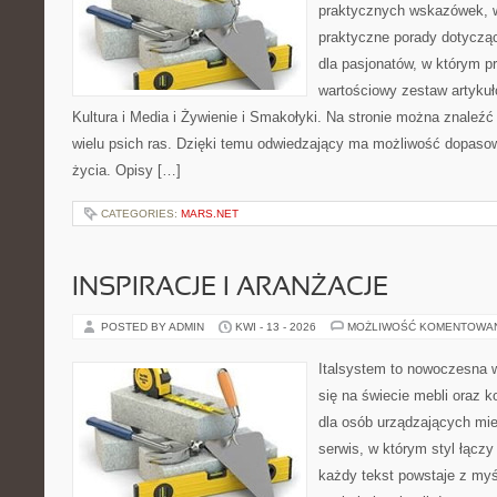
praktycznych wskazówek, w
praktyczne porady dotycząc
dla pasjonatów, w którym p
wartościowy zestaw artykułó
Kultura i Media i Żywienie i Smakołyki. Na stronie można znaleź
wielu psich ras. Dzięki temu odwiedzający ma możliwość dopaso
życia. Opisy […]
CATEGORIES:
MARS.NET
INSPIRACJE I ARANŻACJE
POSTED BY ADMIN
KWI - 13 - 2026
MOŻLIWOŚĆ KOMENTOWA
Italsystem to nowoczesna wi
się na świecie mebli oraz 
dla osób urządzających mie
serwis, w którym styl łączy
każdy tekst powstaje z myś