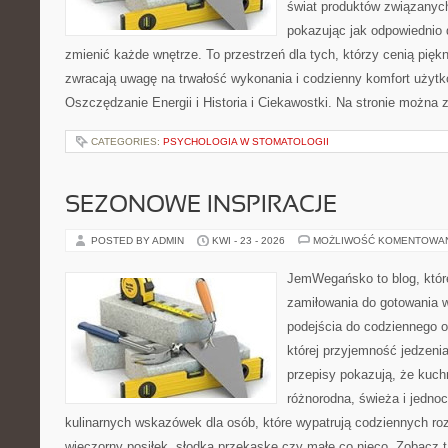
świat produktów związanych
pokazując jak odpowiednio 
zmienić każde wnętrze. To przestrzeń dla tych, którzy cenią pięk
zwracają uwagę na trwałość wykonania i codzienny komfort użytk
Oszczędzanie Energii i Historia i Ciekawostki. Na stronie można 
CATEGORIES:
PSYCHOLOGIA W STOMATOLOGII
SEZONOWE INSPIRACJE
POSTED BY ADMIN
KWI - 23 - 2026
MOŻLIWOŚĆ KOMENTOWA
JemWegańsko to blog, które
zamiłowania do gotowania w
podejścia do codziennego o
której przyjemność jedzenia
przepisy pokazują, że kuc
różnorodna, świeża i jedno
kulinarnych wskazówek dla osób, które wypatrują codziennych ro
wieczorny posiłek, słodką przekąskę czy małe co nieco. Zobacz t