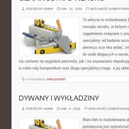
POSTED BY ADMIN
KWI - 10 - 2026
MOŻLIWOŚĆ KOMENTOWA
Ta witryna to rozbudowany 
narządu wzroku, w którym c
zagadnienia związane z prac
specjalisty od badania wzr
pierwszy rzut oka widać, że
do osób dbających o wzrok,
się zarówno na wygodzie patrzenia, jak i na zauważaniu niepokoj
w sobie rolę kompendium oraz bloga specjalistycznego, a jej ukła
CATEGORIES:
PRO-EXPERT
DYWANY I WYKŁADZINY
POSTED BY ADMIN
KWI - 9 - 2026
MOŻLIWOŚĆ KOMENTOWAN
Mars-Net to rozbudowana pl
poświęcona jest wykończeni