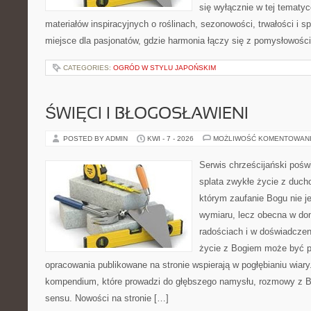
się wyłącznie w tej tematyc
materiałów inspiracyjnych o roślinach, sezonowości, trwałości i
miejsce dla pasjonatów, gdzie harmonia łączy się z pomysłowości
CATEGORIES:
OGRÓD W STYLU JAPOŃSKIM
ŚWIĘCI I BŁOGOSŁAWIENI
POSTED BY ADMIN
KWI - 7 - 2026
MOŻLIWOŚĆ KOMENTOWAN
Serwis chrześcijański poświ
splata zwykłe życie z duch
którym zaufanie Bogu nie j
wymiaru, lecz obecna w do
radościach i w doświadczen
życie z Bogiem może być p
opracowania publikowane na stronie wspierają w pogłębianiu wiary
kompendium, które prowadzi do głębszego namysłu, rozmowy z B
sensu. Nowości na stronie […]