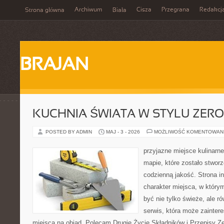
Archiwum
Cisza
Przegrana
Redakcj
Strona główna
Biała
BRAJAN
KUCHNIA ŚWIATA W STYLU ZER
POSTED BY ADMIN
MAJ - 3 - 2026
MOŻLIWOŚĆ KOMENTOWAN
przyjazne miejsce kulinarne
mapie, które zostało stwor
codzienną jakość. Strona i
charakter miejsca, w który
być nie tylko świeże, ale 
serwis, która może zainter
miejsca na obiad. Polecam Drugie Życie Składników i Przepisy Z