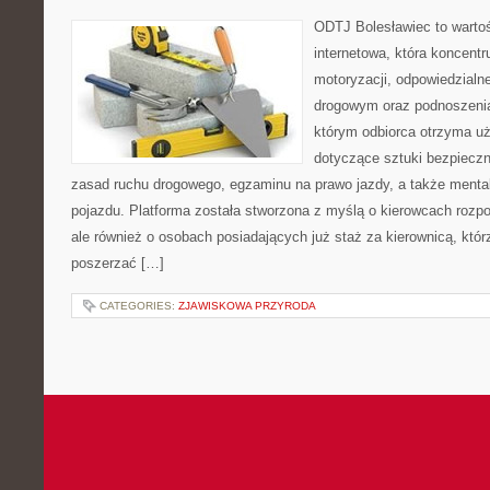
ODTJ Bolesławiec to warto
internetowa, która koncentr
motoryzacji, odpowiedzialn
drogowym oraz podnoszenia 
którym odbiorca otrzyma uż
dotyczące sztuki bezpiecz
zasad ruchu drogowego, egzaminu na prawo jazdy, a także mental
pojazdu. Platforma została stworzona z myślą o kierowcach rozp
ale również o osobach posiadających już staż za kierownicą, któr
poszerzać […]
CATEGORIES:
ZJAWISKOWA PRZYRODA