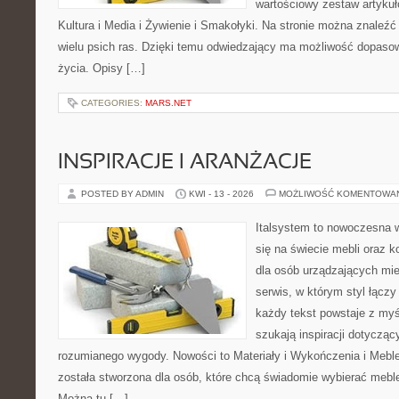
wartościowy zestaw artykułó
Kultura i Media i Żywienie i Smakołyki. Na stronie można znaleź
wielu psich ras. Dzięki temu odwiedzający ma możliwość dopaso
życia. Opisy […]
CATEGORIES:
MARS.NET
INSPIRACJE I ARANŻACJE
POSTED BY ADMIN
KWI - 13 - 2026
MOŻLIWOŚĆ KOMENTOWA
Italsystem to nowoczesna wi
się na świecie mebli oraz 
dla osób urządzających mie
serwis, w którym styl łączy
każdy tekst powstaje z myś
szukają inspiracji dotyczący
rozumianego wygody. Nowości to Materiały i Wykończenia i Meble
została stworzona dla osób, które chcą świadomie wybierać meb
Można tu […]