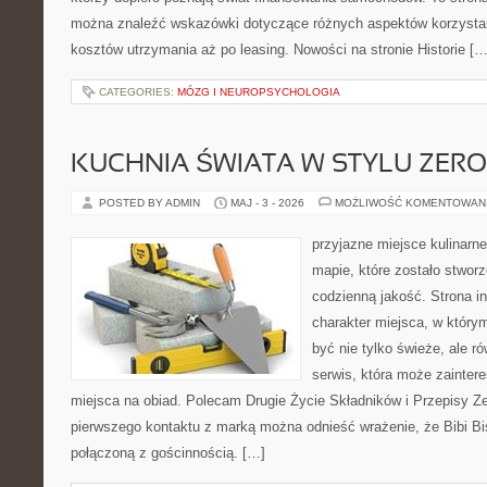
można znaleźć wskazówki dotyczące różnych aspektów korzystan
kosztów utrzymania aż po leasing. Nowości na stronie Historie […
CATEGORIES:
MÓZG I NEUROPSYCHOLOGIA
KUCHNIA ŚWIATA W STYLU ZER
POSTED BY ADMIN
MAJ - 3 - 2026
MOŻLIWOŚĆ KOMENTOWAN
przyjazne miejsce kulinarne
mapie, które zostało stwor
codzienną jakość. Strona i
charakter miejsca, w który
być nie tylko świeże, ale 
serwis, która może zainter
miejsca na obiad. Polecam Drugie Życie Składników i Przepisy Z
pierwszego kontaktu z marką można odnieść wrażenie, że Bibi Bis
połączoną z gościnnością. […]