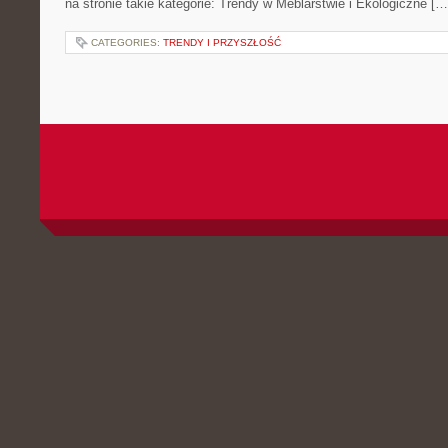
na stronie takie kategorie: Trendy w Meblarstwie i Ekologiczne […
CATEGORIES:
TRENDY I PRZYSZŁOŚĆ