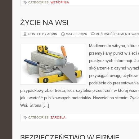
CATEGORIES:
WET-OPINIA
ŻYCIE NA WSI
POSTED BY ADMIN
MAJ - 3 - 2026
MOŻLIWOŚĆ KOMENTOWAN
Madlennn to witryna, które
przemyślany punkt w sieci 
praktycznych informacji. 
skojarzenie z czymś wyraz
przyciągać uwagę użytkowni
podejście do prezentowania 
przypadkowy zbiór treści, lecz czytelna przestrzeń, w której waż
jak i wartość publikowanych materiałów. Nowości na stronie: Życie 
Wsi. Strona […]
CATEGORIES:
ZAROSLA
BEZPIECZEŃSTWO W FIRMIE