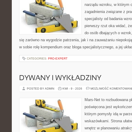
narządu wzroku, w którym c
zagadnienia związane z prac
specjalisty od badania wzr
pierwszy rzut oka widać, że
do osób dbających o wzrok,
się zarówno na wygodzie patrzenia, jak i na zauważaniu niepokoj
w sobie rolę kompendium oraz bloga specjalistycznego, a jej ukła
CATEGORIES:
PRO-EXPERT
DYWANY I WYKŁADZINY
POSTED BY ADMIN
KWI - 9 - 2026
MOŻLIWOŚĆ KOMENTOWAN
Mars-Net to rozbudowana pl
poświęcona jest wykończeni
którym pomysły idą w parz
wskazówkami. Strona ułatw
wnętrz w planowaniu atrakc