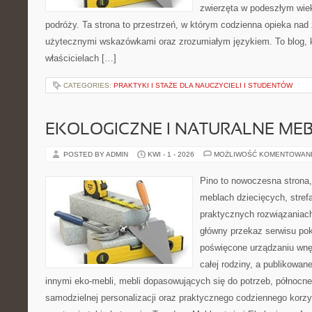
zwierzęta w podeszłym wie
podróży. Ta strona to przestrzeń, w którym codzienna opieka nad
użytecznymi wskazówkami oraz zrozumiałym językiem. To blog, k
właścicielach […]
CATEGORIES:
PRAKTYKI I STAŻE DLA NAUCZYCIELI I STUDENTÓW
EKOLOGICZNE I NATURALNE ME
POSTED BY ADMIN
KWI - 1 - 2026
MOŻLIWOŚĆ KOMENTOWAN
Pino to nowoczesna strona, 
meblach dziecięcych, strefa
praktycznych rozwiązaniac
główny przekaz serwisu pok
poświęcone urządzaniu wnętr
całej rodziny, a publikowan
innymi eko-mebli, mebli dopasowujących się do potrzeb, północn
samodzielnej personalizacji oraz praktycznego codziennego korzy