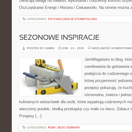
zwracają uwagę na trwałość wykonania i codzienny komfort użytk
Oszczędzanie Energii i Historia i Ciekawostki. Na stronie można 
CATEGORIES:
PSYCHOLOGIA W STOMATOLOGII
SEZONOWE INSPIRACJE
POSTED BY ADMIN
KWI - 23 - 2026
MOŻLIWOŚĆ KOMENTOWA
JemWegańsko to blog, które
zamiłowania do gotowania w
podejścia do codziennego o
której przyjemność jedzenia
przepisy pokazują, że kuc
różnorodna, świeża i jedno
kulinarnych wskazówek dla osób, które wypatrują codziennych ro
wieczorny posiłek, słodką przekąskę czy małe co nieco. Zobacz t
Przepisy […]
CATEGORIES:
RUM I JEGO ODMIANY