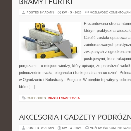
BRAMY I FURTKI
POSTED BY ADMIN
KWI - 5 - 2026
MOŻLIWOŚĆ KOMENTOWAN
Prezentowana strona intern
którym praktyczna wiedza ł
Całość została opracowana
zainteresowanych praktycz
związanych z ogrodzeniami,
postojowymi, konstrukcjami
poręczami. To miejsce wiedzy, który opisuje, że przestrzeń wok
jednocześnie trwała, elegancka i funkcjonalna na co dzień. Po
w Ogradzaniu i Balustrady i Poręcze. W obrębie tej witryny odbio
które […]
CATEGORIES:
MIASTA I MIASTECZKA
AKCESORIA I GADŻETY PODRÓŻN
POSTED BY ADMIN
KWI - 4 - 2026
MOŻLIWOŚĆ KOMENTOWAN