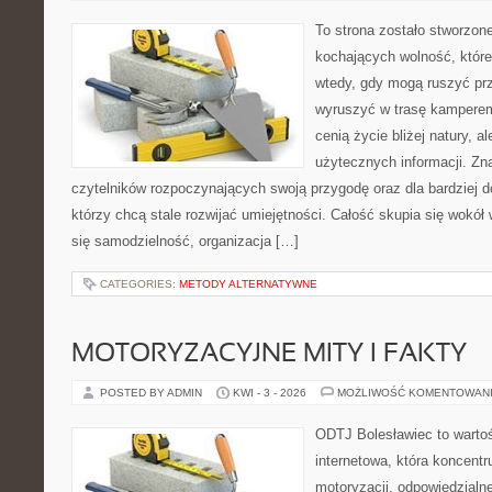
To strona zostało stworzon
kochających wolność, które
wtedy, gdy mogą ruszyć prz
wyruszyć w trasę kamperem.
cenią życie bliżej natury, a
użytecznych informacji. Zna
czytelników rozpoczynających swoją przygodę oraz dla bardziej 
którzy chcą stale rozwijać umiejętności. Całość skupia się wokół 
się samodzielność, organizacja […]
CATEGORIES:
METODY ALTERNATYWNE
MOTORYZACYJNE MITY I FAKTY
POSTED BY ADMIN
KWI - 3 - 2026
MOŻLIWOŚĆ KOMENTOWAN
ODTJ Bolesławiec to warto
internetowa, która koncentr
motoryzacji, odpowiedzialn