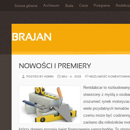
Archiwum
Cisza
Przegrana
Redakcj
Strona główna
Biała
BRAJAN
NOWOŚCI I PREMIERY
POSTED BY ADMIN
MAJ - 4 - 2026
MOŻLIWOŚĆ KOMENTOWAN
Rentdabcar to rozbudowany 
stworzony z myślą o osobac
zrozumieć rynek motoryzacy
wiele przydatnych tematów 
czemu może być codziennym
zarówno dla miłośników moto
którzy dopiero poznają świat finansowania samochodów. To stron