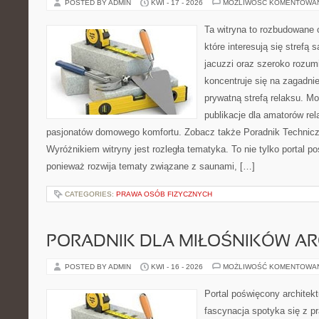
POSTED BY ADMIN
KWI - 17 - 2026
MOŻLIWOŚĆ KOMENTOWA
Ta witryna to rozbudowane 
które interesują się strefą
jacuzzi oraz szeroko rozu
koncentruje się na zagadni
prywatną strefą relaksu. Mo
publikacje dla amatorów rel
pasjonatów domowego komfortu. Zobacz także Poradnik Techniczn
Wyróżnikiem witryny jest rozległa tematyka. To nie tylko porta
ponieważ rozwija tematy związane z saunami, […]
CATEGORIES:
PRAWA OSÓB FIZYCZNYCH
PORADNIK DLA MIŁOŚNIKÓW AR
POSTED BY ADMIN
KWI - 16 - 2026
MOŻLIWOŚĆ KOMENTOWA
Portal poświęcony architekt
fascynacja spotyka się z p