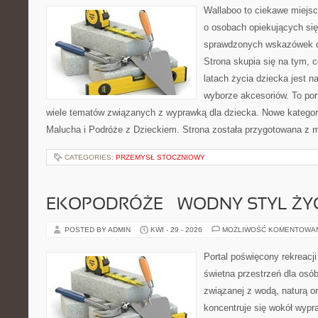
Wallaboo to ciekawe miejsc
o osobach opiekujących się
sprawdzonych wskazówek 
Strona skupia się na tym, 
latach życia dziecka jest
wyborze akcesoriów. To por
wiele tematów związanych z wyprawką dla dziecka. Nowe kategori
Malucha i Podróże z Dzieckiem. Strona została przygotowana z 
CATEGORIES:
PRZEMYSŁ STOCZNIOWY
EKOPODRÓŻE – WODNY STYL ŻY
POSTED BY ADMIN
KWI - 29 - 2026
MOŻLIWOŚĆ KOMENTOWA
Portal poświęcony rekreacj
świetna przestrzeń dla osó
związanej z wodą, naturą o
koncentruje się wokół wypr