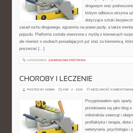
drogowym oraz podnoszenia 
którym odbiorca otrzyma uż
dotyczące sztuki bezpiecz
zasad ruchu drogowego, egzaminu na prawo jazdy, a także mental
pojazdu. Platforma została stworzona z myślą o kierowcach rozp
ale również o osobach posiadających już staż za kierownicą, któr
poszerzać […]
CATEGORIES:
ZJAWISKOWA PRZYRODA
CHOROBY I LECZENIE
POSTED BY ADMIN
KWI - 2 - 2026
MOŻLIWOŚĆ KOMENTOWAN
Przygotowałem opis oparty 
przedstawia się jako blog o 
miłośników zwierząt i obejm
profilaktyka i terapia, diet
weterynaria, psychologia i 