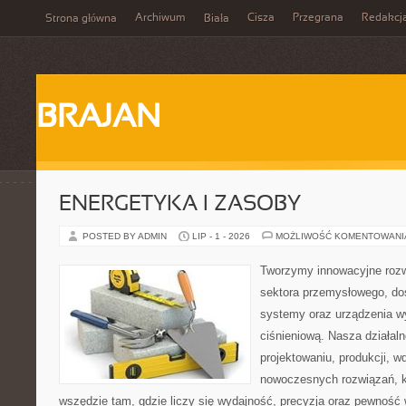
Archiwum
Cisza
Przegrana
Redakcj
Strona główna
Biała
BRAJAN
ENERGETYKA I ZASOBY
POSTED BY ADMIN
LIP - 1 - 2026
MOŻLIWOŚĆ KOMENTOWAN
Tworzymy innowacyjne rozw
sektora przemysłowego, do
systemy oraz urządzenia w
ciśnieniową. Nasza działaln
projektowaniu, produkcji, w
nowoczesnych rozwiązań, k
wszędzie tam, gdzie liczy się wydajność, precyzja oraz pewnoś