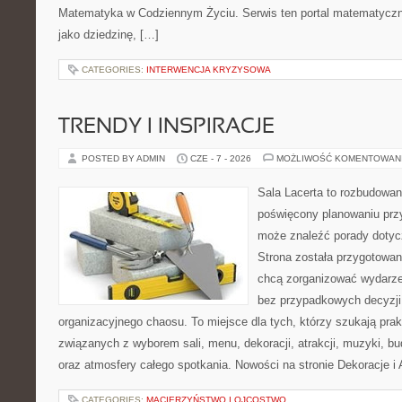
Matematyka w Codziennym Życiu. Serwis ten portal matematycz
jako dziedzinę, […]
CATEGORIES:
INTERWENCJA KRYZYSOWA
TRENDY I INSPIRACJE
POSTED BY ADMIN
CZE - 7 - 2026
MOŻLIWOŚĆ KOMENTOWAN
Sala Lacerta to rozbudowan
poświęcony planowaniu przy
może znaleźć porady dotyc
Strona została przygotowan
chcą zorganizować wydarze
bez przypadkowych decyzji,
organizacyjnego chaosu. To miejsce dla tych, którzy szukają pra
związanych z wyborem sali, menu, dekoracji, atrakcji, muzyki, b
oraz atmosfery całego spotkania. Nowości na stronie Dekoracje i 
CATEGORIES:
MACIERZYŃSTWO I OJCOSTWO