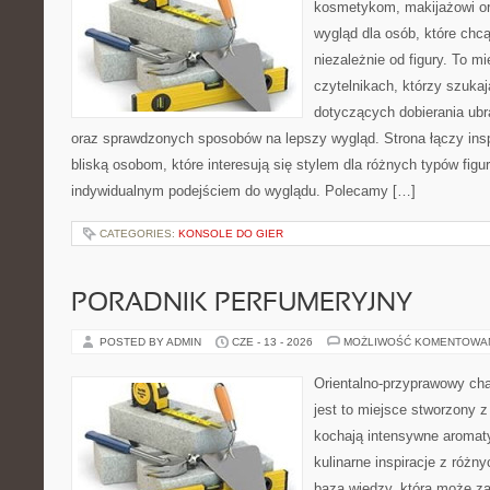
kosmetykom, makijażowi or
wygląd dla osób, które chc
niezależnie od figury. To m
czytelnikach, którzy szukaj
dotyczących dobierania ubr
oraz sprawdzonych sposobów na lepszy wygląd. Strona łączy insp
bliską osobom, które interesują się stylem dla różnych typów fig
indywidualnym podejściem do wyglądu. Polecamy […]
CATEGORIES:
KONSOLE DO GIER
PORADNIK PERFUMERYJNY
POSTED BY ADMIN
CZE - 13 - 2026
MOŻLIWOŚĆ KOMENTOWA
Orientalno-przyprawowy char
jest to miejsce stworzony 
kochają intensywne aromaty
kulinarne inspiracje z różny
baza wiedzy, która może z