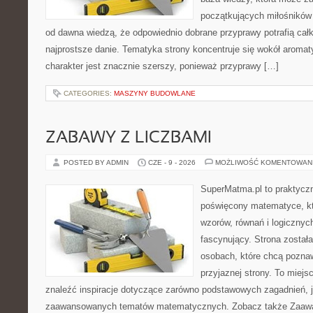
początkujących miłośników g
od dawna wiedzą, że odpowiednio dobrane przyprawy potrafią cał
najprostsze danie. Tematyka strony koncentruje się wokół aromat
charakter jest znacznie szerszy, ponieważ przyprawy […]
CATEGORIES:
MASZYNY BUDOWLANE
ZABAWY Z LICZBAMI
POSTED BY ADMIN
CZE - 9 - 2026
MOŻLIWOŚĆ KOMENTOWAN
SuperMatma.pl to praktyczn
poświęcony matematyce, któ
wzorów, równań i logicznyc
fascynujący. Strona został
osobach, które chcą poznaw
przyjaznej strony. To miej
znaleźć inspiracje dotyczące zarówno podstawowych zagadnień, ja
zaawansowanych tematów matematycznych. Zobacz także Zaaw