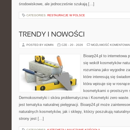
środowiskowe, ale jednocześnie szukają […]
CATEGORIES:
RESTAURACJE W POLSCE
TRENDY I NOWOŚCI
POSTED BY ADMIN
CZE - 20 - 2026
MOŻLIWOŚĆ KOMENTOWA
Bioarp24.pl to internetowa 
się wokół kosmetyków natu
rozumiana jako wygodne zap
które interesują się świado
która wpisuje się w rosnąc
kosmetykami o prostszym 
Dermokosmetyki i skóra problematyczna i Kosmetyki zero wast
jest tematyka naturalnej pielęgnacji. Bioarp24.pl może zainteres
naturalnych kosmetyków, jak i sklepy, którzy poszukują naturalny
strony jest […]
CATEGORIES:
KATECHEZA I NAUCZANIE KOŚCIOŁA