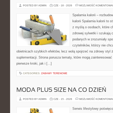
POSTED BY ADMIN
CZE - 18 - 2026
MOŻLIWOŚĆ KOMENTOWA
Spalarnia kalorii – rozbudo
kalorii Spalarnia kalorii to
z myślą o osobach, które 
zdrowej sylwetki i szukają 
podanych w zrozumiały spos
czytelników, którzy nie chc
obietnicach szybkich efektów, lecz wolą spojrzeć na zdrowy styl 
suplementacji. Strona porusza tematy, które mogą zainteresować
pierwsze kroki, jak i […]
CATEGORIES:
ZABAWY TERENOWE
MODA PLUS SIZE NA CO DZIEŃ
POSTED BY ADMIN
CZE - 15 - 2026
MOŻLIWOŚĆ KOMENTOWA
Serwis lifestylowy poświęcon