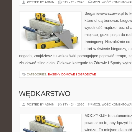
POSTED BY ADMIN
STY - 24 - 2026
MOŻLIWOŚĆ KOMENTOWA
Bieganiewwarszawie.pl to k
które chcą trenować biegowo
wydolność mądrze, bez chao
miejsce, gdzie pasja do ru
treningową. Niezależnie od
start w świecie biegaczy, 
nogach, znajdziesz tu wskazówki pomagające poprawić tempo, za
zbudować silne ciało. Ciekawe kategorie to Zdrowie i Sporty wyt
CATEGORIES:
BASENY DOMOWE I OGRODOWE
WĘDKARSTWO
POSTED BY ADMIN
STY - 24 - 2026
MOŻLIWOŚĆ KOMENTOWA
MOCZYKIJE to autonomiczny
powstał po to, aby łączyć 
wiedzą. To miejsce dla osó