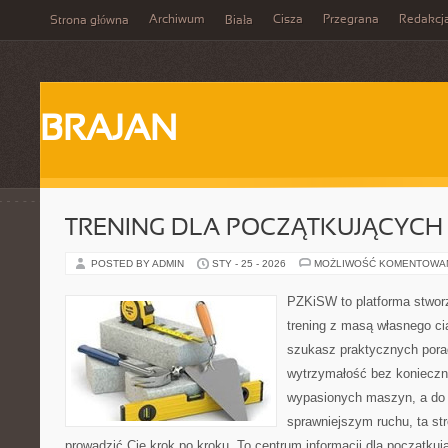
Archiwum
Cisza
Przegrana
Redakcj
Strona główna
Biała
BRAJAN
TRENING DLA POCZĄTKUJĄCYCH
POSTED BY ADMIN
STY - 25 - 2026
MOŻLIWOŚĆ KOMENTOWA
PZKiSW to platforma stworz
trening z masą własnego cia
szukasz praktycznych por
wytrzymałość bez konieczn
wypasionych maszyn, a do
sprawniejszym ruchu, ta str
prowadzić Cię krok po kroku. To centrum informacji dla początk