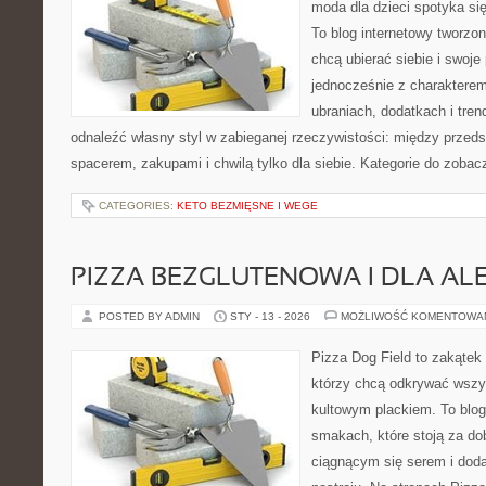
moda dla dzieci spotyka si
To blog internetowy tworzon
chcą ubierać siebie i swoje
jednocześnie z charakterem.
ubraniach, dodatkach i tren
odnaleźć własny styl w zabieganej rzeczywistości: między przeds
spacerem, zakupami i chwilą tylko dla siebie. Kategorie do zobac
CATEGORIES:
KETO BEZMIĘSNE I WEGE
PIZZA BEZGLUTENOWA I DLA AL
POSTED BY ADMIN
STY - 13 - 2026
MOŻLIWOŚĆ KOMENTOWA
Pizza Dog Field to zakątek
którzy chcą odkrywać wszys
kultowym plackiem. To blog 
smakach, które stoją za d
ciągnącym się serem i do