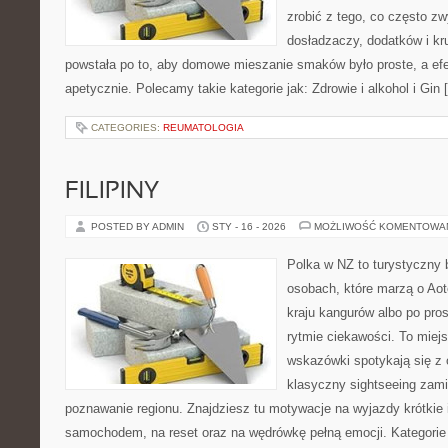
zrobić z tego, co często zw
dosładzaczy, dodatków i kr
powstała po to, aby domowe mieszanie smaków było proste, a ef
apetycznie. Polecamy takie kategorie jak: Zdrowie i alkohol i Gin 
CATEGORIES:
REUMATOLOGIA
FILIPINY
POSTED BY ADMIN
STY - 16 - 2026
MOŻLIWOŚĆ KOMENTOWA
Polka w NZ to turystyczny 
osobach, które marzą o Aot
kraju kangurów albo po pro
rytmie ciekawości. To miej
wskazówki spotykają się z 
klasyczny sightseeing zamie
poznawanie regionu. Znajdziesz tu motywacje na wyjazdy krótkie i
samochodem, na reset oraz na wędrówkę pełną emocji. Kategorie