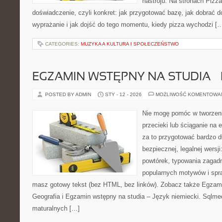
nastroju. Na stronach Pizza
doświadczenie, czyli konkret: jak przygotować bazę, jak dobrać d
wyprażanie i jak dojść do tego momentu, kiedy pizza wychodzi [
CATEGORIES:
MUZYKA A KULTURA I SPOŁECZEŃSTWO
EGZAMIN WSTĘPNY NA STUDIA – 
POSTED BY ADMIN
STY - 12 - 2026
MOŻLIWOŚĆ KOMENTOWA
Nie mogę pomóc w tworzeniu
przecieki lub ściąganie na 
za to przygotować bardzo d
bezpiecznej, legalnej wersji
powtórek, typowania zagad
popularnych motywów i spr
masz gotowy tekst (bez HTML, bez linków). Zobacz także Egzami
Geografia i Egzamin wstępny na studia – Język niemiecki. Sqlmed
maturalnych […]