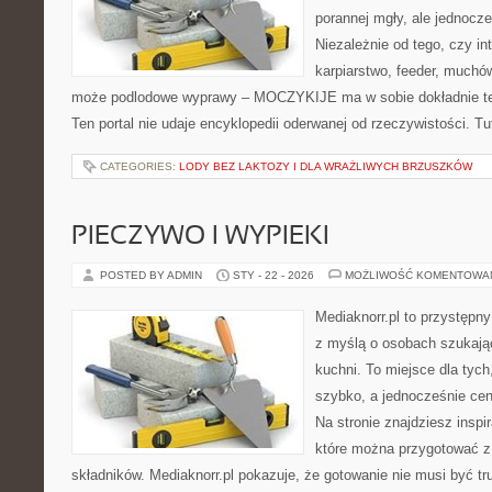
porannej mgły, ale jednocze
Niezależnie od tego, czy in
karpiarstwo, feeder, muchó
może podlodowe wyprawy – MOCZYKIJE ma w sobie dokładnie ten
Ten portal nie udaje encyklopedii oderwanej od rzeczywistości. Tut
CATEGORIES:
LODY BEZ LAKTOZY I DLA WRAŻLIWYCH BRZUSZKÓW
PIECZYWO I WYPIEKI
POSTED BY ADMIN
STY - 22 - 2026
MOŻLIWOŚĆ KOMENTOWA
Mediaknorr.pl to przystępny
z myślą o osobach szukają
kuchni. To miejsce dla tyc
szybko, a jednocześnie ce
Na stronie znajdziesz inspi
które można przygotować z
składników. Mediaknorr.pl pokazuje, że gotowanie nie musi być tr