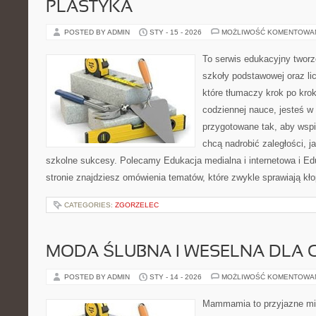
PLASTYKA
POSTED BY ADMIN
STY - 15 - 2026
MOŻLIWOŚĆ KOMENTOWA
To serwis edukacyjny tworz
szkoły podstawowej oraz li
które tłumaczy krok po kro
codziennej nauce, jesteś w
przygotowane tak, aby wspi
chcą nadrobić zaległości, ja
szkolne sukcesy. Polecamy Edukacja medialna i internetowa i Ed
stronie znajdziesz omówienia tematów, które zwykle sprawiają kło
CATEGORIES:
ZGORZELEC
MODA ŚLUBNA I WESELNA DLA 
POSTED BY ADMIN
STY - 14 - 2026
MOŻLIWOŚĆ KOMENTOWA
Mammamia to przyjazne mie