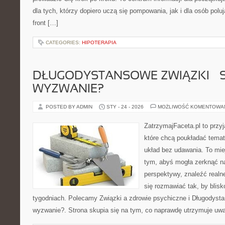
dla tych, którzy dopiero uczą się pompowania, jak i dla osób polu
front […]
CATEGORIES:
HIPOTERAPIA
DŁUGODYSTANSOWE ZWIĄZKI – 
WYZWANIE?
POSTED BY ADMIN
STY - 24 - 2026
MOŻLIWOŚĆ KOMENTOWA
ZatrzymajFaceta.pl to przyj
które chcą poukładać temat
układ bez udawania. To mie
tym, abyś mogła zerknąć na
perspektywy, znaleźć real
się rozmawiać tak, by blisk
tygodniach. Polecamy Związki a zdrowie psychiczne i Długodyst
wyzwanie?. Strona skupia się na tym, co naprawdę utrzymuje uw