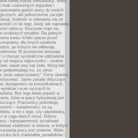
nia nowej kultury komunikacji. Wielu
ło brak codziennych dojazdów i
opasowania godzin pracy do swoich
gicznych, ale jednocześnie zaczęło
lację, trudność w oderwaniu się od
jasność co do tego, kiedy tak naprawdę
zień roboczy. Kluczowe staje się
 osobistych rytuałów. Dla jednych
ranna kawa i krótki spacer przed
omputera, dla innych ustalenie
dzin, po których nie odbierają
telefonów. W przestrzeni domowej
 o chociaż symboliczne oddzielenie
cy od miejsca odpoczynku – osobne
fotel, nawet inny kąt stołu. Mózg lubi
re podpowiadają mu, że „teraz
a „teraz odpoczywamy”. Firmy również
ostosować. Jasne zasady dotyczące
ne, dostępności na komunikatorach,
 wyników i ocen rocznych to
aufania. Bez tego łatwo popaść w
anie, które w pracy hybrydowej jest
iszczące. Pracownicy potrzebują
tonomii – świadomości, że są
 efektu, a nie z tego, czy odpowiedzą
ć w ciągu dwóch minut. Dobrze
esy i transparentność oczekiwań
dować stabilność w świecie, w którym
onywania pracy jest zmienne. Wielu
 szuka dziś materiałów, poradników i