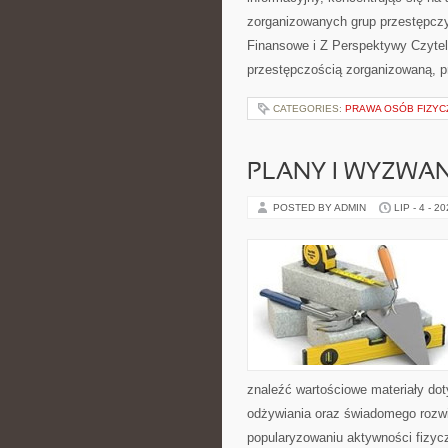
zorganizowanych grup przestępczy
Finansowe i Z Perspektywy Czyteln
przestępczością zorganizowaną, p
CATEGORIES:
PRAWA OSÓB FIZYC
PLANY I WYZWA
POSTED BY ADMIN
LIP - 4 - 2
znaleźć wartościowe materiały dot
odżywiania oraz świadomego rozwij
popularyzowaniu aktywności fizyc