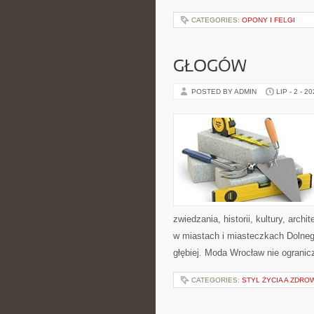
CATEGORIES:
OPONY I FELGI
GŁOGÓW
POSTED BY ADMIN
LIP - 2 - 2
zwiedzania, historii, kultury, arch
w miastach i miasteczkach Dolnego
głębiej. Moda Wrocław nie ogranicz
CATEGORIES:
STYL ŻYCIA A ZDRO