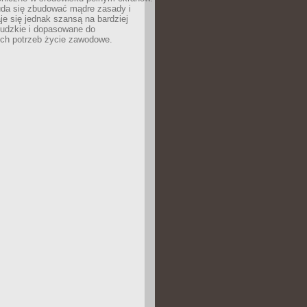
uda się zbudować mądre zasady i
aje się jednak szansą na bardziej
ludzkie i dopasowane do
ych potrzeb życie zawodowe.