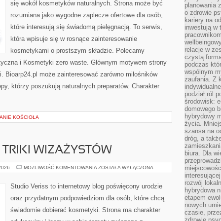
się wokół kosmetyków naturalnych. Strona może być
planowania 
o zdrowie ps
rozumiana jako wygodne zaplecze ofertowe dla osób,
kariery na o
które interesują się świadomą pielęgnacją. To serwis,
inwestują w 
pracownikom
która wpisuje się w rosnące zainteresowanie
wellbeingow
relacje w ze
kosmetykami o prostszym składzie. Polecamy
czystą forma
tyczna i Kosmetyki zero waste. Głównym motywem strony
podczas któr
wspólnym my
cji. Bioarp24.pl może zainteresować zarówno miłośników
zaufania. Z k
epy, którzy poszukują naturalnych preparatów. Charakter
indywidualne
podział ról 
środowisk: e
domowego bi
hybrydowy m
ZANIE KOŚCIOŁA
życia. Mniej
szansa na od
dróg, a tak
zamieszkania
TRIKI WIZAŻYSTÓW
biura. Dla wi
przeprowadzk
PROFESJONALNE
miejscowośc
 2026
MOŻLIWOŚĆ KOMENTOWANIA
ZOSTAŁA WYŁĄCZONA
TRIKI
interesujące
WIZAŻYSTÓW
rozwój lokal
Studio Veriss to internetowy blog poświęcony urodzie
hybrydowa ni
etapem ewol
oraz przydatnym podpowiedziom dla osób, które chcą
nowych umie
świadomie dobierać kosmetyki. Strona ma charakter
czasie, prze
zdrowie psy