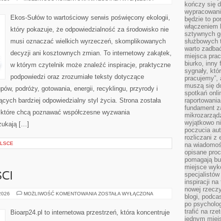
kończy się d
OD
CZYTELNIKÓW
wypracowanie
Ekos-Sułów to wartościowy serwis poświęcony ekologii,
będzie to po
włączeniem k
który pokazuje, że odpowiedzialność za środowisko nie
sztywnych go
musi oznaczać wielkich wyrzeczeń, skomplikowanych
służbowych 
warto zadbać
decyzji ani kosztownych zmian. To internetowy zakątek,
miejsca pra
biurko, inny 
w którym czytelnik może znaleźć inspiracje, praktyczne
sygnały, któ
podpowiedzi oraz zrozumiałe teksty dotyczące
pracujemy”, 
muszą się d
w, podróży, gotowania, energii, recyklingu, przyrody i
spotkań onli
ych bardziej odpowiedzialny styl życia. Strona została
raportowania
fundament z
 które chcą poznawać współczesne wyzwania
mikrozarządz
wyjątkowo n
zukają […]
poczucia au
rozliczani z
OLSCE
na wiadomoś
opisane proc
pomagają bu
miejsce wyk
specjalistów
CI
inspiracji na
nowej rzeczy
TRENDY
 2026
MOŻLIWOŚĆ KOMENTOWANIA
ZOSTAŁA WYŁĄCZONA
blogi, podca
I
po psycholog
NOWOŚCI
trafić na rze
Bioarp24.pl to internetowa przestrzeń, która koncentruje
jednym miej