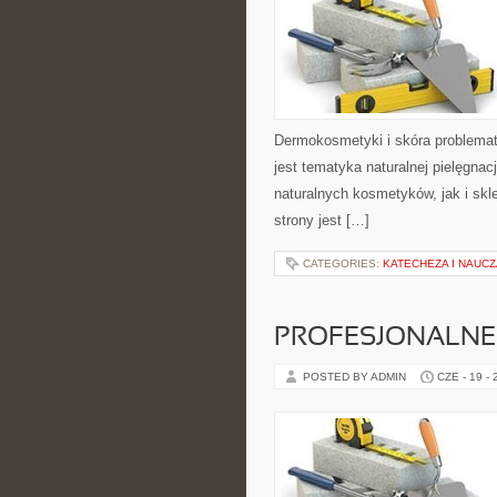
Dermokosmetyki i skóra problema
jest tematyka naturalnej pielęgna
naturalnych kosmetyków, jak i skl
strony jest […]
CATEGORIES:
KATECHEZA I NAUC
PROFESJONALNE 
POSTED BY ADMIN
CZE - 19 -