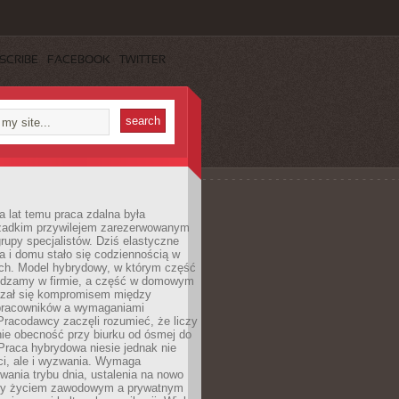
SCRIBE
FACEBOOK
TWITTER
a lat temu praca zdalna była
rzadkim przywilejem zarezerwowanym
grupy specjalistów. Dziś elastyczne
ra i domu stało się codziennością w
ach. Model hybrydowy, w którym część
ędzamy w firmie, a część w domowym
azał się kompromisem między
pracowników a wymaganiami
 Pracodawcy zaczęli rozumieć, że liczy
 nie obecność przy biurku od ósmej do
Praca hybrydowa niesie jednak nie
ci, ale i wyzwania. Wymaga
wania trybu dnia, ustalenia na nowo
zy życiem zawodowym a prywatnym