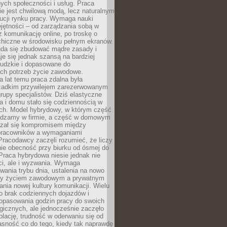
nych społeczności i usług. Praca
e jest chwilową modą, lecz naturalnym
ucji rynku pracy. Wymaga nauki
jętności – od zarządzania sobą w
z komunikację online, po troskę o
chiczne w środowisku pełnym ekranów.
uda się zbudować mądre zasady i
aje się jednak szansą na bardziej
ludzkie i dopasowane do
ych potrzeb życie zawodowe.
a lat temu praca zdalna była
rzadkim przywilejem zarezerwowanym
grupy specjalistów. Dziś elastyczne
ra i domu stało się codziennością w
ach. Model hybrydowy, w którym część
ędzamy w firmie, a część w domowym
azał się kompromisem między
pracowników a wymaganiami
 Pracodawcy zaczęli rozumieć, że liczy
 nie obecność przy biurku od ósmej do
Praca hybrydowa niesie jednak nie
ci, ale i wyzwania. Wymaga
wania trybu dnia, ustalenia na nowo
zy życiem zawodowym a prywatnym
nia nowej kultury komunikacji. Wielu
ło brak codziennych dojazdów i
opasowania godzin pracy do swoich
gicznych, ale jednocześnie zaczęło
lację, trudność w oderwaniu się od
jasność co do tego, kiedy tak naprawdę