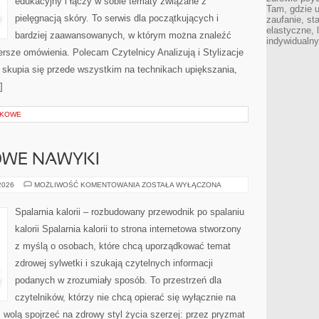
edukacyjny i łączy w sobie tematy związane z
Tam, gdzie 
pielęgnacją skóry. To serwis dla początkujących i
zaufanie, st
elastyczne, 
bardziej zaawansowanych, w którym można znaleźć
indywidualn
zersze omówienia. Polecam Czytelnicy Analizują i Stylizacje
 skupia się przede wszystkim na technikach upiększania,
]
ŁKOWE
ROWE NAWYKI
LIFESTYLE
 2026
MOŻLIWOŚĆ KOMENTOWANIA
ZOSTAŁA WYŁĄCZONA
I
ZDROWE
NAWYKI
Spalarnia kalorii – rozbudowany przewodnik po spalaniu
kalorii Spalarnia kalorii to strona internetowa stworzony
z myślą o osobach, które chcą uporządkować temat
zdrowej sylwetki i szukają czytelnych informacji
podanych w zrozumiały sposób. To przestrzeń dla
czytelników, którzy nie chcą opierać się wyłącznie na
z wolą spojrzeć na zdrowy styl życia szerzej: przez pryzmat