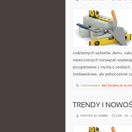
codziennych wyborów, domu, zakupó
nowoczesnych rozwiązań wspierając
przygotowana z myślą o osobach,
środowiskowe, ale jednocześnie s
CATEGORIES:
RESTAURACJE W P
TRENDY I NOWOŚ
POSTED BY ADMIN
CZE - 20 -