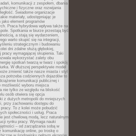
zadań, komunikacji z zespołem, dbania
ychiczne i fizyczne oraz rozwijania
dległość. Świadome organizacje
takie materiały, udostępniając je
 jako element programów
ych. Praca hybrydowa wpływa także na
spole. Spotkania w biurze przestają być
lnością, a stają się wydarzeniem,
ego warto skupić się na integracji,
śleniu strategicznym i budowaniu
olei dni zdalne służą głębokiej,
j pracy wymagającej skupienia. Taki
pozwala wykorzystać zalety obu
nergię spotkań twarzą w twarz i spokój
urka. W dłuższej perspektywie model
oże zmienić także nasze miasta i styl
sza potrzeba codziennych dojazdów to
ciążenie komunikacji publicznej i
że możliwość wyboru miejsca
 nie tylko ze względu na bliskość
elu osób otwiera się opcja
i z dużych metropolii do mniejszych
i, przy zachowaniu dostępu do
j pracy. To z kolei może pobudzić
nych społeczności i usług. Praca
e jest chwilową modą, lecz naturalnym
ucji rynku pracy. Wymaga nauki
jętności – od zarządzania sobą w
z komunikację online, po troskę o
chiczne w środowisku pełnym ekranów.