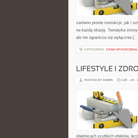
zarówno proste instrukcje, jak i s
na każdą okazję. Tematyka strony
ale nie ogranicza się wyłącznie […
CATEGORIES:
DANIA WYSOKOBIA
LIFESTYLE I ZD
POSTED BY ADMIN
CZE - 18 -
obietnicach szybkich efektów, lec