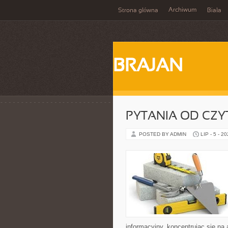
Archiwum
Strona główna
Biała
BRAJAN
PYTANIA OD CZ
POSTED BY ADMIN
LIP - 5 - 2
informacyjny, koncentrując się na 