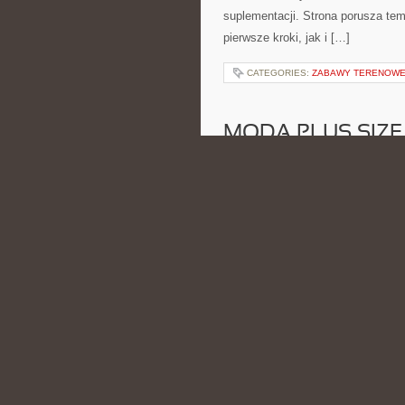
suplementacji. Strona porusza te
pierwsze kroki, jak i […]
CATEGORIES:
ZABAWY TERENOW
MODA PLUS SIZE
POSTED BY ADMIN
CZE - 15 -
oraz sprawdzonych sposobów na le
bliską osobom, które interesują s
indywidualnym podejściem do wyg