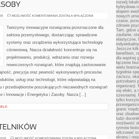
rozwój lokal
ASOBY
hybrydowa ni
etapem ewol
ENERGETYKA
nowych umie
026
MOŻLIWOŚĆ KOMENTOWANIA
ZOSTAŁA WYŁĄCZONA
I
czasie, prze
ZASOBY
zdrowie psy
Tworzymy innowacyjne rozwiązania przeznaczone dla
Tam, gdzie 
zaufanie, st
sektora przemysłowego, dostarczając sprawdzone
elastyczne, 
systemy oraz urządzenia wykorzystujące technologię
indywidualn
Jeszcze kilk
ciśnieniową. Nasza działalność koncentruje się na
benefitem, 
projektowaniu, produkcji, wdrażaniu oraz rozwoju
dla wąskiej 
łączenie biu
nowoczesnych rozwiązań, które znajdują zastosowanie
wielu branż
tygodnia sp
dajność, precyzja oraz pewność wykonywanych procesów.
zaciszu, ok
oduktów, usług oraz technologii, które odpowiadają na
potrzebami 
organizacji.
u i przedsiębiorstw poszukujących niezawodnych rozwiązań
się efekt, a
e i Innowacje i Energetyka i Zasoby. Nasza […]
szesnastej. 
tylko korzyś
przeorganizo
GELD
granic międ
oraz zbudowa
ludzi doceni
możliwość d
YTELNIKÓW
rytmów biolo
odczuwać izo
ekranu i nie
PYTANIA
 2026
MOŻLIWOŚĆ KOMENTOWANIA
ZOSTAŁA WYŁĄCZONA