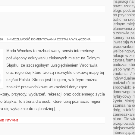
inspiracji na
nowej rzeczy
blogi, podca
po psycholog
trafić na rze
jednym miej
planowania 
o zdrowie ps
kariery na o
GŁOGÓW
026
MOŻLIWOŚĆ KOMENTOWANIA
ZOSTAŁA WYŁĄCZONA
inwestują w 
pracownikom
Moda Wrocław to rozbudowany serwis internetowy
wellbeingow
relacje w ze
poświęcony odkrywaniu ciekawych miejsc na Dolnym
czystą forma
podczas któr
Śląsku, ze szczególnym uwzględnieniem Wrocławia
wspólnym my
oraz regionów, które tworzą niezwykle ciekawą mapę tej
zaufania. Z k
indywidualne
części Polski. Strona jest blogiem, w którym można
podział ról 
znaleźć przewodnikowe wskazówki dotyczące
środowisk: e
domowego bi
itektury, przyrody, wydarzeń, rekreacji oraz codziennego życia
hybrydowy m
życia. Mniej
 Śląska. To strona dla osób, które lubią poznawać region
szansa na od
a się wyłącznie do najbardziej […]
dróg, a tak
zamieszkania
biura. Dla wi
WIE INTYMNE
przeprowadzk
miejscowośc
interesujące