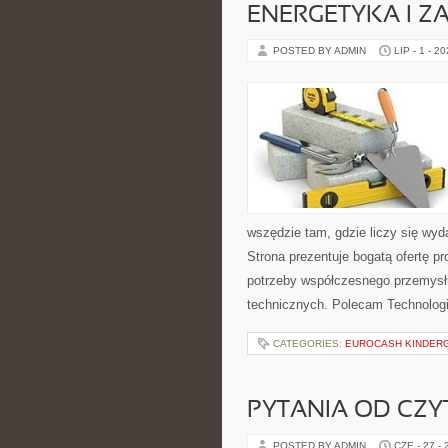
ENERGETYKA I Z
POSTED BY ADMIN
LIP - 1 - 2
wszędzie tam, gdzie liczy się wy
Strona prezentuje bogatą ofertę pr
potrzeby współczesnego przemysł
technicznych. Polecam Technologi
CATEGORIES:
EUROCASH KINDER
PYTANIA OD CZ
POSTED BY ADMIN
CZE - 27 -