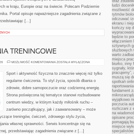
oraz zbudowa
ludzi doceni
ch w kraju, Europie oraz na świecie. Polecam Podziemie
możliwość d
ika. Portal opisuje najważniejsze zagadnienia związane z
rytmów biolo
odczuwać izo
rzedstawiając […]
ekranu i nie
kończy się d
wypracowanie
ZNYCH
będzie to po
włączeniem k
sztywnych go
służbowych 
NIA TRENINGOWE
warto zadbać
miejsca pra
PLANY
026
MOŻLIWOŚĆ KOMENTOWANIA
ZOSTAŁA WYŁĄCZONA
biurko, inny 
I
sygnały, któ
WYZWANIA
TRENINGOWE
pracujemy”, 
Sport i aktywność fizyczna to znacznie więcej niż tylko
muszą się d
regularne ćwiczenia. To styl życia, sposób dbania o
spotkań onli
raportowania
zdrowie, dobre samopoczucie oraz codzienną energię.
fundament z
Strona poświęcona tej tematyce stanowi rozbudowane
mikrozarządz
wyjątkowo n
centrum wiedzy, w którym każdy miłośnik ruchu –
poczucia au
rozliczani z
zarówno początkujący, jak i zaawansowany – może
na wiadomoś
yczące treningów, ćwiczeń, zdrowego stylu życia,
opisane proc
pomagają bu
ania własnej sprawności. Serwis koncentruje się na
miejsce wyk
znej, przedstawiając zagadnienia związane z […]
specjalistów