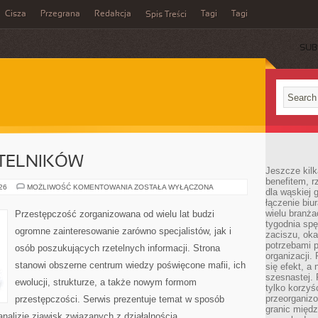
Cisza
Przegrana
Redakcja
Tagi
Tagi
Spis Treści
SUB
YTELNIKÓW
Jeszcze kilk
benefitem, 
PYTANIA
026
MOŻLIWOŚĆ KOMENTOWANIA
ZOSTAŁA WYŁĄCZONA
dla wąskiej 
OD
łączenie biu
CZYTELNIKÓW
wielu branż
Przestępczość zorganizowana od wielu lat budzi
tygodnia sp
ogromne zainteresowanie zarówno specjalistów, jak i
zaciszu, ok
potrzebami 
osób poszukujących rzetelnych informacji. Strona
organizacji.
stanowi obszerne centrum wiedzy poświęcone mafii, ich
się efekt, a
szesnastej. 
ewolucji, strukturze, a także nowym formom
tylko korzyś
przeorganizo
przestępczości. Serwis prezentuje temat w sposób
granic międ
analizie zjawisk związanych z działalnością