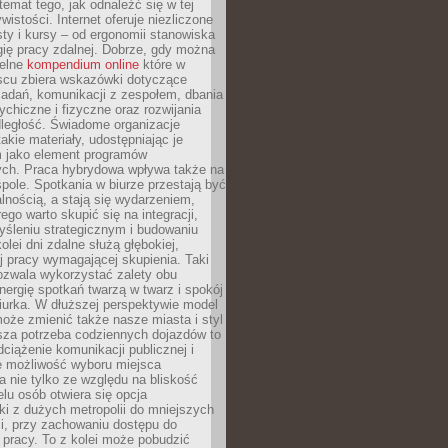
 temat tego, jak odnaleźć się w tej
wistości. Internet oferuje niezliczone
sty i kursy – od ergonomii stanowiska
ię pracy zdalnej. Dobrze, gdy można
telne
kompendium online
które w
scu zbiera wskazówki dotyczące
zadań, komunikacji z zespołem, dbania
ychiczne i fizyczne oraz rozwijania
dległość. Świadome organizacje
takie materiały, udostępniając je
 jako element programów
ych. Praca hybrydowa wpływa także na
spole. Spotkania w biurze przestają być
lnością, a stają się wydarzeniem,
ego warto skupić się na integracji,
śleniu strategicznym i budowaniu
olei dni zdalne służą głębokiej,
j pracy wymagającej skupienia. Taki
pozwala wykorzystać zalety obu
nergię spotkań twarzą w twarz i spokój
urka. W dłuższej perspektywie model
oże zmienić także nasze miasta i styl
sza potrzeba codziennych dojazdów to
ciążenie komunikacji publicznej i
że możliwość wyboru miejsca
 nie tylko ze względu na bliskość
elu osób otwiera się opcja
i z dużych metropolii do mniejszych
i, przy zachowaniu dostępu do
j pracy. To z kolei może pobudzić