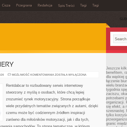
Cisza
Przegrana
Redakcja
Tagi
Tagi
Spis Treści
SUB
IERY
Jeszcze kilk
benefitem, 
NOWOŚCI
026
MOŻLIWOŚĆ KOMENTOWANIA
ZOSTAŁA WYŁĄCZONA
dla wąskiej 
I
łączenie biu
PREMIERY
wielu branż
Rentdabcar to rozbudowany serwis internetowy
tygodnia sp
stworzony z myślą o osobach, które chcą lepiej
zaciszu, ok
potrzebami 
zrozumieć rynek motoryzacyjny. Strona porządkuje
organizacji.
wiele przydatnych tematów związanych z autami, dzięki
się efekt, a
szesnastej. 
czemu może być codziennym źródłem inspiracji
tylko korzyś
przeorganizo
zarówno dla miłośników motoryzacji, jak i dla tych,
granic międ
ansowania samochodów. To strona tematyczna, w którym