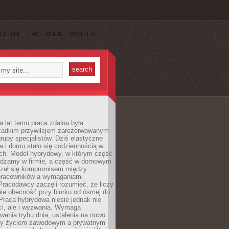
SCRIBE
FACEBOOK
TWITTER
a lat temu praca zdalna była
rzadkim przywilejem zarezerwowanym
grupy specjalistów. Dziś elastyczne
ra i domu stało się codziennością w
ach. Model hybrydowy, w którym część
ędzamy w firmie, a część w domowym
azał się kompromisem między
pracowników a wymaganiami
 Pracodawcy zaczęli rozumieć, że liczy
 nie obecność przy biurku od ósmej do
Praca hybrydowa niesie jednak nie
ci, ale i wyzwania. Wymaga
wania trybu dnia, ustalenia na nowo
zy życiem zawodowym a prywatnym