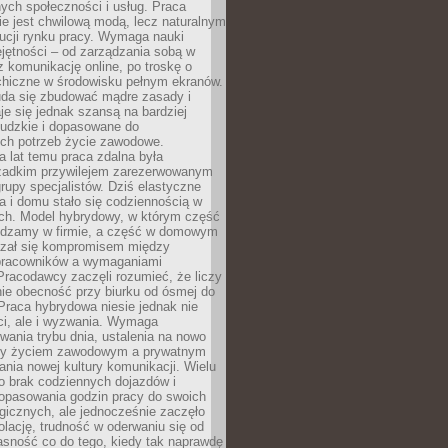
nych społeczności i usług. Praca
e jest chwilową modą, lecz naturalnym
ucji rynku pracy. Wymaga nauki
jętności – od zarządzania sobą w
z komunikację online, po troskę o
chiczne w środowisku pełnym ekranów.
uda się zbudować mądre zasady i
aje się jednak szansą na bardziej
ludzkie i dopasowane do
ych potrzeb życie zawodowe.
a lat temu praca zdalna była
rzadkim przywilejem zarezerwowanym
grupy specjalistów. Dziś elastyczne
ra i domu stało się codziennością w
ach. Model hybrydowy, w którym część
ędzamy w firmie, a część w domowym
azał się kompromisem między
pracowników a wymaganiami
 Pracodawcy zaczęli rozumieć, że liczy
 nie obecność przy biurku od ósmej do
Praca hybrydowa niesie jednak nie
ci, ale i wyzwania. Wymaga
wania trybu dnia, ustalenia na nowo
zy życiem zawodowym a prywatnym
nia nowej kultury komunikacji. Wielu
ło brak codziennych dojazdów i
opasowania godzin pracy do swoich
gicznych, ale jednocześnie zaczęło
lację, trudność w oderwaniu się od
jasność co do tego, kiedy tak naprawdę