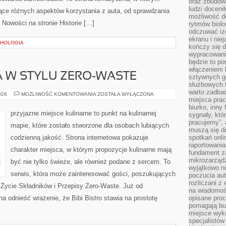
oraz zbudowa
ludzi doceni
ce różnych aspektów korzystania z auta, od sprawdzania
możliwość d
 Nowości na stronie Historie […]
rytmów biolo
odczuwać izo
ekranu i nie
CHOLOGIA
kończy się d
wypracowanie
będzie to po
włączeniem k
 W STYLU ZERO-WASTE
sztywnych go
służbowych 
warto zadbać
KUCHNIA
026
MOŻLIWOŚĆ KOMENTOWANIA
ZOSTAŁA WYŁĄCZONA
miejsca pra
ŚWIATA
W
biurko, inny 
STYLU
przyjazne miejsce kulinarne to punkt na kulinarnej
sygnały, któ
ZERO-
WASTE
pracujemy”, 
mapie, które zostało stworzone dla osobach lubiących
muszą się d
codzienną jakość. Strona internetowa pokazuje
spotkań onli
raportowania
charakter miejsca, w którym propozycje kulinarne mają
fundament z
mikrozarządz
być nie tylko świeże, ale również podane z sercem. To
wyjątkowo n
serwis, która może zainteresować gości, poszukujących
poczucia au
rozliczani z
 Życie Składników i Przepisy Zero-Waste. Już od
na wiadomoś
 odnieść wrażenie, że Bibi Bistro stawia na prostotę
opisane proc
pomagają bu
miejsce wyk
specjalistów