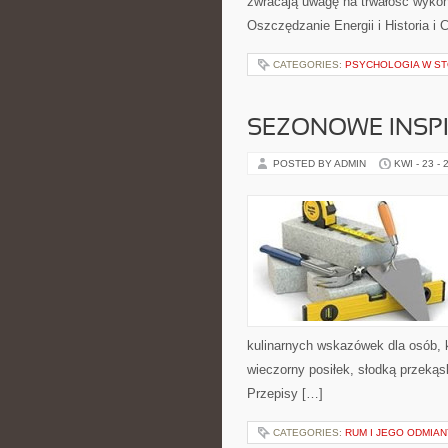
zwracają uwagę na trwałość wykon
Oszczędzanie Energii i Historia i
CATEGORIES:
PSYCHOLOGIA W ST
SEZONOWE INSPI
POSTED BY ADMIN
KWI - 23 - 
kulinarnych wskazówek dla osób, k
wieczorny posiłek, słodką przekąs
Przepisy […]
CATEGORIES:
RUM I JEGO ODMIAN