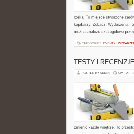
rzeką. To miejsce stworzone zaró
kajakarzy. Zobacz: Wydarzenia i S
można znaleźć szczegółowe przew
CATEGORIES:
EVENTY I WYDARZE
TESTY I RECENZJ
POSTED BY ADMIN
KWI - 27 - 
zmienić każde wnętrze. To przestrz