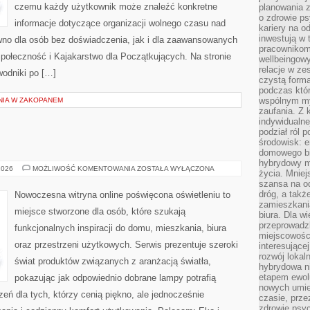
czemu każdy użytkownik może znaleźć konkretne
planowania 
o zdrowie ps
informacje dotyczące organizacji wolnego czasu nad
kariery na o
inwestują w 
wno dla osób bez doświadczenia, jak i dla zaawansowanych
pracownikom
połeczność i Kajakarstwo dla Początkujących. Na stronie
wellbeingow
relacje w ze
odniki po […]
czystą forma
podczas któr
wspólnym my
NIA W ZAKOPANEM
zaufania. Z k
indywidualne
podział ról 
E
środowisk: e
domowego bi
hybrydowy m
TESTY
2026
MOŻLIWOŚĆ KOMENTOWANIA
ZOSTAŁA WYŁĄCZONA
życia. Mniej
I
szansa na od
RECENZJE
dróg, a tak
Nowoczesna witryna online poświęcona oświetleniu to
zamieszkania
miejsce stworzone dla osób, które szukają
biura. Dla wi
przeprowadzk
funkcjonalnych inspiracji do domu, mieszkania, biura
miejscowośc
oraz przestrzeni użytkowych. Serwis prezentuje szeroki
interesujące
rozwój lokal
świat produktów związanych z aranżacją światła,
hybrydowa ni
etapem ewol
pokazując jak odpowiednio dobrane lampy potrafią
nowych umie
eń dla tych, którzy cenią piękno, ale jednocześnie
czasie, prze
zdrowie psy