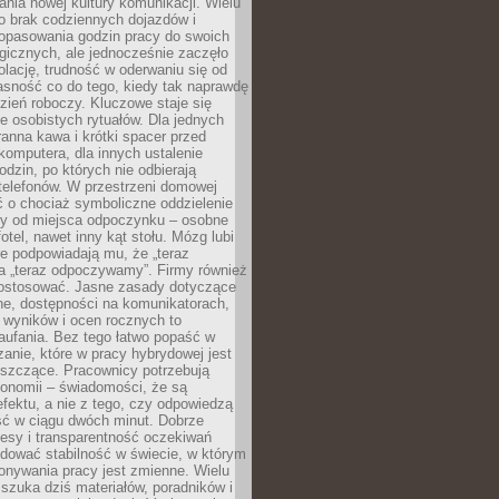
nia nowej kultury komunikacji. Wielu
ło brak codziennych dojazdów i
opasowania godzin pracy do swoich
gicznych, ale jednocześnie zaczęło
lację, trudność w oderwaniu się od
jasność co do tego, kiedy tak naprawdę
zień roboczy. Kluczowe staje się
 osobistych rytuałów. Dla jednych
ranna kawa i krótki spacer przed
omputera, dla innych ustalenie
dzin, po których nie odbierają
telefonów. W przestrzeni domowej
 o chociaż symboliczne oddzielenie
cy od miejsca odpoczynku – osobne
fotel, nawet inny kąt stołu. Mózg lubi
re podpowiadają mu, że „teraz
a „teraz odpoczywamy”. Firmy również
ostosować. Jasne zasady dotyczące
ne, dostępności na komunikatorach,
 wyników i ocen rocznych to
aufania. Bez tego łatwo popaść w
anie, które w pracy hybrydowej jest
iszczące. Pracownicy potrzebują
tonomii – świadomości, że są
 efektu, a nie z tego, czy odpowiedzą
ć w ciągu dwóch minut. Dobrze
esy i transparentność oczekiwań
dować stabilność w świecie, w którym
onywania pracy jest zmienne. Wielu
 szuka dziś materiałów, poradników i