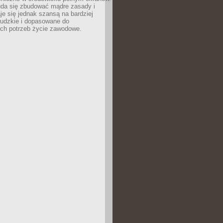
uda się zbudować mądre zasady i
aje się jednak szansą na bardziej
ludzkie i dopasowane do
ych potrzeb życie zawodowe.