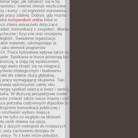
 temat tego, jak odnaleźć się w tej
wistości. Internet oferuje niezliczone
sty i kursy – od ergonomii stanowiska
ię pracy zdalnej. Dobrze, gdy można
telne
kompendium online
które w
scu zbiera wskazówki dotyczące
zadań, komunikacji z zespołem, dbania
ychiczne i fizyczne oraz rozwijania
dległość. Świadome organizacje
takie materiały, udostępniając je
 jako element programów
ych. Praca hybrydowa wpływa także na
spole. Spotkania w biurze przestają być
lnością, a stają się wydarzeniem,
ego warto skupić się na integracji,
śleniu strategicznym i budowaniu
olei dni zdalne służą głębokiej,
j pracy wymagającej skupienia. Taki
pozwala wykorzystać zalety obu
nergię spotkań twarzą w twarz i spokój
urka. W dłuższej perspektywie model
oże zmienić także nasze miasta i styl
sza potrzeba codziennych dojazdów to
ciążenie komunikacji publicznej i
że możliwość wyboru miejsca
 nie tylko ze względu na bliskość
elu osób otwiera się opcja
i z dużych metropolii do mniejszych
i, przy zachowaniu dostępu do
j pracy. To z kolei może pobudzić