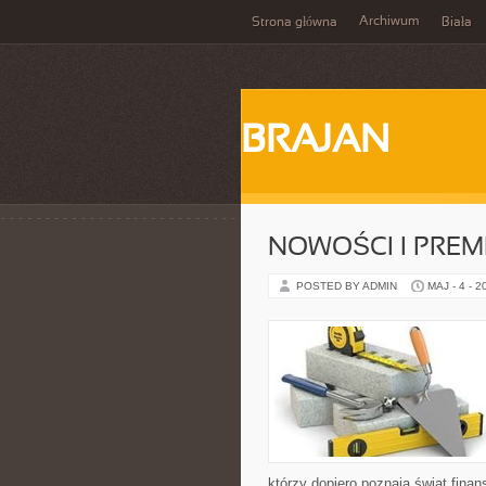
Archiwum
Strona główna
Biała
BRAJAN
NOWOŚCI I PREM
POSTED BY ADMIN
MAJ - 4 - 2
którzy dopiero poznają świat fin