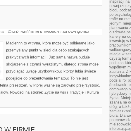
inspiracji na
nowej rzeczy
blogi, podca
po psycholog
trafić na rze
jednym miej
planowania 
o zdrowie ps
ŻYCIE
026
MOŻLIWOŚĆ KOMENTOWANIA
ZOSTAŁA WYŁĄCZONA
NA
kariery na o
WSI
inwestują w 
Madlennn to witryna, które może być odbierane jako
pracownikom
wellbeingow
przemyślany punkt w sieci dla osób szukających
relacje w ze
praktycznych informacji. Już sama nazwa buduje
czystą forma
podczas któr
skojarzenie z czymś wyrazistym, dlatego strona może
wspólnym my
przyciągać uwagę użytkowników, którzy lubią świeże
zaufania. Z k
indywidualne
podejście do prezentowania tematów. To nie jest
podział ról 
środowisk: e
ytelna przestrzeń, w której ważne są zarówno przejrzystość,
domowego bi
ałów. Nowości na stronie: Życie na wsi i Tradycje i Kultura
hybrydowy m
życia. Mniej
szansa na od
dróg, a tak
zamieszkania
biura. Dla wi
przeprowadzk
miejscowośc
interesujące
 W FIRMIE