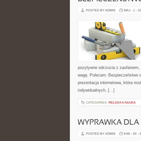
POSTED BY ADMIN
MAJ - 1 - 2
pozytywne odczucia z zaufaniem, 
wagę. Polecam: Bezpieczeństwo w
prezentacja internetowa, która mo
indywidualnych, […]
CATEGORIES:
RELIGIA A NAUKA
WYPRAWKA DLA
POSTED BY ADMIN
KWI - 30 - 