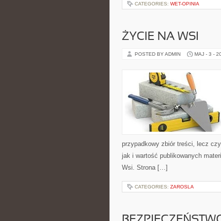
CATEGORIES:
WET-OPINIA
ŻYCIE NA WSI
POSTED BY ADMIN
MAJ - 3 - 2
przypadkowy zbiór treści, lecz cz
jak i wartość publikowanych materi
Wsi. Strona […]
CATEGORIES:
ZAROSLA
BEZPIECZEŃSTWO