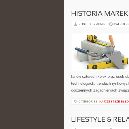
HISTORIA MARE
POSTED BY ADMIN
KWI - 20 - 
fanów czterech kółek oraz osób o
technologiach, trendach rynkowych
codziennych zagadnieniach związ
CATEGORIES:
NAJCZĘSTSZE BŁĘD
LIFESTYLE & REL