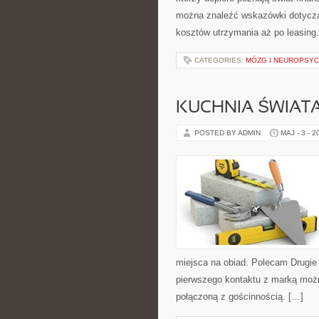
można znaleźć wskazówki dotyczą
kosztów utrzymania aż po leasing.
CATEGORIES:
MÓZG I NEUROPSY
KUCHNIA ŚWIATA
POSTED BY ADMIN
MAJ - 3 - 2
miejsca na obiad. Polecam Drugie
pierwszego kontaktu z marką można
połączoną z gościnnością. […]