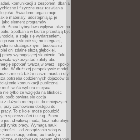
zadań, komunikacji z zespołem, dbania
ychiczne i fizyczne oraz rozwijania
dległość. Świadome organizacje
takie materiały, udostępniając je
 jako element programów
ych. Praca hybrydowa wpływa także na
spole. Spotkania w biurze przestają być
lnością, a stają się wydarzeniem,
ego warto skupić się na integracji,
śleniu strategicznym i budowaniu
olei dni zdalne służą głębokiej,
j pracy wymagającej skupienia. Taki
pozwala wykorzystać zalety obu
nergię spotkań twarzą w twarz i spokój
urka. W dłuższej perspektywie model
oże zmienić także nasze miasta i styl
sza potrzeba codziennych dojazdów to
ciążenie komunikacji publicznej i
że możliwość wyboru miejsca
 nie tylko ze względu na bliskość
elu osób otwiera się opcja
i z dużych metropolii do mniejszych
i, przy zachowaniu dostępu do
j pracy. To z kolei może pobudzić
nych społeczności i usług. Praca
e jest chwilową modą, lecz naturalnym
ucji rynku pracy. Wymaga nauki
jętności – od zarządzania sobą w
z komunikację online, po troskę o
chiczne w środowisku pełnym ekranów.