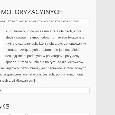
K MOTORYZACYJNYCH
HISTORIA
2026
MOŻLIWOŚĆ KOMENTOWANIA
ZOSTAŁA WYŁĄCZONA
MAREK
MOTORYZACYJNYCH
Auto Jarmark to nowoczesna strefa dla osób, które
śledzą światem samochodów. To miejsce tworzone z
myślą o czytelnikach, którzy chcą być zorientowani w
tematach związanych z autami, ale jednocześnie
szukają treści podanych w przystępny i przyjazny
sposób. Strona skupia się na tym, co dla kierowców,
bserwujących rozwój branży jest naprawdę istotne: nowych
, bezpieczeństwie, ekologii, testach, porównaniach oraz
anych z użytkowaniem […]
Y
AKS