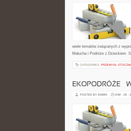
wiele tematów związanych z wypra
Malucha i Podróże z Dzieckiem. S
CATEGORIES:
PRZEMYSŁ STOCZN
EKOPODRÓŻE – W
POSTED BY ADMIN
KWI - 29 - 