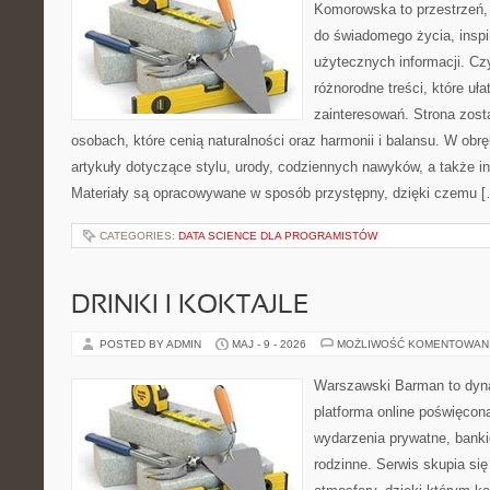
Komorowska to przestrzeń, 
do świadomego życia, inspir
użytecznych informacji. Cz
różnorodne treści, które uł
zainteresowań. Strona zost
osobach, które cenią naturalności oraz harmonii i balansu. W obr
artykuły dotyczące stylu, urody, codziennych nawyków, a także ins
Materiały są opracowywane w sposób przystępny, dzięki czemu 
CATEGORIES:
DATA SCIENCE DLA PROGRAMISTÓW
DRINKI I KOKTAJLE
POSTED BY ADMIN
MAJ - 9 - 2026
MOŻLIWOŚĆ KOMENTOWAN
Warszawski Barman to dyna
platforma online poświęco
wydarzenia prywatne, banki
rodzinne. Serwis skupia się