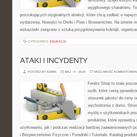
atmosfery, dzięki którym k
wyjątkowego charakteru. To
poszukujących oryginalnych atrakcji, które chcą zadbać o najw
wydarzenia. Nowości to Drinki i Piwo i Browarnictwo. Na stronie
wskazówki związane z sztuką przygotowywania koktajli, organiza
CATEGORIES:
EDUKACJA
ATAKI I INCYDENTY
POSTED BY ADMIN
MAJ - 8 - 2026
MOŻLIWOŚĆ KOMENTOWAN
Feniks Shop to stale poszer
osób, które cenią sprawdzo
stosunek jakości do ceny o
wychodzenia z domu. Stron
myślą o użytkownikach pos
produktów, które sprawdzą
użytkowaniu, jak i podczas realizacji bardziej zaawansowanych po
i Bezpieczeństwo Fizyczne i Poradniki i Tutoriale. Katalog produ