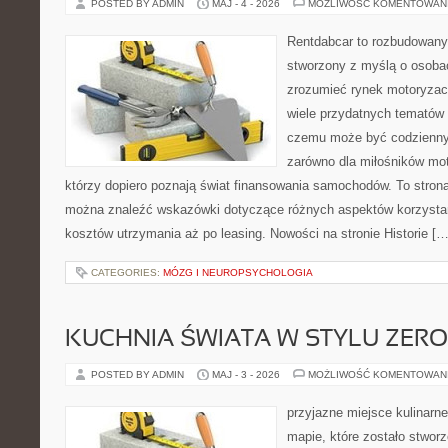
POSTED BY ADMIN
MAJ - 4 - 2026
MOŻLIWOŚĆ KOMENTOWAN
Rentdabcar to rozbudowany 
stworzony z myślą o osobac
zrozumieć rynek motoryzacy
wiele przydatnych tematów 
czemu może być codziennym
zarówno dla miłośników moto
którzy dopiero poznają świat finansowania samochodów. To stron
można znaleźć wskazówki dotyczące różnych aspektów korzystan
kosztów utrzymania aż po leasing. Nowości na stronie Historie […
CATEGORIES:
MÓZG I NEUROPSYCHOLOGIA
KUCHNIA ŚWIATA W STYLU ZER
POSTED BY ADMIN
MAJ - 3 - 2026
MOŻLIWOŚĆ KOMENTOWAN
przyjazne miejsce kulinarne
mapie, które zostało stwor