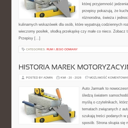
której przyjemność jedzenia
przepisy pokazują, że kuc
różnorodna, świeża i jedno
kulinarnych wskazówek dla osób, które wypatrują codziennych ro
wieczorny posiłek, słodką przekąskę czy małe co nieco. Zobacz t
Przepisy […]
CATEGORIES:
RUM I JEGO ODMIANY
HISTORIA MAREK MOTORYZACY
POSTED BY ADMIN
KWI - 20 - 2026
MOŻLIWOŚĆ KOMENTOWA
Auto Jarmark to nowoczesna
śledzą światem samochodów
myślą o czytelnikach, któr
tematach związanych z aut
szukają treści podanych w 
sposób. Strona skupia się 