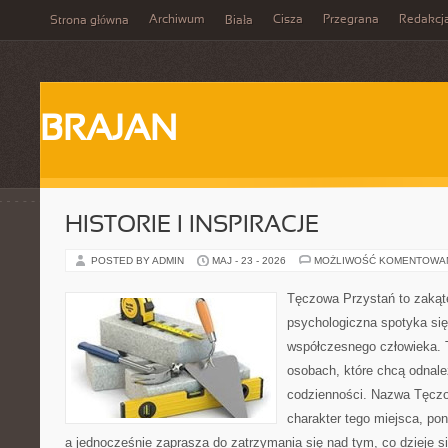
Archiwum
Cisza
Przegrana
Redakcj
Strona główna
Biała
BRAJAN
HISTORIE I INSPIRACJE
POSTED BY ADMIN
MAJ - 23 - 2026
MOŻLIWOŚĆ KOMENTOWA
Tęczowa Przystań to zakąt
psychologiczna spotyka się
współczesnego człowieka. T
osobach, które chcą odnale
codzienności. Nazwa Tęczo
charakter tego miejsca, pon
a jednocześnie zaprasza do zatrzymania się nad tym, co dzieje 