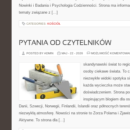
Nowinki i Badania i Psychologia Codzienności. Strona ma informa
tematy związane z […]
CATEGORIES:
KOŚCIÓŁ
PYTANIA OD CZYTELNIKÓW
POSTED BY ADMIN
MAJ - 22 - 2026
MOŻLIWOŚĆ KOMENTOWA
skandynawski świat to regio
osoby ciekawe świata. To 
niezwykłe widoki spotyka s
każda wycieczka może sta
doświadczeniem. Strona poś
inspirującym blogiem dla o
Danii, Szwecji, Norwegii, Finlandii, Islandii oraz północnych teren
niezwykłą atmosferę. Nowości na stronie to Zorza Polarna i Zjawi
Aktywne. To strona dla […]