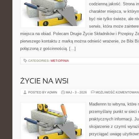
codzienną jakość. Strona i
charakter miejsca, w który
być nie tylko świeże, ale 
serwis, która może zainter
miejsca na obiad. Polecam Drugie Życie Składników i Przepisy Z
pierwszego kontaktu z marką można odnieść wrażenie, że Bibi Bis
połączoną z gościnnością. […]
CATEGORIES:
WET-OPINIA
ŻYCIE NA WSI
POSTED BY ADMIN
MAJ - 3 - 2026
MOŻLIWOŚĆ KOMENTOWAN
Madlennn to witryna, które
przemyślany punkt w sieci 
praktycznych informacji. 
skojarzenie z czymś wyraz
przyciągać uwagę użytkowni