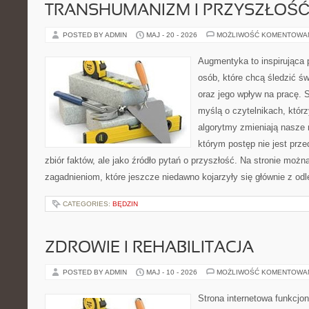
TRANSHUMANIZM I PRZYSZŁOŚĆ
POSTED BY ADMIN
MAJ - 20 - 2026
MOŻLIWOŚĆ KOMENTOWA
Augmentyka to inspirująca p
osób, które chcą śledzić świ
oraz jego wpływ na pracę. 
myślą o czytelnikach, którzy
algorytmy zmieniają nasze r
którym postęp nie jest prz
zbiór faktów, ale jako źródło pytań o przyszłość. Na stronie moż
zagadnieniom, które jeszcze niedawno kojarzyły się głównie z odl
CATEGORIES:
BĘDZIN
ZDROWIE I REHABILITACJA
POSTED BY ADMIN
MAJ - 10 - 2026
MOŻLIWOŚĆ KOMENTOWA
Strona internetowa funkcjo