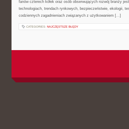
fanów czterech kółek oraz osób obserwujących rozwój branży jes
technologiach, trendach rynkowych, bezpieczeństwie, ekologii, t
codziennych zagadnieniach związanych z użytkowaniem […]
CATEGORIES:
NAJCZĘSTSZE BŁĘDY