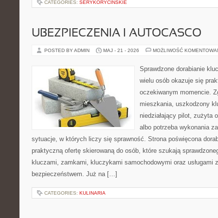
CATEGORIES:
SERYKORYCINSKIE
UBEZPIECZENIA I AUTOCASCO
POSTED BY ADMIN
MAJ - 21 - 2026
MOŻLIWOŚĆ KOMENTOWA
Sprawdzone dorabianie klucz
wielu osób okazuje się pra
oczekiwanym momencie. Zg
mieszkania, uszkodzony k
niedziałający pilot, zużyt
albo potrzeba wykonania z
sytuacje, w których liczy się sprawność. Strona poświęcona dorab
praktyczną ofertę skierowaną do osób, które szukają sprawdzone
kluczami, zamkami, kluczykami samochodowymi oraz usługami 
bezpieczeństwem. Już na […]
CATEGORIES:
KULINARIA