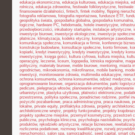
edukacja ekonomiczna
,
edukacja kulturowa
,
edukacja miejska
,
ed
rolnicza
,
edukacja zdrowotna
,
festiwale folklorystyczne
,
festiwale
finansowanie działalności
,
fintech
,
fintek mobilny
,
flipping nieruc
fotografia reklamowa
,
fotografia reportażowa
,
fundusze ETF
,
fund
geopolityka świata
,
gospodarka globalna
,
gospodarka komunalna
logiczne
,
hardware PC
,
hebdomada
,
hotele inwestycyjne
,
infrastr
przedsiębiorczości
,
inkubatory startupów
,
instalacje artystyczne
,
inwestycje biurowe
,
inwestycje ekologiczne
,
inwestycje społeczne
płatnicze
,
klimatyzacja
,
kodeks etyczny
,
kompetencje zawodowe
komunikacja społeczna
,
komunikacja w firmie
,
konferencje bizne
konstrukcje budowlane
,
konsultacje społeczne
,
konto firmowe
,
ko
kopiarki
,
kredyt inwestycyjny
,
kredyty inwestycyjne
,
kredyty kon
inwestycyjne
,
księga gości
,
kultura cyfrowa
,
kultura miejska
,
kult
operacyjny
,
leczenie
,
liceum
,
logopedia
,
lotniska regionalne
,
maga
polityczny
,
materiały biurowe
,
meble biurowe
,
mentoring
,
miasta in
ogrodnictwo
,
mikroekonomia
,
mikrofinanse
,
mobile banking
,
mode
inwestycji
,
monitorowanie zdrowia
,
multimedia edukacyjne
,
nieruc
ochrona konsumenta
,
ochrona konsumentów
,
odzież medyczna
,
o
oprogramowanie biurowe
,
organizacja dokumentów
,
parki logistyc
pedicure
,
pielęgnacja włosów
,
planowanie emerytalne
,
planowanie 
urbanistyczne
,
plastyka użytkowa
,
płatności elektroniczne
,
podatk
przestrzenna
,
polityka społeczna
,
poradnictwo rodzinne
,
portfel i
pożyczki pozabankowe
,
praca administracyjna
,
praca naukowa
,
p
lokalne
,
private equity
,
profilaktyka zdrowia
,
projekty architektoni
architektoniczne wnętrz
,
projekty funkcjonalne
,
projekty krajobra
projekty społeczne miejskie
,
przemysł kosmetyczny
,
przestrzeń 
publiczna
,
psychologia kliniczna
,
psychologia nastolatków
,
psycho
produktów
,
rękodzieło artystyczne
,
relacje biznesowe
,
rewitalizacj
rozliczenia podatkowe
,
rozmowy kwalifikacyjne
,
rozwój przywódz
nieruchomości
,
salon spa
,
samorządność
,
seed capital
,
smart cit