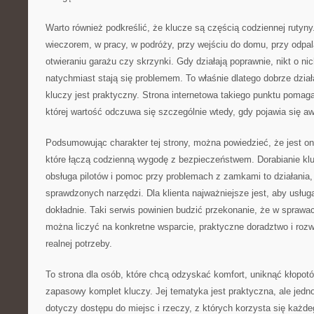
Warto również podkreślić, że klucze są częścią codziennej rutyny
wieczorem, w pracy, w podróży, przy wejściu do domu, przy odpa
otwieraniu garażu czy skrzynki. Gdy działają poprawnie, nikt o ni
natychmiast stają się problemem. To właśnie dlatego dobrze dział
kluczy jest praktyczny. Strona internetowa takiego punktu pomag
której wartość odczuwa się szczególnie wtedy, gdy pojawia się aw
Podsumowując charakter tej strony, można powiedzieć, że jest 
które łączą codzienną wygodę z bezpieczeństwem. Dorabianie kl
obsługa pilotów i pomoc przy problemach z zamkami to działania
sprawdzonych narzędzi. Dla klienta najważniejsze jest, aby usłu
dokładnie. Taki serwis powinien budzić przekonanie, że w spraw
można liczyć na konkretne wsparcie, praktyczne doradztwo i ro
realnej potrzeby.
To strona dla osób, które chcą odzyskać komfort, uniknąć kłopot
zapasowy komplet kluczy. Jej tematyka jest praktyczna, ale jed
dotyczy dostępu do miejsc i rzeczy, z których korzysta się każd