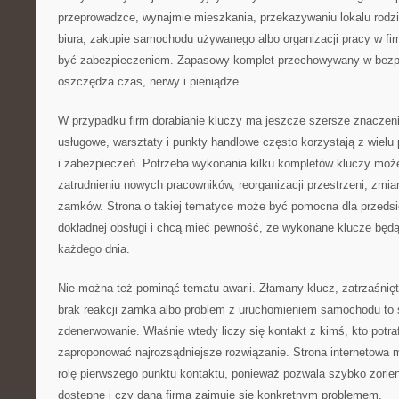
przeprowadzce, wynajmie mieszkania, przekazywaniu lokalu rodz
biura, zakupie samochodu używanego albo organizacji pracy w fi
być zabezpieczeniem. Zapasowy komplet przechowywany w bezp
oszczędza czas, nerwy i pieniądze.
W przypadku firm dorabianie kluczy ma jeszcze szersze znaczeni
usługowe, warsztaty i punkty handlowe często korzystają z wielu
i zabezpieczeń. Potrzeba wykonania kilku kompletów kluczy może
zatrudnieniu nowych pracowników, reorganizacji przestrzeni, zmi
zamków. Strona o takiej tematyce może być pomocna dla przedsię
dokładnej obsługi i chcą mieć pewność, że wykonane klucze będ
każdego dnia.
Nie można też pominąć tematu awarii. Złamany klucz, zatrzaśnięt
brak reakcji zamka albo problem z uruchomieniem samochodu to s
zdenerwowanie. Właśnie wtedy liczy się kontakt z kimś, kto potraf
zaproponować najrozsądniejsze rozwiązanie. Strona internetowa mo
rolę pierwszego punktu kontaktu, ponieważ pozwala szybko zorient
dostępne i czy dana firma zajmuje się konkretnym problemem.