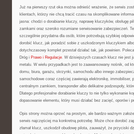
Już na pierwszy rzut oka można odnieść wrażenie, że serwis zos
klientach, którzy nie chcą tracić czasu na skomplikowane informa
jasna: chodzi o dorabianie kluczy, naprawę kluczyków, obsługę p
zamkami oraz szeroko rozumiane serwisowanie zabezpieczeń. Teg
szczególnie przydatna dla osób, które potrzebują szybkiej odpowi
dorobić klucz, jak poradzić sobie z uszkodzonym kluczykiem albo
dotychczasowy komplet przestał działać tak, jak powinien. Poleca
Dróg i
Prawo i Regulacje
. W dzisiejszych czasach klucz nie jest 
metalu. W wielu przypadkach jest to zaawansowany nośnik, od kt
domu, biura, garażu, skrzynki, samochodu albo innego zabezpiec
samochodowe coraz częściej zawierają elektronikę, immobiliser, p
centralnym zamkiem, transponder albo delikatne podzespoły, któ
Dlatego profesjonalne dorabianie kluczy to nie tylko wykonanie ko
dopasowanie elementu, który musi działać bez zacięć, oporów i 
Opis strony można oprzeć na prostym, ale bardzo ważnym założeniu
serwis najczęściej ma konkretną potrzebę. Może chce dorobić z
złamał klucz, uszkodził obudowę pilota, zauważył, że przyciski dzi