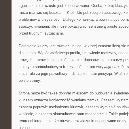
zgubiła klucze, często jest zdenerwowana. Osoba, której kluczyk 
może martwić się kosztami. Ktoś, kto potrzebuje zapasowego ko
problemów w przyszłości. Dlatego komunikacja powinna być pomo
straszyć awariami, ale może pokazywać, że istnieją proste sposo
przed trudnymi sytuacjami.
Dorabianie kluczy jest również usługą, w której czasem liczą się
dla klienta. Wybór właściwego profilu, ustawienie maszyny, ocena 
krawędzi, sprawdzenie jakości blanku, dopasowanie grotu czy prze
kluczyku samochodowym to czynności, które wpływają na końcowy
klucz, ale za jego prawidłowym działaniem stoi precyzja. Właśni
opisie strony.
Strona może być także dobrym miejscem do budowania świadomoś
kluczem oznacza konieczność wymiany zamka. Czasem wystarc
czasem poprawić uszkodzony kluczyk, czasem wymienić obudowę
w pilocie, a czasem skonsultować stan mechanizmu. Takie podejś
temu odbiorca czuje, że otrzyma rozwiązanie dopasowane do sytu
usługę.