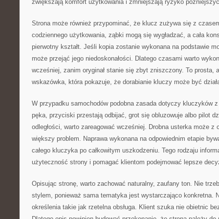
zwiększają komfort użytkowania i zmniejszają ryzyko późniejszyc
Strona może również przypominać, że klucz zużywa się z czasem
codziennego użytkowania, ząbki mogą się wygładzać, a cała kons
pierwotny kształt. Jeśli kopia zostanie wykonana na podstawie 
może przejąć jego niedoskonałości. Dlatego czasami warto wyko
wcześniej, zanim oryginał stanie się zbyt zniszczony. To prosta, 
wskazówka, która pokazuje, że dorabianie kluczy może być dzia
W przypadku samochodów podobna zasada dotyczy kluczyków z e
pęka, przyciski przestają odbijać, grot się obluzowuje albo pilot dz
odległości, warto zareagować wcześniej. Drobna usterka może z 
większy problem. Naprawa wykonana na odpowiednim etapie bywa
całego kluczyka po całkowitym uszkodzeniu. Tego rodzaju infor
użyteczność strony i pomagać klientom podejmować lepsze decy
Opisując stronę, warto zachować naturalny, zaufany ton. Nie tr
stylem, ponieważ sama tematyka jest wystarczająco konkretna. Na
określenia takie jak rzetelna obsługa. Klient szuka nie obietnic b
Dlatego opis powinien budować przekonanie, że strona należy do