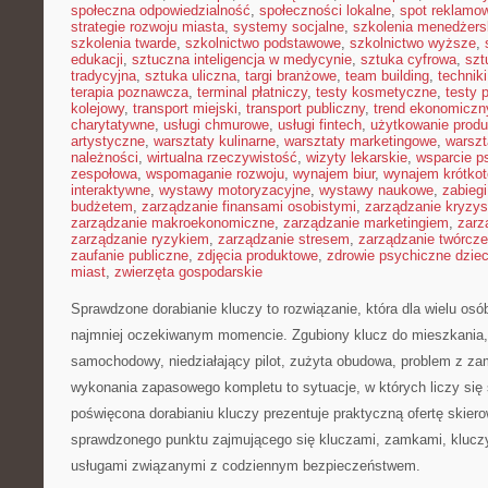
społeczna odpowiedzialność
,
społeczności lokalne
,
spot reklamo
strategie rozwoju miasta
,
systemy socjalne
,
szkolenia menedżers
szkolenia twarde
,
szkolnictwo podstawowe
,
szkolnictwo wyższe
,
edukacji
,
sztuczna inteligencja w medycynie
,
sztuka cyfrowa
,
szt
tradycyjna
,
sztuka uliczna
,
targi branżowe
,
team building
,
technik
terapia poznawcza
,
terminal płatniczy
,
testy kosmetyczne
,
testy 
kolejowy
,
transport miejski
,
transport publiczny
,
trend ekonomiczn
charytatywne
,
usługi chmurowe
,
usługi fintech
,
użytkowanie prod
artystyczne
,
warsztaty kulinarne
,
warsztaty marketingowe
,
warszt
należności
,
wirtualna rzeczywistość
,
wizyty lekarskie
,
wsparcie p
zespołowa
,
wspomaganie rozwoju
,
wynajem biur
,
wynajem krótko
interaktywne
,
wystawy motoryzacyjne
,
wystawy naukowe
,
zabiegi
budżetem
,
zarządzanie finansami osobistymi
,
zarządzanie kryzy
zarządzanie makroekonomiczne
,
zarządzanie marketingiem
,
zarz
zarządzanie ryzykiem
,
zarządzanie stresem
,
zarządzanie twórcze
zaufanie publiczne
,
zdjęcia produktowe
,
zdrowie psychiczne dziec
miast
,
zwierzęta gospodarskie
Sprawdzone dorabianie kluczy to rozwiązanie, która dla wielu osó
najmniej oczekiwanym momencie. Zgubiony klucz do mieszkania
samochodowy, niedziałający pilot, zużyta obudowa, problem z za
wykonania zapasowego kompletu to sytuacje, w których liczy się
poświęcona dorabianiu kluczy prezentuje praktyczną ofertę skier
sprawdzonego punktu zajmującego się kluczami, zamkami, kluc
usługami związanymi z codziennym bezpieczeństwem.