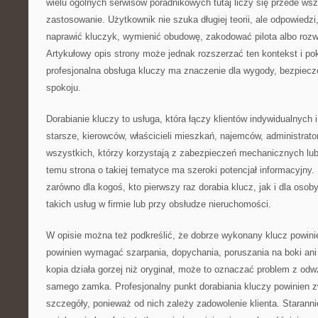
wielu ogólnych serwisów poradnikowych tutaj liczy się przede ws
zastosowanie. Użytkownik nie szuka długiej teorii, ale odpowiedzi,
naprawić kluczyk, wymienić obudowę, zakodować pilota albo roz
Artykułowy opis strony może jednak rozszerzać ten kontekst i p
profesjonalna obsługa kluczy ma znaczenie dla wygody, bezpiecz
spokoju.
Dorabianie kluczy to usługa, która łączy klientów indywidualnych
starsze, kierowców, właścicieli mieszkań, najemców, administrato
wszystkich, którzy korzystają z zabezpieczeń mechanicznych lub
temu strona o takiej tematyce ma szeroki potencjał informacyjny
zarówno dla kogoś, kto pierwszy raz dorabia klucz, jak i dla osoby
takich usług w firmie lub przy obsłudze nieruchomości.
W opisie można też podkreślić, że dobrze wykonany klucz powini
powinien wymagać szarpania, dopychania, poruszania na boki ani 
kopia działa gorzej niż oryginał, może to oznaczać problem z od
samego zamka. Profesjonalny punkt dorabiania kluczy powinien 
szczegóły, ponieważ od nich zależy zadowolenie klienta. Starann