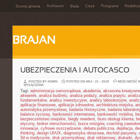
Archiwum
Cisza
Przegrana
Redakcj
Strona główna
Biała
BRAJAN
UBEZPIECZENIA I AUTOCASCO
POSTED BY ADMIN
POSTED ON MAJ - 21 - 2026
MOŻLIWOŚĆ 
WYŁĄCZONA
Tagi:
administracja samorządowa
,
akademia
,
akcesoria kreatywn
akwarele
,
analiza budżetu
,
analiza podaży
,
analiza popytu
,
anali
fundamentalne
,
analizy inwestycyjne
,
analizy laboratoryjne
,
anali
aplikacje finansowe
,
aplikacje zdrowotne
,
architektura miejska
,
ar
automatyka przemysłowa
,
badania historyczne
,
badania laborator
balance życiowy
,
bankowość internetowa
,
bankowość mobilna
,
be
bezpieczeństwo miejskie
,
biegły rewident
,
biuro obsługi klienta
,
bi
etyczny
,
broker nieruchomości
,
burza mózgów
,
coaching zawodo
innowacje
,
cyfrowe oszczędzanie
,
debata publiczna
,
depilacja
,
de
thinking
,
design UI/UX
,
diagnostyka obrazowa
,
dochód pasywny
,
3d w medycynie
,
druk przemysłowy
,
druk reklamowy
,
drukarki
,
dy