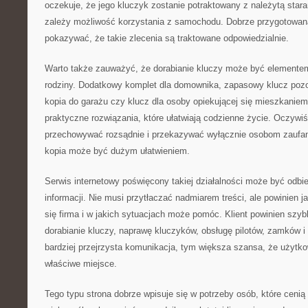
oczekuje, że jego kluczyk zostanie potraktowany z należytą star
zależy możliwość korzystania z samochodu. Dobrze przygotowan
pokazywać, że takie zlecenia są traktowane odpowiedzialnie.
Warto także zauważyć, że dorabianie kluczy może być elemente
rodziny. Dodatkowy komplet dla domownika, zapasowy klucz pozo
kopia do garażu czy klucz dla osoby opiekującej się mieszkanie
praktyczne rozwiązania, które ułatwiają codzienne życie. Oczywiś
przechowywać rozsądnie i przekazywać wyłącznie osobom zaufa
kopia może być dużym ułatwieniem.
Serwis internetowy poświęcony takiej działalności może być odbi
informacji. Nie musi przytłaczać nadmiarem treści, ale powinien
się firma i w jakich sytuacjach może pomóc. Klient powinien szy
dorabianie kluczy, naprawę kluczyków, obsługę pilotów, zamków 
bardziej przejrzysta komunikacja, tym większa szansa, że użytkown
właściwe miejsce.
Tego typu strona dobrze wpisuje się w potrzeby osób, które cenią