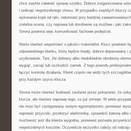
chce zwykle załatwić sprawę szybko. Dobrze zorganizowana usł
i uniknąć niepotrzebnego stresu. W przypadku zwykłych kluczy cz
wykonania kopii od ręki, natomiast przy bardziej zaawansowanyc
rzetelna ocena, czy naprawa lub dorobienie są możliwe i jaki zakr
Strona powinna więc komunikować fachowe podejście.
Warto również wspomnieć o jakości materiałów. Klucz powinien 
odpowiedniego blanku, który będzie trwały, dobrze dopasowany i 
użytkowanie. Tani, źle dobrany albo niedokładnie obrobiony elem
wygiąć, zaciąć lub uszkodzić zamek. Z tego powodu profesjonaln
łączyć kontrolę działania. Klient często nie widzi tych szczegółó
przy każdym użyciu klucza.
Strona może również budować zaufanie przez pokazanie, że usług
klucze, ale również naprawę tego, co już istnieje. W wielu przy
nie musi być zastępowany nowym egzemplarzem, ponieważ wyst
naprawić przyciski, przełożyć elektronikę, sprawdzić baterię albo
możliwość jest dla klienta wygodna, ponieważ pozwala przywróci
niepotrzebnych kosztów. Oczywiście wszystko zależy od rodzaju