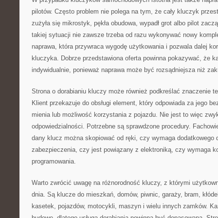
pilotów. Często problem nie polega na tym, że cały kluczyk przest
zużyła się mikrostyk, pękła obudowa, wypadł grot albo pilot zacz
takiej sytuacji nie zawsze trzeba od razu wykonywać nowy kompl
naprawa, która przywraca wygodę użytkowania i pozwala dalej k
kluczyka. Dobrze przedstawiona oferta powinna pokazywać, że k
indywidualnie, ponieważ naprawa może być rozsądniejsza niż za
Strona o dorabianiu kluczy może również podkreślać znaczenie t
Klient przekazuje do obsługi element, który odpowiada za jego b
mienia lub możliwość korzystania z pojazdu. Nie jest to więc zw
odpowiedzialności. Potrzebne są sprawdzone procedury. Fachowie
dany klucz można skopiować od ręki, czy wymaga dodatkowego 
zabezpieczenia, czy jest powiązany z elektroniką, czy wymaga k
programowania.
Warto zwrócić uwagę na różnorodność kluczy, z którymi użytkown
dnia. Są klucze do mieszkań, domów, piwnic, garaży, bram, kłóde
kasetek, pojazdów, motocykli, maszyn i wielu innych zamków. K
budowę, dlatego usługa dorabiania powinna być dopasowana. Stro