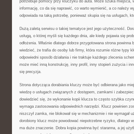
potrzebuje pomocy przy kluczyku do auta. Może szuka miejsca, 
informację, co da się naprawić, co warto wymienić, a co należy 
odpowiada na taką potrzebę, ponieważ skupia się na usługach, kt
Dużą zaletą serwisu o takiej tematyce jest jego użyteczność. Dora
usługą, o której myśli się każdego dnia, ale kiedy pojawia się prob
odłożenia. Właśnie dlatego dobrze przygotowana strona powinna 
wiedzieć, że trafia do osoby lub firmy, która rozumie różne typy kl
odpowiedni sposób działania i nie traktuje każdego zlecenia sch
może mieć inną konstrukcję, inny profil, inny stopień zużycia i in
się precyzja.
Strona dotycząca dorabiania kluczy może być odbierana jako miej
wiedzę o usługach związanych z dostępem, zamkami i zabezpie
dowiedzieć się, że wykonanie kopii klucza to często szybka czyn
wymaga zastosowania odpowiednich narzędzi. Klucz powinien zos
niszczył zamka, nie blokował się w mechanizmie i nie wymagał uż
dorobiony klucz może powodować niepotrzebne ryzyko, dlatego w
ma duże znaczenie. Dobra kopia powinna być staranna, a jej uży