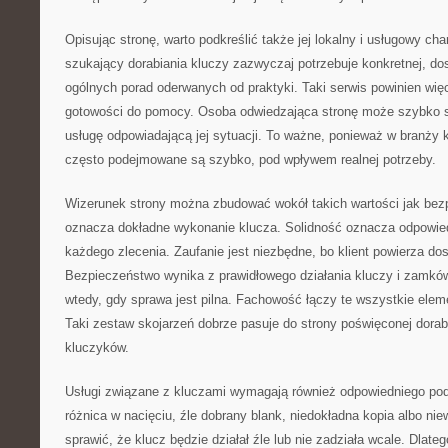
Opisując stronę, warto podkreślić także jej lokalny i usługowy ch
szukający dorabiania kluczy zazwyczaj potrzebuje konkretnej, do
ogólnych porad oderwanych od praktyki. Taki serwis powinien wi
gotowości do pomocy. Osoba odwiedzająca stronę może szybko s
usługę odpowiadającą jej sytuacji. To ważne, ponieważ w branży
często podejmowane są szybko, pod wpływem realnej potrzeby.
Wizerunek strony można zbudować wokół takich wartości jak bez
oznacza dokładne wykonanie klucza. Solidność oznacza odpowied
każdego zlecenia. Zaufanie jest niezbędne, bo klient powierza do
Bezpieczeństwo wynika z prawidłowego działania kluczy i zamk
wtedy, gdy sprawa jest pilna. Fachowość łączy te wszystkie elem
Taki zestaw skojarzeń dobrze pasuje do strony poświęconej dorabi
kluczyków.
Usługi związane z kluczami wymagają również odpowiedniego pode
różnica w nacięciu, źle dobrany blank, niedokładna kopia albo n
sprawić, że klucz będzie działał źle lub nie zadziała wcale. Dlate