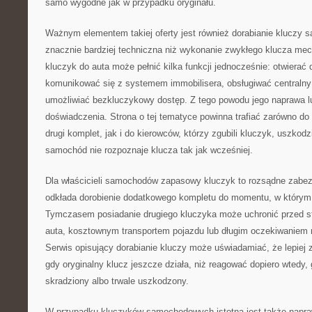
samo wygodne jak w przypadku oryginału.
Ważnym elementem takiej oferty jest również dorabianie kluczy
znacznie bardziej techniczna niż wykonanie zwykłego klucza m
kluczyk do auta może pełnić kilka funkcji jednocześnie: otwierać 
komunikować się z systemem immobilisera, obsługiwać centraln
umożliwiać bezkluczykowy dostęp. Z tego powodu jego naprawa 
doświadczenia. Strona o tej tematyce powinna trafiać zarówno d
drugi komplet, jak i do kierowców, którzy zgubili kluczyk, uszkodzi
samochód nie rozpoznaje klucza tak jak wcześniej.
Dla właścicieli samochodów zapasowy kluczyk to rozsądne zabez
odkłada dorobienie dodatkowego kompletu do momentu, w którym 
Tymczasem posiadanie drugiego kluczyka może uchronić przed s
auta, kosztownym transportem pojazdu lub długim oczekiwaniem n
Serwis opisujący dorabianie kluczy może uświadamiać, że lepiej
gdy oryginalny klucz jeszcze działa, niż reagować dopiero wtedy,
skradziony albo trwale uszkodzony.
W przypadku kluczyków samochodowych istotna jest także napra