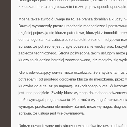
z kluczami traktuje się poważnie i rozwiązuje w sposób uporządk
Można także zwrócić uwagę na to, że branża dorabiania kluczy nie
Dawniej wystarczyły proste urządzenia mechaniczne i podstawowe
częściej pojawiają się klucze patentowe, kluczyki z immobiliserem
centralnego zamka, zabezpieczenia elektroniczne i nietypowe roz
sprawia, że potrzebne jest ciągłe poszerzanie wiedzy oraz korzys
zaplecza technicznego. Strona poświęcona takim usługom może 
kluczy to dziedzina bardziej zaawansowana, niż mogłoby się wyd
Klient odwiedzający serwis może oczekiwać, że znajdzie tam usł
potrzebami: od prostego dorobienia klucza do mieszkania, prze
kluczyka do auta, aż po naprawę uszkodzonego pilota. W każdy
jest inne podejście. Zwykły klucz wymaga dokładnego odwzorow
może wymagać programowania. Pilot może wymagać sprawdzenia
wymagać przełożenia elementów. Zamek może wymagać diagnost
sprawia, że usługa jest wielowymiarowa.
Dobrze przygotowany opis strony powinien również uwzględniać em