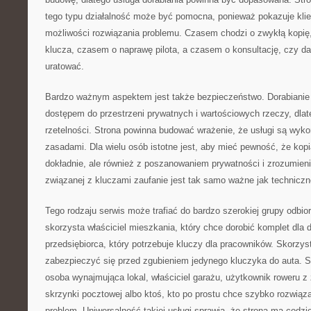
tego typu działalność może być pomocna, ponieważ pokazuje klient
możliwości rozwiązania problemu. Czasem chodzi o zwykłą kopię
klucza, czasem o naprawę pilota, a czasem o konsultację, czy d
uratować.
Bardzo ważnym aspektem jest także bezpieczeństwo. Dorabianie 
dostępem do przestrzeni prywatnych i wartościowych rzeczy, dlat
rzetelności. Strona powinna budować wrażenie, że usługi są wy
zasadami. Dla wielu osób istotne jest, aby mieć pewność, że kop
dokładnie, ale również z poszanowaniem prywatności i zrozumien
związanej z kluczami zaufanie jest tak samo ważne jak techniczn
Tego rodzaju serwis może trafiać do bardzo szerokiej grupy odbior
skorzysta właściciel mieszkania, który chce dorobić komplet dla
przedsiębiorca, który potrzebuje kluczy dla pracowników. Skorzys
zabezpieczyć się przed zgubieniem jedynego kluczyka do auta. Sk
osoba wynajmująca lokal, właściciel garażu, użytkownik roweru 
skrzynki pocztowej albo ktoś, kto po prostu chce szybko rozwiąza
problem. Uniwersalność takiej usługi sprawia, że strona ma codzi