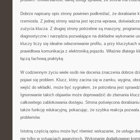
Dobrze napisany opis strony powinien podkreślać, że dorabianie k
rzemiosła. Z jednej strony ważna jest ręczna wprawa, doświadcze
zużycia klucza. Z drugiej strony potrzebne są maszyny, programa
diagnostyczne i narzędzia pozwalające na dokładne wykonanie us
kluczy liczy się idealne odwzorowanie profilu, a przy kluczykac
prawidłowa komunikacja z elektroniką pojazdu. Właśnie dlatego kli
łączą fachową praktykę.
W codziennym życiu wiele osób nie docenia znaczenia dobrze dzia
pojawi się problem. Klucz, który zacina się w zamku, wygina, obr
wejść do wkładki, może być sygnałem, że potrzebna jest sprawd
Ignorowanie takich objawów może doprowadzić do złamania klucz
całkowitego zablokowania dostępu. Strona poświęcona dorabianiu
także funkcję edukacyjną, pokazując, że szybka reakcja pozwala
problemów.
Istotną częścią opisu może być również wskazanie, że usługa dor
nie tylko w sytuacjach awaryjnych. Wykonanie dodatkowego komp