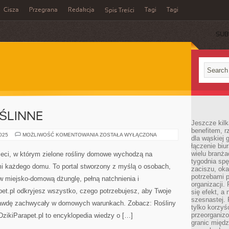
Cisza
Przegrana
Redakcja
Tagi
Tagi
Spis Treści
SUB
ŚLINNE
Jeszcze kilk
benefitem, 
KOMPOZYCJE
2025
MOŻLIWOŚĆ KOMENTOWANIA
ZOSTAŁA WYŁĄCZONA
dla wąskiej 
ROŚLINNE
łączenie biu
wielu branż
sieci, w którym zielone rośliny domowe wychodzą na
tygodnia sp
ami każdego domu. To portal stworzony z myślą o osobach,
zaciszu, ok
potrzebami 
w miejsko-domową dżunglę, pełną natchnienia i
organizacji.
et.pl odkryjesz wszystko, czego potrzebujesz, aby Twoje
się efekt, a
szesnastej. 
aprawdę zachwycały w domowych warunkach. Zobacz: Rośliny
tylko korzyś
przeorganizo
zikiParapet.pl to encyklopedia wiedzy o […]
granic międ