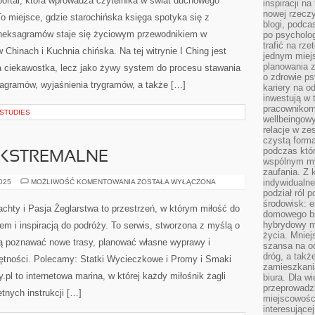
portal, która wprowadza czytelnika w świat duchowego
inspiracji na
OCHRONY
nowej rzeczy
 miejsce, gdzie starochińska księga spotyka się z
blogi, podca
 heksagramów staje się życiowym przewodnikiem w
po psycholog
trafić na rze
Chinach i Kuchnia chińska. Na tej witrynie I Ching jest
jednym miej
planowania 
a ciekawostka, lecz jako żywy system do procesu stawania
o zdrowie ps
sagramów, wyjaśnienia trygramów, a także […]
kariery na o
inwestują w 
pracownikom
 STUDIES
wellbeingow
relacje w ze
czystą forma
podczas któr
KSTREMALNE
wspólnym my
zaufania. Z k
KAJAKARSTWO
indywidualne
2025
MOŻLIWOŚĆ KOMENTOWANIA
ZOSTAŁA WYŁĄCZONA
EKSTREMALNE
podział ról 
środowisk: e
achty i Pasja Żeglarstwa to przestrzeń, w którym miłość do
domowego bi
hybrydowy m
m i inspiracją do podróży. To serwis, stworzona z myślą o
życia. Mniej
cą poznawać nowe trasy, planować własne wyprawy i
szansa na od
dróg, a tak
jętności. Polecamy: Statki Wycieczkowe i Promy i Smaki
zamieszkania
pl to internetowa marina, w której każdy miłośnik żagli
biura. Dla wi
przeprowadzk
etnych instrukcji […]
miejscowośc
interesujące