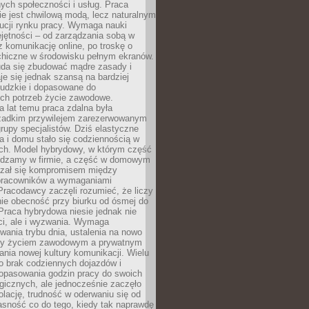
nych społeczności i usług. Praca
e jest chwilową modą, lecz naturalnym
ucji rynku pracy. Wymaga nauki
jętności – od zarządzania sobą w
z komunikację online, po troskę o
chiczne w środowisku pełnym ekranów.
uda się zbudować mądre zasady i
aje się jednak szansą na bardziej
ludzkie i dopasowane do
ych potrzeb życie zawodowe.
a lat temu praca zdalna była
rzadkim przywilejem zarezerwowanym
grupy specjalistów. Dziś elastyczne
ra i domu stało się codziennością w
ach. Model hybrydowy, w którym część
ędzamy w firmie, a część w domowym
azał się kompromisem między
pracowników a wymaganiami
 Pracodawcy zaczęli rozumieć, że liczy
 nie obecność przy biurku od ósmej do
Praca hybrydowa niesie jednak nie
ci, ale i wyzwania. Wymaga
wania trybu dnia, ustalenia na nowo
zy życiem zawodowym a prywatnym
nia nowej kultury komunikacji. Wielu
ło brak codziennych dojazdów i
opasowania godzin pracy do swoich
gicznych, ale jednocześnie zaczęło
lację, trudność w oderwaniu się od
jasność co do tego, kiedy tak naprawdę