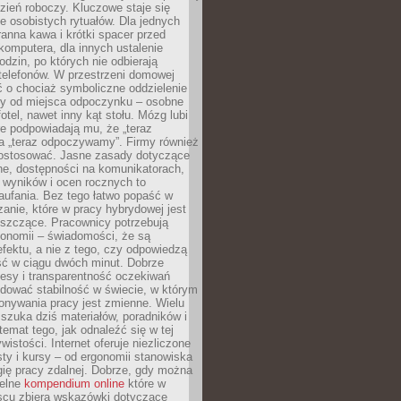
zień roboczy. Kluczowe staje się
 osobistych rytuałów. Dla jednych
ranna kawa i krótki spacer przed
omputera, dla innych ustalenie
dzin, po których nie odbierają
telefonów. W przestrzeni domowej
 o chociaż symboliczne oddzielenie
cy od miejsca odpoczynku – osobne
fotel, nawet inny kąt stołu. Mózg lubi
re podpowiadają mu, że „teraz
a „teraz odpoczywamy”. Firmy również
ostosować. Jasne zasady dotyczące
ne, dostępności na komunikatorach,
 wyników i ocen rocznych to
aufania. Bez tego łatwo popaść w
anie, które w pracy hybrydowej jest
iszczące. Pracownicy potrzebują
tonomii – świadomości, że są
 efektu, a nie z tego, czy odpowiedzą
ć w ciągu dwóch minut. Dobrze
esy i transparentność oczekiwań
dować stabilność w świecie, w którym
onywania pracy jest zmienne. Wielu
 szuka dziś materiałów, poradników i
 temat tego, jak odnaleźć się w tej
wistości. Internet oferuje niezliczone
sty i kursy – od ergonomii stanowiska
ię pracy zdalnej. Dobrze, gdy można
telne
kompendium online
które w
scu zbiera wskazówki dotyczące