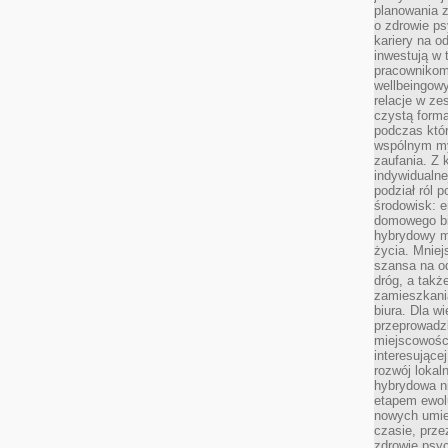
planowania 
o zdrowie ps
kariery na o
inwestują w 
pracownikom
wellbeingow
relacje w ze
czystą forma
podczas któr
wspólnym my
zaufania. Z k
indywidualne
podział ról 
środowisk: e
domowego bi
hybrydowy m
życia. Mniej
szansa na od
dróg, a tak
zamieszkania
biura. Dla wi
przeprowadzk
miejscowośc
interesujące
rozwój lokal
hybrydowa ni
etapem ewol
nowych umie
czasie, prze
zdrowie psy