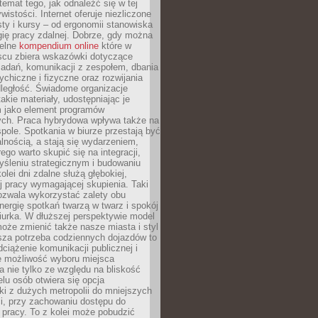
 temat tego, jak odnaleźć się w tej
wistości. Internet oferuje niezliczone
sty i kursy – od ergonomii stanowiska
ię pracy zdalnej. Dobrze, gdy można
telne
kompendium online
które w
scu zbiera wskazówki dotyczące
zadań, komunikacji z zespołem, dbania
ychiczne i fizyczne oraz rozwijania
dległość. Świadome organizacje
takie materiały, udostępniając je
 jako element programów
ych. Praca hybrydowa wpływa także na
spole. Spotkania w biurze przestają być
lnością, a stają się wydarzeniem,
ego warto skupić się na integracji,
śleniu strategicznym i budowaniu
olei dni zdalne służą głębokiej,
j pracy wymagającej skupienia. Taki
pozwala wykorzystać zalety obu
nergię spotkań twarzą w twarz i spokój
urka. W dłuższej perspektywie model
oże zmienić także nasze miasta i styl
sza potrzeba codziennych dojazdów to
ciążenie komunikacji publicznej i
że możliwość wyboru miejsca
 nie tylko ze względu na bliskość
elu osób otwiera się opcja
i z dużych metropolii do mniejszych
i, przy zachowaniu dostępu do
j pracy. To z kolei może pobudzić