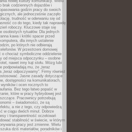
nia nowej kultury komunikacji. Wielu
ło brak codziennych dojazdów i
opasowania godzin pracy do swoich
gicznych, ale jednocześnie zaczęło
lację, trudność w oderwaniu się od
jasność co do tego, kiedy tak naprawdę
zień roboczy. Kluczowe staje się
 osobistych rytuałów. Dla jednych
ranna kawa i krótki spacer przed
omputera, dla innych ustalenie
dzin, po których nie odbierają
telefonów. W przestrzeni domowej
 o chociaż symboliczne oddzielenie
cy od miejsca odpoczynku – osobne
fotel, nawet inny kąt stołu. Mózg lubi
re podpowiadają mu, że „teraz
a „teraz odpoczywamy”. Firmy również
ostosować. Jasne zasady dotyczące
ne, dostępności na komunikatorach,
 wyników i ocen rocznych to
aufania. Bez tego łatwo popaść w
anie, które w pracy hybrydowej jest
iszczące. Pracownicy potrzebują
tonomii – świadomości, że są
 efektu, a nie z tego, czy odpowiedzą
ć w ciągu dwóch minut. Dobrze
esy i transparentność oczekiwań
dować stabilność w świecie, w którym
onywania pracy jest zmienne. Wielu
 szuka dziś materiałów, poradników i