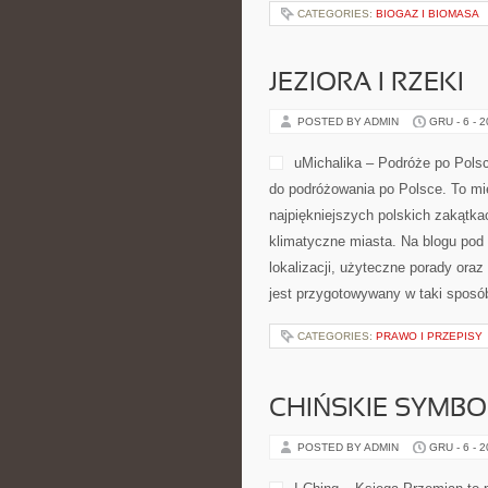
CATEGORIES:
BIOGAZ I BIOMASA
JEZIORA I RZEKI
POSTED BY ADMIN
GRU - 6 - 
uMichalika – Podróże po Polsc
do podróżowania po Polsce. To mie
najpiękniejszych polskich zakątkac
klimatyczne miasta. Na blogu pod
lokalizacji, użyteczne porady ora
jest przygotowywany w taki sposób
CATEGORIES:
PRAWO I PRZEPISY
CHIŃSKIE SYMBO
POSTED BY ADMIN
GRU - 6 - 