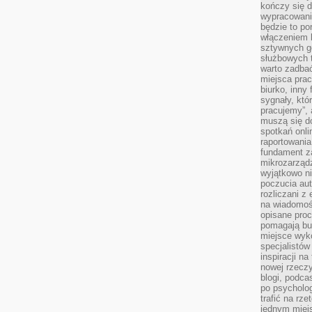
kończy się d
wypracowanie
będzie to po
włączeniem k
sztywnych go
służbowych 
warto zadbać
miejsca pra
biurko, inny 
sygnały, któ
pracujemy”, 
muszą się d
spotkań onli
raportowania
fundament z
mikrozarządz
wyjątkowo n
poczucia au
rozliczani z
na wiadomoś
opisane proc
pomagają bu
miejsce wyk
specjalistów
inspiracji na
nowej rzeczy
blogi, podca
po psycholog
trafić na rze
jednym miej