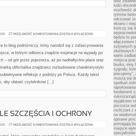
oraz zbudowa
ludzi doceni
możliwość d
rytmów biolo
odczuwać izo
ekranu i nie
kończy się d
wypracowanie
JEZIORA
2025
MOŻLIWOŚĆ KOMENTOWANIA
ZOSTAŁA WYŁĄCZONA
będzie to po
I
RZEKI
włączeniem k
e to blog podróżniczy, który narodził się z zafascynowania
sztywnych go
służbowych 
jsce, w którym odbiorca znajdzie inspiracje na wypady po
warto zadbać
h – od gór przez pojezierza, aż po nadbałtyckie plaże oraz
miejsca pra
biurko, inny 
 marką uMichalika znajdziesz rozbudowane charakterystyki
sygnały, któ
pracujemy”, 
z subiektywne refleksje z podróży po Polsce. Każdy tekst
muszą się d
, aby ułatwić czytelnikowi […]
spotkań onli
raportowania
fundament z
mikrozarządz
wyjątkowo n
poczucia au
rozliczani z
LE SZCZĘŚCIA I OCHRONY
na wiadomoś
opisane proc
pomagają bu
CHIŃSKIE
2025
MOŻLIWOŚĆ KOMENTOWANIA
ZOSTAŁA WYŁĄCZONA
SYMBOLE
miejsce wyk
SZCZĘŚCIA
specjalistów
I