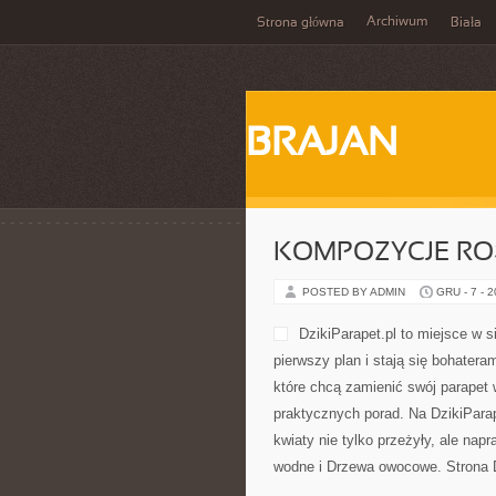
Archiwum
Strona główna
Biała
BRAJAN
KOMPOZYCJE RO
POSTED BY ADMIN
GRU - 7 - 
DzikiParapet.pl to miejsce w 
pierwszy plan i stają się bohater
które chcą zamienić swój parapet 
praktycznych porad. Na DzikiParap
kwiaty nie tylko przeżyły, ale n
wodne i Drzewa owocowe. Strona D