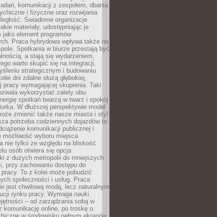
zadań, komunikacji z zespołem, dbania
ychiczne i fizyczne oraz rozwijania
dległość. Świadome organizacje
takie materiały, udostępniając je
 jako element programów
ych. Praca hybrydowa wpływa także na
spole. Spotkania w biurze przestają być
lnością, a stają się wydarzeniem,
ego warto skupić się na integracji,
śleniu strategicznym i budowaniu
olei dni zdalne służą głębokiej,
j pracy wymagającej skupienia. Taki
pozwala wykorzystać zalety obu
nergię spotkań twarzą w twarz i spokój
urka. W dłuższej perspektywie model
oże zmienić także nasze miasta i styl
sza potrzeba codziennych dojazdów to
ciążenie komunikacji publicznej i
że możliwość wyboru miejsca
 nie tylko ze względu na bliskość
elu osób otwiera się opcja
i z dużych metropolii do mniejszych
i, przy zachowaniu dostępu do
j pracy. To z kolei może pobudzić
nych społeczności i usług. Praca
e jest chwilową modą, lecz naturalnym
ucji rynku pracy. Wymaga nauki
jętności – od zarządzania sobą w
z komunikację online, po troskę o
chiczne w środowisku pełnym ekranów.