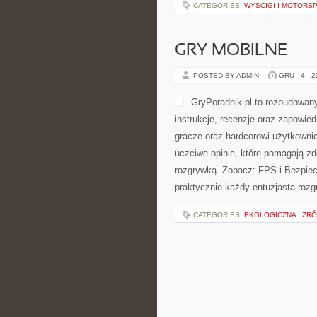
CATEGORIES:
WYŚCIGI I MOTORS
GRY MOBILNE
POSTED BY ADMIN
GRU - 4 - 
GryPoradnik.pl to rozbudowany
instrukcje, recenzje oraz zapowied
gracze oraz hardcorowi użytkowni
uczciwe opinie, które pomagają zd
rozgrywką. Zobacz: FPS i Bezpiec
praktycznie każdy entuzjasta rozgr
CATEGORIES:
EKOLOGICZNA I ZR