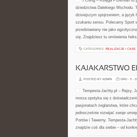
I Ching – Księga Przemian to 
dziedzictwa Dalekiego Wschodu. To
dzisiejszym spojrzeniem, a język
szukaniu sensu. Polecamy Sport w 
przedstawiany nie jako egzotyczn
się. Znajdziesz tu omówienia hek
CATEGORIES:
REALIZACJE I CASE
KAJAKARSTWO E
POSTED BY ADMIN
GRU - 5 - 
Tempesta-Jachty.pl – Rejsy, J
morza spotyka się z doświadczenie
pasjonatach żeglarstwa, które ch
jednocześnie rozwijać swoje umie
Portów i Tawerny. Tempesta-Jachty.
znajdzie coś dla siebie – od konkr