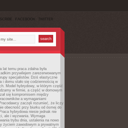
SCRIBE
FACEBOOK
TWITTER
a lat temu praca zdalna była
rzadkim przywilejem zarezerwowanym
grupy specjalistów. Dziś elastyczne
ra i domu stało się codziennością w
ach. Model hybrydowy, w którym część
ędzamy w firmie, a część w domowym
azał się kompromisem między
pracowników a wymaganiami
 Pracodawcy zaczęli rozumieć, że liczy
 nie obecność przy biurku od ósmej do
Praca hybrydowa niesie jednak nie
ci, ale i wyzwania. Wymaga
wania trybu dnia, ustalenia na nowo
zy życiem zawodowym a prywatnym