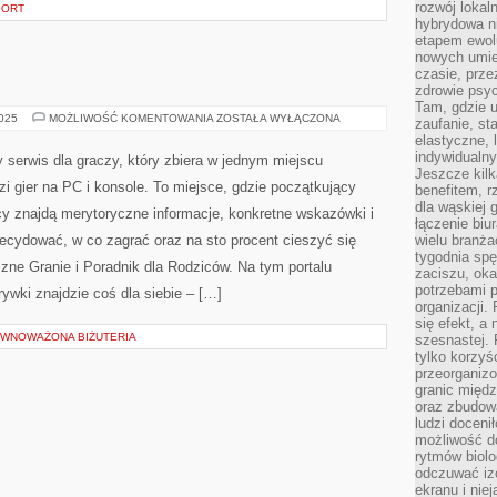
rozwój lokal
PORT
hybrydowa ni
etapem ewol
nowych umie
czasie, prze
zdrowie psy
Tam, gdzie 
GRY
2025
MOŻLIWOŚĆ KOMENTOWANIA
ZOSTAŁA WYŁĄCZONA
zaufanie, st
MOBILNE
elastyczne, 
indywidualn
 serwis dla graczy, który zbiera w jednym miejscu
Jeszcze kilk
zi gier na PC i konsole. To miejsce, gdzie początkujący
benefitem, 
dla wąskiej 
cy znajdą merytoryczne informacje, konkretne wskazówki i
łączenie biu
ecydować, w co zagrać oraz na sto procent cieszyć się
wielu branż
tygodnia sp
zne Granie i Poradnik dla Rodziców. Na tym portalu
zaciszu, ok
potrzebami 
ywki znajdzie coś dla siebie – […]
organizacji.
się efekt, a
ÓWNOWAŻONA BIŻUTERIA
szesnastej. 
tylko korzyś
przeorganizo
granic międ
oraz zbudowa
ludzi doceni
możliwość d
rytmów biolo
odczuwać izo
ekranu i nie