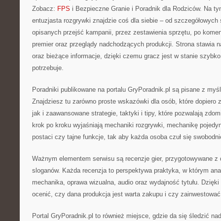
Zobacz:
FPS
i Bezpieczne Granie i Poradnik dla Rodziców. Na ty
entuzjasta rozgrywki znajdzie coś dla siebie – od szczegółowych s
opisanych przejść kampanii, przez zestawienia sprzętu, po kome
premier oraz przeglądy nadchodzących produkcji. Strona stawia na
oraz bieżące informacje, dzięki czemu gracz jest w stanie szybko
potrzebuje.
Poradniki publikowane na portalu GryPoradnik.pl są pisane z myśl
Znajdziesz tu zarówno proste wskazówki dla osób, które dopiero 
jak i zaawansowane strategie, taktyki i tipy, które pozwalają zd
krok po kroku wyjaśniają mechaniki rozgrywki, mechanikę pojed
postaci czy tajne funkcje, tak aby każda osoba czuł się swobodn
Ważnym elementem serwisu są recenzje gier, przygotowywane z d
sloganów. Każda recenzja to perspektywa praktyka, w którym anal
mechanika, oprawa wizualna, audio oraz wydajność tytułu. Dzięk
ocenić, czy dana produkcja jest warta zakupu i czy zainwestować 
Portal GryPoradnik.pl to również miejsce, gdzie da się śledzić 