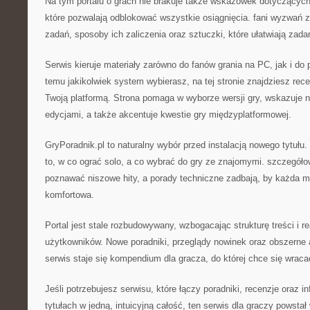
Na tym portalu o grach nie brakuje także wskazówek dotyczącyc
które pozwalają odblokować wszystkie osiągnięcia. fani wyzwań z
zadań, sposoby ich zaliczenia oraz sztuczki, które ułatwiają zada
Serwis kieruje materiały zarówno do fanów grania na PC, jak i do
temu jakikolwiek system wybierasz, na tej stronie znajdziesz rec
Twoją platformą. Strona pomaga w wyborze wersji gry, wskazuje 
edycjami, a także akcentuje kwestie gry międzyplatformowej.
GryPoradnik.pl to naturalny wybór przed instalacją nowego tytułu.
to, w co ograć solo, a co wybrać do gry ze znajomymi. szczegół
poznawać niszowe hity, a porady techniczne zadbają, by każda mi
komfortowa.
Portal jest stale rozbudowywany, wzbogacając strukturę treści i r
użytkowników. Nowe poradniki, przeglądy nowinek oraz obszerne a
serwis staje się kompendium dla gracza, do której chce się wraca
Jeśli potrzebujesz serwisu, które łączy poradniki, recenzje oraz
tytułach w jedną, intuicyjną całość, ten serwis dla graczy powstał 