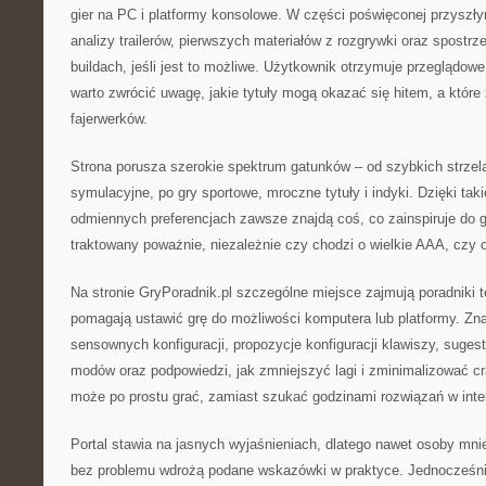
gier na PC i platformy konsolowe. W części poświęconej przyszł
analizy trailerów, pierwszych materiałów z rozgrywki oraz spostr
buildach, jeśli jest to możliwe. Użytkownik otrzymuje przeglądowe
warto zwrócić uwagę, jakie tytuły mogą okazać się hitem, a które
fajerwerków.
Strona porusza szerokie spektrum gatunków – od szybkich strzel
symulacyjne, po gry sportowe, mroczne tytuły i indyki. Dzięki taki
odmiennych preferencjach zawsze znajdą coś, co zainspiruje do g
traktowany poważnie, niezależnie czy chodzi o wielkie AAA, czy o
Na stronie GryPoradnik.pl szczególne miejsce zajmują poradniki te
pomagają ustawić grę do możliwości komputera lub platformy. Zna
sensownych konfiguracji, propozycje konfiguracji klawiszy, sugest
modów oraz podpowiedzi, jak zmniejszyć lagi i zminimalizować cr
może po prostu grać, zamiast szukać godzinami rozwiązań w inte
Portal stawia na jasnych wyjaśnieniach, dlatego nawet osoby mni
bez problemu wdrożą podane wskazówki w praktyce. Jednocześni