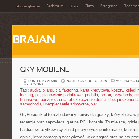
Archiwum
Cisza
Przegrana
Redakcj
Strona główna
Biała
BRAJAN
GRY MOBILNE
POSTED BY ADMIN
POSTED ON GRU - 4 - 2025
MOŻLIWOŚĆ 
WYŁĄCZONA
Tagi:
audyt
,
bilans
,
cit
,
faktoring
,
karta kredytowa
,
koszty
,
księgi
leasing
,
pit
,
planowanie podatkowe
,
podatki
,
polisa
,
przychody
,
ra
finansowe
,
ubezpieczenia
,
ubezpieczenie domu
,
ubezpieczenie na
samochodu
,
ubezpieczenie zdrowotne
,
vat
GryPoradnik.pl to rozbudowany serwis dla graczy, który zbiera w 
recenzje oraz zapowiedzi gier na PC i konsole. To miejsce, gdzie
hardcorowi użytkownicy znajdą merytoryczne informacje, konkret
opinie, które pomagają zdecydować, w co zagrać oraz na sto proc