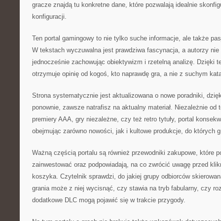
gracze znajdą tu konkretne dane, które pozwalają idealnie skonfig
konfiguracji.
Ten portal gamingowy to nie tylko suche informacje, ale także pas
W tekstach wyczuwalna jest prawdziwa fascynacja, a autorzy nie 
jednocześnie zachowując obiektywizm i rzetelną analizę. Dzięki t
otrzymuje opinię od kogoś, kto naprawdę gra, a nie z suchym kat
Strona systematycznie jest aktualizowana o nowe poradniki, dzię
ponownie, zawsze natrafisz na aktualny materiał. Niezależnie od t
premiery AAA, gry niezależne, czy też retro tytuły, portal konsek
obejmując zarówno nowości, jak i kultowe produkcje, do których g
Ważną częścią portalu są również przewodniki zakupowe, które
zainwestować oraz podpowiadają, na co zwrócić uwagę przed klik
koszyka. Czytelnik sprawdzi, do jakiej grupy odbiorców skierowana
grania może z niej wycisnąć, czy stawia na tryb fabularny, czy ro
dodatkowe DLC mogą pojawić się w trakcie przygody.