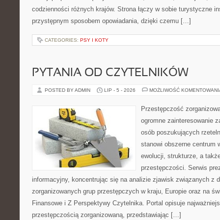
codzienności różnych krajów. Strona łączy w sobie turystyczne ins
przystępnym sposobem opowiadania, dzięki czemu […]
CATEGORIES:
PSY I KOTY
PYTANIA OD CZYTELNIKÓW
POSTED BY ADMIN
LIP - 5 - 2026
MOŻLIWOŚĆ KOMENTOWAN
Przestępczość zorganizowan
ogromne zainteresowanie za
osób poszukujących rzeteln
stanowi obszerne centrum w
ewolucji, strukturze, a ta
przestępczości. Serwis pre
informacyjny, koncentrując się na analizie zjawisk związanych z d
zorganizowanych grup przestępczych w kraju, Europie oraz na ś
Finansowe i Z Perspektywy Czytelnika. Portal opisuje najważniej
przestępczością zorganizowaną, przedstawiając […]