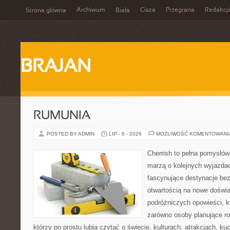
Archiwum
Cisza
Przegrana
Redakcj
Strona główna
Biała
BRAJAN
RUMUNIA
POSTED BY ADMIN
LIP - 6 - 2026
MOŻLIWOŚĆ KOMENTOWAN
Cherrish to pełna pomysłów 
marzą o kolejnych wyjazda
fascynujące destynacje bez
otwartością na nowe doświa
podróżniczych opowieści, 
zarówno osoby planujące rod
którzy po prostu lubią czytać o świecie, kulturach, atrakcjach, kuch