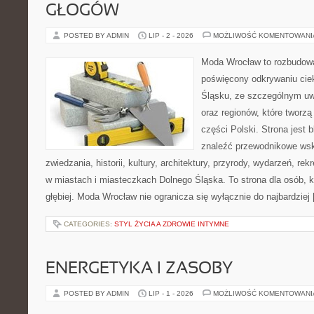
GŁOGÓW
POSTED BY ADMIN
LIP - 2 - 2026
MOŻLIWOŚĆ KOMENTOWAN
Moda Wrocław to rozbudowa
poświęcony odkrywaniu ci
Śląsku, ze szczególnym uw
oraz regionów, które tworz
części Polski. Strona jest
znaleźć przewodnikowe ws
zwiedzania, historii, kultury, architektury, przyrody, wydarzeń, re
w miastach i miasteczkach Dolnego Śląska. To strona dla osób, k
głębiej. Moda Wrocław nie ogranicza się wyłącznie do najbardziej
CATEGORIES:
STYL ŻYCIA A ZDROWIE INTYMNE
ENERGETYKA I ZASOBY
POSTED BY ADMIN
LIP - 1 - 2026
MOŻLIWOŚĆ KOMENTOWAN