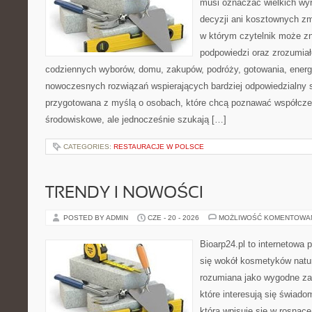
musi oznaczać wielkich wy
decyzji ani kosztownych zm
w którym czytelnik może zn
podpowiedzi oraz zrozumiał
codziennych wyborów, domu, zakupów, podróży, gotowania, energii
nowoczesnych rozwiązań wspierających bardziej odpowiedzialny st
przygotowana z myślą o osobach, które chcą poznawać współcz
środowiskowe, ale jednocześnie szukają […]
CATEGORIES:
RESTAURACJE W POLSCE
TRENDY I NOWOŚCI
POSTED BY ADMIN
CZE - 20 - 2026
MOŻLIWOŚĆ KOMENTOWA
Bioarp24.pl to internetowa 
się wokół kosmetyków natu
rozumiana jako wygodne zap
które interesują się świado
która wpisuje się w rosnąc