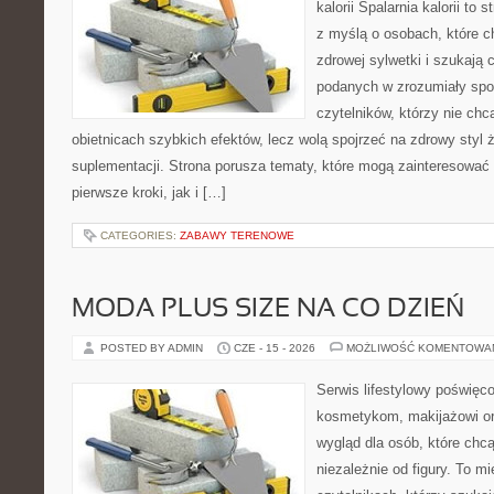
kalorii Spalarnia kalorii to
z myślą o osobach, które 
zdrowej sylwetki i szukają 
podanych w zrozumiały spos
czytelników, którzy nie chc
obietnicach szybkich efektów, lecz wolą spojrzeć na zdrowy styl 
suplementacji. Strona porusza tematy, które mogą zainteresować
pierwsze kroki, jak i […]
CATEGORIES:
ZABAWY TERENOWE
MODA PLUS SIZE NA CO DZIEŃ
POSTED BY ADMIN
CZE - 15 - 2026
MOŻLIWOŚĆ KOMENTOWA
Serwis lifestylowy poświęcon
kosmetykom, makijażowi or
wygląd dla osób, które chc
niezależnie od figury. To m