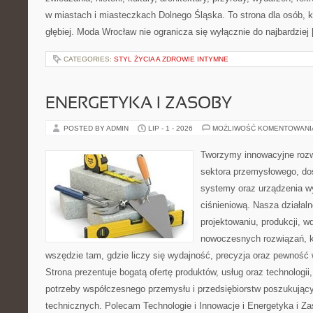
w miastach i miasteczkach Dolnego Śląska. To strona dla osób, k
głębiej. Moda Wrocław nie ogranicza się wyłącznie do najbardziej
CATEGORIES:
STYL ŻYCIA A ZDROWIE INTYMNE
ENERGETYKA I ZASOBY
POSTED BY ADMIN
LIP - 1 - 2026
MOŻLIWOŚĆ KOMENTOWAN
Tworzymy innowacyjne rozw
sektora przemysłowego, do
systemy oraz urządzenia w
ciśnieniową. Nasza działaln
projektowaniu, produkcji, w
nowoczesnych rozwiązań, k
wszędzie tam, gdzie liczy się wydajność, precyzja oraz pewnoś
Strona prezentuje bogatą ofertę produktów, usług oraz technologii
potrzeby współczesnego przemysłu i przedsiębiorstw poszukują
technicznych. Polecam Technologie i Innowacje i Energetyka i Z