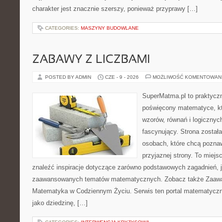
charakter jest znacznie szerszy, ponieważ przyprawy […]
CATEGORIES:
MASZYNY BUDOWLANE
ZABAWY Z LICZBAMI
POSTED BY ADMIN
CZE - 9 - 2026
MOŻLIWOŚĆ KOMENTOWAN
SuperMatma.pl to praktyczn
poświęcony matematyce, któ
wzorów, równań i logicznyc
fascynujący. Strona został
osobach, które chcą poznaw
przyjaznej strony. To miej
znaleźć inspiracje dotyczące zarówno podstawowych zagadnień, ja
zaawansowanych tematów matematycznych. Zobacz także Zaaw
Matematyka w Codziennym Życiu. Serwis ten portal matematycz
jako dziedzinę, […]