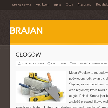
Archiwum
Cisza
Przegrana
Redakcj
Strona główna
Biała
BRAJAN
GŁOGÓW
POSTED BY ADMIN
LIP - 2 - 2026
MOŻLIWOŚĆ KOMENTOWAN
Moda Wrocław to rozbudowa
poświęcony odkrywaniu ci
Śląsku, ze szczególnym uw
oraz regionów, które tworz
części Polski. Strona jest
znaleźć przewodnikowe ws
zwiedzania, historii, kultury, architektury, przyrody, wydarzeń, re