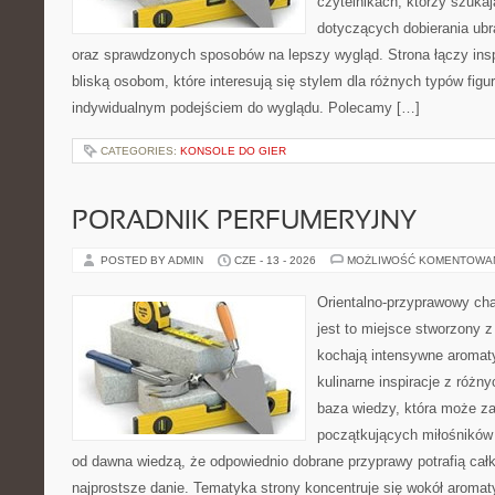
czytelnikach, którzy szukaj
dotyczących dobierania ubr
oraz sprawdzonych sposobów na lepszy wygląd. Strona łączy insp
bliską osobom, które interesują się stylem dla różnych typów fig
indywidualnym podejściem do wyglądu. Polecamy […]
CATEGORIES:
KONSOLE DO GIER
PORADNIK PERFUMERYJNY
POSTED BY ADMIN
CZE - 13 - 2026
MOŻLIWOŚĆ KOMENTOWA
Orientalno-przyprawowy char
jest to miejsce stworzony 
kochają intensywne aromaty
kulinarne inspiracje z różny
baza wiedzy, która może z
początkujących miłośników g
od dawna wiedzą, że odpowiednio dobrane przyprawy potrafią cał
najprostsze danie. Tematyka strony koncentruje się wokół aromat