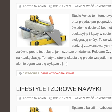
POSTED BY ADMIN
CZE - 19 - 2026
MOŻLIWOŚĆ KOMENTOWA
Studio Veriss to internetow
oraz przydatnym podpowied
świadomie dobierać kosmet
edukacyjny i łączy w sobie
pielęgnacją skóry. To serwi
bardziej zaawansowanych,
zarówno proste instrukcje, jak i szersze omówienia. Polecam Czyte
na każdą okazję. Tematyka strony skupia się przede wszystkim n
ale nie ogranicza się wyłącznie […]
CATEGORIES:
DANIA WYSOKOBIAŁKOWE
LIFESTYLE I ZDROWE NAWYKI
POSTED BY ADMIN
CZE - 18 - 2026
MOŻLIWOŚĆ KOMENTOWA
Spalarnia kalorii – rozbudo