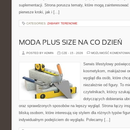
suplementacji. Strona porusza tematy, które mogą zainteresować
pierwsze kroki, jak i […]
CATEGORIES:
ZABAWY TERENOWE
MODA PLUS SIZE NA CO DZIEŃ
POSTED BY ADMIN
CZE - 15 - 2026
MOŻLIWOŚĆ KOMENTOWA
Serwis lifestylowy poświęcon
kosmetykom, makijażowi or
wygląd dla osób, które chc
niezależnie od figury. To m
czytelnikach, którzy szukaj
dotyczących dobierania ubr
oraz sprawdzonych sposobów na lepszy wygląd. Strona łączy insp
bliską osobom, które interesują się stylem dla różnych typów fig
indywidualnym podejściem do wyglądu. Polecamy […]