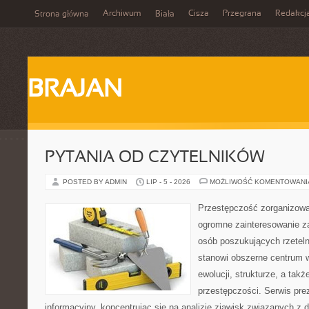
Archiwum
Cisza
Przegrana
Redakcj
Strona główna
Biała
BRAJAN
PYTANIA OD CZYTELNIKÓW
POSTED BY ADMIN
LIP - 5 - 2026
MOŻLIWOŚĆ KOMENTOWAN
Przestępczość zorganizowan
ogromne zainteresowanie za
osób poszukujących rzeteln
stanowi obszerne centrum w
ewolucji, strukturze, a ta
przestępczości. Serwis pre
informacyjny, koncentrując się na analizie zjawisk związanych z d