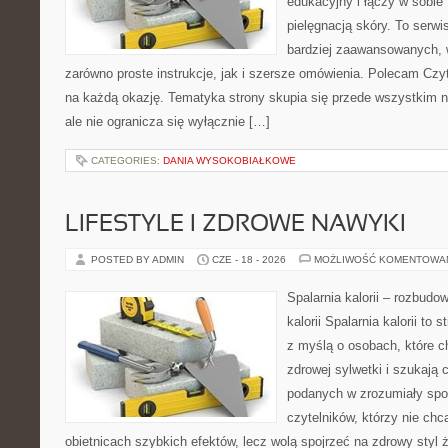
edukacyjny i łączy w sobie
pielęgnacją skóry. To serwi
bardziej zaawansowanych,
zarówno proste instrukcje, jak i szersze omówienia. Polecam Czyte
na każdą okazję. Tematyka strony skupia się przede wszystkim n
ale nie ogranicza się wyłącznie […]
CATEGORIES:
DANIA WYSOKOBIAŁKOWE
LIFESTYLE I ZDROWE NAWYKI
POSTED BY ADMIN
CZE - 18 - 2026
MOŻLIWOŚĆ KOMENTOWA
Spalarnia kalorii – rozbudo
kalorii Spalarnia kalorii to
z myślą o osobach, które 
zdrowej sylwetki i szukają 
podanych w zrozumiały spos
czytelników, którzy nie chc
obietnicach szybkich efektów, lecz wolą spojrzeć na zdrowy styl 