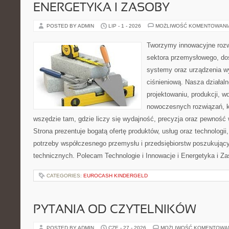
ENERGETYKA I ZASOBY
POSTED BY ADMIN
LIP - 1 - 2026
MOŻLIWOŚĆ KOMENTOWAN
Tworzymy innowacyjne rozw
sektora przemysłowego, do
systemy oraz urządzenia w
ciśnieniową. Nasza działaln
projektowaniu, produkcji, w
nowoczesnych rozwiązań, k
wszędzie tam, gdzie liczy się wydajność, precyzja oraz pewnoś
Strona prezentuje bogatą ofertę produktów, usług oraz technologii
potrzeby współczesnego przemysłu i przedsiębiorstw poszukują
technicznych. Polecam Technologie i Innowacje i Energetyka i Z
CATEGORIES:
EUROCASH KINDERGELD
PYTANIA OD CZYTELNIKÓW
POSTED BY ADMIN
CZE - 27 - 2026
MOŻLIWOŚĆ KOMENTOWA