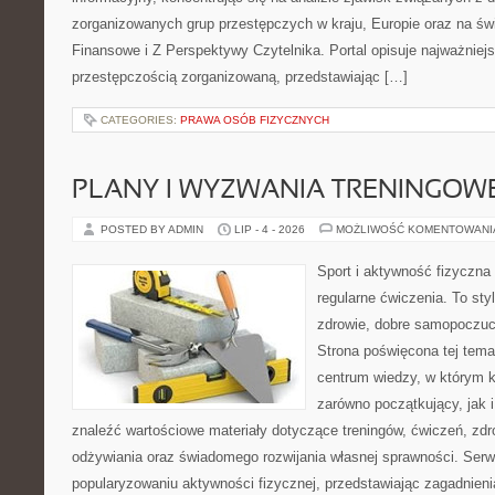
zorganizowanych grup przestępczych w kraju, Europie oraz na ś
Finansowe i Z Perspektywy Czytelnika. Portal opisuje najważniej
przestępczością zorganizowaną, przedstawiając […]
CATEGORIES:
PRAWA OSÓB FIZYCZNYCH
PLANY I WYZWANIA TRENINGOW
POSTED BY ADMIN
LIP - 4 - 2026
MOŻLIWOŚĆ KOMENTOWAN
Sport i aktywność fizyczna 
regularne ćwiczenia. To sty
zdrowie, dobre samopoczuci
Strona poświęcona tej tem
centrum wiedzy, w którym k
zarówno początkujący, jak
znaleźć wartościowe materiały dotyczące treningów, ćwiczeń, zdr
odżywiania oraz świadomego rozwijania własnej sprawności. Serwi
popularyzowaniu aktywności fizycznej, przedstawiając zagadnien