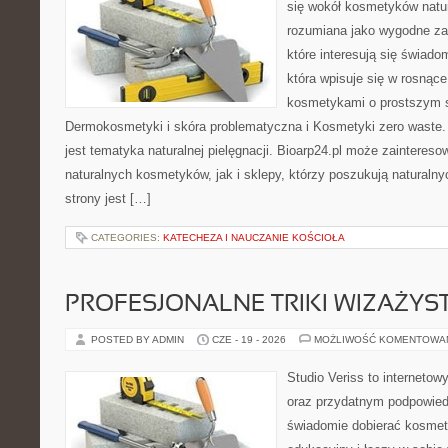
się wokół kosmetyków natu
rozumiana jako wygodne zap
które interesują się świado
która wpisuje się w rosnąc
kosmetykami o prostszym 
Dermokosmetyki i skóra problematyczna i Kosmetyki zero wast
jest tematyka naturalnej pielęgnacji. Bioarp24.pl może zainteres
naturalnych kosmetyków, jak i sklepy, którzy poszukują naturalny
strony jest […]
CATEGORIES:
KATECHEZA I NAUCZANIE KOŚCIOŁA
PROFESJONALNE TRIKI WIZAŻY
POSTED BY ADMIN
CZE - 19 - 2026
MOŻLIWOŚĆ KOMENTOWA
Studio Veriss to internetow
oraz przydatnym podpowied
świadomie dobierać kosmet