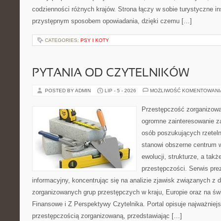
codzienności różnych krajów. Strona łączy w sobie turystyczne ins
przystępnym sposobem opowiadania, dzięki czemu […]
CATEGORIES:
PSY I KOTY
PYTANIA OD CZYTELNIKÓW
POSTED BY ADMIN
LIP - 5 - 2026
MOŻLIWOŚĆ KOMENTOWAN
Przestępczość zorganizowan
ogromne zainteresowanie za
osób poszukujących rzeteln
stanowi obszerne centrum w
ewolucji, strukturze, a ta
przestępczości. Serwis pre
informacyjny, koncentrując się na analizie zjawisk związanych z d
zorganizowanych grup przestępczych w kraju, Europie oraz na ś
Finansowe i Z Perspektywy Czytelnika. Portal opisuje najważniej
przestępczością zorganizowaną, przedstawiając […]