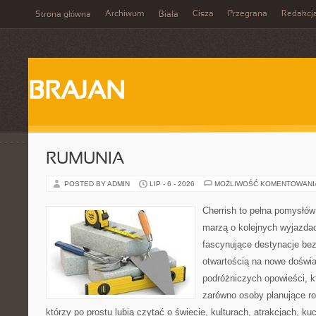
Archiwum
Cisza
Przegrana
Redakcj
Strona główna
Biała
BRAJAN
RUMUNIA
POSTED BY ADMIN
LIP - 6 - 2026
MOŻLIWOŚĆ KOMENTOWAN
Cherrish to pełna pomysłów 
marzą o kolejnych wyjazda
fascynujące destynacje bez
otwartością na nowe doświa
podróżniczych opowieści, 
zarówno osoby planujące rod
którzy po prostu lubią czytać o świecie, kulturach, atrakcjach, kuch