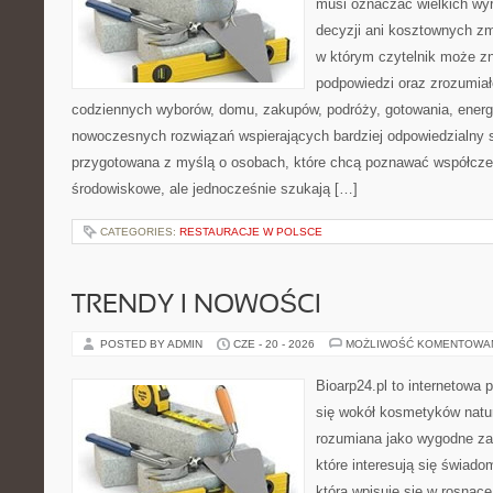
musi oznaczać wielkich wy
decyzji ani kosztownych zm
w którym czytelnik może zn
podpowiedzi oraz zrozumiał
codziennych wyborów, domu, zakupów, podróży, gotowania, energii
nowoczesnych rozwiązań wspierających bardziej odpowiedzialny st
przygotowana z myślą o osobach, które chcą poznawać współcz
środowiskowe, ale jednocześnie szukają […]
CATEGORIES:
RESTAURACJE W POLSCE
TRENDY I NOWOŚCI
POSTED BY ADMIN
CZE - 20 - 2026
MOŻLIWOŚĆ KOMENTOWA
Bioarp24.pl to internetowa 
się wokół kosmetyków natu
rozumiana jako wygodne zap
które interesują się świado
która wpisuje się w rosnąc