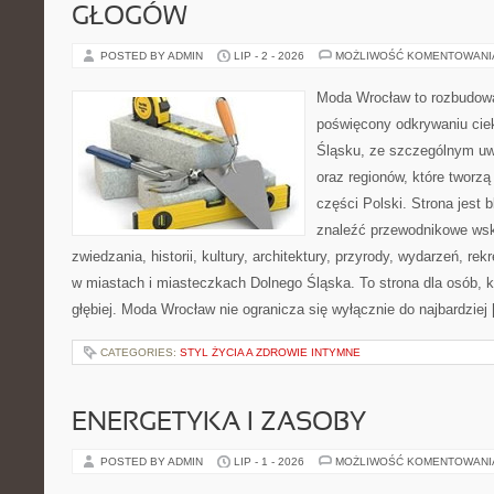
GŁOGÓW
POSTED BY ADMIN
LIP - 2 - 2026
MOŻLIWOŚĆ KOMENTOWAN
Moda Wrocław to rozbudowa
poświęcony odkrywaniu ci
Śląsku, ze szczególnym uw
oraz regionów, które tworz
części Polski. Strona jest
znaleźć przewodnikowe ws
zwiedzania, historii, kultury, architektury, przyrody, wydarzeń, re
w miastach i miasteczkach Dolnego Śląska. To strona dla osób, k
głębiej. Moda Wrocław nie ogranicza się wyłącznie do najbardziej
CATEGORIES:
STYL ŻYCIA A ZDROWIE INTYMNE
ENERGETYKA I ZASOBY
POSTED BY ADMIN
LIP - 1 - 2026
MOŻLIWOŚĆ KOMENTOWAN