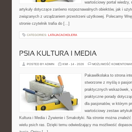
wartościowy portal wiedzy,
artykuły dotyczące zarówno rozpoznawalnych obiektów, jak i użyt
związanych z urządzaniem przestrzeni użytkowej. Polecamy Wnęt
stronie czytelnik trafia do […]
CATEGORIES:
LATAJACACHOLERA
PSIA KULTURA I MEDIA
POSTED BY ADMIN
KWI - 14 - 2026
MOŻLIWOŚĆ KOMENTOWA
Pakawilkolaka to strona int
stworzone z myślą o pasjona
praktycznych wskazówek, w
praktyczne porady dotycząc
dla pasjonatów, w którym p
wartościowy zestaw artykułó
Kultura i Media i Żywienie i Smakołyki. Na stronie można znaleź
wielu psich ras. Dzięki temu odwiedzający ma możliwość dopaso
życia. Opisy […]