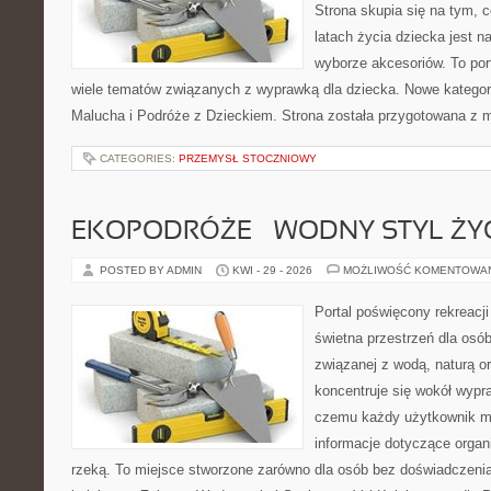
Strona skupia się na tym, 
latach życia dziecka jest
wyborze akcesoriów. To por
wiele tematów związanych z wyprawką dla dziecka. Nowe kategori
Malucha i Podróże z Dzieckiem. Strona została przygotowana z 
CATEGORIES:
PRZEMYSŁ STOCZNIOWY
EKOPODRÓŻE – WODNY STYL ŻY
POSTED BY ADMIN
KWI - 29 - 2026
MOŻLIWOŚĆ KOMENTOWA
Portal poświęcony rekreacj
świetna przestrzeń dla osó
związanej z wodą, naturą o
koncentruje się wokół wypr
czemu każdy użytkownik m
informacje dotyczące organ
rzeką. To miejsce stworzone zarówno dla osób bez doświadczeni