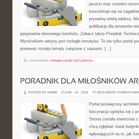
jacuzzi oraz szeroko rozu
koncentruje się na zagadni
prywatną strefą relaksu. Mo
publikacje dla amatorów rel
pasjonatów domowego komfortu. Zobacz także Poradnik Techniczn
Wyróżnikiem witryny jest rozległa tematyka. To nie tylko porta
ponieważ rozwija tematy związane z saunami, […]
CATEGORIES:
PRAWA OSÓB FIZYCZNYCH
PORADNIK DLA MIŁOŚNIKÓW AR
POSTED BY ADMIN
KWI - 16 - 2026
MOŻLIWOŚĆ KOMENTOWA
Portal poświęcony architekt
fascynacja spotyka się z p
Strona została stworzona z
chcą zgłębiać świat budynk
wpływających na to, jak fu