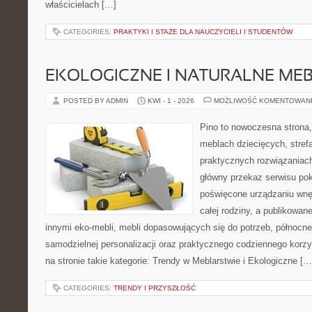
właścicielach […]
CATEGORIES:
PRAKTYKI I STAŻE DLA NAUCZYCIELI I STUDENTÓW
EKOLOGICZNE I NATURALNE ME
POSTED BY ADMIN
KWI - 1 - 2026
MOŻLIWOŚĆ KOMENTOWAN
Pino to nowoczesna strona, 
meblach dziecięcych, strefa
praktycznych rozwiązaniac
główny przekaz serwisu pok
poświęcone urządzaniu wnętr
całej rodziny, a publikowan
innymi eko-mebli, mebli dopasowujących się do potrzeb, północn
samodzielnej personalizacji oraz praktycznego codziennego korzy
na stronie takie kategorie: Trendy w Meblarstwie i Ekologiczne […
CATEGORIES:
TRENDY I PRZYSZŁOŚĆ