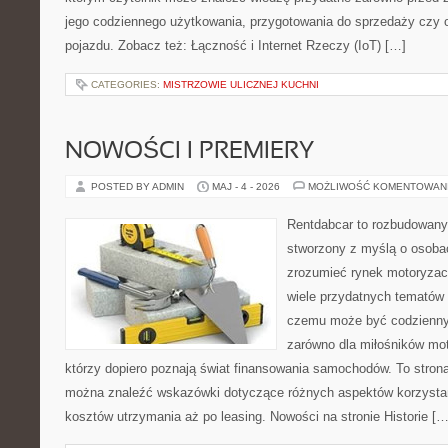
jego codziennego użytkowania, przygotowania do sprzedaży czy 
pojazdu. Zobacz też: Łączność i Internet Rzeczy (IoT) […]
CATEGORIES:
MISTRZOWIE ULICZNEJ KUCHNI
NOWOŚCI I PREMIERY
POSTED BY ADMIN
MAJ - 4 - 2026
MOŻLIWOŚĆ KOMENTOWAN
Rentdabcar to rozbudowany 
stworzony z myślą o osobac
zrozumieć rynek motoryzacy
wiele przydatnych tematów 
czemu może być codziennym
zarówno dla miłośników moto
którzy dopiero poznają świat finansowania samochodów. To stron
można znaleźć wskazówki dotyczące różnych aspektów korzystan
kosztów utrzymania aż po leasing. Nowości na stronie Historie […