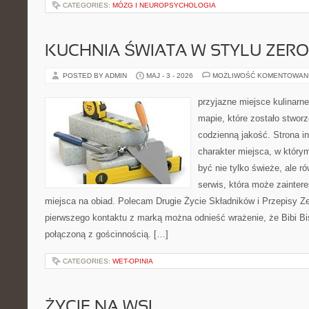
CATEGORIES:
MÓZG I NEUROPSYCHOLOGIA
KUCHNIA ŚWIATA W STYLU ZER
POSTED BY ADMIN
MAJ - 3 - 2026
MOŻLIWOŚĆ KOMENTOWAN
przyjazne miejsce kulinarne
mapie, które zostało stwor
codzienną jakość. Strona i
charakter miejsca, w który
być nie tylko świeże, ale 
serwis, która może zainter
miejsca na obiad. Polecam Drugie Życie Składników i Przepisy Z
pierwszego kontaktu z marką można odnieść wrażenie, że Bibi Bis
połączoną z gościnnością. […]
CATEGORIES:
WET-OPINIA
ŻYCIE NA WSI