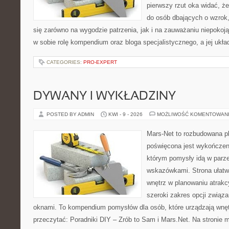
pierwszy rzut oka widać, że
do osób dbających o wzrok,
się zarówno na wygodzie patrzenia, jak i na zauważaniu niepokoj
w sobie rolę kompendium oraz bloga specjalistycznego, a jej ukła
CATEGORIES:
PRO-EXPERT
DYWANY I WYKŁADZINY
POSTED BY ADMIN
KWI - 9 - 2026
MOŻLIWOŚĆ KOMENTOWAN
Mars-Net to rozbudowana pl
poświęcona jest wykończeni
którym pomysły idą w parz
wskazówkami. Strona ułatw
wnętrz w planowaniu atrakc
szeroki zakres opcji związ
oknami. To kompendium pomysłów dla osób, które urządzają wnęt
przeczytać: Poradniki DIY – Zrób to Sam i Mars.Net. Na stronie