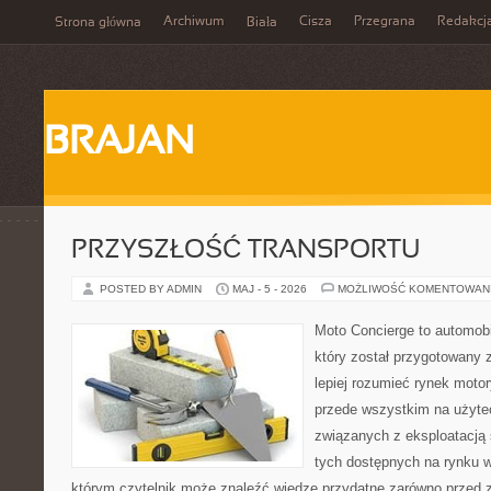
Archiwum
Cisza
Przegrana
Redakcj
Strona główna
Biała
BRAJAN
PRZYSZŁOŚĆ TRANSPORTU
POSTED BY ADMIN
MAJ - 5 - 2026
MOŻLIWOŚĆ KOMENTOWAN
Moto Concierge to automobi
który został przygotowany
lepiej rozumieć rynek motor
przede wszystkim na użyte
związanych z eksploatacj
tych dostępnych na rynku w
którym czytelnik może znaleźć wiedzę przydatne zarówno przed 