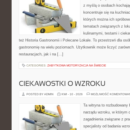
z myślą o osobach kochają
koncentruje się na kuchniac
których można ich spróbowa
tematach związanych z lok
kulinarnymi, testami i cie
też Historia Gastronomii i Polecane Lokale. To przestrzeń dla os
gastronomię na wielu poziomach. Użytkownik może liczyć zarówno
restauracjach, jak i na […]
CATEGORIES:
ZABYTKOWA MOTORYZACJA NA ŚWIECIE
CIEKAWOSTKI O WZROKU
POSTED BY ADMIN
KWI - 10 - 2026
MOŻLIWOŚĆ KOMENTOWA
Ta witryna to rozbudowany 
narządu wzroku, w którym c
zagadnienia związane z prac
specjalisty od badania wzr