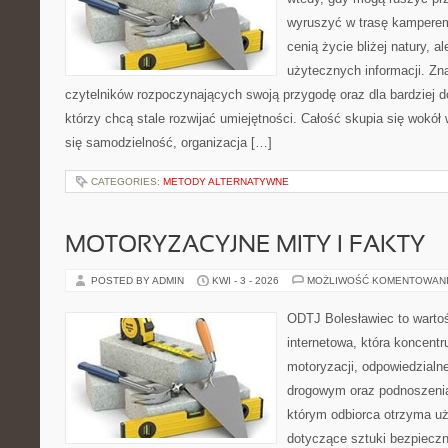
wyruszyć w trasę kamperem.
cenią życie bliżej natury, a
użytecznych informacji. Zna
czytelników rozpoczynających swoją przygodę oraz dla bardziej 
którzy chcą stale rozwijać umiejętności. Całość skupia się wokół 
się samodzielność, organizacja […]
CATEGORIES:
METODY ALTERNATYWNE
MOTORYZACYJNE MITY I FAKTY
POSTED BY ADMIN
KWI - 3 - 2026
MOŻLIWOŚĆ KOMENTOWAN
ODTJ Bolesławiec to warto
internetowa, która koncentr
motoryzacji, odpowiedzialn
drogowym oraz podnoszenia 
którym odbiorca otrzyma uż
dotyczące sztuki bezpiecz