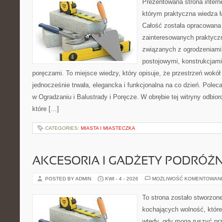
Prezentowana strona intern
którym praktyczna wiedza ł
Całość została opracowana
zainteresowanych praktycz
związanych z ogrodzeniami,
postojowymi, konstrukcjami
poręczami. To miejsce wiedzy, który opisuje, że przestrzeń wok
jednocześnie trwała, elegancka i funkcjonalna na co dzień. Po
w Ogradzaniu i Balustrady i Poręcze. W obrębie tej witryny odbio
które […]
CATEGORIES:
MIASTA I MIASTECZKA
AKCESORIA I GADŻETY PODRÓŻN
POSTED BY ADMIN
KWI - 4 - 2026
MOŻLIWOŚĆ KOMENTOWAN
To strona zostało stworzon
kochających wolność, które
wtedy, gdy mogą ruszyć prz