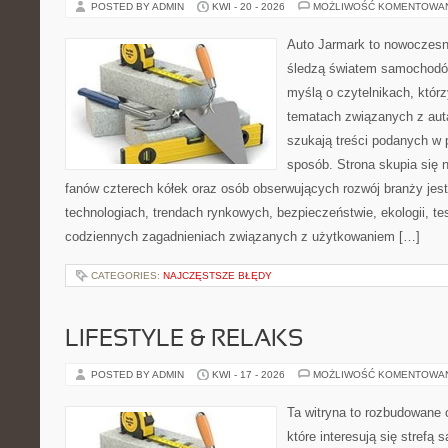
POSTED BY ADMIN
KWI - 20 - 2026
MOŻLIWOŚĆ KOMENTOWA
Auto Jarmark to nowoczesna
śledzą światem samochodów
myślą o czytelnikach, któr
tematach związanych z aut
szukają treści podanych w 
sposób. Strona skupia się 
fanów czterech kółek oraz osób obserwujących rozwój branży jes
technologiach, trendach rynkowych, bezpieczeństwie, ekologii, t
codziennych zagadnieniach związanych z użytkowaniem […]
CATEGORIES:
NAJCZĘSTSZE BŁĘDY
LIFESTYLE & RELAKS
POSTED BY ADMIN
KWI - 17 - 2026
MOŻLIWOŚĆ KOMENTOWA
Ta witryna to rozbudowane 
które interesują się strefą