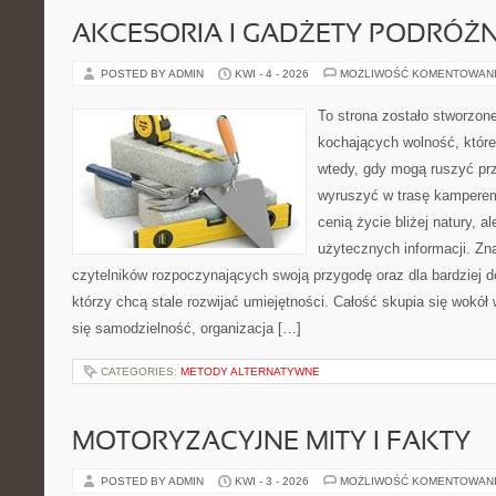
AKCESORIA I GADŻETY PODRÓŻN
POSTED BY ADMIN
KWI - 4 - 2026
MOŻLIWOŚĆ KOMENTOWAN
To strona zostało stworzon
kochających wolność, które
wtedy, gdy mogą ruszyć prz
wyruszyć w trasę kamperem.
cenią życie bliżej natury, a
użytecznych informacji. Zna
czytelników rozpoczynających swoją przygodę oraz dla bardziej 
którzy chcą stale rozwijać umiejętności. Całość skupia się wokół 
się samodzielność, organizacja […]
CATEGORIES:
METODY ALTERNATYWNE
MOTORYZACYJNE MITY I FAKTY
POSTED BY ADMIN
KWI - 3 - 2026
MOŻLIWOŚĆ KOMENTOWAN