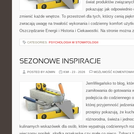
świat produktów związanych
pokazując jak odpowiednio 
zmienić każde wnętrze. To przestrzeń dla tych, którzy cenią pięk
zwracają uwagę na trwałość wykonania i codzienny komfort użytk
Oszczędzanie Energii i Historia i Ciekawostki. Na stronie można 
CATEGORIES:
PSYCHOLOGIA W STOMATOLOGII
SEZONOWE INSPIRACJE
POSTED BY ADMIN
KWI - 23 - 2026
MOŻLIWOŚĆ KOMENTOWA
JemWegańsko to blog, które
zamiłowania do gotowania w
podejścia do codziennego o
której przyjemność jedzenia
przepisy pokazują, że kuc
różnorodna, świeża i jedno
kulinarnych wskazówek dla osób, które wypatrują codziennych ro
wieczorny posiłek, słodką przekąskę czy małe co nieco. Zobacz t