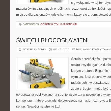
się wyłącznie w tej tematyc
materiałów inspiracyjnych o roślinach, sezonowości, trwałości i
miejsce dla pasjonatów, gdzie harmonia łączy się z pomysłowości
CATEGORIES:
OGRÓD W STYLU JAPOŃSKIM
ŚWIĘCI I BŁOGOSŁAWIENI
POSTED BY ADMIN
KWI - 7 - 2026
MOŻLIWOŚĆ KOMENTOWAN
Serwis chrześcijański poświ
splata zwykłe życie z duch
którym zaufanie Bogu nie j
wymiaru, lecz obecna w do
radościach i w doświadczen
życie z Bogiem może być p
opracowania publikowane na stronie wspierają w pogłębianiu wiary
kompendium, które prowadzi do głębszego namysłu, rozmowy z B
sensu. Nowości na stronie […]