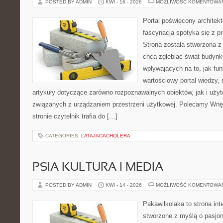
POSTED BY ADMIN
KWI - 16 - 2026
MOŻLIWOŚĆ KOMENTOWA
Portal poświęcony architekt
fascynacja spotyka się z p
Strona została stworzona z
chcą zgłębiać świat budynk
wpływających na to, jak fu
wartościowy portal wiedzy,
artykuły dotyczące zarówno rozpoznawalnych obiektów, jak i użyt
związanych z urządzaniem przestrzeni użytkowej. Polecamy Wnęt
stronie czytelnik trafia do […]
CATEGORIES:
LATAJACACHOLERA
PSIA KULTURA I MEDIA
POSTED BY ADMIN
KWI - 14 - 2026
MOŻLIWOŚĆ KOMENTOWA
Pakawilkolaka to strona int
stworzone z myślą o pasjona