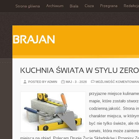
Archiwum
Cisza
Przegrana
Redakcj
Strona główna
Biała
BRAJAN
KUCHNIA ŚWIATA W STYLU ZER
POSTED BY ADMIN
MAJ - 3 - 2026
MOŻLIWOŚĆ KOMENTOWAN
przyjazne miejsce kulinarne
mapie, które zostało stwor
codzienną jakość. Strona i
charakter miejsca, w który
być nie tylko świeże, ale 
serwis, która może zainter
miejsca na obiad. Polecam Drugie Życie Składników i Przepisy Z