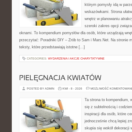
którym pomysły idą w parz
wskazówkami. Strona ułatw
wnętrz w planowaniu atrakc
szeroki zakres opcji związ
oknami. To kompendium pomysłów dla osób, które urządzają wnęt
przeczytać: Poradniki DIY – Zrób to Sam i Mars.Net. Na stronie
teksty, które przedstawiają istotne […]
CATEGORIES:
WYDARZENIA I AKCJE CHARYTATYWNE
PIELĘGNACJA KWIATÓW
POSTED BY ADMIN
KWI - 8 - 2026
MOŻLIWOŚĆ KOMENTOWAN
Ta strona to kompendium, w
się z subtelnością i codzie
inspiracji dla osób, które ce
jednocześnie chcą lepiej zr
skupia się wokół dekoracji