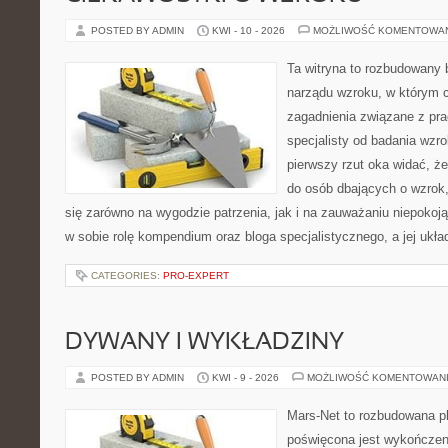
POSTED BY ADMIN
KWI - 10 - 2026
MOŻLIWOŚĆ KOMENTOWA
Ta witryna to rozbudowany 
narządu wzroku, w którym c
zagadnienia związane z prac
specjalisty od badania wzr
pierwszy rzut oka widać, że
do osób dbających o wzrok,
się zarówno na wygodzie patrzenia, jak i na zauważaniu niepokoj
w sobie rolę kompendium oraz bloga specjalistycznego, a jej ukła
CATEGORIES:
PRO-EXPERT
DYWANY I WYKŁADZINY
POSTED BY ADMIN
KWI - 9 - 2026
MOŻLIWOŚĆ KOMENTOWAN
Mars-Net to rozbudowana pl
poświęcona jest wykończeni