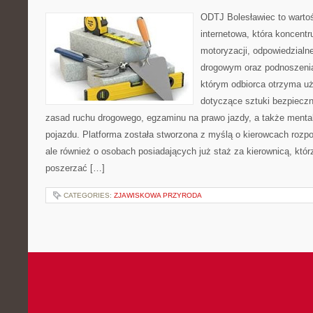
ODTJ Bolesławiec to warto
internetowa, która koncentr
motoryzacji, odpowiedzialn
drogowym oraz podnoszenia 
którym odbiorca otrzyma uż
dotyczące sztuki bezpiecz
zasad ruchu drogowego, egzaminu na prawo jazdy, a także mental
pojazdu. Platforma została stworzona z myślą o kierowcach rozp
ale również o osobach posiadających już staż za kierownicą, któr
poszerzać […]
CATEGORIES:
ZJAWISKOWA PRZYRODA