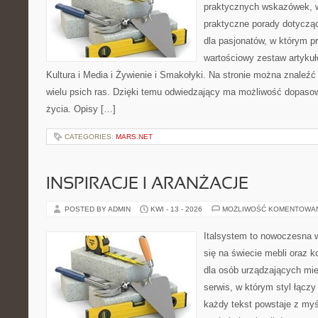
praktycznych wskazówek, w
praktyczne porady dotycząc
dla pasjonatów, w którym p
wartościowy zestaw artykułó
Kultura i Media i Żywienie i Smakołyki. Na stronie można znaleź
wielu psich ras. Dzięki temu odwiedzający ma możliwość dopaso
życia. Opisy […]
CATEGORIES:
MARS.NET
INSPIRACJE I ARANŻACJE
POSTED BY ADMIN
KWI - 13 - 2026
MOŻLIWOŚĆ KOMENTOWA
Italsystem to nowoczesna wi
się na świecie mebli oraz 
dla osób urządzających mie
serwis, w którym styl łączy
każdy tekst powstaje z myś