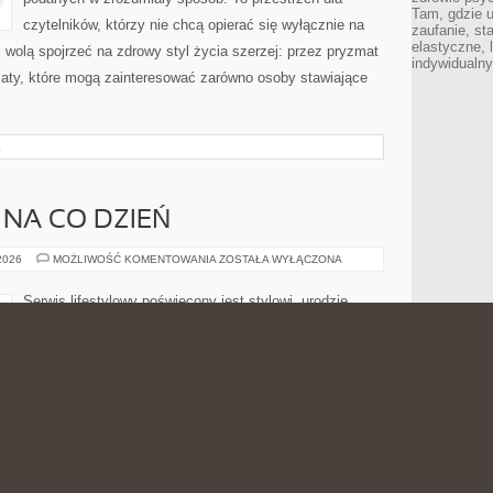
Tam, gdzie 
czytelników, którzy nie chcą opierać się wyłącznie na
zaufanie, st
elastyczne, 
z wolą spojrzeć na zdrowy styl życia szerzej: przez pryzmat
indywidualn
maty, które mogą zainteresować zarówno osoby stawiające
E
 NA CO DZIEŃ
MODA
 2026
MOŻLIWOŚĆ KOMENTOWANIA
ZOSTAŁA WYŁĄCZONA
PLUS
SIZE
NA
Serwis lifestylowy poświęcony jest stylowi, urodzie,
CO
DZIEŃ
kosmetykom, makijażowi oraz pomysłom na atrakcyjny
wygląd dla osób, które chcą wyglądać pewnie
niezależnie od figury. To miejsce stworzone z myślą o
czytelnikach, którzy szukają prostych porad
dotyczących dobierania ubrań, dbania o cerę, trendów
pszy wygląd. Strona łączy inspiracyjny ton z tematyką
ię stylem dla różnych typów figury, codziennym komfortem i