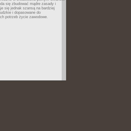
uda się zbudować mądre zasady i
aje się jednak szansą na bardziej
ludzkie i dopasowane do
ych potrzeb życie zawodowe.