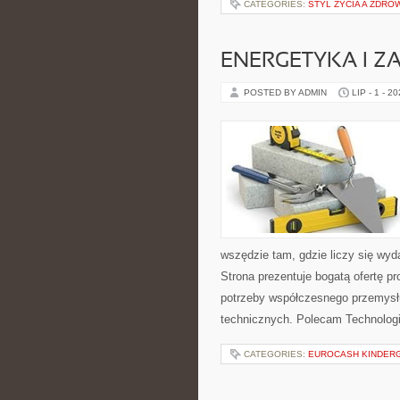
CATEGORIES:
STYL ŻYCIA A ZDRO
ENERGETYKA I Z
POSTED BY ADMIN
LIP - 1 - 2
wszędzie tam, gdzie liczy się wy
Strona prezentuje bogatą ofertę pr
potrzeby współczesnego przemysł
technicznych. Polecam Technologi
CATEGORIES:
EUROCASH KINDER