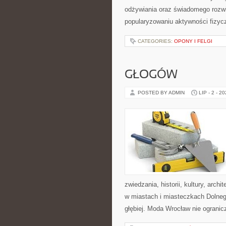
odżywiania oraz świadomego rozwij
popularyzowaniu aktywności fizyc
CATEGORIES:
OPONY I FELGI
GŁOGÓW
POSTED BY ADMIN
LIP - 2 - 2
zwiedzania, historii, kultury, arch
w miastach i miasteczkach Dolnego
głębiej. Moda Wrocław nie ogranicz