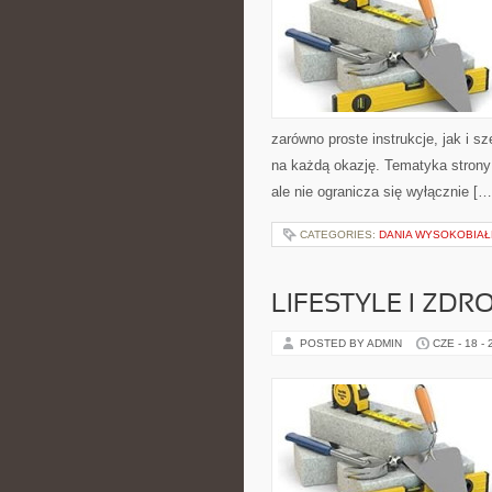
zarówno proste instrukcje, jak i s
na każdą okazję. Tematyka strony
ale nie ogranicza się wyłącznie […
CATEGORIES:
DANIA WYSOKOBIA
LIFESTYLE I ZD
POSTED BY ADMIN
CZE - 18 -