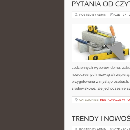
PYTANIA OD CZ
POSTED BY ADMIN
CZE - 27 -
codziennych wyborów, domu, zakupó
nowoczesnych rozwiązań wspierając
przygotowana z myślą o osobach,
środowiskowe, ale jednocześnie s
CATEGORIES:
RESTAURACJE W P
TRENDY I NOWOŚ
POSTED BY ADMIN
CZE - 20 -