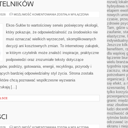
rozwój lokal
YTELNIKÓW
hybrydowa ni
etapem ewol
PYTANIA
nowych umie
 2026
MOŻLIWOŚĆ KOMENTOWANIA
ZOSTAŁA WYŁĄCZONA
OD
czasie, prze
CZYTELNIKÓW
zdrowie psy
Ekos-Sułów to wartościowy serwis poświęcony ekologii,
Tam, gdzie 
zaufanie, st
który pokazuje, że odpowiedzialność za środowisko nie
elastyczne, 
musi oznaczać wielkich wyrzeczeń, skomplikowanych
indywidualn
Jeszcze kilk
decyzji ani kosztownych zmian. To internetowy zakątek,
benefitem, 
w którym czytelnik może znaleźć inspiracje, praktyczne
dla wąskiej 
łączenie biu
podpowiedzi oraz zrozumiałe teksty dotyczące
wielu branż
tygodnia sp
w, podróży, gotowania, energii, recyklingu, przyrody i
zaciszu, ok
ych bardziej odpowiedzialny styl życia. Strona została
potrzebami 
organizacji.
 które chcą poznawać współczesne wyzwania
się efekt, a
zukają […]
szesnastej. 
tylko korzyś
przeorganizo
OLSCE
granic międ
oraz zbudowa
ludzi doceni
możliwość d
CI
rytmów biolo
odczuwać izo
ekranu i nie
TRENDY
 2026
MOŻLIWOŚĆ KOMENTOWANIA
ZOSTAŁA WYŁĄCZONA