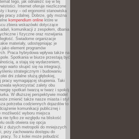
 temat tego, jak odnaleźć się w tej
wistości. Internet oferuje niezliczone
sty i kursy – od ergonomii stanowiska
ię pracy zdalnej. Dobrze, gdy można
telne
kompendium online
które w
scu zbiera wskazówki dotyczące
zadań, komunikacji z zespołem, dbania
ychiczne i fizyczne oraz rozwijania
dległość. Świadome organizacje
takie materiały, udostępniając je
 jako element programów
ych. Praca hybrydowa wpływa także na
spole. Spotkania w biurze przestają być
lnością, a stają się wydarzeniem,
ego warto skupić się na integracji,
śleniu strategicznym i budowaniu
olei dni zdalne służą głębokiej,
j pracy wymagającej skupienia. Taki
pozwala wykorzystać zalety obu
nergię spotkań twarzą w twarz i spokój
urka. W dłuższej perspektywie model
oże zmienić także nasze miasta i styl
sza potrzeba codziennych dojazdów to
ciążenie komunikacji publicznej i
że możliwość wyboru miejsca
 nie tylko ze względu na bliskość
elu osób otwiera się opcja
i z dużych metropolii do mniejszych
i, przy zachowaniu dostępu do
j pracy. To z kolei może pobudzić