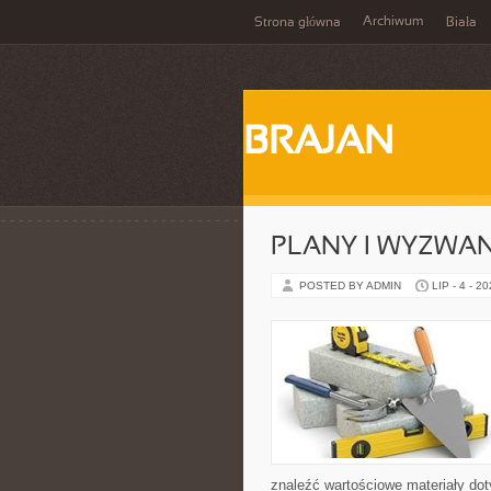
Archiwum
Strona główna
Biała
BRAJAN
PLANY I WYZWA
POSTED BY ADMIN
LIP - 4 - 2
znaleźć wartościowe materiały dot