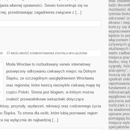
oraz zbudowa
ludzi doceni
ania własnej sprawności. Serwis koncentruje się na
możliwość d
znej, przedstawiając zagadnienia związane z […]
rytmów biolo
odczuwać izo
ekranu i nie
kończy się d
wypracowanie
będzie to po
włączeniem k
sztywnych go
służbowych 
warto zadbać
GŁOGÓW
026
MOŻLIWOŚĆ KOMENTOWANIA
ZOSTAŁA WYŁĄCZONA
miejsca pra
biurko, inny 
Moda Wrocław to rozbudowany serwis internetowy
sygnały, któ
pracujemy”, 
poświęcony odkrywaniu ciekawych miejsc na Dolnym
muszą się d
Śląsku, ze szczególnym uwzględnieniem Wrocławia
spotkań onli
raportowania
oraz regionów, które tworzą niezwykle ciekawą mapę tej
fundament z
części Polski. Strona jest blogiem, w którym można
mikrozarządz
wyjątkowo n
znaleźć przewodnikowe wskazówki dotyczące
poczucia au
rozliczani z
itektury, przyrody, wydarzeń, rekreacji oraz codziennego życia
na wiadomoś
 Śląska. To strona dla osób, które lubią poznawać region
opisane proc
pomagają bu
a się wyłącznie do najbardziej […]
miejsce wyk
specjalistów