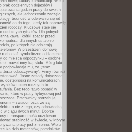
nia nowej kultury komunikacji. Wielu
ło brak codziennych dojazdów i
opasowania godzin pracy do swoich
gicznych, ale jednocześnie zaczęło
lację, trudność w oderwaniu się od
jasność co do tego, kiedy tak naprawdę
zień roboczy. Kluczowe staje się
 osobistych rytuałów. Dla jednych
ranna kawa i krótki spacer przed
omputera, dla innych ustalenie
dzin, po których nie odbierają
telefonów. W przestrzeni domowej
 o chociaż symboliczne oddzielenie
cy od miejsca odpoczynku – osobne
fotel, nawet inny kąt stołu. Mózg lubi
re podpowiadają mu, że „teraz
a „teraz odpoczywamy”. Firmy również
ostosować. Jasne zasady dotyczące
ne, dostępności na komunikatorach,
 wyników i ocen rocznych to
aufania. Bez tego łatwo popaść w
anie, które w pracy hybrydowej jest
iszczące. Pracownicy potrzebują
tonomii – świadomości, że są
 efektu, a nie z tego, czy odpowiedzą
ć w ciągu dwóch minut. Dobrze
esy i transparentność oczekiwań
dować stabilność w świecie, w którym
onywania pracy jest zmienne. Wielu
 szuka dziś materiałów, poradników i