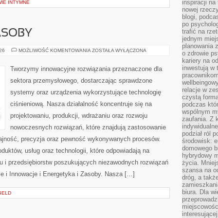
inspiracji na
WIE INTYMNE
nowej rzeczy
blogi, podca
po psycholog
trafić na rze
ASOBY
jednym miej
planowania 
ENERGETYKA
026
MOŻLIWOŚĆ KOMENTOWANIA
ZOSTAŁA WYŁĄCZONA
o zdrowie ps
I
kariery na o
ZASOBY
inwestują w 
Tworzymy innowacyjne rozwiązania przeznaczone dla
pracownikom
sektora przemysłowego, dostarczając sprawdzone
wellbeingow
relacje w ze
systemy oraz urządzenia wykorzystujące technologię
czystą forma
ciśnieniową. Nasza działalność koncentruje się na
podczas któr
wspólnym my
projektowaniu, produkcji, wdrażaniu oraz rozwoju
zaufania. Z k
indywidualne
nowoczesnych rozwiązań, które znajdują zastosowanie
podział ról 
dajność, precyzja oraz pewność wykonywanych procesów.
środowisk: e
domowego bi
oduktów, usług oraz technologii, które odpowiadają na
hybrydowy m
u i przedsiębiorstw poszukujących niezawodnych rozwiązań
życia. Mniej
szansa na od
e i Innowacje i Energetyka i Zasoby. Nasza […]
dróg, a tak
zamieszkania
biura. Dla wi
GELD
przeprowadzk
miejscowośc
interesujące