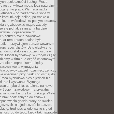
nych społeczności i usług. Praca
e jest chwilową modą, lecz naturalnym
ucji rynku pracy. Wymaga nauki
jętności – od zarządzania sobą w
z komunikację online, po troskę o
chiczne w środowisku pełnym ekranów.
uda się zbudować mądre zasady i
aje się jednak szansą na bardziej
ludzkie i dopasowane do
ych potrzeb życie zawodowe.
a lat temu praca zdalna była
rzadkim przywilejem zarezerwowanym
grupy specjalistów. Dziś elastyczne
ra i domu stało się codziennością w
ach. Model hybrydowy, w którym część
ędzamy w firmie, a część w domowym
azał się kompromisem między
pracowników a wymaganiami
 Pracodawcy zaczęli rozumieć, że liczy
 nie obecność przy biurku od ósmej do
Praca hybrydowa niesie jednak nie
ci, ale i wyzwania. Wymaga
wania trybu dnia, ustalenia na nowo
zy życiem zawodowym a prywatnym
nia nowej kultury komunikacji. Wielu
ło brak codziennych dojazdów i
opasowania godzin pracy do swoich
gicznych, ale jednocześnie zaczęło
lację, trudność w oderwaniu się od
jasność co do tego, kiedy tak naprawdę