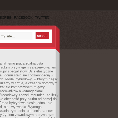
SCRIBE
FACEBOOK
TWITTER
a lat temu praca zdalna była
rzadkim przywilejem zarezerwowanym
grupy specjalistów. Dziś elastyczne
ra i domu stało się codziennością w
ach. Model hybrydowy, w którym część
ędzamy w firmie, a część w domowym
azał się kompromisem między
pracowników a wymaganiami
 Pracodawcy zaczęli rozumieć, że liczy
 nie obecność przy biurku od ósmej do
Praca hybrydowa niesie jednak nie
ci, ale i wyzwania. Wymaga
wania trybu dnia, ustalenia na nowo
zy życiem zawodowym a prywatnym