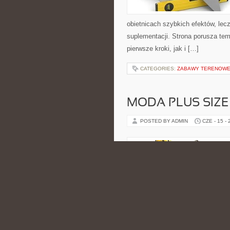
obietnicach szybkich efektów, lec
suplementacji. Strona porusza te
pierwsze kroki, jak i […]
CATEGORIES:
ZABAWY TERENOW
MODA PLUS SIZE
POSTED BY ADMIN
CZE - 15 -
oraz sprawdzonych sposobów na le
bliską osobom, które interesują s