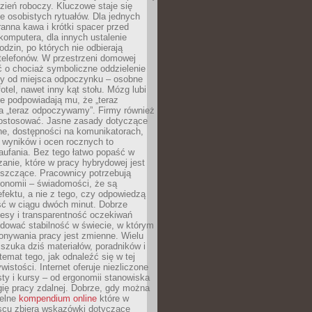
zień roboczy. Kluczowe staje się
 osobistych rytuałów. Dla jednych
ranna kawa i krótki spacer przed
omputera, dla innych ustalenie
dzin, po których nie odbierają
telefonów. W przestrzeni domowej
 o chociaż symboliczne oddzielenie
cy od miejsca odpoczynku – osobne
fotel, nawet inny kąt stołu. Mózg lubi
re podpowiadają mu, że „teraz
a „teraz odpoczywamy”. Firmy również
ostosować. Jasne zasady dotyczące
ne, dostępności na komunikatorach,
 wyników i ocen rocznych to
aufania. Bez tego łatwo popaść w
anie, które w pracy hybrydowej jest
iszczące. Pracownicy potrzebują
tonomii – świadomości, że są
 efektu, a nie z tego, czy odpowiedzą
ć w ciągu dwóch minut. Dobrze
esy i transparentność oczekiwań
dować stabilność w świecie, w którym
onywania pracy jest zmienne. Wielu
 szuka dziś materiałów, poradników i
 temat tego, jak odnaleźć się w tej
wistości. Internet oferuje niezliczone
sty i kursy – od ergonomii stanowiska
ię pracy zdalnej. Dobrze, gdy można
telne
kompendium online
które w
scu zbiera wskazówki dotyczące