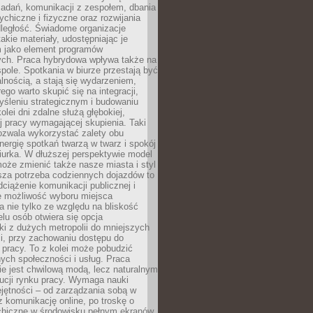
zadań, komunikacji z zespołem, dbania
ychiczne i fizyczne oraz rozwijania
dległość. Świadome organizacje
takie materiały, udostępniając je
 jako element programów
ych. Praca hybrydowa wpływa także na
spole. Spotkania w biurze przestają być
lnością, a stają się wydarzeniem,
ego warto skupić się na integracji,
śleniu strategicznym i budowaniu
olei dni zdalne służą głębokiej,
j pracy wymagającej skupienia. Taki
pozwala wykorzystać zalety obu
nergię spotkań twarzą w twarz i spokój
urka. W dłuższej perspektywie model
oże zmienić także nasze miasta i styl
sza potrzeba codziennych dojazdów to
ciążenie komunikacji publicznej i
że możliwość wyboru miejsca
 nie tylko ze względu na bliskość
elu osób otwiera się opcja
i z dużych metropolii do mniejszych
i, przy zachowaniu dostępu do
j pracy. To z kolei może pobudzić
nych społeczności i usług. Praca
e jest chwilową modą, lecz naturalnym
ucji rynku pracy. Wymaga nauki
jętności – od zarządzania sobą w
z komunikację online, po troskę o
chiczne w środowisku pełnym ekranów.