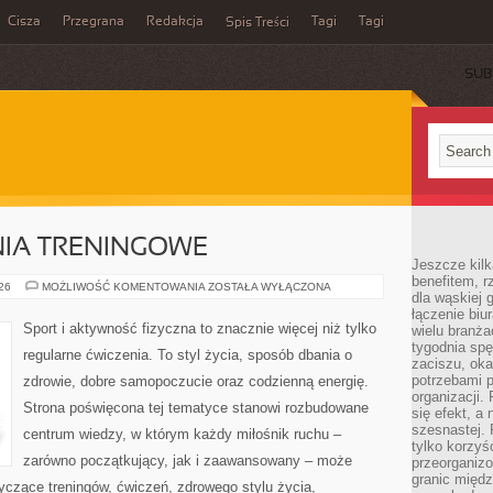
Cisza
Przegrana
Redakcja
Tagi
Tagi
Spis Treści
SUB
NIA TRENINGOWE
Jeszcze kilk
benefitem, 
PLANY
026
MOŻLIWOŚĆ KOMENTOWANIA
ZOSTAŁA WYŁĄCZONA
dla wąskiej 
I
WYZWANIA
łączenie biu
TRENINGOWE
Sport i aktywność fizyczna to znacznie więcej niż tylko
wielu branż
tygodnia sp
regularne ćwiczenia. To styl życia, sposób dbania o
zaciszu, ok
potrzebami 
zdrowie, dobre samopoczucie oraz codzienną energię.
organizacji.
Strona poświęcona tej tematyce stanowi rozbudowane
się efekt, a
szesnastej. 
centrum wiedzy, w którym każdy miłośnik ruchu –
tylko korzyś
zarówno początkujący, jak i zaawansowany – może
przeorganizo
granic międ
yczące treningów, ćwiczeń, zdrowego stylu życia,