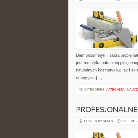
Dermokosmetyki i skóra problema
jest tematyka naturalnej pielęgna
naturalnych kosmetyków, jak i skl
strony jest […]
CATEGORIES:
KATECHEZA I NAUC
PROFESJONALNE 
POSTED BY ADMIN
CZE - 19 -