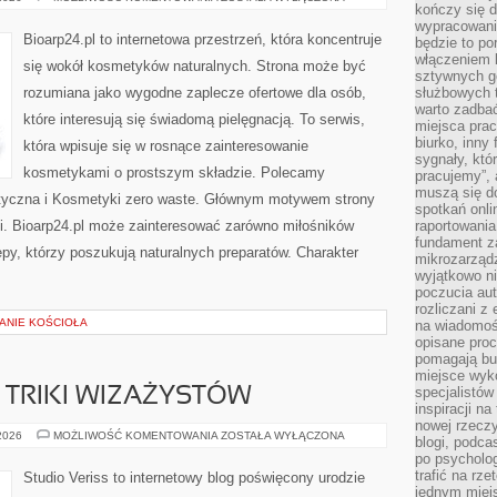
kończy się d
I
NOWOŚCI
wypracowanie
Bioarp24.pl to internetowa przestrzeń, która koncentruje
będzie to po
włączeniem k
się wokół kosmetyków naturalnych. Strona może być
sztywnych go
rozumiana jako wygodne zaplecze ofertowe dla osób,
służbowych 
warto zadbać
które interesują się świadomą pielęgnacją. To serwis,
miejsca pra
biurko, inny 
która wpisuje się w rosnące zainteresowanie
sygnały, któ
kosmetykami o prostszym składzie. Polecamy
pracujemy”, 
muszą się d
tyczna i Kosmetyki zero waste. Głównym motywem strony
spotkań onli
cji. Bioarp24.pl może zainteresować zarówno miłośników
raportowania
fundament z
epy, którzy poszukują naturalnych preparatów. Charakter
mikrozarządz
wyjątkowo n
poczucia au
rozliczani z
ZANIE KOŚCIOŁA
na wiadomoś
opisane proc
pomagają bu
miejsce wyk
specjalistów
TRIKI WIZAŻYSTÓW
inspiracji na
nowej rzeczy
PROFESJONALNE
 2026
MOŻLIWOŚĆ KOMENTOWANIA
ZOSTAŁA WYŁĄCZONA
blogi, podca
TRIKI
po psycholog
WIZAŻYSTÓW
trafić na rze
Studio Veriss to internetowy blog poświęcony urodzie
jednym miej