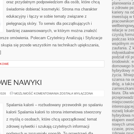
oraz przydatnym podpowiedziom dla osób, które chcą
planowania 
o zdrowie ps
świadomie dobierać kosmetyki. Strona ma charakter
kariery na o
edukacyjny i łączy w sobie tematy związane z
inwestują w 
pracownikom
pielęgnacją skóry. To serwis dla początkujących i
wellbeingow
relacje w ze
bardziej zaawansowanych, w którym można znaleźć
czystą forma
zersze omówienia. Polecam Czytelnicy Analizują i Stylizacje
podczas któr
wspólnym my
 skupia się przede wszystkim na technikach upiększania,
zaufania. Z k
]
indywidualne
podział ról 
środowisk: e
ŁKOWE
domowego bi
hybrydowy m
życia. Mniej
szansa na od
ROWE NAWYKI
dróg, a tak
zamieszkania
biura. Dla wi
LIFESTYLE
 2026
MOŻLIWOŚĆ KOMENTOWANIA
ZOSTAŁA WYŁĄCZONA
I
przeprowadzk
ZDROWE
miejscowośc
NAWYKI
Spalarnia kalorii – rozbudowany przewodnik po spalaniu
interesujące
rozwój lokal
kalorii Spalarnia kalorii to strona internetowa stworzony
hybrydowa ni
z myślą o osobach, które chcą uporządkować temat
etapem ewol
nowych umie
zdrowej sylwetki i szukają czytelnych informacji
czasie, prze
zdrowie psy
podanych w zrozumiały sposób. To przestrzeń dla