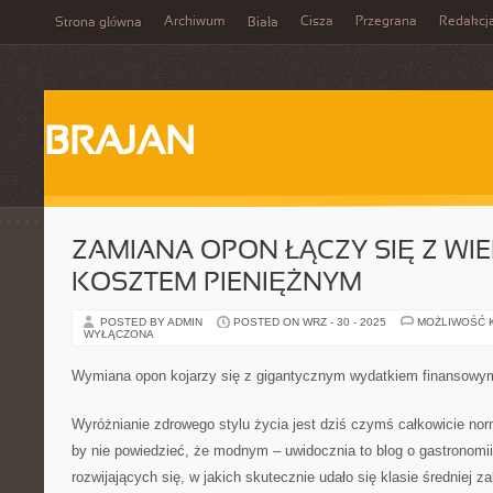
Archiwum
Cisza
Przegrana
Redakcj
Strona główna
Biała
BRAJAN
ZAMIANA OPON ŁĄCZY SIĘ Z WI
KOSZTEM PIENIĘŻNYM
POSTED BY ADMIN
POSTED ON WRZ - 30 - 2025
MOŻLIWOŚĆ 
WYŁĄCZONA
Wymiana opon kojarzy się z gigantycznym wydatkiem finansowy
Wyróżnianie zdrowego stylu życia jest dziś czymś całkowicie no
by nie powiedzieć, że modnym – uwidocznia to blog o gastronomi
rozwijających się, w jakich skutecznie udało się klasie średniej 