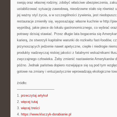
swoją oraz własnej rodziny, zdobyć właściwe ubezpieczenia, zak
ustabilizować sytuację zawodową, nieodzowne stało się również u
jej ważny styl życia, a w szczególności żywienia, jest niedopusz
restauracje zmieniły się, wyposażając własne kuchnie w http://pi
wypróbuj, jakie piece do lokalu gastronomicznego, co wybrać oraz 
potrawy dzisiaj stawiać. Przez długie lata bogacenia się Amerykani
karierą, że stworzyli kapitalne warunki do rozkwitu fast-foodów, czy
przynoszących jedzenie nawet apetyczne, ciepłe i niedrogie niemal
produkty nadzwyczaj niskiej jakości z fatalnymi wskaźnikami tłusz
zwyczajnego człowieka. Żeby zmienić nastawienie Amerykanów do 
późno. Jednak państwa dopiero rozwijające się są pod tym wzglę
gotowe na zmiany i entuzjastycznie wprowadzają ekologiczne towa
źródło:
———————————
1.
przeczytaj artykuł
2.
więcej tutaj
3.
więcej treści
4.
https://www.kluczyk-dorabianie.pl