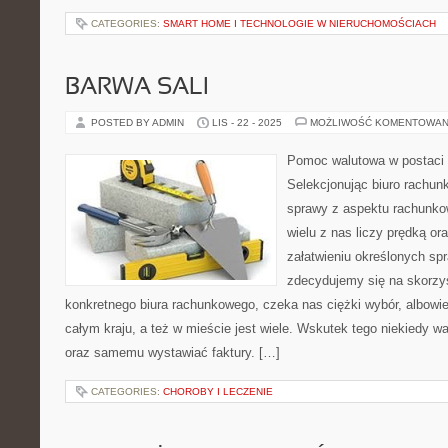
CATEGORIES:
SMART HOME I TECHNOLOGIE W NIERUCHOMOŚCIACH
BARWA SALI
POSTED BY ADMIN
LIS - 22 - 2025
MOŻLIWOŚĆ KOMENTOWAN
Pomoc walutowa w postaci
Selekcjonując biuro rachunk
sprawy z aspektu rachunko
wielu z nas liczy prędką 
załatwieniu określonych sp
zdecydujemy się na skorzy
konkretnego biura rachunkowego, czeka nas ciężki wybór, albow
całym kraju, a też w mieście jest wiele. Wskutek tego niekiedy 
oraz samemu wystawiać faktury. […]
CATEGORIES:
CHOROBY I LECZENIE