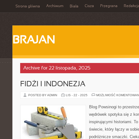
Archiwum
Cisza
Przegrana
Redakcj
Strona główna
Biała
BRAJAN
Archive for 22 listopada, 2025
FIDŻI I INDONEZJA
POSTED BY ADMIN
LIS - 22 - 2025
MOŻLIWOŚĆ KOMENTOWAN
Blog Powsinogi to przestrz
wędrówek spotyka się z ko
inspirującymi historiami. T
świecie, który łączy w sobie
podróżnicze smaczki. Ciek