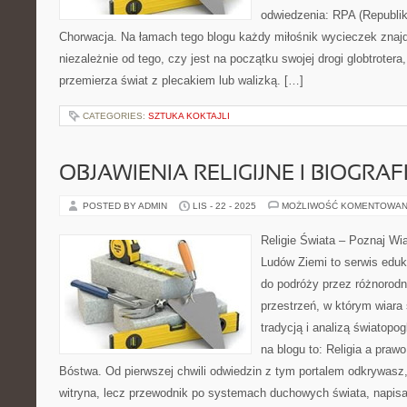
odwiedzenia: RPA (Republika
Chorwacja. Na łamach tego blogu każdy miłośnik wycieczek znajdz
niezależnie od tego, czy jest na początku swojej drogi globtrotera,
przemierza świat z plecakiem lub walizką. […]
CATEGORIES:
SZTUKA KOKTAJLI
OBJAWIENIA RELIGIJNE I BIOGRAF
POSTED BY ADMIN
LIS - 22 - 2025
MOŻLIWOŚĆ KOMENTOWAN
Religie Świata – Poznaj Wi
Ludów Ziemi to serwis eduk
do podróży przez różnorod
przestrzeń, w którym wiara 
tradycją i analizą światopo
na blogu to: Religia a praw
Bóstwa. Od pierwszej chwili odwiedzin z tym portalem odkrywasz, 
witryna, lecz przewodnik po systemach duchowych świata, napis