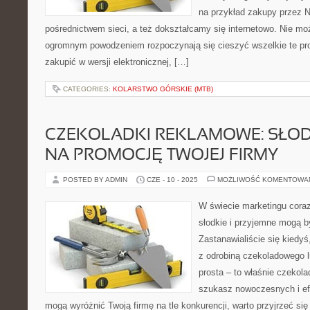
na przykład zakupy przez 
pośrednictwem sieci, a też dokształcamy się internetowo. Nie mo
ogromnym powodzeniem rozpoczynają się cieszyć wszelkie te pro
zakupić w wersji elektronicznej, […]
CATEGORIES:
KOLARSTWO GÓRSKIE (MTB)
CZEKOLADKI REKLAMOWE: SŁOD
NA PROMOCJĘ TWOJEJ FIRMY
POSTED BY ADMIN
CZE - 10 - 2025
MOŻLIWOŚĆ KOMENTOWA
W świecie marketingu coraz
słodkie i przyjemne mogą 
Zastanawialiście się kiedyś
z odrobiną czekoladowego 
prosta – to właśnie czekola
szukasz nowoczesnych i ef
mogą wyróżnić Twoją firmę na tle konkurencji, warto przyjrzeć się 