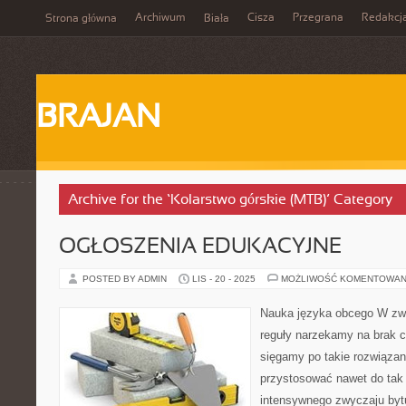
Archiwum
Cisza
Przegrana
Redakcj
Strona główna
Biała
BRAJAN
Archive for the ‘Kolarstwo górskie (MTB)’ Category
OGŁOSZENIA EDUKACYJNE
POSTED BY ADMIN
LIS - 20 - 2025
MOŻLIWOŚĆ KOMENTOWAN
Nauka języka obcego W zwi
reguły narzekamy na brak c
sięgamy po takie rozwiązan
przystosować nawet do tak
intensywnego zwyczaju byt