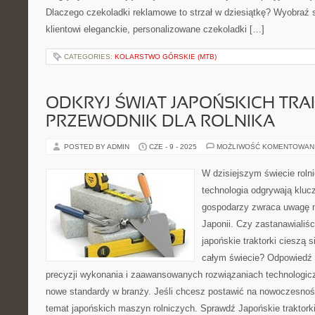
Dlaczego czekoladki reklamowe to strzał w dziesiątkę? Wyobraź 
klientowi eleganckie, personalizowane czekoladki […]
CATEGORIES:
KOLARSTWO GÓRSKIE (MTB)
ODKRYJ ŚWIAT JAPOŃSKICH TR
PRZEWODNIK DLA ROLNIKA
POSTED BY ADMIN
CZE - 9 - 2025
MOŻLIWOŚĆ KOMENTOWAN
W dzisiejszym świecie rolni
technologia odgrywają klucz
gospodarzy zwraca uwagę n
Japonii. Czy zastanawialiśc
japońskie traktorki cieszą 
całym świecie? Odpowiedź 
precyzji wykonania i zaawansowanych rozwiązaniach technologic
nowe standardy w branży. Jeśli chcesz postawić na nowoczesność 
temat japońskich maszyn rolniczych. Sprawdź Japońskie traktorki